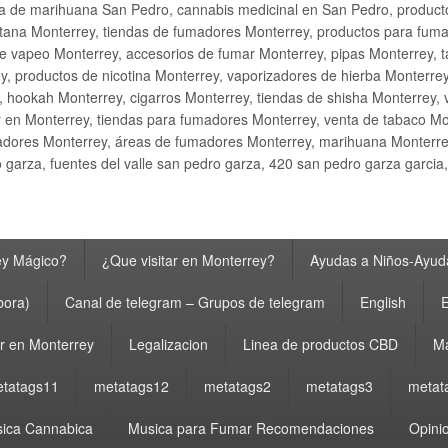
ta de marihuana San Pedro, cannabis medicinal en San Pedro, produ
ana Monterrey, tiendas de fumadores Monterrey, productos para fumar M
e vapeo Monterrey, accesorios de fumar Monterrey, pipas Monterrey, 
y, productos de nicotina Monterrey, vaporizadores de hierba Monterre
y, hookah Monterrey, cigarros Monterrey, tiendas de shisha Monterrey, 
 en Monterrey, tiendas para fumadores Monterrey, venta de tabaco Mo
adores Monterrey, áreas de fumadores Monterrey, marihuana Monterrey
garza, fuentes del valle san pedro garza, 420 san pedro garza garcia
ey Mágico?
¿Que visitar en Monterrey?
Ayudas a Niños-Ayuda
bora)
Canal de telegram – Grupos de telegram
English
E
 en Monterrey
Legalizacion
Linea de productos CBD
Ma
tatags11
metatags12
metatags2
metatags3
metat
ica Cannabica
Musica para Fumar Recomendaciones
Opinio