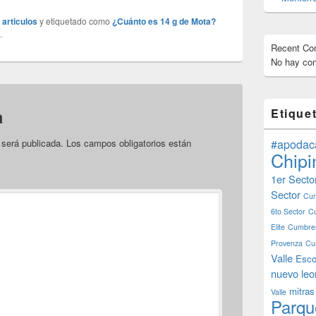
 articulos
y etiquetado como
¿Cuánto es 14 g de Mota?
.
Recent C
No hay com
a
Etique
 será publicada.
Los campos obligatorios están
#apodac
Chipi
1er Secto
Sector
Cum
6to Sector
C
Elite
Cumbres
Provenza
Cu
Valle
Esco
nuevo leo
mitras
Valle
Parqu