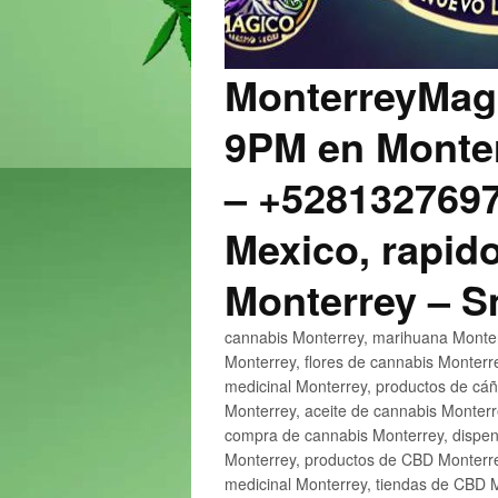
MonterreyMagi
9PM en Monter
– +5281327697
Mexico, rapido
Monterrey – 
cannabis Monterrey, marihuana Monter
Monterrey, flores de cannabis Monterr
medicinal Monterrey, productos de cá
Monterrey, aceite de cannabis Monter
compra de cannabis Monterrey, dispen
Monterrey, productos de CBD Monterre
medicinal Monterrey, tiendas de CBD 