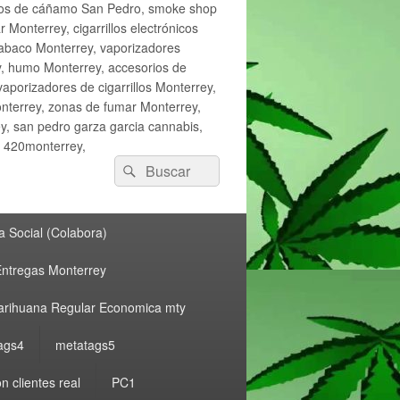
ctos de cáñamo San Pedro, smoke shop
onterrey, cigarrillos electrónicos
tabaco Monterrey, vaporizadores
y, humo Monterrey, accesorios de
vaporizadores de cigarrillos Monterrey,
nterrey, zonas de fumar Monterrey,
, san pedro garza garcia cannabis,
, 420monterrey,
Buscar
Buscar
por:
 Social (Colabora)
ntregas Monterrey
rihuana Regular Economica mty
ags4
metatags5
n clientes real
PC1