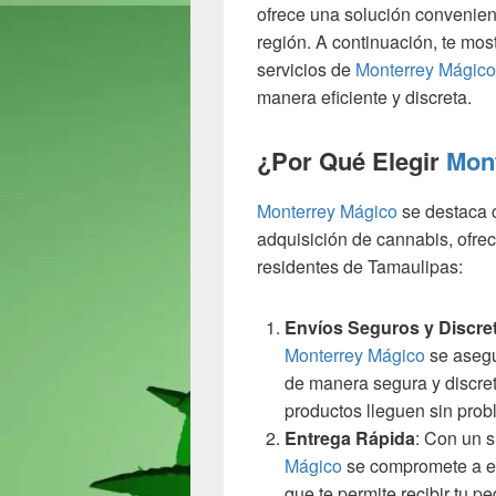
ofrece una solución convenien
región. A continuación, te m
servicios de
Monterrey Mágico
manera eficiente y discreta.
¿Por Qué Elegir
Mon
Monterrey Mágico
se destaca c
adquisición de cannabis, ofrec
residentes de Tamaulipas:
Envíos Seguros y Discre
Monterrey Mágico
se asegu
de manera segura y discret
productos lleguen sin prob
Entrega Rápida
: Con un s
Mágico
se compromete a ent
que te permite recibir tu p