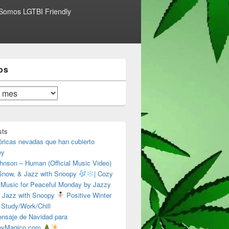
Somos LGTBI Friendly
os
sts
óricas nevadas que han cubierto
ey
hnson – Human (Official Music Video)
 Snow, & Jazz with Snoopy
| Cozy
 Music for Peaceful Monday by Jazzy
 Jazz with Snoopy
Positive Winter
 Study/Work/Chill
nsaje de Navidad para
eyMagico.com