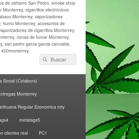
ctos de cáñamo San Pedro, smoke shop
onterrey, cigarrillos electrónicos
tabaco Monterrey, vaporizadores
y, humo Monterrey, accesorios de
vaporizadores de cigarrillos Monterrey,
nterrey, zonas de fumar Monterrey,
, san pedro garza garcia cannabis,
, 420monterrey,
Buscar
Buscar
por:
 Social (Colabora)
ntregas Monterrey
rihuana Regular Economica mty
ags4
metatags5
n clientes real
PC1