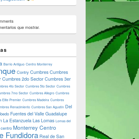
omments
entarios que mostrar.
tas
a
Barrio Antiguo
Centro Monterrey
nque
Cumbres
Cumbres
Contry
r
Cumbres 2do Sector
Cumbres 3er
bres 4to Sector
Cumbres 5to Sector
Cumbres
umbres 7mo Sector
Cumbres Allegro
Cumbres
 Elite Premier
Cumbres Madeira
Cumbres
Del
mbres Renacimiento
Cumbres San Agustín
Fuentes del Valle
Guadalupe
bedo
n
La Estanzuela
Las Lomas
Lomas del
Monterrey Centro
 centro
e Fundidora
Real de San