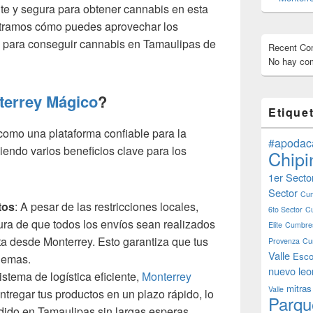
te y segura para obtener cannabis en esta
ostramos cómo puedes aprovechar los
para conseguir cannabis en Tamaulipas de
Recent C
No hay com
terrey Mágico
?
Etique
omo una plataforma confiable para la
#apodac
iendo varios beneficios clave para los
Chipi
1er Secto
Sector
Cum
tos
: A pesar de las restricciones locales,
6to Sector
C
ra de que todos los envíos sean realizados
Elite
Cumbres
a desde Monterrey. Esto garantiza que tus
Provenza
Cu
Valle
Esco
lemas.
nuevo leo
istema de logística eficiente,
Monterrey
mitras
Valle
regar tus productos en un plazo rápido, lo
Parqu
edido en Tamaulipas sin largas esperas.