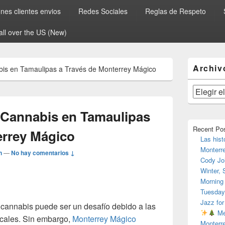
es clientes envios
Redes Sociales
Reglas de Respeto
all over the US (New)
El
Archiv
is en Tamaulipas a Través de Monterrey Mágico
área
de
widget
Archivos
barra
lateral
Cannabis en Tamaulipas
primaria
Recent Po
errey Mágico
Las hist
Monterr
n
—
No hay comentarios ↓
Cody Jo
Winter,
Morning
Tuesday
Jazz for
cannabis puede ser un desafío debido a las
Me
ocales. Sin embargo,
Monterrey Mágico
Monterr