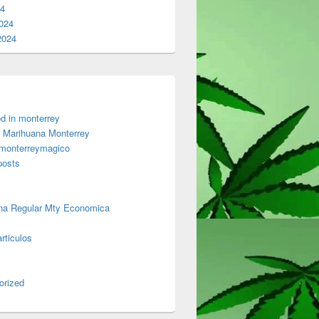
24
024
2024
d in monterrey
 Marihuana Monterrey
 monterreymagico
posts
na Regular Mty Economica
rticulos
orized