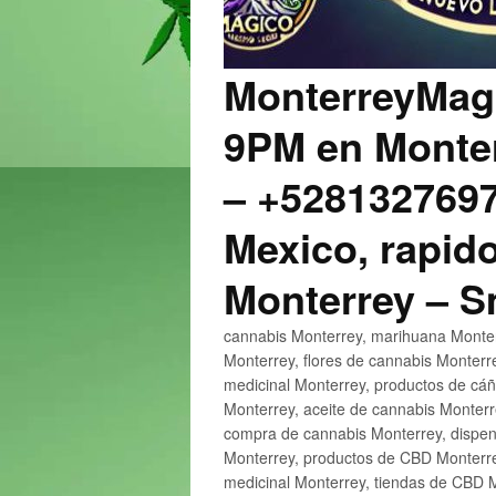
MonterreyMagi
9PM en Monter
– +5281327697
Mexico, rapido
Monterrey – 
cannabis Monterrey, marihuana Monter
Monterrey, flores de cannabis Monterr
medicinal Monterrey, productos de cá
Monterrey, aceite de cannabis Monter
compra de cannabis Monterrey, dispen
Monterrey, productos de CBD Monterre
medicinal Monterrey, tiendas de CBD 