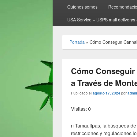
Quienes somos
Recomendacion
USA Service – USPS mail deliverys 
Portada
»
Cómo Conseguir Cannab
Cómo Conseguir 
a Través de Mont
Publicado el
agosto 17, 2024
por
admi
Visitas: 0
n Tamaulipas, la búsqueda de 
restricciones y regulaciones l