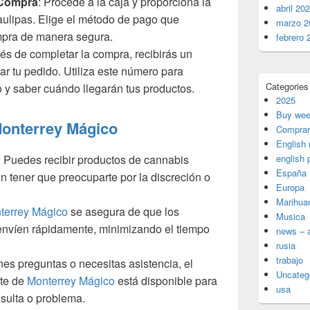
 Compra
: Procede a la caja y proporciona la
abril 20
aulipas. Elige el método de pago que
marzo 2
ompra de manera segura.
febrero 
és de completar la compra, recibirás un
ar tu pedido. Utiliza este número para
Categories
ío y saber cuándo llegarán tus productos.
2025
Buy wee
onterrey Mágico
Comprar
English
: Puedes recibir productos de cannabis
english 
España
n tener que preocuparte por la discreción o
Europa
Marihua
terrey Mágico
se asegura de que los
Musica
envíen rápidamente, minimizando el tiempo
news – a
rusia
trabajo
enes preguntas o necesitas asistencia, el
Uncateg
nte de
Monterrey Mágico
está disponible para
usa
sulta o problema.