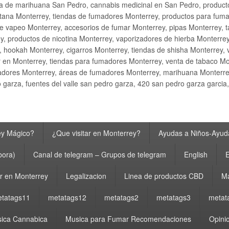
ta de marihuana San Pedro, cannabis medicinal en San Pedro, produ
ana Monterrey, tiendas de fumadores Monterrey, productos para fumar M
e vapeo Monterrey, accesorios de fumar Monterrey, pipas Monterrey, 
y, productos de nicotina Monterrey, vaporizadores de hierba Monterre
y, hookah Monterrey, cigarros Monterrey, tiendas de shisha Monterrey, 
 en Monterrey, tiendas para fumadores Monterrey, venta de tabaco Mo
adores Monterrey, áreas de fumadores Monterrey, marihuana Monterrey
garza, fuentes del valle san pedro garza, 420 san pedro garza garcia
ey Mágico?
¿Que visitar en Monterrey?
Ayudas a Niños-Ayuda
bora)
Canal de telegram – Grupos de telegram
English
E
 en Monterrey
Legalizacion
Linea de productos CBD
Ma
tatags11
metatags12
metatags2
metatags3
metat
ica Cannabica
Musica para Fumar Recomendaciones
Opinio