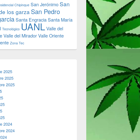
San
San Jerónimo
sidencial Chipinque
San Pedro
de los garza
garcia
Santa Engracia
Santa María
UANL
l
Valle del
Tecnológico
e
Valle del Mirador
Valle Oriente
iente
Zona Tec
re 2025
re 2025
bre 2025
25
25
025
25
025
re 2024
bre 2024
2024