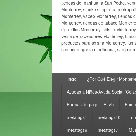
tiendas de marihuana San Pedro, ven
Monterrey, smoke shop área metropolit
Monterrey, vapeo Monterrey, tiendas d
Monterrey, tiendas de tabaco Monterre
cigarrillos Monterrey, shisha Monterre
venta de vapeadores Monterrey, fumar
productos para shisha Monterrey, fum
san pedro garza marihuana, san pedro 
Menú
Inicio
¿Por Qué Elegir Monterr
principal
Ayudas a Niños-Ayuda Social (Cola
Formas de pago – Envio
Fumar
metatags1
metatags10
me
metatags6
metatags7
Mus