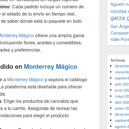
Agustín
Re
streo
: Cada pedido incluye un número de
nicolas 
r el estado de tu envío en tiempo real,
garza 
d de saber dónde está tu paquete en todo
San Ánge
Campestr
onterrey Mágico
ofrece una amplia gama
Valle Pon
incluyendo flores, aceites y comestibles,
ades y preferencias.
Archives
edido en
Monterrey Mágico
diciemb
noviemb
septiem
te a
Monterrey Mágico
y explora el catálogo
julio 20
La plataforma está diseñada para ofrecer
junio 20
da.
mayo 2
s
: Elige los productos de cannabis que
abril 20
a tu carrito. Asegúrate de revisar las
enero 2
diciemb
ndaciones para elegir el producto
septiem
agosto 