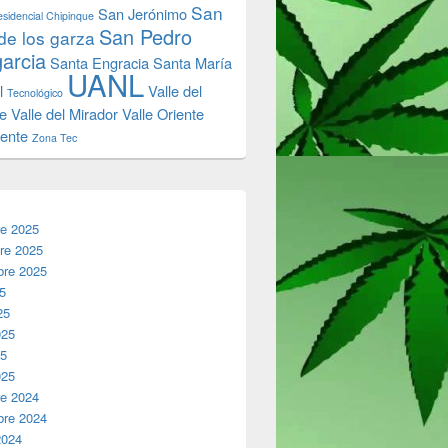
San
San Jerónimo
sidencial Chipinque
San Pedro
de los garza
garcia
Santa Engracia
Santa María
UANL
l
Valle del
Tecnológico
e
Valle del Mirador
Valle Oriente
iente
Zona Tec
re 2025
re 2025
bre 2025
25
25
025
25
025
re 2024
bre 2024
2024