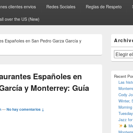
es clientes envios
Redes Sociales
Reglas de Respeto
all over the US (New)
El
Archiv
es Españoles en San Pedro Garza García y
área
de
widget
Archivos
barra
lateral
primaria
aurantes Españoles en
Recent Po
Las hist
García y Monterrey: Guía
Monterr
Cody Jo
Winter,
Morning
n
—
No hay comentarios ↓
Tuesday
Jazz for
Me
Monterr