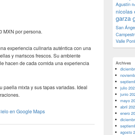
Agustín
Re
nicolas 
garza 
San Ánge
00 MXN por persona.
Campestr
Valle Pon
 una experiencia culinaria auténtica con una
aellas y mariscos frescos. Su ambiente
alle hacen de cada comida una experiencia
Archives
diciemb
noviemb
septiem
u paella mixta y sus tapas variadas. Ideal
julio 20
raciones.
junio 20
mayo 2
abril 20
Cielo en Google Maps
enero 2
diciemb
septiem
agosto 