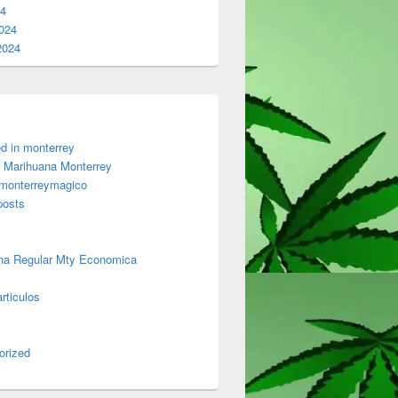
24
024
2024
d in monterrey
 Marihuana Monterrey
 monterreymagico
posts
na Regular Mty Economica
rticulos
orized