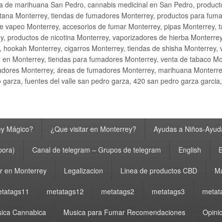
ta de marihuana San Pedro, cannabis medicinal en San Pedro, produ
ana Monterrey, tiendas de fumadores Monterrey, productos para fumar M
e vapeo Monterrey, accesorios de fumar Monterrey, pipas Monterrey, 
y, productos de nicotina Monterrey, vaporizadores de hierba Monterre
y, hookah Monterrey, cigarros Monterrey, tiendas de shisha Monterrey, 
 en Monterrey, tiendas para fumadores Monterrey, venta de tabaco Mo
adores Monterrey, áreas de fumadores Monterrey, marihuana Monterrey
garza, fuentes del valle san pedro garza, 420 san pedro garza garcia
ey Mágico?
¿Que visitar en Monterrey?
Ayudas a Niños-Ayuda
bora)
Canal de telegram – Grupos de telegram
English
E
 en Monterrey
Legalizacion
Linea de productos CBD
Ma
tatags11
metatags12
metatags2
metatags3
metat
ica Cannabica
Musica para Fumar Recomendaciones
Opinio