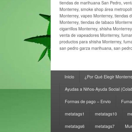
tiendas de marihuana San Pedro, ven
Monterrey, smoke shop área metropolit
Monterrey, vapeo Monterrey, tiendas d
Monterrey, tiendas de tabaco Monterre
cigarrillos Monterrey, shisha Monterre
venta de vapeadores Monterrey, fumar
productos para shisha Monterrey, fum
san pedro garza marihuana, san pedro 
Menú
Inicio
¿Por Qué Elegir Monterr
principal
Ayudas a Niños-Ayuda Social (Cola
Formas de pago – Envio
Fumar
metatags1
metatags10
me
metatags6
metatags7
Mus