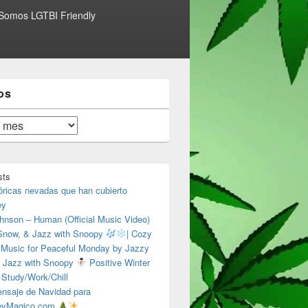
Somos LGTBI Friendly
os
sts
óricas nevadas que han cubierto
ey
hnson – Human (Official Music Video)
 Snow, & Jazz with Snoopy
| Cozy
 Music for Peaceful Monday by Jazzy
 Jazz with Snoopy
Positive Winter
 Study/Work/Chill
nsaje de Navidad para
eyMagico.com