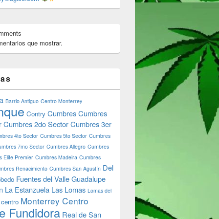
omments
entarios que mostrar.
tas
a
Barrio Antiguo
Centro Monterrey
nque
Cumbres
Cumbres
Contry
r
Cumbres 2do Sector
Cumbres 3er
bres 4to Sector
Cumbres 5to Sector
Cumbres
umbres 7mo Sector
Cumbres Allegro
Cumbres
 Elite Premier
Cumbres Madeira
Cumbres
Del
mbres Renacimiento
Cumbres San Agustín
Fuentes del Valle
Guadalupe
bedo
n
La Estanzuela
Las Lomas
Lomas del
Monterrey Centro
 centro
e Fundidora
Real de San