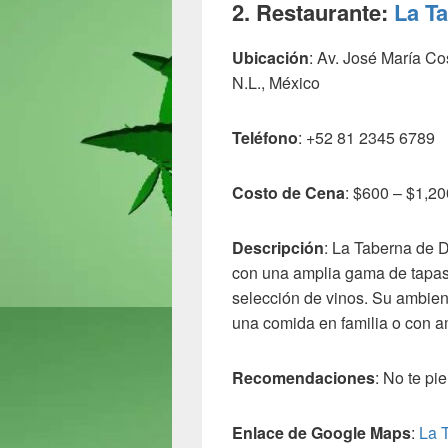
2. Restaurante:
La T
Ubicación
: Av. José María C
N.L., México
Teléfono
: +52 81 2345 6789
Costo de Cena
: $600 – $1,2
Descripción
: La Taberna de 
con una amplia gama de tapas,
selección de vinos. Su ambient
una comida en familia o con a
Recomendaciones
: No te pi
Enlace de Google Maps
:
La 