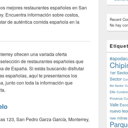
los mejores restaurantes españoles en San
y. Encuentra información sobre costos,
Recent C
rutar de auténtica comida española en la
No hay com
Etique
errey ofrecen una variada oferta
#apodac
 selección de restaurantes españoles que
Chipi
na de España. Si estás buscando disfrutar
1er Secto
cias españolas, aquí te presentamos los
Sector
Cum
a, junto con toda la información que
6to Sector
C
ta.
Elite
Cumbres
Provenza
Cu
Valle
elo
Esco
nuevo leo
mitras
nas 123, San Pedro Garza García, Monterrey,
Valle
Parqu