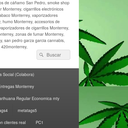
ctos de cáñamo San Pedro, smoke shop
onterrey, cigarrillos electrónicos
tabaco Monterrey, vaporizadores
y, humo Monterrey, accesorios de
vaporizadores de cigarrillos Monterrey,
nterrey, zonas de fumar Monterrey,
, san pedro garza garcia cannabis,
, 420monterrey,
Buscar
Buscar
por:
 Social (Colabora)
ntregas Monterrey
rihuana Regular Economica mty
ags4
metatags5
n clientes real
PC1