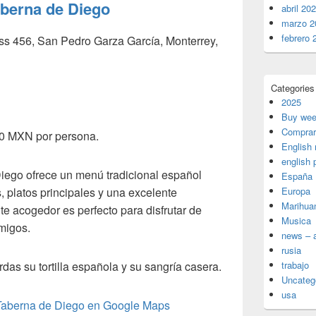
aberna de Diego
abril 20
marzo 2
febrero 
oss 456, San Pedro Garza García, Monterrey,
Categories
2025
Buy wee
Comprar
00 MXN por persona.
English
english 
Diego ofrece un menú tradicional español
España
 platos principales y una excelente
Europa
Marihua
e acogedor es perfecto para disfrutar de
Musica
migos.
news – a
rusia
erdas su tortilla española y su sangría casera.
trabajo
Uncateg
usa
Taberna de Diego en Google Maps