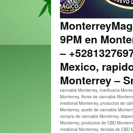
MonterreyMagi
9PM en Monter
– +5281327697
Mexico, rapido
Monterrey – 
cannabis Monterrey, marihuana Monter
Monterrey, flores de cannabis Monterr
medicinal Monterrey, productos de cá
Monterrey, aceite de cannabis Monter
compra de cannabis Monterrey, dispen
Monterrey, productos de CBD Monterre
medicinal Monterrey, tiendas de CBD 