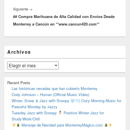
Entrada
Siguiente
→
## Compra Marihuana de Alta Calidad con Envíos Desde
siguiente:
Monterrey a Cancún en **www.cancun420.com**
El
Archivos
área
de
widget
Archivos
barra
lateral
primaria
Recent Posts
Las históricas nevadas que han cubierto Monterrey
Cody Johnson – Human (Official Music Video)
Winter, Snow, & Jazz with Snoopy
| Cozy Morning Music for
Peaceful Monday by Jazzy
Tuesday Jazz with Snoopy
Positive Winter Jazz for
Study/Work/Chill
Mensaje de Navidad para MonterreyMagico.com