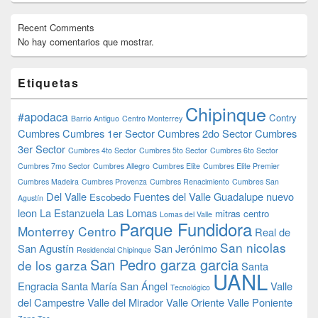
Recent Comments
No hay comentarios que mostrar.
Etiquetas
Chipinque
#apodaca
Contry
Barrio Antiguo
Centro Monterrey
Cumbres
Cumbres 1er Sector
Cumbres 2do Sector
Cumbres
3er Sector
Cumbres 4to Sector
Cumbres 5to Sector
Cumbres 6to Sector
Cumbres 7mo Sector
Cumbres Allegro
Cumbres Elite
Cumbres Elite Premier
Cumbres Madeira
Cumbres Provenza
Cumbres Renacimiento
Cumbres San
Del Valle
Fuentes del Valle
Guadalupe nuevo
Escobedo
Agustín
leon
La Estanzuela
Las Lomas
mitras centro
Lomas del Valle
Parque Fundidora
Monterrey Centro
Real de
San nicolas
San Agustín
San Jerónimo
Residencial Chipinque
San Pedro garza garcia
de los garza
Santa
UANL
Engracia
Santa María
San Ángel
Valle
Tecnológico
del Campestre
Valle del Mirador
Valle Oriente
Valle Poniente