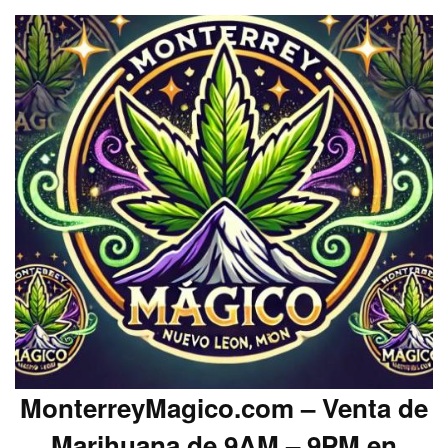
MonterreyMagico.com – Venta de
Marihuana de 9AM – 9PM en