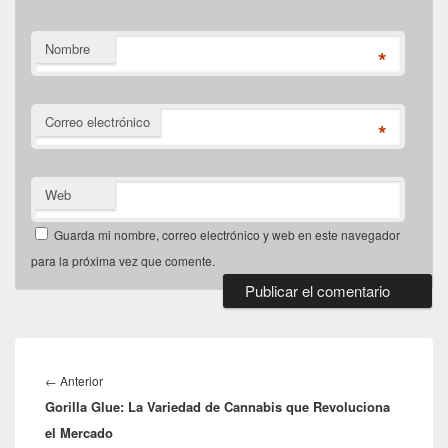
Nombre
*
Correo electrónico
*
Web
Guarda mi nombre, correo electrónico y web en este navegador
para la próxima vez que comente.
Navegación
de
Entrada
←
Anterior
entradas
Gorilla Glue: La Variedad de Cannabis que Revoluciona
anterior:
el Mercado