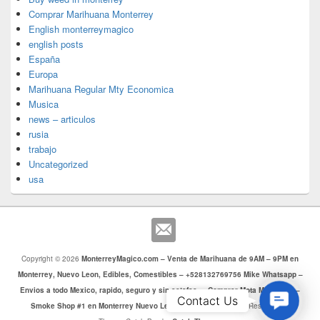
Comprar Marihuana Monterrey
English monterreymagico
english posts
España
Europa
Marihuana Regular Mty Economica
Musica
news – articulos
rusia
trabajo
Uncategorized
usa
Copyright © 2026
MonterreyMagico.com – Venta de Marihuana de 9AM – 9PM en
Monterrey, Nuevo Leon, Edibles, Comestibles – +528132769756 Mike Whatsapp –
Envios a todo Mexico, rapido, seguro y sin estafas. – Comprar Mota Monterrey –
Contac
Contact Us
Smoke Shop #1 en Monterrey Nuevo Leon
. Todos los Derechos Reservados.
Us