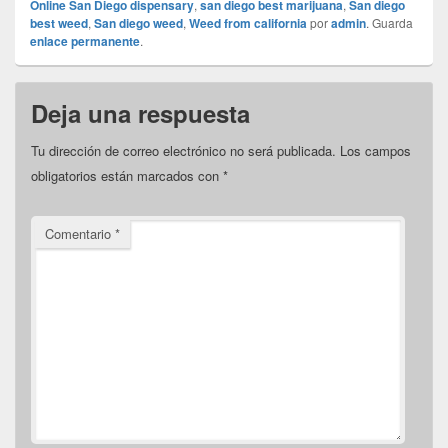
Online San Diego dispensary
,
san diego best marijuana
,
San diego
best weed
,
San diego weed
,
Weed from california
por
admin
. Guarda
enlace permanente
.
Deja una respuesta
Tu dirección de correo electrónico no será publicada.
Los campos
obligatorios están marcados con
*
Comentario
*