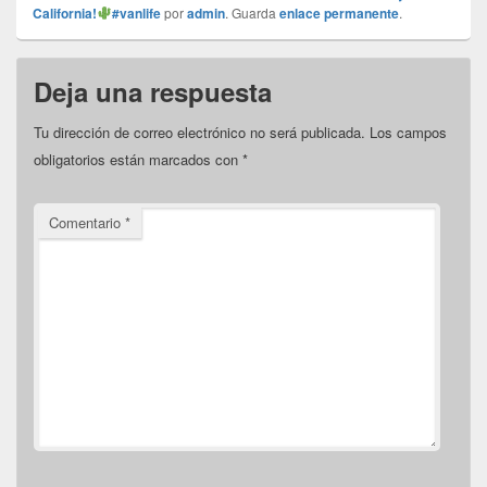
California!
#vanlife
por
admin
. Guarda
enlace permanente
.
Deja una respuesta
Tu dirección de correo electrónico no será publicada.
Los campos
obligatorios están marcados con
*
Comentario
*