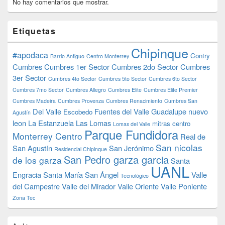
No hay comentarios que mostrar.
Etiquetas
Chipinque
#apodaca
Contry
Barrio Antiguo
Centro Monterrey
Cumbres
Cumbres 1er Sector
Cumbres 2do Sector
Cumbres
3er Sector
Cumbres 4to Sector
Cumbres 5to Sector
Cumbres 6to Sector
Cumbres 7mo Sector
Cumbres Allegro
Cumbres Elite
Cumbres Elite Premier
Cumbres Madeira
Cumbres Provenza
Cumbres Renacimiento
Cumbres San
Del Valle
Fuentes del Valle
Guadalupe nuevo
Escobedo
Agustín
leon
La Estanzuela
Las Lomas
mitras centro
Lomas del Valle
Parque Fundidora
Monterrey Centro
Real de
San nicolas
San Agustín
San Jerónimo
Residencial Chipinque
San Pedro garza garcia
de los garza
Santa
UANL
Engracia
Santa María
San Ángel
Valle
Tecnológico
del Campestre
Valle del Mirador
Valle Oriente
Valle Poniente
Zona Tec