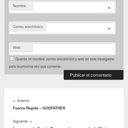
Nombre
*
Correo electrónico
*
Web
Guarda mi nombre, correo electrónico y web en este navegador
para la próxima vez que comente.
Navegación
de
Entrada
←
Anterior
entradas
Fuerza Regida – GODFATHER
anterior:
Entrada
Siguiente
→