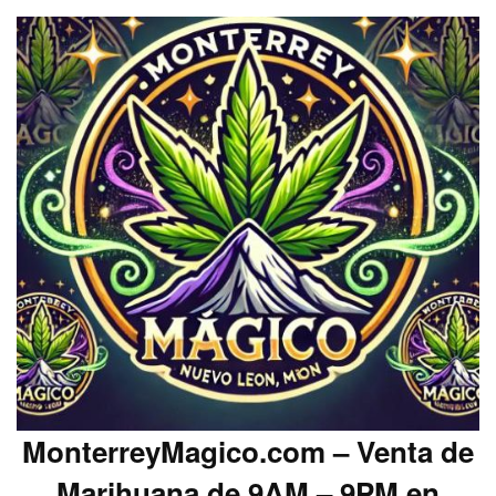
MonterreyMagico.com – Venta de
Marihuana de 9AM – 9PM en