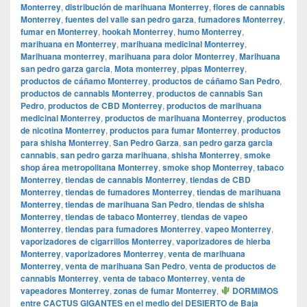
Monterrey
,
distribución de marihuana Monterrey
,
flores de cannabis
Monterrey
,
fuentes del valle san pedro garza
,
fumadores Monterrey
,
fumar en Monterrey
,
hookah Monterrey
,
humo Monterrey
,
marihuana en Monterrey
,
marihuana medicinal Monterrey
,
Marihuana monterrey
,
marihuana para dolor Monterrey
,
Marihuana
san pedro garza garcia
,
Mota monterrey
,
pipas Monterrey
,
productos de cáñamo Monterrey
,
productos de cáñamo San Pedro
,
productos de cannabis Monterrey
,
productos de cannabis San
Pedro
,
productos de CBD Monterrey
,
productos de marihuana
medicinal Monterrey
,
productos de marihuana Monterrey
,
productos
de nicotina Monterrey
,
productos para fumar Monterrey
,
productos
para shisha Monterrey
,
San Pedro Garza
,
san pedro garza garcia
cannabis
,
san pedro garza marihuana
,
shisha Monterrey
,
smoke
shop área metropolitana Monterrey
,
smoke shop Monterrey
,
tabaco
Monterrey
,
tiendas de cannabis Monterrey
,
tiendas de CBD
Monterrey
,
tiendas de fumadores Monterrey
,
tiendas de marihuana
Monterrey
,
tiendas de marihuana San Pedro
,
tiendas de shisha
Monterrey
,
tiendas de tabaco Monterrey
,
tiendas de vapeo
Monterrey
,
tiendas para fumadores Monterrey
,
vapeo Monterrey
,
vaporizadores de cigarrillos Monterrey
,
vaporizadores de hierba
Monterrey
,
vaporizadores Monterrey
,
venta de marihuana
Monterrey
,
venta de marihuana San Pedro
,
venta de productos de
cannabis Monterrey
,
venta de tabaco Monterrey
,
venta de
vapeadores Monterrey
,
zonas de fumar Monterrey
,
DORMIMOS
entre CACTUS GIGANTES en el medio del DESIERTO de Baja