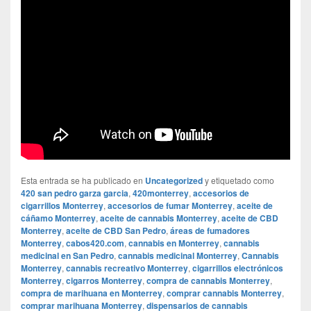
Esta entrada se ha publicado en
Uncategorized
y etiquetado como
420 san pedro garza garcia
,
420monterrey
,
accesorios de
cigarrillos Monterrey
,
accesorios de fumar Monterrey
,
aceite de
cáñamo Monterrey
,
aceite de cannabis Monterrey
,
aceite de CBD
Monterrey
,
aceite de CBD San Pedro
,
áreas de fumadores
Monterrey
,
cabos420.com
,
cannabis en Monterrey
,
cannabis
medicinal en San Pedro
,
cannabis medicinal Monterrey
,
Cannabis
Monterrey
,
cannabis recreativo Monterrey
,
cigarrillos electrónicos
Monterrey
,
cigarros Monterrey
,
compra de cannabis Monterrey
,
compra de marihuana en Monterrey
,
comprar cannabis Monterrey
,
comprar marihuana Monterrey
,
dispensarios de cannabis