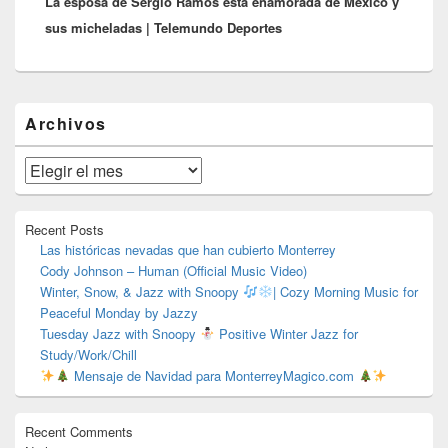
La esposa de Sergio Ramos está enamorada de México y
siguiente:
sus micheladas | Telemundo Deportes
El
Archivos
área
de
widget
Archivos
barra
lateral
primaria
Recent Posts
Las históricas nevadas que han cubierto Monterrey
Cody Johnson – Human (Official Music Video)
Winter, Snow, & Jazz with Snoopy
| Cozy Morning Music for
Peaceful Monday by Jazzy
Tuesday Jazz with Snoopy
Positive Winter Jazz for
Study/Work/Chill
Mensaje de Navidad para MonterreyMagico.com
Recent Comments