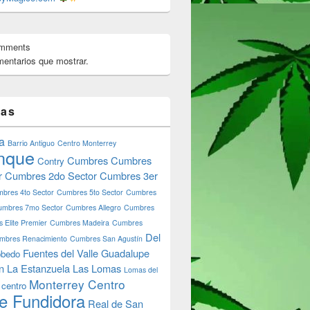
omments
entarios que mostrar.
tas
a
Barrio Antiguo
Centro Monterrey
nque
Cumbres
Cumbres
Contry
r
Cumbres 2do Sector
Cumbres 3er
bres 4to Sector
Cumbres 5to Sector
Cumbres
umbres 7mo Sector
Cumbres Allegro
Cumbres
 Elite Premier
Cumbres Madeira
Cumbres
Del
mbres Renacimiento
Cumbres San Agustín
Fuentes del Valle
Guadalupe
bedo
n
La Estanzuela
Las Lomas
Lomas del
Monterrey Centro
 centro
e Fundidora
Real de San