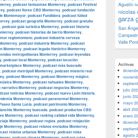
Agustín
terrey
,
podcast fantasmas Monterrey
,
podcast Festival
Re
rey
,
podcast flores CBD Monterrey
,
podcast fundación
nicolas 
 de Montemayor
,
podcast Fundidora
,
podcast fútbol
garza 
terrey
,
podcast geografía Monterrey
,
podcast gratuito
y
,
podcast guia turistica Monterrey
,
podcast historia
San Ánge
onterrey
,
podcast historias de barrio Monterrey
,
Campestr
umor regiomontano
,
podcast industria cerveza
Valle Pon
 Monterrey
,
podcast industria Monterrey
,
podcast
ón Monterrey
,
podcast legado histórico Monterrey
,
yendas metropolitanas Monterrey
,
podcast leyendas
y
,
podcast local Monterrey
,
podcast locución
Archives
 marketplace Monterrey
,
podcast más buscado
diciemb
y
,
podcast metrópoli Monterrey
,
podcast misterio real
rey
,
podcast Monterrey
,
podcast Monterrey mágico
,
noviemb
música Monterrey
,
podcast nahuales Monterrey
,
septiem
 narrativo Monterrey
,
podcast negocios Monterrey
,
julio 20
dcast noticias Monterrey
,
podcast nuevo León historia
,
junio 20
ndemia Monterrey
,
podcast paranormal Monterrey
,
mayo 2
Paseo Santa Lucía
,
podcast patrimonio Monterrey
,
abril 20
ianchis Monterrey buscada
,
podcast productos CBD
les Monterrey
,
podcast ranking calidad vida Monterrey
,
enero 2
iclaje Monterrey
,
podcast regios
,
podcast relajación
diciemb
aje Monterrey
,
podcast relatos enviados Monterrey
,
septiem
cast relatos urbanos Monterrey
,
podcast relax
agosto 
terrey
,
podcast riqueza Monterrey
,
podcast rutas