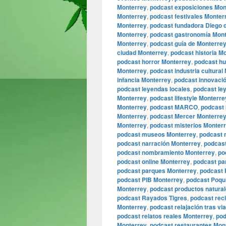
Monterrey
,
podcast exposiciones Mon
Monterrey
,
podcast festivales Monter
Monterrey
,
podcast fundadora Diego
Monterrey
,
podcast gastronomía Mon
Monterrey
,
podcast guía de Monterre
ciudad Monterrey
,
podcast historia M
podcast horror Monterrey
,
podcast h
Monterrey
,
podcast industria cultural
infancia Monterrey
,
podcast innovaci
podcast leyendas locales
,
podcast le
Monterrey
,
podcast lifestyle Monterre
Monterrey
,
podcast MARCO
,
podcast
Monterrey
,
podcast Mercer Monterre
Monterrey
,
podcast misterios Monter
podcast museos Monterrey
,
podcast 
podcast narración Monterrey
,
podcast
podcast nombramiento Monterrey
,
po
podcast online Monterrey
,
podcast pa
podcast parques Monterrey
,
podcast 
podcast PIB Monterrey
,
podcast Poqu
Monterrey
,
podcast productos natura
podcast Rayados Tigres
,
podcast rec
Monterrey
,
podcast relajación tras vi
podcast relatos reales Monterrey
,
pod
Monterrey
,
podcast restaurantes Mon