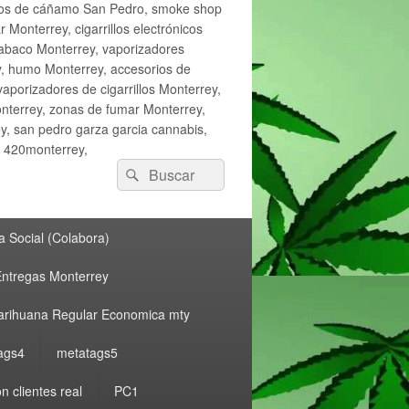
ctos de cáñamo San Pedro, smoke shop
onterrey, cigarrillos electrónicos
tabaco Monterrey, vaporizadores
y, humo Monterrey, accesorios de
vaporizadores de cigarrillos Monterrey,
nterrey, zonas de fumar Monterrey,
, san pedro garza garcia cannabis,
, 420monterrey,
Buscar
Buscar
por:
 Social (Colabora)
ntregas Monterrey
rihuana Regular Economica mty
ags4
metatags5
n clientes real
PC1