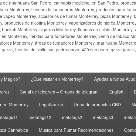
ta de marihuana San Pedro, cannabis medicinal en San Pedro, produ
ana Monterrey, tiendas de fumadores Monterrey, productos para fumar M
e vapeo Monterrey, accesorios de fumar Monterrey, pipas Monterrey, 
y, productos de nicotina Monterrey, vaporizadores de hierba Monterre
y, hookah Monterrey, cigarros Monterrey, tiendas de shisha Monterrey, 
 en Monterrey, tiendas para fumadores Monterrey, venta de tabaco Mo
adores Monterrey, áreas de fumadores Monterrey, marihuana Monterrey
garza, fuentes del valle san pedro garza, 420 san pedro garza garcia
ey Mágico?
¿Que visitar en Monterrey?
Ayudas a Niños-Ayuda
bora)
Canal de telegram – Grupos de telegram
English
E
 en Monterrey
Legalizacion
Linea de productos CBD
Ma
tatags11
metatags12
metatags2
metatags3
metat
ica Cannabica
Musica para Fumar Recomendaciones
Opinio