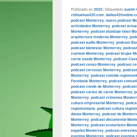
Publicado en
2025
|
Etiquetado
austin 
chihuahua420.com
,
dallas420online.
podcast Monterrey
,
nuevo podcast Mo
actividades Monterrey
,
podcast actua
Monterrey
,
podcast alunizaje falso M
arquitectura moderna Monterrey
,
pod
podcast audio Monterrey
,
podcast Bar
podcast bienestar Monterrey
,
podcast
cuentos Monterrey
,
podcast brujas M
carne asada Monterrey
,
podcast Casa
podcast censo Monterrey
,
podcast ce
podcast cervezas Monterrey
,
podcast
Monterrey
,
podcast comida regiomon
Facebook Monterrey
,
podcast comuni
podcast conde de Monterrey
,
podcast
podcast cortes de carne Monterrey
,
p
Monterrey
,
podcast crímenes Monter
cultura empresarial Monterrey
,
podcas
regiomontana
,
podcast cultura regio
danza Monterrey
,
podcast de Monterr
Monterrey
,
podcast documental Mont
Monterrey
,
podcast ecoturismo Monte
español Monterrey
,
podcast entrevis
eventos Monterrey
,
podcast eventos 