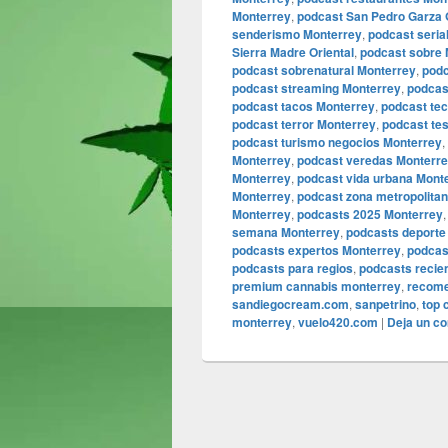
Monterrey
,
podcast San Pedro Garza 
senderismo Monterrey
,
podcast seria
Sierra Madre Oriental
,
podcast sobre 
podcast sobrenatural Monterrey
,
podc
podcast streaming Monterrey
,
podcas
podcast tacos Monterrey
,
podcast tec
podcast terror Monterrey
,
podcast te
podcast turismo negocios Monterrey
,
Monterrey
,
podcast veredas Monterr
Monterrey
,
podcast vida urbana Mont
Monterrey
,
podcast zona metropolita
Monterrey
,
podcasts 2025 Monterrey
semana Monterrey
,
podcasts deporte
podcasts expertos Monterrey
,
podcas
podcasts para regios
,
podcasts recie
premium cannabis monterrey
,
recome
sandiegocream.com
,
sanpetrino
,
top 
monterrey
,
vuelo420.com
|
Deja un c