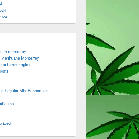
24
024
2024
d in monterrey
 Marihuana Monterrey
 monterreymagico
posts
na Regular Mty Economica
rticulos
orized