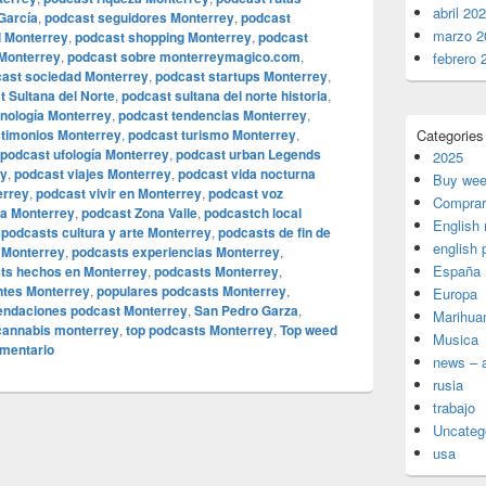
abril 20
García
,
podcast seguidores Monterrey
,
podcast
marzo 2
l Monterrey
,
podcast shopping Monterrey
,
podcast
Monterrey
,
podcast sobre monterreymagico.com
,
febrero 
ast sociedad Monterrey
,
podcast startups Monterrey
,
t Sultana del Norte
,
podcast sultana del norte historia
,
nología Monterrey
,
podcast tendencias Monterrey
,
stimonios Monterrey
,
podcast turismo Monterrey
,
Categories
podcast ufología Monterrey
,
podcast urban Legends
2025
ey
,
podcast viajes Monterrey
,
podcast vida nocturna
Buy wee
errey
,
podcast vivir en Monterrey
,
podcast voz
Comprar
na Monterrey
,
podcast Zona Valle
,
podcastch local
English
,
podcasts cultura y arte Monterrey
,
podcasts de fin de
english 
 Monterrey
,
podcasts experiencias Monterrey
,
España
ts hechos en Monterrey
,
podcasts Monterrey
,
ntes Monterrey
,
populares podcasts Monterrey
,
Europa
ndaciones podcast Monterrey
,
San Pedro Garza
,
Marihua
cannabis monterrey
,
top podcasts Monterrey
,
Top weed
Musica
omentario
news – a
rusia
trabajo
Uncateg
usa