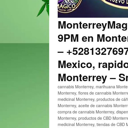
MonterreyMagi
9PM en Monter
– +5281327697
Mexico, rapido
Monterrey – 
cannabis Monterrey, marihuana Monter
Monterrey, flores de cannabis Monterr
medicinal Monterrey, productos de cá
Monterrey, aceite de cannabis Monter
compra de cannabis Monterrey, dispen
Monterrey, productos de CBD Monterre
medicinal Monterrey, tiendas de CBD 