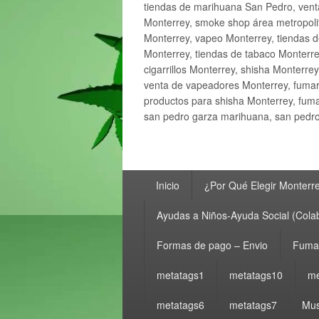
tiendas de marihuana San Pedro, ven
Monterrey, smoke shop área metropolit
Monterrey, vapeo Monterrey, tiendas d
Monterrey, tiendas de tabaco Monterre
cigarrillos Monterrey, shisha Monterre
venta de vapeadores Monterrey, fumar
productos para shisha Monterrey, fum
san pedro garza marihuana, san pedro 
Menú
Inicio
¿Por Qué Elegir Monterr
principal
Ayudas a Niños-Ayuda Social (Cola
Formas de pago – Envio
Fumar
metatags1
metatags10
me
metatags6
metatags7
Mus