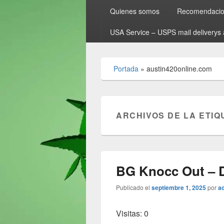
Quienes somos
Recomendacion
USA Service – USPS mail deliverys 
Portada
»
austin420online.com
ARCHIVOS DE LA ETIQ
BG Knocc Out – D
Publicado el
septiembre 1, 2025
por
a
Visitas: 0