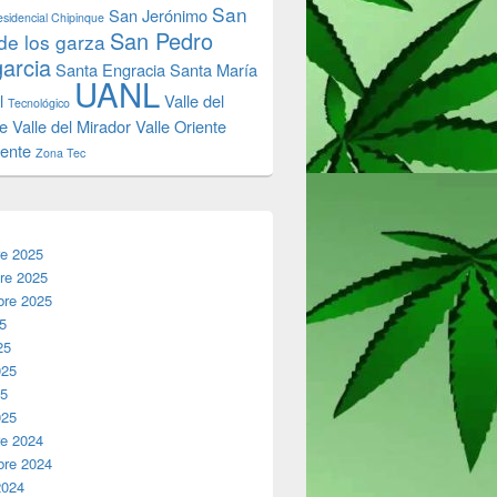
San
San Jerónimo
sidencial Chipinque
San Pedro
de los garza
garcia
Santa Engracia
Santa María
UANL
l
Valle del
Tecnológico
e
Valle del Mirador
Valle Oriente
iente
Zona Tec
re 2025
re 2025
bre 2025
25
25
025
25
025
re 2024
bre 2024
2024