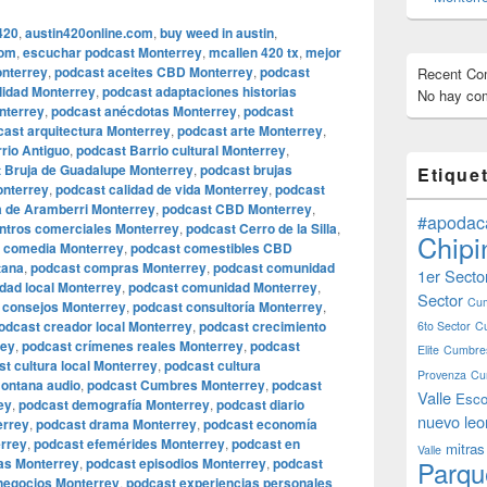
420
,
austin420online.com
,
buy weed in austin
,
com
,
escuchar podcast Monterrey
,
mcallen 420 tx
,
mejor
nterrey
,
podcast aceites CBD Monterrey
,
podcast
Recent C
lidad Monterrey
,
podcast adaptaciones historias
No hay com
onterrey
,
podcast anécdotas Monterrey
,
podcast
cast arquitectura Monterrey
,
podcast arte Monterrey
,
rio Antiguo
,
podcast Barrio cultural Monterrey
,
 Bruja de Guadalupe Monterrey
,
podcast brujas
Etique
onterrey
,
podcast calidad de vida Monterrey
,
podcast
 de Aramberri Monterrey
,
podcast CBD Monterrey
,
#apodac
ntros comerciales Monterrey
,
podcast Cerro de la Silla
,
Chipi
 comedia Monterrey
,
podcast comestibles CBD
tana
,
podcast compras Monterrey
,
podcast comunidad
1er Secto
dad local Monterrey
,
podcast comunidad Monterrey
,
Sector
Cum
 consejos Monterrey
,
podcast consultoría Monterrey
,
odcast creador local Monterrey
,
podcast crecimiento
6to Sector
C
rey
,
podcast crímenes reales Monterrey
,
podcast
Elite
Cumbres
t cultura local Monterrey
,
podcast cultura
Provenza
Cu
montana audio
,
podcast Cumbres Monterrey
,
podcast
Valle
Esco
ey
,
podcast demografía Monterrey
,
podcast diario
nuevo leo
errey
,
podcast drama Monterrey
,
podcast economía
rrey
,
podcast efemérides Monterrey
,
podcast en
mitras
Valle
tas Monterrey
,
podcast episodios Monterrey
,
podcast
Parqu
negocios Monterrey
,
podcast experiencias personales