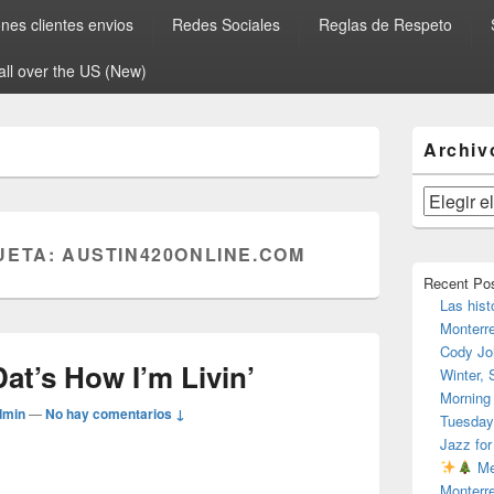
es clientes envios
Redes Sociales
Reglas de Respeto
all over the US (New)
El
Archiv
área
de
widget
Archivos
barra
lateral
UETA:
AUSTIN420ONLINE.COM
primaria
Recent Po
Las hist
Monterr
Cody Jo
at’s How I’m Livin’
Winter,
Morning
dmin
—
No hay comentarios ↓
Tuesday
Jazz for
Me
Monterr