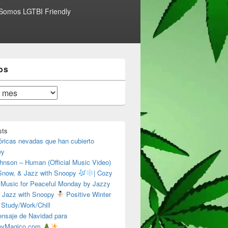
Somos LGTBI Friendly
os
sts
óricas nevadas que han cubierto
ey
hnson – Human (Official Music Video)
 Snow, & Jazz with Snoopy
| Cozy
 Music for Peaceful Monday by Jazzy
 Jazz with Snoopy
Positive Winter
 Study/Work/Chill
nsaje de Navidad para
eyMagico.com