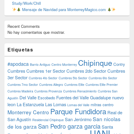
Study/Work/Chill
Mensaje de Navidad para MonterreyMagico.com
Recent Comments
No hay comentarios que mostrar.
Etiquetas
Chipinque
#apodaca
Contry
Barrio Antiguo
Centro Monterrey
Cumbres
Cumbres 1er Sector
Cumbres 2do Sector
Cumbres
3er Sector
Cumbres 4to Sector
Cumbres 5to Sector
Cumbres 6to Sector
Cumbres 7mo Sector
Cumbres Allegro
Cumbres Elite
Cumbres Elite Premier
Cumbres Madeira
Cumbres Provenza
Cumbres Renacimiento
Cumbres San
Del Valle
Fuentes del Valle
Guadalupe nuevo
Escobedo
Agustín
leon
La Estanzuela
Las Lomas
mitras centro
Lomas del Valle
Parque Fundidora
Monterrey Centro
Real de
San nicolas
San Agustín
San Jerónimo
Residencial Chipinque
San Pedro garza garcia
de los garza
Santa
UANL