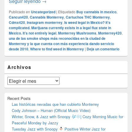
Bienvenidos y Bienvenidas a MonterreyMa
Seguir leyendo
→
Publicado en
Uncategorized
|
Etiquetado
Buy cannabis in mexico
,
Cancun420
,
Cannabis Monterrey
,
Cartuchos THC Monterrey
,
Cdmx420
,
Instagram monterrey
,
Is weed legal in Mexico? It's
complicated. Marijuana currently exists in a legal flux state in
Mexico. It's not entirely legal
,
Monterrey Mushrooms
,
Monterrey420
,
una de las smoke shops más reconocidas en la ciudad de
Monterrey y la que cuenta con más experiencia dando servicio
desde 2010
,
Where to find weed in Monterrey
|
Deja un comentario
El
Archivos
área
de
widget
Archivos
barra
lateral
primaria
Recent Posts
Las históricas nevadas que han cubierto Monterrey
Cody Johnson – Human (Official Music Video)
Winter, Snow, & Jazz with Snoopy
| Cozy Morning Music for
Peaceful Monday by Jazzy
Tuesday Jazz with Snoopy
Positive Winter Jazz for