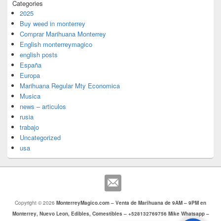
Categories
2025
Buy weed in monterrey
Comprar Marihuana Monterrey
English monterreymagico
english posts
España
Europa
Marihuana Regular Mty Economica
Musica
news – articulos
rusia
trabajo
Uncategorized
usa
Copyright © 2026
MonterreyMagico.com – Venta de Marihuana de 9AM – 9PM en
Monterrey, Nuevo Leon, Edibles, Comestibles – +528132769756 Mike Whatsapp –