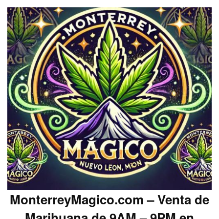
MonterreyMagico.com – Venta de
Marihuana de 9AM – 9PM en