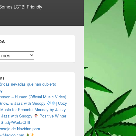
Somos LGTBI Friendly
os
sts
óricas nevadas que han cubierto
ey
hnson – Human (Official Music Video)
 Snow, & Jazz with Snoopy
| Cozy
 Music for Peaceful Monday by Jazzy
 Jazz with Snoopy
Positive Winter
 Study/Work/Chill
nsaje de Navidad para
eyMagico.com