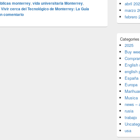
úblicas monterrey
,
vida universitaria Monterrey
,
abril 20
Vivir cerca del Tecnológico de Monterrey: La Guía
marzo 2
un comentario
febrero 
Categories
2025
Buy wee
Comprar
English
english 
España
Europa
Marihua
Musica
news – a
rusia
trabajo
Uncateg
usa