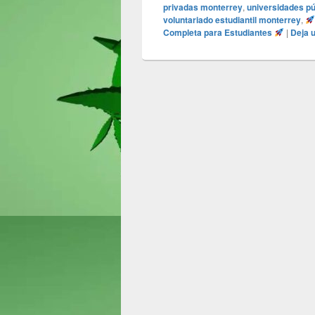
privadas monterrey
,
universidades p
voluntariado estudiantil monterrey
,
Completa para Estudiantes
|
Deja 