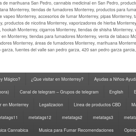
ta de marihuana San Pedro, cannabis medicinal en San Pedro, produ
ana Monterrey, tiendas de fumadores Monterrey, productos para fumar M
e vapeo Monterrey, accesorios de fumar Monterrey, pipas Monterrey, 
y, productos de nicotina Monterrey, vaporizadores de hierba Monterre
y, hookah Monterrey, cigarros Monterrey, tiendas de shisha Monterrey, 
 en Monterrey, tiendas para fumadores Monterrey, venta de tabaco Mo
adores Monterrey, áreas de fumadores Monterrey, marihuana Monterrey
garza, fuentes del valle san pedro garza, 420 san pedro garza garcia
ey Mágico?
¿Que visitar en Monterrey?
Ayudas a Niños-Ayuda
bora)
Canal de telegram – Grupos de telegram
English
E
 en Monterrey
Legalizacion
Linea de productos CBD
Ma
tatags11
metatags12
metatags2
metatags3
metat
ica Cannabica
Musica para Fumar Recomendaciones
Opinio