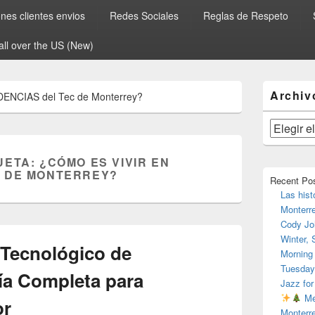
es clientes envios
Redes Sociales
Reglas de Respeto
all over the US (New)
El
Archiv
DENCIAS del Tec de Monterrey?
área
de
widget
Archivos
barra
lateral
UETA:
¿CÓMO ES VIVIR EN
primaria
C DE MONTERREY?
Recent Po
Las hist
Monterr
Cody Jo
Winter,
l Tecnológico de
Morning
Tuesday
ía Completa para
Jazz for
Me
r
Monterr