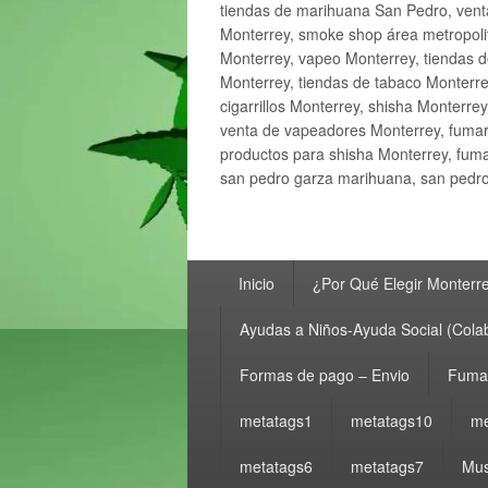
tiendas de marihuana San Pedro, ven
Monterrey, smoke shop área metropolit
Monterrey, vapeo Monterrey, tiendas d
Monterrey, tiendas de tabaco Monterre
cigarrillos Monterrey, shisha Monterre
venta de vapeadores Monterrey, fumar
productos para shisha Monterrey, fum
san pedro garza marihuana, san pedro 
Menú
Inicio
¿Por Qué Elegir Monterr
principal
Ayudas a Niños-Ayuda Social (Cola
Formas de pago – Envio
Fumar
metatags1
metatags10
me
metatags6
metatags7
Mus