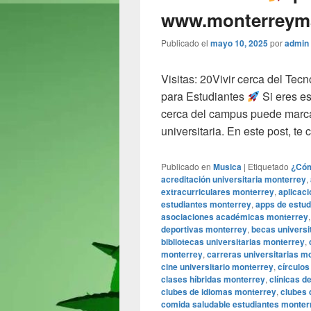
www.monterreym
Publicado el
mayo 10, 2025
por
admin
Visitas: 20Vivir cerca del Te
para Estudiantes
Si eres es
cerca del campus puede marcar
universitaria. En este post, t
Publicado en
Musica
|
Etiquetado
¿Cóm
acreditación universitaria monterrey
,
extracurriculares monterrey
,
aplicac
estudiantes monterrey
,
apps de estud
asociaciones académicas monterrey
deportivas monterrey
,
becas universi
bibliotecas universitarias monterrey
,
monterrey
,
carreras universitarias m
cine universitario monterrey
,
círculos
clases híbridas monterrey
,
clínicas d
clubes de idiomas monterrey
,
clubes 
comida saludable estudiantes monter