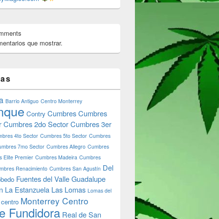
omments
entarios que mostrar.
tas
cnológico de Monterrey: La Guía Completa para Estudiantes
p
a
Barrio Antiguo
Centro Monterrey
nque
Cumbres
Cumbres
Contry
r
Cumbres 2do Sector
Cumbres 3er
bres 4to Sector
Cumbres 5to Sector
Cumbres
umbres 7mo Sector
Cumbres Allegro
Cumbres
 Elite Premier
Cumbres Madeira
Cumbres
Del
mbres Renacimiento
Cumbres San Agustín
Fuentes del Valle
Guadalupe
bedo
n
La Estanzuela
Las Lomas
Lomas del
Monterrey Centro
 centro
e Fundidora
Real de San