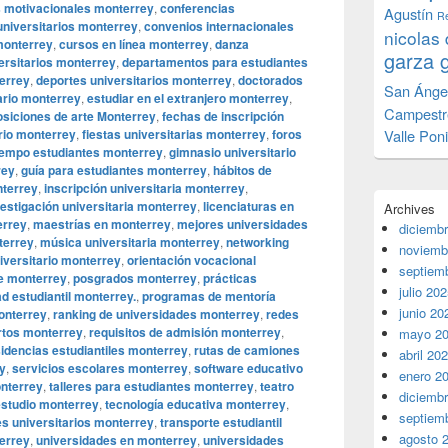
 motivacionales monterrey
,
conferencias
Agustín
Re
niversitarios monterrey
,
convenios internacionales
nicolas 
monterrey
,
cursos en línea monterrey
,
danza
garza 
ersitarios monterrey
,
departamentos para estudiantes
errey
,
deportes universitarios monterrey
,
doctorados
San Ánge
ario monterrey
,
estudiar en el extranjero monterrey
,
Campestr
siciones de arte Monterrey
,
fechas de inscripción
ario monterrey
,
fiestas universitarias monterrey
,
foros
Valle Pon
tiempo estudiantes monterrey
,
gimnasio universitario
rey
,
guía para estudiantes monterrey
,
hábitos de
nterrey
,
inscripción universitaria monterrey
,
vestigación universitaria monterrey
,
licenciaturas en
Archives
errey
,
maestrías en monterrey
,
mejores universidades
diciemb
terrey
,
música universitaria monterrey
,
networking
noviemb
iversitario monterrey
,
orientación vocacional
septiem
je monterrey
,
posgrados monterrey
,
prácticas
julio 20
d estudiantil monterrey.
,
programas de mentoría
junio 20
onterrey
,
ranking de universidades monterrey
,
redes
rtos monterrey
,
requisitos de admisión monterrey
,
mayo 2
idencias estudiantiles monterrey
,
rutas de camiones
abril 20
ey
,
servicios escolares monterrey
,
software educativo
enero 2
onterrey
,
talleres para estudiantes monterrey
,
teatro
diciemb
estudio monterrey
,
tecnología educativa monterrey
,
septiem
es universitarios monterrey
,
transporte estudiantil
agosto 
errey
,
universidades en monterrey
,
universidades