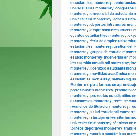
estudiantiles monterrey
,
conferencias
universitarias monterrey
,
congresos u
monterrey
,
credencial de estudiante 
universitaria monterrey
,
debates univ
monterrey
,
deportes intramuros mont
monterrey
,
emprendimiento universit
eventos estudiantiles monterrey
,
expo
monterrey
,
feria de empleo universit
estudiantiles monterrey
,
gestión del 
monterrey
,
grupos de estudio monter
estudio monterrey
,
ingenierías en mo
intercambio estudiantil monterrey
,
in
monterrey
,
liderazgo estudiantil mont
monterrey
,
movilidad académica mon
estudiantes monterrey
,
networking un
Monterrey
,
plataformas de aprendiza
profesionales monterrey
,
productivida
monterrey
,
proyectos estudiantiles m
estudiantiles monterrey
,
renta de cua
requisitos de titulación monterrey
,
res
monterrey
,
salud estudiantil monterr
monterrey
,
startups universitarias m
universitario monterrey
,
técnicas de 
torneos deportivos monterrey
,
trámit
monterrey
,
tutorías académicas mont