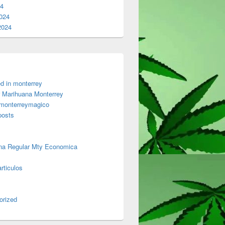
24
024
2024
d in monterrey
 Marihuana Monterrey
 monterreymagico
posts
na Regular Mty Economica
rticulos
orized