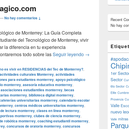
agico.com
—
No hay comentarios ↓
Recent C
No hay com
cnológico de Monterrey: La Guía Completa
tudiante del Tecnológico de Monterrey, vivir
Etique
 la diferencia en tu experiencia
Vivir cerca del Te
e contaremos todo sobre las
Seguir leyendo
→
#apodac
Chipi
o es vivir en RESIDENCIAS del Tec de Monterrey?
,
1er Secto
actividades culturales Monterrey
,
actividades
Sector
iones para estudiantes monterrey
,
apoyo psicológico
Cum
io monterrey
,
asesoría educativa monterrey
,
6to Sector
C
,
asociaciones estudiantiles monterrey
,
becas
Elite
Cumbres
tarias monterrey
,
biblioteca digital monterrey
,
Provenza
Cu
cafeterías universitarias monterrey
,
calendario escolar
Valle
onterrey
,
centros médicos universitarios monterrey
,
Esco
 de lectura monterrey
,
clases en línea monterrey
,
nuevo leo
eportivas monterrey
,
clubes de ciencia monterrey
,
mitras
Valle
de robótica monterrey
,
coaching estudiantil monterrey
,
Parqu
rey
,
concursos de oratoria monterrey
,
concursos