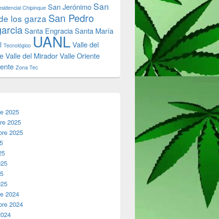
San
San Jerónimo
sidencial Chipinque
San Pedro
de los garza
garcia
Santa Engracia
Santa María
UANL
l
Valle del
Tecnológico
e
Valle del Mirador
Valle Oriente
iente
Zona Tec
re 2025
re 2025
bre 2025
25
25
025
25
025
re 2024
bre 2024
2024