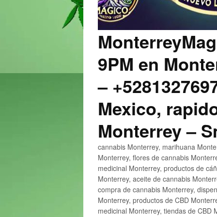
MonterreyMagi
9PM en Monter
– +5281327697
Mexico, rapido
Monterrey – 
cannabis Monterrey, marihuana Monter
Monterrey, flores de cannabis Monterr
medicinal Monterrey, productos de cá
Monterrey, aceite de cannabis Monter
compra de cannabis Monterrey, dispen
Monterrey, productos de CBD Monterre
medicinal Monterrey, tiendas de CBD 