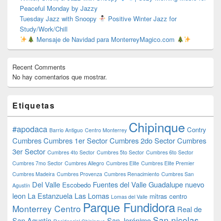
Peaceful Monday by Jazzy
Tuesday Jazz with Snoopy
Positive Winter Jazz for
Study/Work/Chill
Mensaje de Navidad para MonterreyMagico.com
Recent Comments
No hay comentarios que mostrar.
Etiquetas
Chipinque
#apodaca
Contry
Barrio Antiguo
Centro Monterrey
Cumbres
Cumbres 1er Sector
Cumbres 2do Sector
Cumbres
3er Sector
Cumbres 4to Sector
Cumbres 5to Sector
Cumbres 6to Sector
Cumbres 7mo Sector
Cumbres Allegro
Cumbres Elite
Cumbres Elite Premier
Cumbres Madeira
Cumbres Provenza
Cumbres Renacimiento
Cumbres San
Del Valle
Fuentes del Valle
Guadalupe nuevo
Escobedo
Agustín
leon
La Estanzuela
Las Lomas
mitras centro
Lomas del Valle
Parque Fundidora
Monterrey Centro
Real de
San nicolas
San Agustín
San Jerónimo