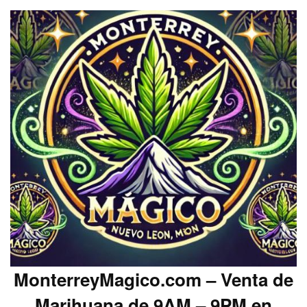
MonterreyMagico.com – Venta de
Marihuana de 9AM – 9PM en