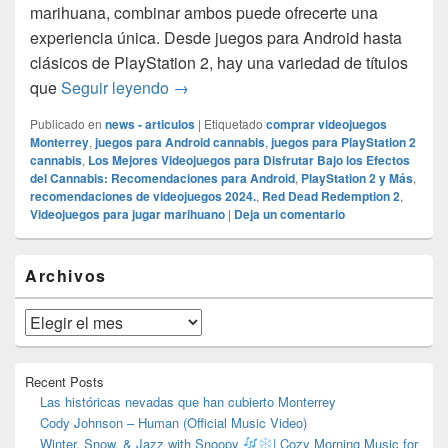
marihuana, combinar ambos puede ofrecerte una
experiencia única. Desde juegos para Android hasta
clásicos de PlayStation 2, hay una variedad de títulos
Los Mejores Videojuegos para Disfruta
que
Seguir leyendo
→
Publicado en
news - articulos
|
Etiquetado
comprar videojuegos
Monterrey
,
juegos para Android cannabis
,
juegos para PlayStation 2
cannabis
,
Los Mejores Videojuegos para Disfrutar Bajo los Efectos
del Cannabis: Recomendaciones para Android
,
PlayStation 2 y Más
,
recomendaciones de videojuegos 2024.
,
Red Dead Redemption 2
,
Videojuegos para jugar marihuano
|
Deja un comentario
El
Archivos
área
de
widget
Archivos
barra
lateral
primaria
Recent Posts
Las históricas nevadas que han cubierto Monterrey
Cody Johnson – Human (Official Music Video)
Winter, Snow, & Jazz with Snoopy
| Cozy Morning Music for