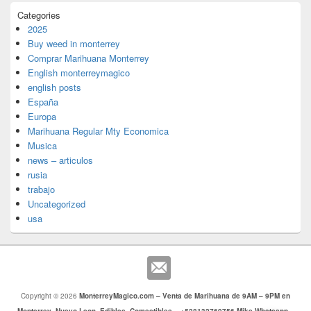
Categories
2025
Buy weed in monterrey
Comprar Marihuana Monterrey
English monterreymagico
english posts
España
Europa
Marihuana Regular Mty Economica
Musica
news – articulos
rusia
trabajo
Uncategorized
usa
Copyright © 2026
MonterreyMagico.com – Venta de Marihuana de 9AM – 9PM en
Monterrey, Nuevo Leon, Edibles, Comestibles – +528132769756 Mike Whatsapp –