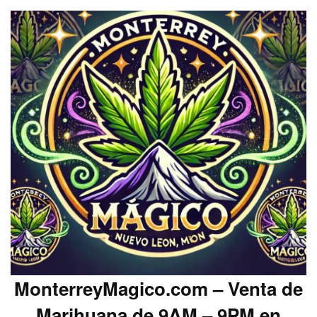
MonterreyMagico.com – Venta de
Marihuana de 9AM – 9PM en