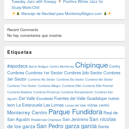
Tuesday Jazz with Snoopy
Positive Winter Jazz for
Study/Work/Chill
Mensaje de Navidad para MonterreyMagico.com
Recent Comments
No hay comentarios que mostrar.
Etiquetas
Chipinque
#apodaca
Contry
Barrio Antiguo
Centro Monterrey
Cumbres
Cumbres 1er Sector
Cumbres 2do Sector
Cumbres
3er Sector
Cumbres 4to Sector
Cumbres 5to Sector
Cumbres 6to Sector
Cumbres 7mo Sector
Cumbres Allegro
Cumbres Elite
Cumbres Elite Premier
Cumbres Madeira
Cumbres Provenza
Cumbres Renacimiento
Cumbres San
Del Valle
Fuentes del Valle
Guadalupe nuevo
Escobedo
Agustín
leon
La Estanzuela
Las Lomas
mitras centro
Lomas del Valle
Parque Fundidora
Monterrey Centro
Real de
San nicolas
San Agustín
San Jerónimo
Residencial Chipinque
San Pedro garza garcia
de los garza
Santa