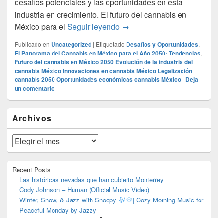
desafíos potenciales y las oportunidades en esta
industria en crecimiento. El futuro del cannabis en
El Panorama del Cannabis e
México para el
Seguir leyendo
→
Publicado en
Uncategorized
|
Etiquetado
Desafíos y Oportunidades
,
El Panorama del Cannabis en México para el Año 2050: Tendencias
,
Futuro del cannabis en México 2050 Evolución de la industria del
cannabis México Innovaciones en cannabis México Legalización
cannabis 2050 Oportunidades económicas cannabis México
|
Deja
un comentario
El
Archivos
área
de
widget
Archivos
barra
lateral
primaria
Recent Posts
Las históricas nevadas que han cubierto Monterrey
Cody Johnson – Human (Official Music Video)
Winter, Snow, & Jazz with Snoopy
| Cozy Morning Music for
Peaceful Monday by Jazzy