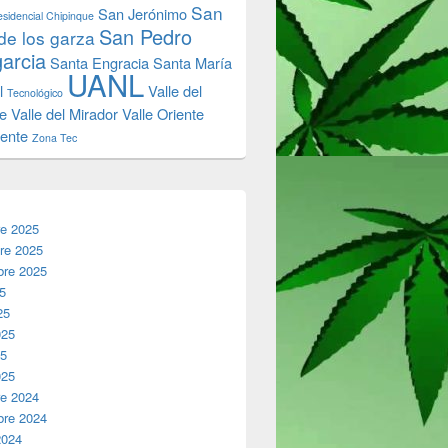
San
San Jerónimo
sidencial Chipinque
San Pedro
de los garza
garcia
Santa Engracia
Santa María
UANL
l
Valle del
Tecnológico
e
Valle del Mirador
Valle Oriente
iente
Zona Tec
re 2025
re 2025
bre 2025
25
25
025
25
025
re 2024
bre 2024
2024