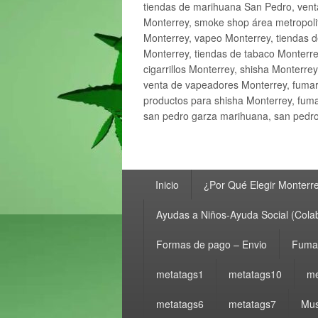
tiendas de marihuana San Pedro, ven
Monterrey, smoke shop área metropolit
Monterrey, vapeo Monterrey, tiendas d
Monterrey, tiendas de tabaco Monterre
cigarrillos Monterrey, shisha Monterre
venta de vapeadores Monterrey, fumar
productos para shisha Monterrey, fum
san pedro garza marihuana, san pedro 
Menú
Inicio
¿Por Qué Elegir Monterr
principal
Ayudas a Niños-Ayuda Social (Cola
Formas de pago – Envio
Fumar
metatags1
metatags10
me
metatags6
metatags7
Mus