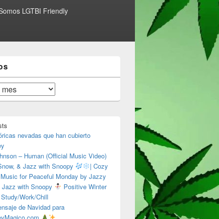
Somos LGTBI Friendly
os
sts
óricas nevadas que han cubierto
ey
hnson – Human (Official Music Video)
 Snow, & Jazz with Snoopy
| Cozy
 Music for Peaceful Monday by Jazzy
 Jazz with Snoopy
Positive Winter
 Study/Work/Chill
nsaje de Navidad para
eyMagico.com