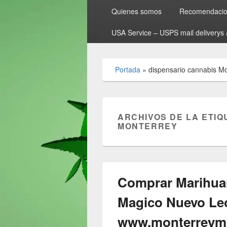
Quienes somos
Recomendacion
USA Service – USPS mail deliverys 
Portada
»
dispensario cannabis M
ARCHIVOS DE LA ETIQ
MONTERREY
Comprar Marihua
Magico Nuevo Le
www.monterreym