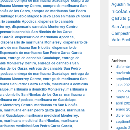
Apodaca
,
compra de marihuana Guadalupe
,
compra de
Agustín
Re
ihuana Monterrey Centro
,
compra de marihuana San
nicolas 
olás de los Garza
,
compra de marihuana San Pedro
Santiago Pueblo Magico Nuevo Leon en mano 24 horas
garza 
ario cannabis Apodaca
,
dispensario cannabis
San Ánge
terrey
,
dispensario cannabis Monterrey Centro
,
spensario cannabis San Nicolás de los Garza
,
Campestr
a García
,
dispensario de marihuana Apodaca
,
Valle Pon
,
dispensario de marihuana Monterrey
,
dispensario de
ario de marihuana San Nicolás
,
dispensario de
dispensario de marihuana San Pedro Garza García
,
daca
,
entrega de cannabis Guadalupe
,
entrega de
Archives
abis Monterrey Centro
,
entrega de cannabis San
diciemb
lás de los Garza
,
entrega de cannabis San Pedro
noviemb
Apodaca
,
entrega de marihuana Guadalupe
,
entrega de
septiem
ihuana Monterrey Centro
,
entrega de marihuana San
huana San Pedro Garza García
,
marihuana a domicilio
julio 20
alupe
,
marihuana a domicilio Monterrey
,
marihuana a
junio 20
 a domicilio San Nicolás de los Garza
,
marihuana a
mayo 2
rihuana en Apodaca
,
marihuana en Guadalupe
,
abril 20
n Monterrey Centro
,
marihuana en San Nicolás
,
enero 2
za
,
marihuana en san pedro garza garcia
,
marihuana
diciemb
nal Guadalupe
,
marihuana medicinal Monterrey
,
ro
,
marihuana medicinal San Nicolás
,
marihuana
septiem
arihuana medicinal San Pedro Garza García
,
agosto 