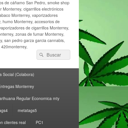
ctos de cáñamo San Pedro, smoke shop
onterrey, cigarrillos electrónicos
tabaco Monterrey, vaporizadores
y, humo Monterrey, accesorios de
vaporizadores de cigarrillos Monterrey,
nterrey, zonas de fumar Monterrey,
, san pedro garza garcia cannabis,
, 420monterrey,
Buscar
Buscar
por:
 Social (Colabora)
ntregas Monterrey
rihuana Regular Economica mty
ags4
metatags5
n clientes real
PC1