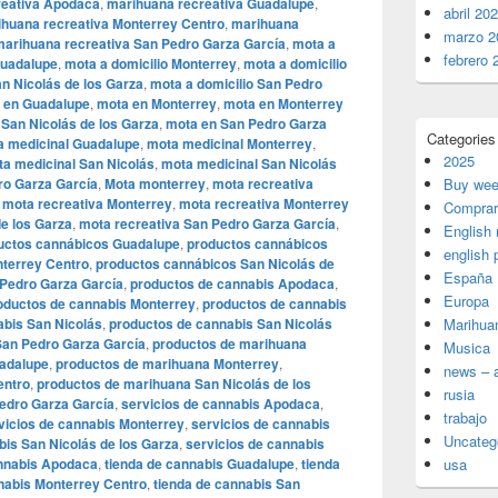
reativa Apodaca
,
marihuana recreativa Guadalupe
,
abril 20
huana recreativa Monterrey Centro
,
marihuana
marzo 2
marihuana recreativa San Pedro Garza García
,
mota a
febrero 
Guadalupe
,
mota a domicilio Monterrey
,
mota a domicilio
an Nicolás de los Garza
,
mota a domicilio San Pedro
 en Guadalupe
,
mota en Monterrey
,
mota en Monterrey
San Nicolás de los Garza
,
mota en San Pedro Garza
Categories
a medicinal Guadalupe
,
mota medicinal Monterrey
,
2025
a medicinal San Nicolás
,
mota medicinal San Nicolás
ro Garza García
,
Mota monterrey
,
mota recreativa
Buy wee
,
mota recreativa Monterrey
,
mota recreativa Monterrey
Comprar
de los Garza
,
mota recreativa San Pedro Garza García
,
English
uctos cannábicos Guadalupe
,
productos cannábicos
english 
terrey Centro
,
productos cannábicos San Nicolás de
España
Pedro Garza García
,
productos de cannabis Apodaca
,
Europa
oductos de cannabis Monterrey
,
productos de cannabis
abis San Nicolás
,
productos de cannabis San Nicolás
Marihua
San Pedro Garza García
,
productos de marihuana
Musica
adalupe
,
productos de marihuana Monterrey
,
news – a
entro
,
productos de marihuana San Nicolás de los
rusia
edro Garza García
,
servicios de cannabis Apodaca
,
trabajo
vicios de cannabis Monterrey
,
servicios de cannabis
Uncateg
bis San Nicolás de los Garza
,
servicios de cannabis
annabis Apodaca
,
tienda de cannabis Guadalupe
,
tienda
usa
nabis Monterrey Centro
,
tienda de cannabis San