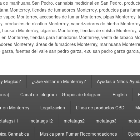
ta de marihuana San Pedro, cannabis medicinal en San Pedro, produ
ana Monterrey, tiendas de fumadores Monterrey, productos para fumar M
e vapeo Monterrey, accesorios de fumar Monterrey, pipas Monterrey, 
y, productos de nicotina Monterrey, vaporizadores de hierba Monterre
y, hookah Monterrey, cigarros Monterrey, tiendas de shisha Monterrey, 
 en Monterrey, tiendas para fumadores Monterrey, venta de tabaco Mo
adores Monterrey, áreas de fumadores Monterrey, marihuana Monterrey
garza, fuentes del valle san pedro garza, 420 san pedro garza garcia
ey Mágico?
¿Que visitar en Monterrey?
Ayudas a Niños-Ayuda
bora)
Canal de telegram – Grupos de telegram
English
E
 en Monterrey
Legalizacion
Linea de productos CBD
Ma
tatags11
metatags12
metatags2
metatags3
metat
ica Cannabica
Musica para Fumar Recomendaciones
Opinio