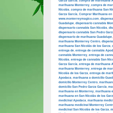
Garza García
,
compra de marihuana 
marihuana Monterrey
,
compra de mar
Nicolás
,
compra de marihuana San Nic
Garza García
,
Comprar Marihuana en 
www.monterreymagico.com
,
dispens
Guadalupe
,
dispensario cannabis Mon
dispensario cannabis San Nicolás
,
di
dispensario cannabis San Pedro Garz
dispensario de marihuana Guadalupe
marihuana Monterrey Centro
,
dispens
marihuana San Nicolás de los Garza
,
entrega de
,
entrega de cannabis Apo
cannabis Monterrey
,
entrega de cann
Nicolás
,
entrega de cannabis San Nico
Garza García
,
entrega de marihuana 
marihuana Monterrey
,
entrega de mar
Nicolás de los Garza
,
entrega de mari
Apodaca
,
marihuana a domicilio Guad
domicilio Monterrey Centro
,
marihuana
domicilio San Pedro Garza García
,
ma
marihuana en Monterrey
,
marihuana e
marihuana en San Nicolás de los Gar
medicinal Apodaca
,
marihuana medici
marihuana medicinal Monterrey Cent
medicinal San Nicolás de los Garza
,
m