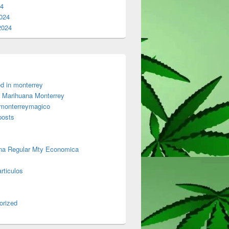
24
024
2024
d in monterrey
 Marihuana Monterrey
 monterreymagico
posts
na Regular Mty Economica
rticulos
orized