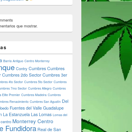
omments
entarios que mostrar.
tas
ras www.monterreymagico.com
a
Barrio Antiguo
Centro Monterrey
nque
Cumbres
Cumbres
Contry
r
Cumbres 2do Sector
Cumbres 3er
bres 4to Sector
Cumbres 5to Sector
Cumbres
umbres 7mo Sector
Cumbres Allegro
Cumbres
 Elite Premier
Cumbres Madeira
Cumbres
Del
mbres Renacimiento
Cumbres San Agustín
Fuentes del Valle
Guadalupe
bedo
n
La Estanzuela
Las Lomas
Lomas del
Monterrey Centro
 centro
e Fundidora
Real de San