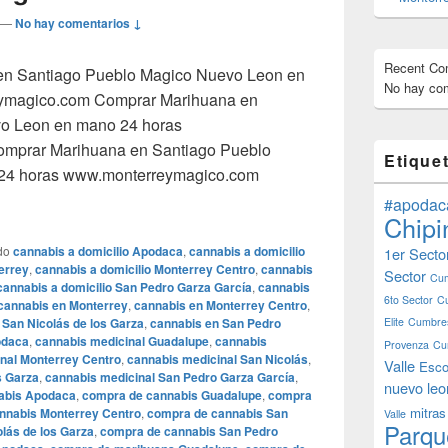
—
No hay comentarios ↓
Recent C
 en Santiago Pueblo Magico Nuevo Leon en
No hay com
ymagico.com Comprar Marihuana en
o Leon en mano 24 horas
mprar Marihuana en Santiago Pueblo
Etique
24 horas www.monterreymagico.com
uana en Santiago Pueblo Magico Nuevo Leon en mano 24 ho
#apodac
Chipi
do
cannabis a domicilio Apodaca
,
cannabis a domicilio
1er Secto
errey
,
cannabis a domicilio Monterrey Centro
,
cannabis
Sector
Cum
cannabis a domicilio San Pedro Garza García
,
cannabis
6to Sector
C
cannabis en Monterrey
,
cannabis en Monterrey Centro
,
 San Nicolás de los Garza
,
cannabis en San Pedro
Elite
Cumbres
odaca
,
cannabis medicinal Guadalupe
,
cannabis
Provenza
Cu
nal Monterrey Centro
,
cannabis medicinal San Nicolás
,
Valle
Esco
s Garza
,
cannabis medicinal San Pedro Garza García
,
nuevo leo
abis Apodaca
,
compra de cannabis Guadalupe
,
compra
mitras
nnabis Monterrey Centro
,
compra de cannabis San
Valle
Parqu
lás de los Garza
,
compra de cannabis San Pedro