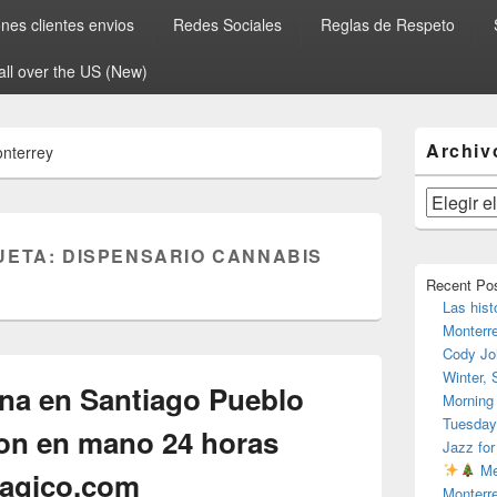
es clientes envios
Redes Sociales
Reglas de Respeto
all over the US (New)
El
Archiv
onterrey
área
de
widget
Archivos
barra
lateral
UETA:
DISPENSARIO CANNABIS
primaria
Recent Po
Las hist
Monterr
Cody Jo
Winter,
na en Santiago Pueblo
Morning
Tuesday
on en mano 24 horas
Jazz for
Me
agico.com
Monterr