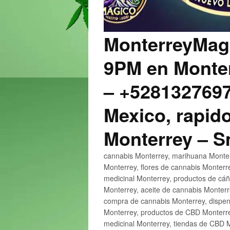
MonterreyMagi
9PM en Monter
– +5281327697
Mexico, rapido
Monterrey – 
cannabis Monterrey, marihuana Monter
Monterrey, flores de cannabis Monterr
medicinal Monterrey, productos de cá
Monterrey, aceite de cannabis Monter
compra de cannabis Monterrey, dispen
Monterrey, productos de CBD Monterre
medicinal Monterrey, tiendas de CBD 