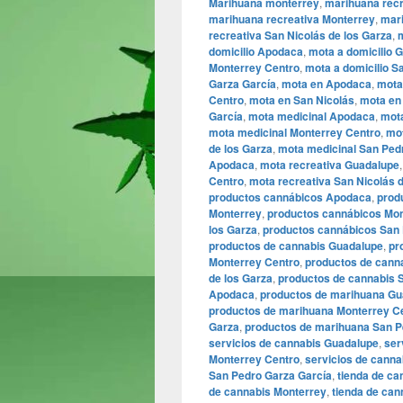
Marihuana monterrey
,
marihuana rec
marihuana recreativa Monterrey
,
mari
recreativa San Nicolás de los Garza
,
domicilio Apodaca
,
mota a domicilio 
Monterrey Centro
,
mota a domicilio S
Garza García
,
mota en Apodaca
,
mota
Centro
,
mota en San Nicolás
,
mota en 
García
,
mota medicinal Apodaca
,
mot
mota medicinal Monterrey Centro
,
mot
de los Garza
,
mota medicinal San Ped
Apodaca
,
mota recreativa Guadalupe
Centro
,
mota recreativa San Nicolás 
productos cannábicos Apodaca
,
prod
Monterrey
,
productos cannábicos Mon
los Garza
,
productos cannábicos San 
productos de cannabis Guadalupe
,
pr
Monterrey Centro
,
productos de cann
de los Garza
,
productos de cannabis 
Apodaca
,
productos de marihuana Gu
productos de marihuana Monterrey C
Garza
,
productos de marihuana San P
servicios de cannabis Guadalupe
,
ser
Monterrey Centro
,
servicios de canna
San Pedro Garza García
,
tienda de c
de cannabis Monterrey
,
tienda de can