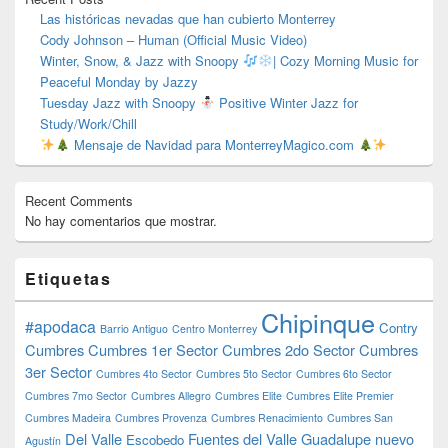
Las históricas nevadas que han cubierto Monterrey
Cody Johnson – Human (Official Music Video)
Winter, Snow, & Jazz with Snoopy
| Cozy Morning Music for
Peaceful Monday by Jazzy
Tuesday Jazz with Snoopy
Positive Winter Jazz for
Study/Work/Chill
Mensaje de Navidad para MonterreyMagico.com
Recent Comments
No hay comentarios que mostrar.
Etiquetas
Chipinque
#apodaca
Contry
Barrio Antiguo
Centro Monterrey
Cumbres
Cumbres 1er Sector
Cumbres 2do Sector
Cumbres
3er Sector
Cumbres 4to Sector
Cumbres 5to Sector
Cumbres 6to Sector
Cumbres 7mo Sector
Cumbres Allegro
Cumbres Elite
Cumbres Elite Premier
Cumbres Madeira
Cumbres Provenza
Cumbres Renacimiento
Cumbres San
Del Valle
Fuentes del Valle
Guadalupe nuevo
Escobedo
Agustín