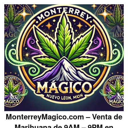
MonterreyMagico.com – Venta de
Marihuana de 9AM – 9PM en