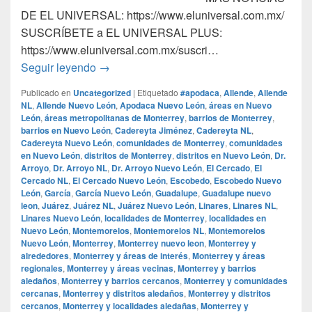
DE EL UNIVERSAL: https://www.eluniversal.com.mx/
SUSCRÍBETE a EL UNIVERSAL PLUS:
https://www.eluniversal.com.mx/suscri…
Quinceañera sorprende con mega fiesta de
Seguir leyendo
→
Publicado en
Uncategorized
|
Etiquetado
#apodaca
,
Allende
,
Allende
NL
,
Allende Nuevo León
,
Apodaca Nuevo León
,
áreas en Nuevo
León
,
áreas metropolitanas de Monterrey
,
barrios de Monterrey
,
barrios en Nuevo León
,
Cadereyta Jiménez
,
Cadereyta NL
,
Cadereyta Nuevo León
,
comunidades de Monterrey
,
comunidades
en Nuevo León
,
distritos de Monterrey
,
distritos en Nuevo León
,
Dr.
Arroyo
,
Dr. Arroyo NL
,
Dr. Arroyo Nuevo León
,
El Cercado
,
El
Cercado NL
,
El Cercado Nuevo León
,
Escobedo
,
Escobedo Nuevo
León
,
García
,
García Nuevo León
,
Guadalupe
,
Guadalupe nuevo
leon
,
Juárez
,
Juárez NL
,
Juárez Nuevo León
,
Linares
,
Linares NL
,
Linares Nuevo León
,
localidades de Monterrey
,
localidades en
Nuevo León
,
Montemorelos
,
Montemorelos NL
,
Montemorelos
Nuevo León
,
Monterrey
,
Monterrey nuevo leon
,
Monterrey y
alrededores
,
Monterrey y áreas de interés
,
Monterrey y áreas
regionales
,
Monterrey y áreas vecinas
,
Monterrey y barrios
aledaños
,
Monterrey y barrios cercanos
,
Monterrey y comunidades
cercanas
,
Monterrey y distritos aledaños
,
Monterrey y distritos
cercanos
,
Monterrey y localidades aledañas
,
Monterrey y