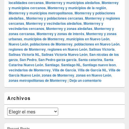
localidades cercanas
,
Monterrey y municipios aledaños
,
Monterrey
y municipios cercanos
,
Monterrey y municipios de la región
,
Monterrey y municipios metropolitanos
,
Monterrey y poblaciones
aledañas.
,
Monterrey y poblaciones cercanas
,
Monterrey y regiones
cercanas
,
Monterrey y vecindarios aledaños
,
Monterrey y
vecindarios cercanos
,
Monterrey y zonas aledañas
,
Monterrey y
zonas cercanas
,
Monterrey y zonas de interés
,
Monterrey y zonas
urbanas
,
municipios de Monterrey
,
municipios en Nuevo León
,
Nuevo León
,
poblaciones de Monterrey
,
poblaciones en Nuevo León
,
regiones de Monterrey
,
regiones en Nuevo León
,
Salinas Victoria
,
Salinas Victoria NL
,
Salinas Victoria Nuevo León
,
San nicolas de los
garza
,
San Pedro
,
San Pedro garza garcia
,
Santa catarina
,
Santa
Catarina Nuevo León
,
Santiago
,
Santiago NL
,
Santiago nuevo leon
,
vecindarios de Monterrey
,
Villa de García
,
Villa de García NL
,
Villa de
García Nuevo León
,
zonas de Monterrey
,
zonas en Nuevo León
,
zonas metropolitanas de Monterrey
|
Deja un comentario
El
Archivos
área
de
widget
Archivos
barra
lateral
primaria
Recent Posts