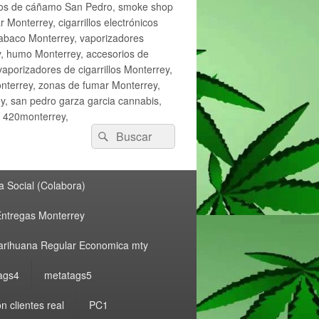
ctos de cáñamo San Pedro, smoke shop
onterrey, cigarrillos electrónicos
tabaco Monterrey, vaporizadores
y, humo Monterrey, accesorios de
vaporizadores de cigarrillos Monterrey,
nterrey, zonas de fumar Monterrey,
, san pedro garza garcia cannabis,
, 420monterrey,
Buscar
Buscar
por:
 Social (Colabora)
ntregas Monterrey
rihuana Regular Economica mty
ags4
metatags5
n clientes real
PC1