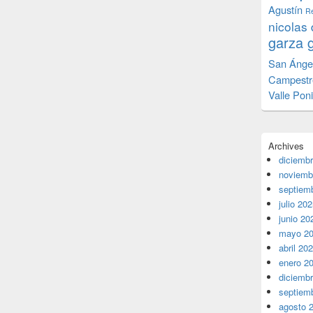
Agustín
Re
nicolas 
garza 
San Ánge
Campestr
Valle Pon
Archives
diciemb
noviemb
septiem
julio 20
junio 20
mayo 2
abril 20
enero 2
diciemb
septiem
agosto 