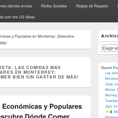
es clientes envios
Redes Sociales
Reglas de Respeto
all over the US (New)
El
Archiv
icas y Populares en Monterrey: ¡Descubre
área
de
Más!
widget
Archivos
barra
lateral
primaria
UETA:
LAS COMIDAS MÁS
Recent Po
ARES EN MONTERREY:
Las hist
MER BIEN SIN GASTAR DE MÁS!
Monterr
Cody Jo
Winter,
Morning
Tuesday
 Económicas y Populares
Jazz for
Me
Descubre Dónde Comer
Monterr