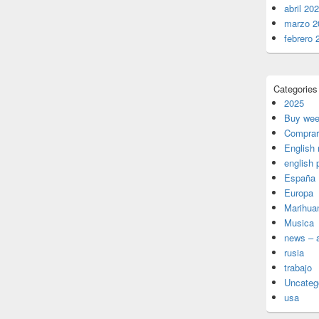
abril 20
marzo 2
febrero 
Categories
2025
Buy wee
Comprar
English
english 
España
Europa
Marihua
Musica
news – a
rusia
trabajo
Uncateg
usa