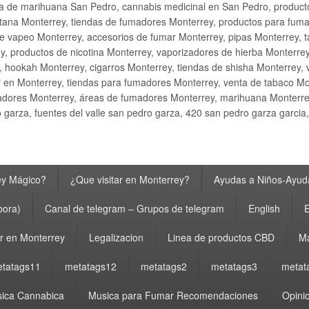
ta de marihuana San Pedro, cannabis medicinal en San Pedro, produ
ana Monterrey, tiendas de fumadores Monterrey, productos para fumar M
e vapeo Monterrey, accesorios de fumar Monterrey, pipas Monterrey, 
y, productos de nicotina Monterrey, vaporizadores de hierba Monterre
y, hookah Monterrey, cigarros Monterrey, tiendas de shisha Monterrey, 
 en Monterrey, tiendas para fumadores Monterrey, venta de tabaco Mo
adores Monterrey, áreas de fumadores Monterrey, marihuana Monterrey
garza, fuentes del valle san pedro garza, 420 san pedro garza garcia
ey Mágico?
¿Que visitar en Monterrey?
Ayudas a Niños-Ayuda
bora)
Canal de telegram – Grupos de telegram
English
E
 en Monterrey
Legalizacion
Linea de productos CBD
Ma
tatags11
metatags12
metatags2
metatags3
metat
ica Cannabica
Musica para Fumar Recomendaciones
Opinio