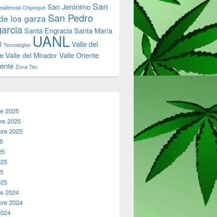
San
San Jerónimo
sidencial Chipinque
San Pedro
de los garza
garcia
Santa Engracia
Santa María
UANL
l
Valle del
Tecnológico
e
Valle del Mirador
Valle Oriente
iente
Zona Tec
re 2025
re 2025
bre 2025
25
25
025
25
025
re 2024
bre 2024
2024