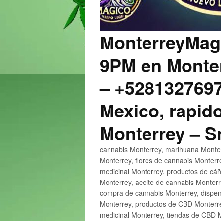
MonterreyMagi
9PM en Monter
– +5281327697
Mexico, rapido
Monterrey – 
cannabis Monterrey, marihuana Monter
Monterrey, flores de cannabis Monterr
medicinal Monterrey, productos de cá
Monterrey, aceite de cannabis Monter
compra de cannabis Monterrey, dispen
Monterrey, productos de CBD Monterre
medicinal Monterrey, tiendas de CBD 