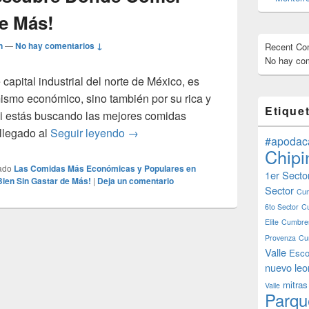
de Más!
n
—
No hay comentarios ↓
Recent C
No hay com
 capital industrial del norte de México, es
ismo económico, sino también por su rica y
Etique
Si estás buscando las mejores comidas
Las Comidas Más Económicas y Popu
llegado al
Seguir leyendo
→
#apodac
Chipi
ado
Las Comidas Más Económicas y Populares en
1er Secto
ien Sin Gastar de Más!
|
Deja un comentario
Sector
Cum
6to Sector
C
Elite
Cumbres
Provenza
Cu
Valle
Esco
nuevo leo
mitras
Valle
Parqu