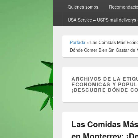
Quienes somos
Recomendacion
USA Service – USPS mail deliverys 
Portada
»
Las Comidas Más Económ
Dónde Comer Bien Sin Gastar de 
ARCHIVOS DE LA ETIQ
ECONÓMICAS Y POPUL
¡DESCUBRE DÓNDE CO
Las Comidas Más
en Monterrey: ¡