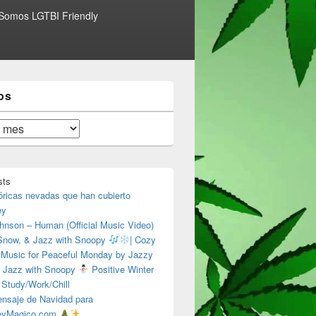
Somos LGTBI Friendly
os
sts
óricas nevadas que han cubierto
ey
hnson – Human (Official Music Video)
 Snow, & Jazz with Snoopy
| Cozy
 Music for Peaceful Monday by Jazzy
 Jazz with Snoopy
Positive Winter
 Study/Work/Chill
nsaje de Navidad para
eyMagico.com