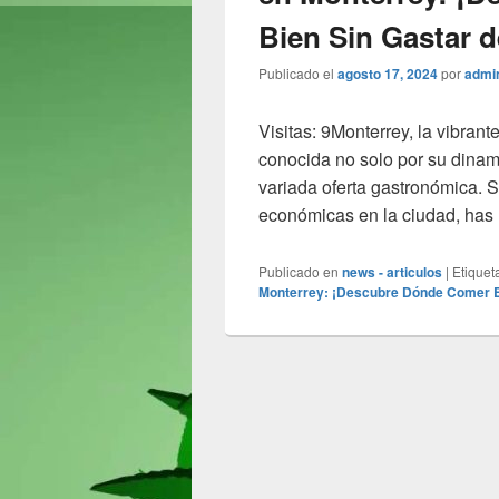
Bien Sin Gastar 
Publicado el
agosto 17, 2024
por
admi
Visitas: 9Monterrey, la vibrante
conocida no solo por su dinam
variada oferta gastronómica. 
económicas en la ciudad, has 
Publicado en
news - articulos
|
Etiquet
Monterrey: ¡Descubre Dónde Comer B