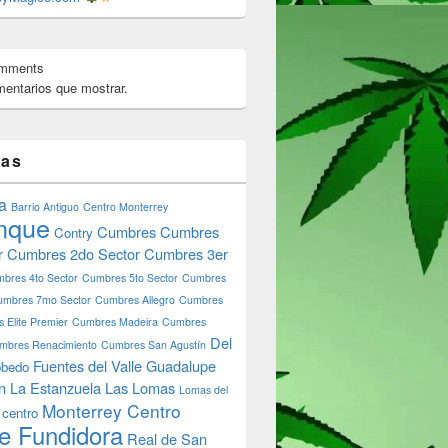
omments
entarios que mostrar.
tas
lares en Monterrey: ¡Descubre Dónde Comer Bien Sin Gastar
a
Barrio Antiguo
Centro Monterrey
nque
Cumbres
Cumbres
Contry
r
Cumbres 2do Sector
Cumbres 3er
bres 4to Sector
Cumbres 5to Sector
Cumbres
umbres 7mo Sector
Cumbres Allegro
Cumbres
 Elite Premier
Cumbres Madeira
Cumbres
Del
mbres Renacimiento
Cumbres San Agustín
Fuentes del Valle
Guadalupe
bedo
n
La Estanzuela
Las Lomas
Lomas del
Monterrey Centro
 centro
e Fundidora
Real de San