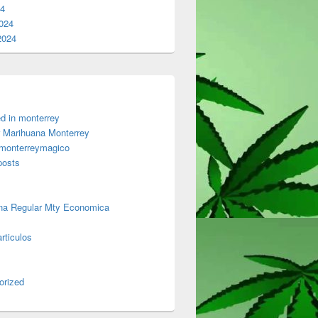
24
024
2024
d in monterrey
 Marihuana Monterrey
 monterreymagico
posts
na Regular Mty Economica
rticulos
orized