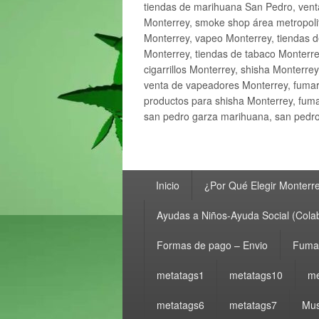
tiendas de marihuana San Pedro, ven
Monterrey, smoke shop área metropolit
Monterrey, vapeo Monterrey, tiendas d
Monterrey, tiendas de tabaco Monterre
cigarrillos Monterrey, shisha Monterre
venta de vapeadores Monterrey, fumar
productos para shisha Monterrey, fum
san pedro garza marihuana, san pedro 
Menú
Inicio
¿Por Qué Elegir Monterr
principal
Ayudas a Niños-Ayuda Social (Cola
Formas de pago – Envio
Fumar
metatags1
metatags10
me
metatags6
metatags7
Mus