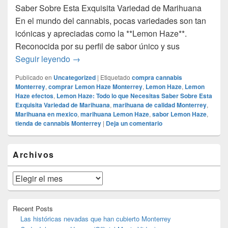
Saber Sobre Esta Exquisita Variedad de Marihuana
En el mundo del cannabis, pocas variedades son tan
icónicas y apreciadas como la **Lemon Haze**.
Reconocida por su perfil de sabor único y sus
Lemon Haze: Todo lo que Necesitas Saber 
Seguir leyendo
→
Publicado en
Uncategorized
|
Etiquetado
compra cannabis
Monterrey
,
comprar Lemon Haze Monterrey
,
Lemon Haze
,
Lemon
Haze efectos
,
Lemon Haze: Todo lo que Necesitas Saber Sobre Esta
Exquisita Variedad de Marihuana
,
marihuana de calidad Monterrey
,
Marihuana en mexico
,
marihuana Lemon Haze
,
sabor Lemon Haze
,
tienda de cannabis Monterrey
|
Deja un comentario
El
Archivos
área
de
widget
Archivos
barra
lateral
primaria
Recent Posts
Las históricas nevadas que han cubierto Monterrey