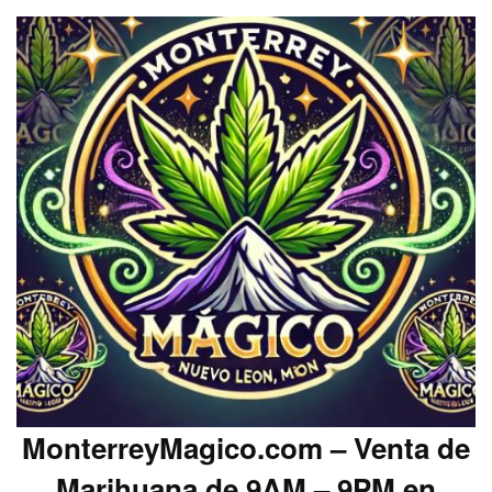
MonterreyMagico.com – Venta de
Marihuana de 9AM – 9PM en