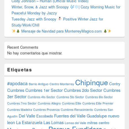
Cody Johnson – Human (Official Music Video)
Winter, Snow, & Jazz with Snoopy
| Cozy Morning Music for
Peaceful Monday by Jazzy
Tuesday Jazz with Snoopy
Positive Winter Jazz for
Study/Work/Chill
Mensaje de Navidad para MonterreyMagico.com
Recent Comments
No hay comentarios que mostrar.
Etiquetas
Chipinque
#apodaca
Contry
Barrio Antiguo
Centro Monterrey
Cumbres
Cumbres 1er Sector
Cumbres 2do Sector
Cumbres
3er Sector
Cumbres 4to Sector
Cumbres 5to Sector
Cumbres 6to Sector
Cumbres 7mo Sector
Cumbres Allegro
Cumbres Elite
Cumbres Elite Premier
Cumbres Madeira
Cumbres Provenza
Cumbres Renacimiento
Cumbres San
Del Valle
Fuentes del Valle
Guadalupe nuevo
Escobedo
Agustín
leon
La Estanzuela
Las Lomas
mitras centro
Lomas del Valle
Parque Fundidora