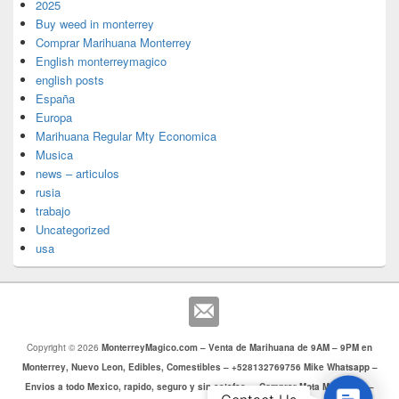
2025
Buy weed in monterrey
Comprar Marihuana Monterrey
English monterreymagico
english posts
España
Europa
Marihuana Regular Mty Economica
Musica
news – articulos
rusia
trabajo
Uncategorized
usa
Copyright © 2026
MonterreyMagico.com – Venta de Marihuana de 9AM – 9PM en
Monterrey, Nuevo Leon, Edibles, Comestibles – +528132769756 Mike Whatsapp –
Envios a todo Mexico, rapido, seguro y sin estafas. – Comprar Mota Monterrey –
Contac