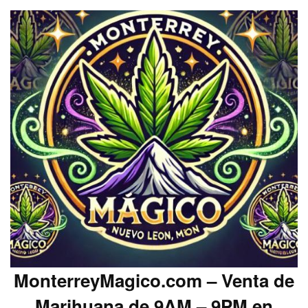
MonterreyMagico.com – Venta de
Marihuana de 9AM – 9PM en