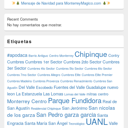
Mensaje de Navidad para MonterreyMagico.com
Recent Comments
No hay comentarios que mostrar.
Etiquetas
Chipinque
#apodaca
Contry
Barrio Antiguo
Centro Monterrey
Cumbres
Cumbres 1er Sector
Cumbres 2do Sector
Cumbres
3er Sector
Cumbres 4to Sector
Cumbres 5to Sector
Cumbres 6to Sector
Cumbres 7mo Sector
Cumbres Allegro
Cumbres Elite
Cumbres Elite Premier
Cumbres Madeira
Cumbres Provenza
Cumbres Renacimiento
Cumbres San
Del Valle
Fuentes del Valle
Guadalupe nuevo
Escobedo
Agustín
leon
La Estanzuela
Las Lomas
mitras centro
Lomas del Valle
Parque Fundidora
Monterrey Centro
Real de
San nicolas
San Agustín
San Jerónimo
Residencial Chipinque
San Pedro garza garcia
de los garza
Santa
UANL
Engracia
Santa María
San Ángel
Valle
Tecnológico