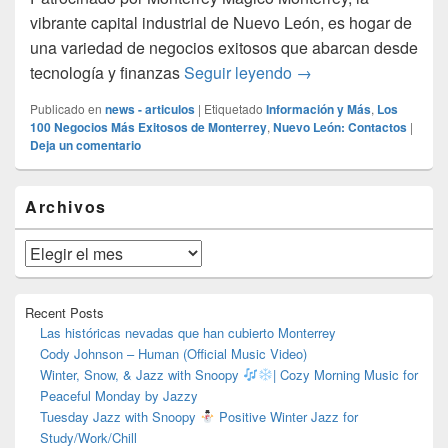
vibrante capital industrial de Nuevo León, es hogar de
una variedad de negocios exitosos que abarcan desde
Los 100 Negocios Más
tecnología y finanzas
Seguir leyendo
→
Publicado en
news - articulos
|
Etiquetado
Información y Más
,
Los
100 Negocios Más Exitosos de Monterrey
,
Nuevo León: Contactos
|
Deja un comentario
El
Archivos
área
de
widget
Archivos
barra
lateral
primaria
Recent Posts
Las históricas nevadas que han cubierto Monterrey
Cody Johnson – Human (Official Music Video)
Winter, Snow, & Jazz with Snoopy
| Cozy Morning Music for
Peaceful Monday by Jazzy
Tuesday Jazz with Snoopy
Positive Winter Jazz for
Study/Work/Chill