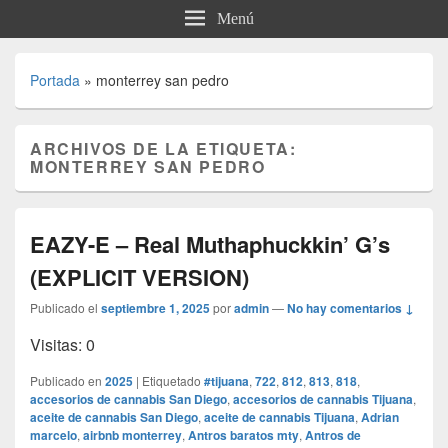
Menú
Portada
»
monterrey san pedro
ARCHIVOS DE LA ETIQUETA:
MONTERREY SAN PEDRO
EAZY-E – Real Muthaphuckkin’ G’s
(EXPLICIT VERSION)
Publicado el
septiembre 1, 2025
por
admin
—
No hay comentarios ↓
Visitas: 0
Publicado en
2025
|
Etiquetado
#tijuana
,
722
,
812
,
813
,
818
,
accesorios de cannabis San Diego
,
accesorios de cannabis Tijuana
,
aceite de cannabis San Diego
,
aceite de cannabis Tijuana
,
Adrian
marcelo
,
airbnb monterrey
,
Antros baratos mty
,
Antros de