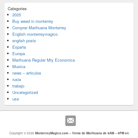
Categories
2025
Buy weed in monterrey
Comprar Marihuana Monterrey
English monterreymagico
english posts
España
Europa
Marihuana Regular Mty Economica
Musica
news – articulos
rusia
trabajo
Uncategorized
usa
Copyright © 2026
MonterreyMagico.com – Venta de Marihuana de 9AM – 9PM en