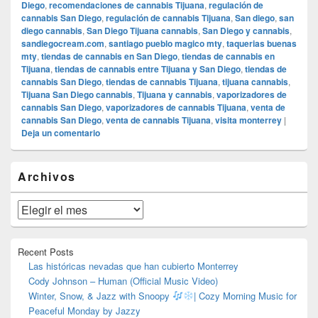
Diego
,
recomendaciones de cannabis Tijuana
,
regulación de
cannabis San Diego
,
regulación de cannabis Tijuana
,
San diego
,
san
diego cannabis
,
San Diego Tijuana cannabis
,
San Diego y cannabis
,
sandiegocream.com
,
santiago pueblo magico mty
,
taquerias buenas
mty
,
tiendas de cannabis en San Diego
,
tiendas de cannabis en
Tijuana
,
tiendas de cannabis entre Tijuana y San Diego
,
tiendas de
cannabis San Diego
,
tiendas de cannabis Tijuana
,
tijuana cannabis
,
Tijuana San Diego cannabis
,
Tijuana y cannabis
,
vaporizadores de
cannabis San Diego
,
vaporizadores de cannabis Tijuana
,
venta de
cannabis San Diego
,
venta de cannabis Tijuana
,
visita monterrey
|
Deja un comentario
El
Archivos
área
de
widget
Archivos
barra
lateral
primaria
Recent Posts
Las históricas nevadas que han cubierto Monterrey
Cody Johnson – Human (Official Music Video)
Winter, Snow, & Jazz with Snoopy
| Cozy Morning Music for
Peaceful Monday by Jazzy