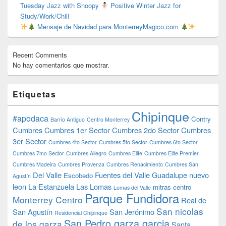
Tuesday Jazz with Snoopy
Positive Winter Jazz for
Study/Work/Chill
Mensaje de Navidad para MonterreyMagico.com
Recent Comments
No hay comentarios que mostrar.
Etiquetas
Chipinque
#apodaca
Contry
Barrio Antiguo
Centro Monterrey
Cumbres
Cumbres 1er Sector
Cumbres 2do Sector
Cumbres
3er Sector
Cumbres 4to Sector
Cumbres 5to Sector
Cumbres 6to Sector
Cumbres 7mo Sector
Cumbres Allegro
Cumbres Elite
Cumbres Elite Premier
Cumbres Madeira
Cumbres Provenza
Cumbres Renacimiento
Cumbres San
Del Valle
Fuentes del Valle
Guadalupe nuevo
Escobedo
Agustín
leon
La Estanzuela
Las Lomas
mitras centro
Lomas del Valle
Parque Fundidora
Monterrey Centro
Real de
San nicolas
San Agustín
San Jerónimo
Residencial Chipinque
San Pedro garza garcia
de los garza
Santa