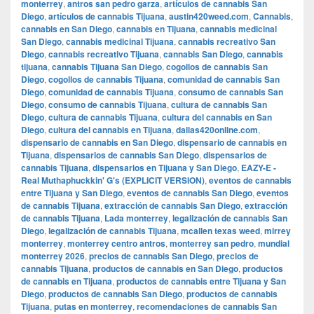
monterrey
,
antros san pedro garza
,
artículos de cannabis San
Diego
,
artículos de cannabis Tijuana
,
austin420weed.com
,
Cannabis
,
cannabis en San Diego
,
cannabis en Tijuana
,
cannabis medicinal
San Diego
,
cannabis medicinal Tijuana
,
cannabis recreativo San
Diego
,
cannabis recreativo Tijuana
,
cannabis San Diego
,
cannabis
tijuana
,
cannabis Tijuana San Diego
,
cogollos de cannabis San
Diego
,
cogollos de cannabis Tijuana
,
comunidad de cannabis San
Diego
,
comunidad de cannabis Tijuana
,
consumo de cannabis San
Diego
,
consumo de cannabis Tijuana
,
cultura de cannabis San
Diego
,
cultura de cannabis Tijuana
,
cultura del cannabis en San
Diego
,
cultura del cannabis en Tijuana
,
dallas420online.com
,
dispensario de cannabis en San Diego
,
dispensario de cannabis en
Tijuana
,
dispensarios de cannabis San Diego
,
dispensarios de
cannabis Tijuana
,
dispensarios en Tijuana y San Diego
,
EAZY-E -
Real Muthaphuckkin' G's (EXPLICIT VERSION)
,
eventos de cannabis
entre Tijuana y San Diego
,
eventos de cannabis San Diego
,
eventos
de cannabis Tijuana
,
extracción de cannabis San Diego
,
extracción
de cannabis Tijuana
,
Lada monterrey
,
legalización de cannabis San
Diego
,
legalización de cannabis Tijuana
,
mcallen texas weed
,
mirrey
monterrey
,
monterrey centro antros
,
monterrey san pedro
,
mundial
monterrey 2026
,
precios de cannabis San Diego
,
precios de
cannabis Tijuana
,
productos de cannabis en San Diego
,
productos
de cannabis en Tijuana
,
productos de cannabis entre Tijuana y San
Diego
,
productos de cannabis San Diego
,
productos de cannabis
Tijuana
,
putas en monterrey
,
recomendaciones de cannabis San