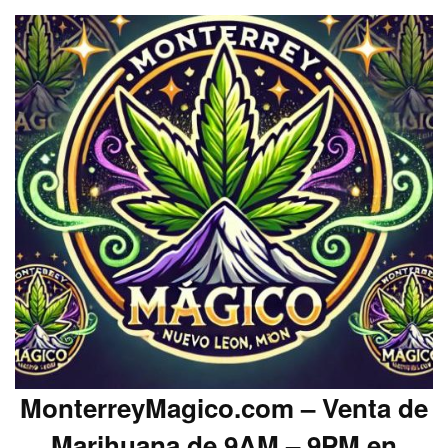
MonterreyMagico.com – Venta de
Marihuana de 9AM – 9PM en