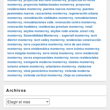
monterrey
,
proyectos habitacionales monterrey
,
proyectos
residenciales monterrey
,
puentes nuevos monterrey
,
puentes
peatonales nuevos
,
rascacielos monterrey
,
regeneración urbana
monterrey
,
remodelación vialidades monterrey
,
remodelaciones
monterrey
,
remodelaciones valle
,
renovación centro monterrey
,
renovación fundidora
,
residencias premium monterrey
,
retail
monterrey
,
skyline monterrey
,
skyline valle oriente
,
smart city
monterrey
,
Sostenibilidad Monterrey -
,
supertall monterrey
,
tech
district monterrey
,
tech valley monterrey
,
tendencias construcción
monterrey
,
torre corporativa monterrey
,
torre de uso mixto
monterrey
,
torre emblemática monterrey
,
torre icónica monterrey
,
torre insignia monterrey
,
torre mixta monterrey
,
torre residencial
monterrey
,
torres empresariales monterrey
,
torres residenciales
monterrey
,
transporte moderno monterrey
,
túneles monterrey
,
turismo urbano monterrey
,
urbanismo monterrey
,
viaductos
monterrey
,
vista panorámica monterrey
,
vivienda moderna
monterrey
,
vivienda vertical monterrey
|
Deja un comentario
El
Archivos
área
de
widget
Archivos
barra
lateral