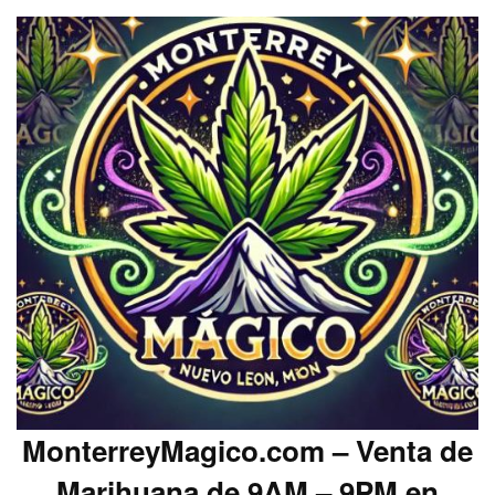
MonterreyMagico.com – Venta de
Marihuana de 9AM – 9PM en