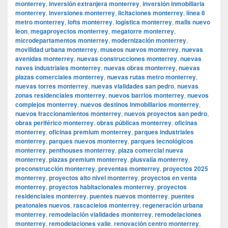
monterrey
,
inversión extranjera monterrey
,
inversión inmobiliaria
monterrey
,
inversiones monterrey
,
licitaciones monterrey
,
línea 6
metro monterrey
,
lofts monterrey
,
logística monterrey
,
malls nuevo
leon
,
megaproyectos monterrey
,
megatorre monterrey
,
microdepartamentos monterrey
,
modernización monterrey
,
movilidad urbana monterrey
,
museos nuevos monterrey
,
nuevas
avenidas monterrey
,
nuevas construcciones monterrey
,
nuevas
naves industriales monterrey
,
nuevas obras monterrey
,
nuevas
plazas comerciales monterrey
,
nuevas rutas metro monterrey
,
nuevas torres monterrey
,
nuevas vialidades san pedro
,
nuevas
zonas residenciales monterrey
,
nuevos barrios monterrey
,
nuevos
complejos monterrey
,
nuevos destinos inmobiliarios monterrey
,
nuevos fraccionamientos monterrey
,
nuevos proyectos san pedro
,
obras periférico monterrey
,
obras públicas monterrey
,
oficinas
monterrey
,
oficinas premium monterrey
,
parques industriales
monterrey
,
parques nuevos monterrey
,
parques tecnológicos
monterrey
,
penthouses monterrey
,
plaza comercial nueva
monterrey
,
plazas premium monterrey
,
plusvalía monterrey
,
preconstrucción monterrey
,
preventas monterrey
,
proyectos 2025
monterrey
,
proyectos alto nivel monterrey
,
proyectos en venta
monterrey
,
proyectos habitacionales monterrey
,
proyectos
residenciales monterrey
,
puentes nuevos monterrey
,
puentes
peatonales nuevos
,
rascacielos monterrey
,
regeneración urbana
monterrey
,
remodelación vialidades monterrey
,
remodelaciones
monterrey
,
remodelaciones valle
,
renovación centro monterrey
,