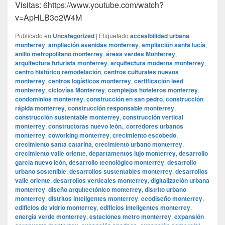
Visitas: 6https://www.youtube.com/watch?
v=ApHLB3o2W4M
Publicado en
Uncategorized
|
Etiquetado
accesibilidad urbana
monterrey
,
ampliación avenidas monterrey
,
ampliación santa lucía
,
anillo metropolitano monterrey
,
áreas verdes Monterrey
,
arquitectura futurista monterrey
,
arquitectura moderna monterrey
,
centro histórico remodelación
,
centros culturales nuevos
monterrey
,
centros logísticos monterrey
,
certificación leed
monterrey
,
ciclovías Monterrey
,
complejos hoteleros monterrey
,
condominios monterrey
,
construcción en san pedro
,
construcción
rápida monterrey
,
construcción responsable monterrey
,
construcción sustentable monterrey
,
construcción vertical
monterrey
,
constructoras nuevo león.
,
corredores urbanos
monterrey
,
coworking monterrey
,
crecimiento escobedo
,
crecimiento santa catarina
,
crecimiento urbano monterrey
,
crecimiento valle oriente
,
departamentos lujo monterrey
,
desarrollo
garcía nuevo león
,
desarrollo tecnológico monterrey
,
desarrollo
urbano sostenible
,
desarrollos sustentables monterrey
,
desarrollos
valle oriente
,
desarrollos verticales monterrey
,
digitalización urbana
monterrey
,
diseño arquitectónico monterrey
,
distrito urbano
monterrey
,
distritos inteligentes monterrey
,
ecodiseño monterrey
,
edificios de vidrio monterrey
,
edificios inteligentes monterrey
,
energía verde monterrey
,
estaciones metro monterrey
,
expansión