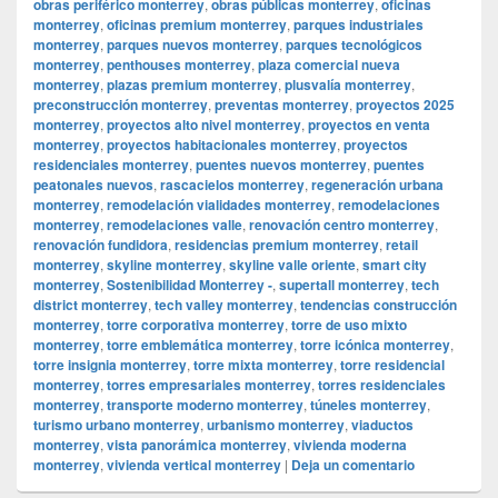
obras periférico monterrey
,
obras públicas monterrey
,
oficinas
monterrey
,
oficinas premium monterrey
,
parques industriales
monterrey
,
parques nuevos monterrey
,
parques tecnológicos
monterrey
,
penthouses monterrey
,
plaza comercial nueva
monterrey
,
plazas premium monterrey
,
plusvalía monterrey
,
preconstrucción monterrey
,
preventas monterrey
,
proyectos 2025
monterrey
,
proyectos alto nivel monterrey
,
proyectos en venta
monterrey
,
proyectos habitacionales monterrey
,
proyectos
residenciales monterrey
,
puentes nuevos monterrey
,
puentes
peatonales nuevos
,
rascacielos monterrey
,
regeneración urbana
monterrey
,
remodelación vialidades monterrey
,
remodelaciones
monterrey
,
remodelaciones valle
,
renovación centro monterrey
,
renovación fundidora
,
residencias premium monterrey
,
retail
monterrey
,
skyline monterrey
,
skyline valle oriente
,
smart city
monterrey
,
Sostenibilidad Monterrey -
,
supertall monterrey
,
tech
district monterrey
,
tech valley monterrey
,
tendencias construcción
monterrey
,
torre corporativa monterrey
,
torre de uso mixto
monterrey
,
torre emblemática monterrey
,
torre icónica monterrey
,
torre insignia monterrey
,
torre mixta monterrey
,
torre residencial
monterrey
,
torres empresariales monterrey
,
torres residenciales
monterrey
,
transporte moderno monterrey
,
túneles monterrey
,
turismo urbano monterrey
,
urbanismo monterrey
,
viaductos
monterrey
,
vista panorámica monterrey
,
vivienda moderna
monterrey
,
vivienda vertical monterrey
|
Deja un comentario