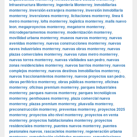
Infraestructura Monterrey
,
ingeniería Monterrey
,
inmobiliarias
monterrey
,
inversión extranjera monterrey
,
inversión inmobiliaria
monterrey
,
inversiones monterrey
,
licitaciones monterrey
,
línea 6
metro monterrey
,
lofts monterrey
,
logística monterrey
,
malls nuevo
leon
,
megaproyectos monterrey
,
megatorre monterrey
,
microdepartamentos monterrey
,
modernización monterrey
,
movilidad urbana monterrey
,
museos nuevos monterrey
,
nuevas
avenidas monterrey
,
nuevas construcciones monterrey
,
nuevas
naves industriales monterrey
,
nuevas obras monterrey
,
nuevas
plazas comerciales monterrey
,
nuevas rutas metro monterrey
,
nuevas torres monterrey
,
nuevas vialidades san pedro
,
nuevas
zonas residenciales monterrey
,
nuevos barrios monterrey
,
nuevos
complejos monterrey
,
nuevos destinos inmobiliarios monterrey
,
nuevos fraccionamientos monterrey
,
nuevos proyectos san pedro
,
obras periférico monterrey
,
obras públicas monterrey
,
oficinas
monterrey
,
oficinas premium monterrey
,
parques industriales
monterrey
,
parques nuevos monterrey
,
parques tecnológicos
monterrey
,
penthouses monterrey
,
plaza comercial nueva
monterrey
,
plazas premium monterrey
,
plusvalía monterrey
,
preconstrucción monterrey
,
preventas monterrey
,
proyectos 2025
monterrey
,
proyectos alto nivel monterrey
,
proyectos en venta
monterrey
,
proyectos habitacionales monterrey
,
proyectos
residenciales monterrey
,
puentes nuevos monterrey
,
puentes
peatonales nuevos
,
rascacielos monterrey
,
regeneración urbana
monterrey
,
remodelación vialidades monterrey
,
remodelaciones