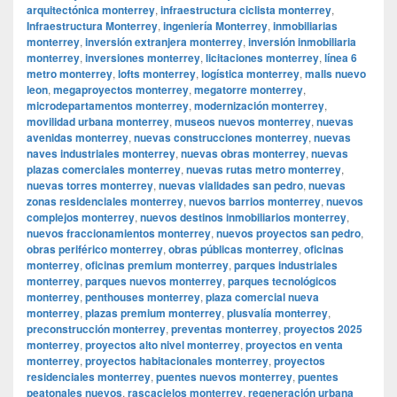
arquitectónica monterrey
,
infraestructura ciclista monterrey
,
Infraestructura Monterrey
,
ingeniería Monterrey
,
inmobiliarias
monterrey
,
inversión extranjera monterrey
,
inversión inmobiliaria
monterrey
,
inversiones monterrey
,
licitaciones monterrey
,
línea 6
metro monterrey
,
lofts monterrey
,
logística monterrey
,
malls nuevo
leon
,
megaproyectos monterrey
,
megatorre monterrey
,
microdepartamentos monterrey
,
modernización monterrey
,
movilidad urbana monterrey
,
museos nuevos monterrey
,
nuevas
avenidas monterrey
,
nuevas construcciones monterrey
,
nuevas
naves industriales monterrey
,
nuevas obras monterrey
,
nuevas
plazas comerciales monterrey
,
nuevas rutas metro monterrey
,
nuevas torres monterrey
,
nuevas vialidades san pedro
,
nuevas
zonas residenciales monterrey
,
nuevos barrios monterrey
,
nuevos
complejos monterrey
,
nuevos destinos inmobiliarios monterrey
,
nuevos fraccionamientos monterrey
,
nuevos proyectos san pedro
,
obras periférico monterrey
,
obras públicas monterrey
,
oficinas
monterrey
,
oficinas premium monterrey
,
parques industriales
monterrey
,
parques nuevos monterrey
,
parques tecnológicos
monterrey
,
penthouses monterrey
,
plaza comercial nueva
monterrey
,
plazas premium monterrey
,
plusvalía monterrey
,
preconstrucción monterrey
,
preventas monterrey
,
proyectos 2025
monterrey
,
proyectos alto nivel monterrey
,
proyectos en venta
monterrey
,
proyectos habitacionales monterrey
,
proyectos
residenciales monterrey
,
puentes nuevos monterrey
,
puentes
peatonales nuevos
,
rascacielos monterrey
,
regeneración urbana