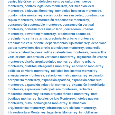
centro histórico remodelación
,
centros culturales nuevos
monterrey
,
centros logísticos monterrey
,
certificación leed
monterrey
,
ciclovías Monterrey
,
complejos hoteleros monterrey
,
condominios monterrey
,
construcción en san pedro
,
construcción
rápida monterrey
,
construcción responsable monterrey
,
construcción sustentable monterrey
,
construcción vertical
monterrey
,
constructoras nuevo león.
,
corredores urbanos
monterrey
,
coworking monterrey
,
crecimiento escobedo
,
crecimiento santa catarina
,
crecimiento urbano monterrey
,
crecimiento valle oriente
,
departamentos lujo monterrey
,
desarrollo
garcía nuevo león
,
desarrollo tecnológico monterrey
,
desarrollo
urbano sostenible
,
desarrollos sustentables monterrey
,
desarrollos
valle oriente
,
desarrollos verticales monterrey
,
digitalización urbana
monterrey
,
diseño arquitectónico monterrey
,
distrito urbano
monterrey
,
distritos inteligentes monterrey
,
ecodiseño monterrey
,
edificios de vidrio monterrey
,
edificios inteligentes monterrey
,
energía verde monterrey
,
estaciones metro monterrey
,
expansión
aeropuerto monterrey
,
expansión apodaca
,
expansión comercial
monterrey
,
expansión industrial monterrey
,
expansión inmobiliaria
monterrey
,
expansión metropolitana monterrey
,
fachadas
modernas monterrey
,
firmas arquitectónicas monterrey
,
hotel
boutique monterrey
,
hoteles de lujo Monterrey
,
hoteles nuevos
monterrey
,
hubs tecnológicos monterrey
,
iluminación
arquitectónica monterrey
,
infraestructura ciclista monterrey
,
Infraestructura Monterrey
,
ingeniería Monterrey
,
inmobiliarias