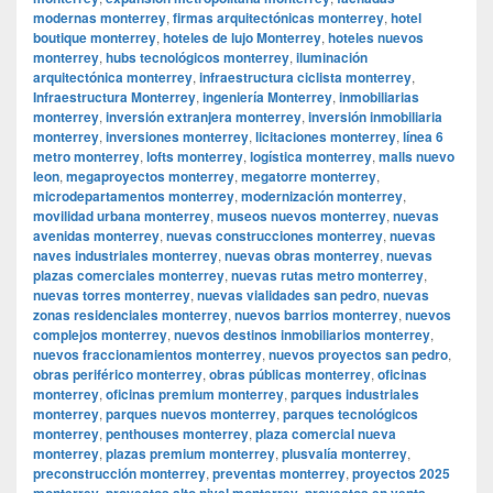
modernas monterrey
,
firmas arquitectónicas monterrey
,
hotel
boutique monterrey
,
hoteles de lujo Monterrey
,
hoteles nuevos
monterrey
,
hubs tecnológicos monterrey
,
iluminación
arquitectónica monterrey
,
infraestructura ciclista monterrey
,
Infraestructura Monterrey
,
ingeniería Monterrey
,
inmobiliarias
monterrey
,
inversión extranjera monterrey
,
inversión inmobiliaria
monterrey
,
inversiones monterrey
,
licitaciones monterrey
,
línea 6
metro monterrey
,
lofts monterrey
,
logística monterrey
,
malls nuevo
leon
,
megaproyectos monterrey
,
megatorre monterrey
,
microdepartamentos monterrey
,
modernización monterrey
,
movilidad urbana monterrey
,
museos nuevos monterrey
,
nuevas
avenidas monterrey
,
nuevas construcciones monterrey
,
nuevas
naves industriales monterrey
,
nuevas obras monterrey
,
nuevas
plazas comerciales monterrey
,
nuevas rutas metro monterrey
,
nuevas torres monterrey
,
nuevas vialidades san pedro
,
nuevas
zonas residenciales monterrey
,
nuevos barrios monterrey
,
nuevos
complejos monterrey
,
nuevos destinos inmobiliarios monterrey
,
nuevos fraccionamientos monterrey
,
nuevos proyectos san pedro
,
obras periférico monterrey
,
obras públicas monterrey
,
oficinas
monterrey
,
oficinas premium monterrey
,
parques industriales
monterrey
,
parques nuevos monterrey
,
parques tecnológicos
monterrey
,
penthouses monterrey
,
plaza comercial nueva
monterrey
,
plazas premium monterrey
,
plusvalía monterrey
,
preconstrucción monterrey
,
preventas monterrey
,
proyectos 2025
monterrey
,
proyectos alto nivel monterrey
,
proyectos en venta