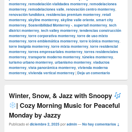
monterrey
,
remodelación vialidades monterrey
,
remodelaciones
monterrey
,
remodelaciones valle
,
renovación centro monterrey
,
renovación fundidora
,
residencias premium monterrey
,
retail
monterrey
,
skyline monterrey
,
skyline valle oriente
,
smart city
monterrey
,
Sostenibilidad Monterrey -
,
supertall monterrey
,
tech
district monterrey
,
tech valley monterrey
,
tendencias construcción
monterrey
,
torre corporativa monterrey
,
torre de uso mixto
monterrey
,
torre emblemática monterrey
,
torre icónica monterrey
,
torre insignia monterrey
,
torre mixta monterrey
,
torre residencial
monterrey
,
torres empresariales monterrey
,
torres residenciales
monterrey
,
transporte moderno monterrey
,
túneles monterrey
,
turismo urbano monterrey
,
urbanismo monterrey
,
viaductos
monterrey
,
vista panorámica monterrey
,
vivienda moderna
monterrey
,
vivienda vertical monterrey
|
Deja un comentario
Winter, Snow, & Jazz with Snoopy
| Cozy Morning Music for Peaceful
Monday by Jazzy
Publicado el
diciembre 2, 2025
por
admin
—
No hay comentarios ↓