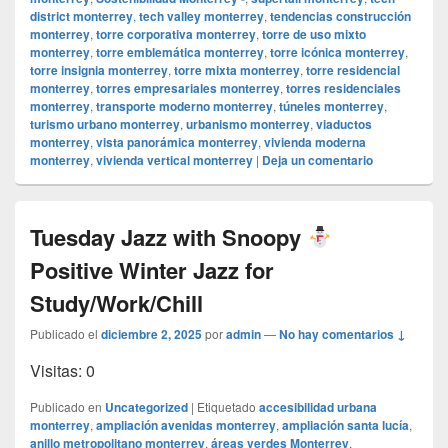
district monterrey
,
tech valley monterrey
,
tendencias construcción
monterrey
,
torre corporativa monterrey
,
torre de uso mixto
monterrey
,
torre emblemática monterrey
,
torre icónica monterrey
,
torre insignia monterrey
,
torre mixta monterrey
,
torre residencial
monterrey
,
torres empresariales monterrey
,
torres residenciales
monterrey
,
transporte moderno monterrey
,
túneles monterrey
,
turismo urbano monterrey
,
urbanismo monterrey
,
viaductos
monterrey
,
vista panorámica monterrey
,
vivienda moderna
monterrey
,
vivienda vertical monterrey
|
Deja un comentario
Tuesday Jazz with Snoopy
Positive Winter Jazz for
Study/Work/Chill
Publicado el
diciembre 2, 2025
por
admin
—
No hay comentarios ↓
Visitas: 0
Publicado en
Uncategorized
|
Etiquetado
accesibilidad urbana
monterrey
,
ampliación avenidas monterrey
,
ampliación santa lucía
,
anillo metropolitano monterrey
,
áreas verdes Monterrey
,