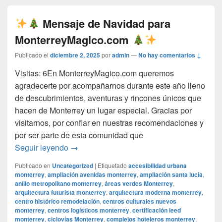
Mensaje de Navidad para
MonterreyMagico.com
Publicado el
diciembre 2, 2025
por
admin
—
No hay comentarios ↓
Visitas: 6En MonterreyMagico.com queremos
agradecerte por acompañarnos durante este año lleno
de descubrimientos, aventuras y rincones únicos que
hacen de Monterrey un lugar especial. Gracias por
visitarnos, por confiar en nuestras recomendaciones y
por ser parte de esta comunidad que
Mensaje de Navidad para Monterrey
Seguir leyendo
→
Publicado en
Uncategorized
|
Etiquetado
accesibilidad urbana
monterrey
,
ampliación avenidas monterrey
,
ampliación santa lucía
,
anillo metropolitano monterrey
,
áreas verdes Monterrey
,
arquitectura futurista monterrey
,
arquitectura moderna monterrey
,
centro histórico remodelación
,
centros culturales nuevos
monterrey
,
centros logísticos monterrey
,
certificación leed
monterrey
,
ciclovías Monterrey
,
complejos hoteleros monterrey
,