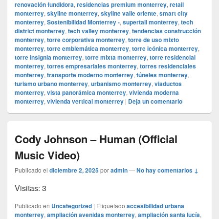
renovación fundidora
,
residencias premium monterrey
,
retail
monterrey
,
skyline monterrey
,
skyline valle oriente
,
smart city
monterrey
,
Sostenibilidad Monterrey -
,
supertall monterrey
,
tech
district monterrey
,
tech valley monterrey
,
tendencias construcción
monterrey
,
torre corporativa monterrey
,
torre de uso mixto
monterrey
,
torre emblemática monterrey
,
torre icónica monterrey
,
torre insignia monterrey
,
torre mixta monterrey
,
torre residencial
monterrey
,
torres empresariales monterrey
,
torres residenciales
monterrey
,
transporte moderno monterrey
,
túneles monterrey
,
turismo urbano monterrey
,
urbanismo monterrey
,
viaductos
monterrey
,
vista panorámica monterrey
,
vivienda moderna
monterrey
,
vivienda vertical monterrey
|
Deja un comentario
Cody Johnson – Human (Official
Music Video)
Publicado el
diciembre 2, 2025
por
admin
—
No hay comentarios ↓
Visitas: 3
Publicado en
Uncategorized
|
Etiquetado
accesibilidad urbana
monterrey
,
ampliación avenidas monterrey
,
ampliación santa lucía
,