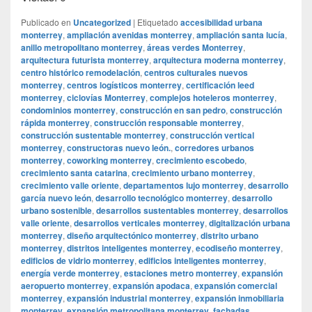
Publicado en
Uncategorized
|
Etiquetado
accesibilidad urbana
monterrey
,
ampliación avenidas monterrey
,
ampliación santa lucía
,
anillo metropolitano monterrey
,
áreas verdes Monterrey
,
arquitectura futurista monterrey
,
arquitectura moderna monterrey
,
centro histórico remodelación
,
centros culturales nuevos
monterrey
,
centros logísticos monterrey
,
certificación leed
monterrey
,
ciclovías Monterrey
,
complejos hoteleros monterrey
,
condominios monterrey
,
construcción en san pedro
,
construcción
rápida monterrey
,
construcción responsable monterrey
,
construcción sustentable monterrey
,
construcción vertical
monterrey
,
constructoras nuevo león.
,
corredores urbanos
monterrey
,
coworking monterrey
,
crecimiento escobedo
,
crecimiento santa catarina
,
crecimiento urbano monterrey
,
crecimiento valle oriente
,
departamentos lujo monterrey
,
desarrollo
garcía nuevo león
,
desarrollo tecnológico monterrey
,
desarrollo
urbano sostenible
,
desarrollos sustentables monterrey
,
desarrollos
valle oriente
,
desarrollos verticales monterrey
,
digitalización urbana
monterrey
,
diseño arquitectónico monterrey
,
distrito urbano
monterrey
,
distritos inteligentes monterrey
,
ecodiseño monterrey
,
edificios de vidrio monterrey
,
edificios inteligentes monterrey
,
energía verde monterrey
,
estaciones metro monterrey
,
expansión
aeropuerto monterrey
,
expansión apodaca
,
expansión comercial
monterrey
,
expansión industrial monterrey
,
expansión inmobiliaria
monterrey
,
expansión metropolitana monterrey
,
fachadas