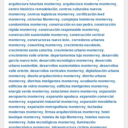
arquitectura futurista monterrey
,
arquitectura moderna monterrey
,
centro histórico remodelación
,
centros culturales nuevos
monterrey
,
centros logísticos monterrey
,
certificación leed
monterrey
,
ciclovías Monterrey
,
complejos hoteleros monterrey
,
condominios monterrey
,
construcción en san pedro
,
construcción
rápida monterrey
,
construcción responsable monterrey
,
construcción sustentable monterrey
,
construcción vertical
monterrey
,
constructoras nuevo león.
,
corredores urbanos
monterrey
,
coworking monterrey
,
crecimiento escobedo
,
crecimiento santa catarina
,
crecimiento urbano monterrey
,
crecimiento valle oriente
,
departamentos lujo monterrey
,
desarrollo
garcía nuevo león
,
desarrollo tecnológico monterrey
,
desarrollo
urbano sostenible
,
desarrollos sustentables monterrey
,
desarrollos
valle oriente
,
desarrollos verticales monterrey
,
digitalización urbana
monterrey
,
diseño arquitectónico monterrey
,
distrito urbano
monterrey
,
distritos inteligentes monterrey
,
ecodiseño monterrey
,
edificios de vidrio monterrey
,
edificios inteligentes monterrey
,
energía verde monterrey
,
estaciones metro monterrey
,
expansión
aeropuerto monterrey
,
expansión apodaca
,
expansión comercial
monterrey
,
expansión industrial monterrey
,
expansión inmobiliaria
monterrey
,
expansión metropolitana monterrey
,
fachadas
modernas monterrey
,
firmas arquitectónicas monterrey
,
hotel
boutique monterrey
,
hoteles de lujo Monterrey
,
hoteles nuevos
monterrey
,
hubs tecnológicos monterrey
,
iluminación
arquitectónica monterrey
,
infraestructura ciclista monterrey
,