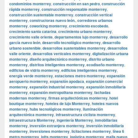
condominios monterrey
,
construcción en san pedro
,
construcción
rápida monterrey
,
construcción responsable monterrey
,
construcción sustentable monterrey
,
construcción vertical
monterrey
,
constructoras nuevo león.
,
corredores urbanos
monterrey
,
coworking monterrey
,
crecimiento escobedo
,
crecimiento santa catarina
,
crecimiento urbano monterrey
,
crecimiento valle oriente
,
departamentos lujo monterrey
,
desarrollo
garcía nuevo león
,
desarrollo tecnológico monterrey
,
desarrollo
urbano sostenible
,
desarrollos sustentables monterrey
,
desarrollos
valle oriente
,
desarrollos verticales monterrey
,
digitalización urbana
monterrey
,
diseño arquitectónico monterrey
,
distrito urbano
monterrey
,
distritos inteligentes monterrey
,
ecodiseño monterrey
,
edificios de vidrio monterrey
,
edificios inteligentes monterrey
,
energía verde monterrey
,
estaciones metro monterrey
,
expansión
aeropuerto monterrey
,
expansión apodaca
,
expansión comercial
monterrey
,
expansión industrial monterrey
,
expansión inmobiliaria
monterrey
,
expansión metropolitana monterrey
,
fachadas
modernas monterrey
,
firmas arquitectónicas monterrey
,
hotel
boutique monterrey
,
hoteles de lujo Monterrey
,
hoteles nuevos
monterrey
,
hubs tecnológicos monterrey
,
iluminación
arquitectónica monterrey
,
infraestructura ciclista monterrey
,
Infraestructura Monterrey
,
ingeniería Monterrey
,
inmobiliarias
monterrey
,
inversión extranjera monterrey
,
inversión inmobiliaria
monterrey
,
inversiones monterrey
,
licitaciones monterrey
,
línea 6
metro monterrey
,
lofts monterrey
,
logística monterrey
,
malls nuevo