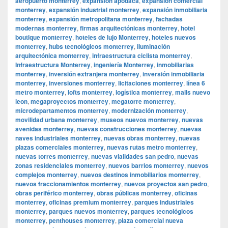
aeropuerto monterrey
,
expansión apodaca
,
expansión comercial
monterrey
,
expansión industrial monterrey
,
expansión inmobiliaria
monterrey
,
expansión metropolitana monterrey
,
fachadas
modernas monterrey
,
firmas arquitectónicas monterrey
,
hotel
boutique monterrey
,
hoteles de lujo Monterrey
,
hoteles nuevos
monterrey
,
hubs tecnológicos monterrey
,
iluminación
arquitectónica monterrey
,
infraestructura ciclista monterrey
,
Infraestructura Monterrey
,
ingeniería Monterrey
,
inmobiliarias
monterrey
,
inversión extranjera monterrey
,
inversión inmobiliaria
monterrey
,
inversiones monterrey
,
licitaciones monterrey
,
línea 6
metro monterrey
,
lofts monterrey
,
logística monterrey
,
malls nuevo
leon
,
megaproyectos monterrey
,
megatorre monterrey
,
microdepartamentos monterrey
,
modernización monterrey
,
movilidad urbana monterrey
,
museos nuevos monterrey
,
nuevas
avenidas monterrey
,
nuevas construcciones monterrey
,
nuevas
naves industriales monterrey
,
nuevas obras monterrey
,
nuevas
plazas comerciales monterrey
,
nuevas rutas metro monterrey
,
nuevas torres monterrey
,
nuevas vialidades san pedro
,
nuevas
zonas residenciales monterrey
,
nuevos barrios monterrey
,
nuevos
complejos monterrey
,
nuevos destinos inmobiliarios monterrey
,
nuevos fraccionamientos monterrey
,
nuevos proyectos san pedro
,
obras periférico monterrey
,
obras públicas monterrey
,
oficinas
monterrey
,
oficinas premium monterrey
,
parques industriales
monterrey
,
parques nuevos monterrey
,
parques tecnológicos
monterrey
,
penthouses monterrey
,
plaza comercial nueva