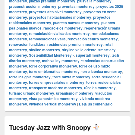
monterrey
,
plazas premium monterrey
,
plusvalía monterrey
,
preconstrucción monterrey
,
preventas monterrey
,
proyectos 2025
monterrey
,
proyectos alto nivel monterrey
,
proyectos en venta
monterrey
,
proyectos habitacionales monterrey
,
proyectos
residenciales monterrey
,
puentes nuevos monterrey
,
puentes
peatonales nuevos
,
rascacielos monterrey
,
regeneración urbana
monterrey
,
remodelación vialidades monterrey
,
remodelaciones
monterrey
,
remodelaciones valle
,
renovación centro monterrey
,
renovación fundidora
,
residencias premium monterrey
,
retail
monterrey
,
skyline monterrey
,
skyline valle oriente
,
smart city
monterrey
,
Sostenibilidad Monterrey -
,
supertall monterrey
,
tech
district monterrey
,
tech valley monterrey
,
tendencias construcción
monterrey
,
torre corporativa monterrey
,
torre de uso mixto
monterrey
,
torre emblemática monterrey
,
torre icónica monterrey
,
torre insignia monterrey
,
torre mixta monterrey
,
torre residencial
monterrey
,
torres empresariales monterrey
,
torres residenciales
monterrey
,
transporte moderno monterrey
,
túneles monterrey
,
turismo urbano monterrey
,
urbanismo monterrey
,
viaductos
monterrey
,
vista panorámica monterrey
,
vivienda moderna
monterrey
,
vivienda vertical monterrey
|
Deja un comentario
Tuesday Jazz with Snoopy