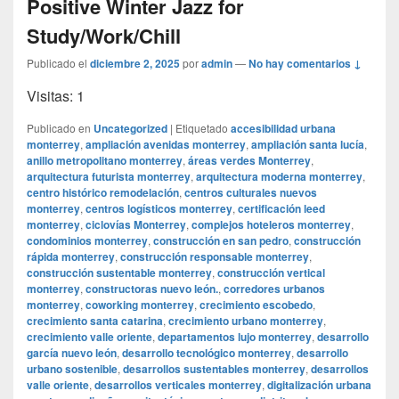
Positive Winter Jazz for
Study/Work/Chill
Publicado el
diciembre 2, 2025
por
admin
—
No hay comentarios ↓
Visitas: 1
Publicado en
Uncategorized
|
Etiquetado
accesibilidad urbana
monterrey
,
ampliación avenidas monterrey
,
ampliación santa lucía
,
anillo metropolitano monterrey
,
áreas verdes Monterrey
,
arquitectura futurista monterrey
,
arquitectura moderna monterrey
,
centro histórico remodelación
,
centros culturales nuevos
monterrey
,
centros logísticos monterrey
,
certificación leed
monterrey
,
ciclovías Monterrey
,
complejos hoteleros monterrey
,
condominios monterrey
,
construcción en san pedro
,
construcción
rápida monterrey
,
construcción responsable monterrey
,
construcción sustentable monterrey
,
construcción vertical
monterrey
,
constructoras nuevo león.
,
corredores urbanos
monterrey
,
coworking monterrey
,
crecimiento escobedo
,
crecimiento santa catarina
,
crecimiento urbano monterrey
,
crecimiento valle oriente
,
departamentos lujo monterrey
,
desarrollo
garcía nuevo león
,
desarrollo tecnológico monterrey
,
desarrollo
urbano sostenible
,
desarrollos sustentables monterrey
,
desarrollos
valle oriente
,
desarrollos verticales monterrey
,
digitalización urbana