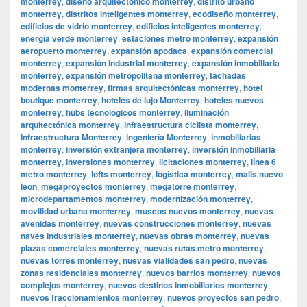
monterrey
,
diseño arquitectónico monterrey
,
distrito urbano
monterrey
,
distritos inteligentes monterrey
,
ecodiseño monterrey
,
edificios de vidrio monterrey
,
edificios inteligentes monterrey
,
energía verde monterrey
,
estaciones metro monterrey
,
expansión
aeropuerto monterrey
,
expansión apodaca
,
expansión comercial
monterrey
,
expansión industrial monterrey
,
expansión inmobiliaria
monterrey
,
expansión metropolitana monterrey
,
fachadas
modernas monterrey
,
firmas arquitectónicas monterrey
,
hotel
boutique monterrey
,
hoteles de lujo Monterrey
,
hoteles nuevos
monterrey
,
hubs tecnológicos monterrey
,
iluminación
arquitectónica monterrey
,
infraestructura ciclista monterrey
,
Infraestructura Monterrey
,
ingeniería Monterrey
,
inmobiliarias
monterrey
,
inversión extranjera monterrey
,
inversión inmobiliaria
monterrey
,
inversiones monterrey
,
licitaciones monterrey
,
línea 6
metro monterrey
,
lofts monterrey
,
logística monterrey
,
malls nuevo
leon
,
megaproyectos monterrey
,
megatorre monterrey
,
microdepartamentos monterrey
,
modernización monterrey
,
movilidad urbana monterrey
,
museos nuevos monterrey
,
nuevas
avenidas monterrey
,
nuevas construcciones monterrey
,
nuevas
naves industriales monterrey
,
nuevas obras monterrey
,
nuevas
plazas comerciales monterrey
,
nuevas rutas metro monterrey
,
nuevas torres monterrey
,
nuevas vialidades san pedro
,
nuevas
zonas residenciales monterrey
,
nuevos barrios monterrey
,
nuevos
complejos monterrey
,
nuevos destinos inmobiliarios monterrey
,
nuevos fraccionamientos monterrey
,
nuevos proyectos san pedro
,