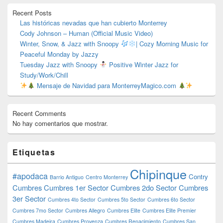
primaria
Recent Posts
Las históricas nevadas que han cubierto Monterrey
Cody Johnson – Human (Official Music Video)
Winter, Snow, & Jazz with Snoopy
| Cozy Morning Music for
Peaceful Monday by Jazzy
Tuesday Jazz with Snoopy
Positive Winter Jazz for
Study/Work/Chill
Mensaje de Navidad para MonterreyMagico.com
Recent Comments
No hay comentarios que mostrar.
Etiquetas
Chipinque
#apodaca
Contry
Barrio Antiguo
Centro Monterrey
Cumbres
Cumbres 1er Sector
Cumbres 2do Sector
Cumbres
3er Sector
Cumbres 4to Sector
Cumbres 5to Sector
Cumbres 6to Sector
Cumbres 7mo Sector
Cumbres Allegro
Cumbres Elite
Cumbres Elite Premier
Cumbres Madeira
Cumbres Provenza
Cumbres Renacimiento
Cumbres San