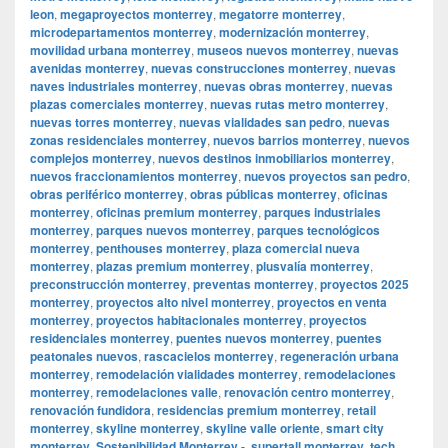
leon
,
megaproyectos monterrey
,
megatorre monterrey
,
microdepartamentos monterrey
,
modernización monterrey
,
movilidad urbana monterrey
,
museos nuevos monterrey
,
nuevas
avenidas monterrey
,
nuevas construcciones monterrey
,
nuevas
naves industriales monterrey
,
nuevas obras monterrey
,
nuevas
plazas comerciales monterrey
,
nuevas rutas metro monterrey
,
nuevas torres monterrey
,
nuevas vialidades san pedro
,
nuevas
zonas residenciales monterrey
,
nuevos barrios monterrey
,
nuevos
complejos monterrey
,
nuevos destinos inmobiliarios monterrey
,
nuevos fraccionamientos monterrey
,
nuevos proyectos san pedro
,
obras periférico monterrey
,
obras públicas monterrey
,
oficinas
monterrey
,
oficinas premium monterrey
,
parques industriales
monterrey
,
parques nuevos monterrey
,
parques tecnológicos
monterrey
,
penthouses monterrey
,
plaza comercial nueva
monterrey
,
plazas premium monterrey
,
plusvalía monterrey
,
preconstrucción monterrey
,
preventas monterrey
,
proyectos 2025
monterrey
,
proyectos alto nivel monterrey
,
proyectos en venta
monterrey
,
proyectos habitacionales monterrey
,
proyectos
residenciales monterrey
,
puentes nuevos monterrey
,
puentes
peatonales nuevos
,
rascacielos monterrey
,
regeneración urbana
monterrey
,
remodelación vialidades monterrey
,
remodelaciones
monterrey
,
remodelaciones valle
,
renovación centro monterrey
,
renovación fundidora
,
residencias premium monterrey
,
retail
monterrey
,
skyline monterrey
,
skyline valle oriente
,
smart city
monterrey
,
Sostenibilidad Monterrey -
,
supertall monterrey
,
tech