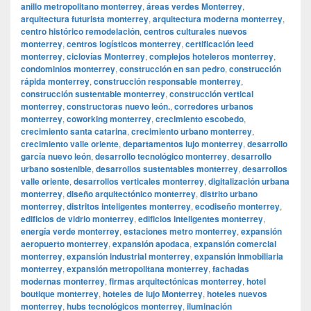
anillo metropolitano monterrey
,
áreas verdes Monterrey
,
arquitectura futurista monterrey
,
arquitectura moderna monterrey
,
centro histórico remodelación
,
centros culturales nuevos
monterrey
,
centros logísticos monterrey
,
certificación leed
monterrey
,
ciclovías Monterrey
,
complejos hoteleros monterrey
,
condominios monterrey
,
construcción en san pedro
,
construcción
rápida monterrey
,
construcción responsable monterrey
,
construcción sustentable monterrey
,
construcción vertical
monterrey
,
constructoras nuevo león.
,
corredores urbanos
monterrey
,
coworking monterrey
,
crecimiento escobedo
,
crecimiento santa catarina
,
crecimiento urbano monterrey
,
crecimiento valle oriente
,
departamentos lujo monterrey
,
desarrollo
garcía nuevo león
,
desarrollo tecnológico monterrey
,
desarrollo
urbano sostenible
,
desarrollos sustentables monterrey
,
desarrollos
valle oriente
,
desarrollos verticales monterrey
,
digitalización urbana
monterrey
,
diseño arquitectónico monterrey
,
distrito urbano
monterrey
,
distritos inteligentes monterrey
,
ecodiseño monterrey
,
edificios de vidrio monterrey
,
edificios inteligentes monterrey
,
energía verde monterrey
,
estaciones metro monterrey
,
expansión
aeropuerto monterrey
,
expansión apodaca
,
expansión comercial
monterrey
,
expansión industrial monterrey
,
expansión inmobiliaria
monterrey
,
expansión metropolitana monterrey
,
fachadas
modernas monterrey
,
firmas arquitectónicas monterrey
,
hotel
boutique monterrey
,
hoteles de lujo Monterrey
,
hoteles nuevos
monterrey
,
hubs tecnológicos monterrey
,
iluminación