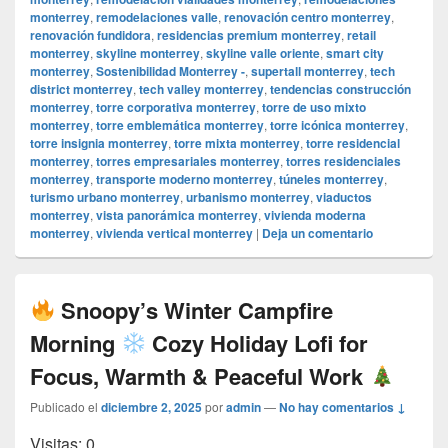
monterrey
,
remodelaciones valle
,
renovación centro monterrey
,
renovación fundidora
,
residencias premium monterrey
,
retail
monterrey
,
skyline monterrey
,
skyline valle oriente
,
smart city
monterrey
,
Sostenibilidad Monterrey -
,
supertall monterrey
,
tech
district monterrey
,
tech valley monterrey
,
tendencias construcción
monterrey
,
torre corporativa monterrey
,
torre de uso mixto
monterrey
,
torre emblemática monterrey
,
torre icónica monterrey
,
torre insignia monterrey
,
torre mixta monterrey
,
torre residencial
monterrey
,
torres empresariales monterrey
,
torres residenciales
monterrey
,
transporte moderno monterrey
,
túneles monterrey
,
turismo urbano monterrey
,
urbanismo monterrey
,
viaductos
monterrey
,
vista panorámica monterrey
,
vivienda moderna
monterrey
,
vivienda vertical monterrey
|
Deja un comentario
Snoopy’s Winter Campfire
Morning
Cozy Holiday Lofi for
Focus, Warmth & Peaceful Work
Publicado el
diciembre 2, 2025
por
admin
—
No hay comentarios ↓
Visitas: 0