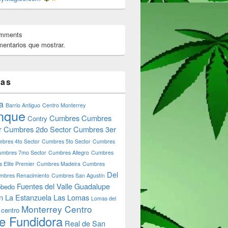
omments
entarios que mostrar.
tas
a
Barrio Antiguo
Centro Monterrey
nque
Cumbres
Cumbres
Contry
r
Cumbres 2do Sector
Cumbres 3er
bres 4to Sector
Cumbres 5to Sector
Cumbres
umbres 7mo Sector
Cumbres Allegro
Cumbres
 Elite Premier
Cumbres Madeira
Cumbres
Del
mbres Renacimiento
Cumbres San Agustín
Fuentes del Valle
Guadalupe
bedo
n
La Estanzuela
Las Lomas
Lomas del
Monterrey Centro
 centro
e Fundidora
Real de San