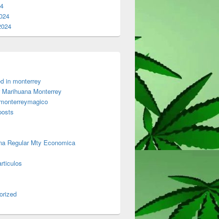
24
024
2024
d in monterrey
 Marihuana Monterrey
 monterreymagico
posts
na Regular Mty Economica
rticulos
orized