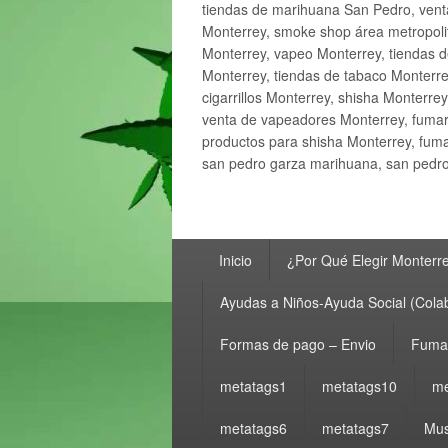
tiendas de marihuana San Pedro, ven
Monterrey, smoke shop área metropolit
Monterrey, vapeo Monterrey, tiendas d
Monterrey, tiendas de tabaco Monterre
cigarrillos Monterrey, shisha Monterre
venta de vapeadores Monterrey, fumar
productos para shisha Monterrey, fum
san pedro garza marihuana, san pedro 
Menú
Inicio
¿Por Qué Elegir Monterr
principal
Ayudas a Niños-Ayuda Social (Cola
Formas de pago – Envio
Fumar
metatags1
metatags10
me
metatags6
metatags7
Mus