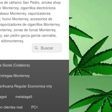
ctos de cáñamo San Pedro, smoke shop
onterrey, cigarrillos electrónicos
tabaco Monterrey, vaporizadores
y, humo Monterrey, accesorios de
vaporizadores de cigarrillos Monterrey,
nterrey, zonas de fumar Monterrey,
, san pedro garza garcia cannabis,
, 420monterrey,
Buscar
Buscar
por:
 Social (Colabora)
ntregas Monterrey
rihuana Regular Economica mty
ags4
metatags5
n clientes real
PC1