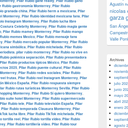
Monterrey
,
Pilar Rubio gane reality
,
Pilar Rubio ganó
Agustín
Re
ar Rubio gastronomía Monterrey
,
Pilar Rubio
nicolas 
bio granada china
,
Pilar Rubio herm a mexicana
,
Pilar
garza 
tel Monterrey
,
Pilar Rubio identidad mexicana fans
,
Pilar
bio Instagram Monterrey
,
Pilar Rubio lucha libre
San Ánge
a Costura Celebrity Monterrey
,
Pilar Rubio magia gente
o
,
Pilar Rubio mamey Monterrey
,
Pilar Rubio mango
Campestr
r Rubio memes Mexico
,
Pilar Rubio mensaje fans
Valle Pon
ey
,
Pilar Rubio mercado popular Monterrey
,
Pilar Rubio
xicana simbólica
,
Pilar Rubio michelada
,
Pilar Rubio
eriodista
,
pilar rubio monterrey
,
Pilar Rubio no vive en
r Rubio polémica separación
,
Pilar Rubio presentadora
Archives
Pilar Rubio productos típicos México
,
Pilar Rubio
diciemb
yectos 2025
,
Pilar Rubio puente cultural
,
Pilar Rubio
noviemb
 Monterrey
,
Pilar Rubio redes sociales
,
Pilar Rubio
septiem
reel frutas
,
Pilar Rubio reel Instagram Monterrey
,
Pilar
ción México España
,
Pilar Rubio respuesta siempre
julio 20
ilar Rubio rutas turísticas Monterrey Sevilla
,
Pilar Rubio
junio 20
shopping Monterrey
,
Pilar Rubio Sí quiero Monterrey
,
mayo 2
ubio suite hotel Monterrey
,
Pilar Rubio supermercado
abril 20
Pilar Rubio tele
,
Pilar Rubio televisión España
,
Pilar
enero 2
,
Pilar Rubio temporada Clausura Monterrey
,
Pilar
diciemb
ikTok lucha libre
,
Pilar Rubio TikTok michelada
,
Pilar
o tortilla reel
,
Pilar Rubio tortilla video
,
Pilar Rubio
septiem
rrey
,
Pilar Rubio tortillería vídeo
,
Pilar Rubio tour
agosto 