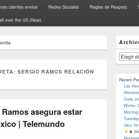
es clientes envios
Redes Sociales
Reglas de Respeto
all over the US (New)
El
Archiv
amilia
área
de
widget
Archivos
barra
lateral
UETA:
SERGIO RAMOS RELACIÓN
primaria
Recent Po
Las hist
Monterr
Cody Jo
Winter,
 Ramos asegura estar
Morning
Tuesday
xico | Telemundo
Jazz for
Me
Monterr