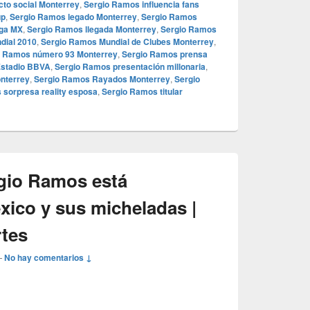
to social Monterrey
,
Sergio Ramos influencia fans
up
,
Sergio Ramos legado Monterrey
,
Sergio Ramos
iga MX
,
Sergio Ramos llegada Monterrey
,
Sergio Ramos
dial 2010
,
Sergio Ramos Mundial de Clubes Monterrey
,
o Ramos número 93 Monterrey
,
Sergio Ramos prensa
Estadio BBVA
,
Sergio Ramos presentación millonaria
,
nterrey
,
Sergio Ramos Rayados Monterrey
,
Sergio
 sorpresa reality esposa
,
Sergio Ramos titular
gio Ramos está
ico y sus micheladas |
tes
—
No hay comentarios ↓