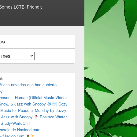
Somos LGTBI Friendly
os
sts
óricas nevadas que han cubierto
ey
hnson – Human (Official Music Video)
 Snow, & Jazz with Snoopy
| Cozy
 Music for Peaceful Monday by Jazzy
 Jazz with Snoopy
Positive Winter
 Study/Work/Chill
nsaje de Navidad para
eyMagico.com