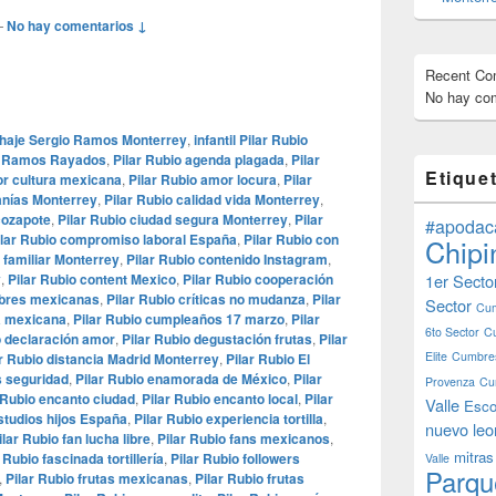
—
No hay comentarios ↓
Recent C
No hay com
chaje Sergio Ramos Monterrey
,
infantil Pilar Rubio
o Ramos Rayados
,
Pilar Rubio agenda plagada
,
Pilar
Etique
or cultura mexicana
,
Pilar Rubio amor locura
,
Pilar
anías Monterrey
,
Pilar Rubio calidad vida Monterrey
,
cozapote
,
Pilar Rubio ciudad segura Monterrey
,
Pilar
#apodac
ilar Rubio compromiso laboral España
,
Pilar Rubio con
Chipi
 familiar Monterrey
,
Pilar Rubio contenido Instagram
,
y
,
Pilar Rubio content Mexico
,
Pilar Rubio cooperación
1er Secto
mbres mexicanas
,
Pilar Rubio críticas no mudanza
,
Pilar
Sector
Cum
ra mexicana
,
Pilar Rubio cumpleaños 17 marzo
,
Pilar
6to Sector
C
o declaración amor
,
Pilar Rubio degustación frutas
,
Pilar
Elite
Cumbres
ar Rubio distancia Madrid Monterrey
,
Pilar Rubio El
s seguridad
,
Pilar Rubio enamorada de México
,
Pilar
Provenza
Cu
 Rubio encanto ciudad
,
Pilar Rubio encanto local
,
Pilar
Valle
Esco
studios hijos España
,
Pilar Rubio experiencia tortilla
,
nuevo leo
ilar Rubio fan lucha libre
,
Pilar Rubio fans mexicanos
,
mitras
 Rubio fascinada tortillería
,
Pilar Rubio followers
Valle
Parqu
,
Pilar Rubio frutas mexicanas
,
Pilar Rubio frutas