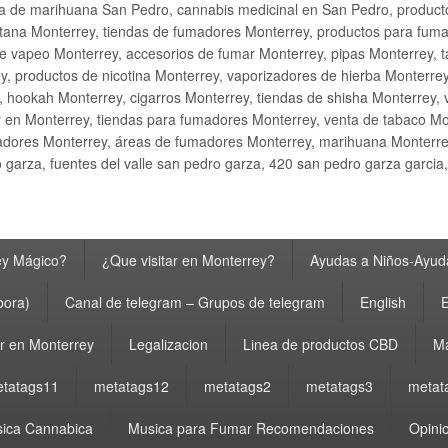
ta de marihuana San Pedro, cannabis medicinal en San Pedro, produ
ana Monterrey, tiendas de fumadores Monterrey, productos para fumar M
e vapeo Monterrey, accesorios de fumar Monterrey, pipas Monterrey, 
y, productos de nicotina Monterrey, vaporizadores de hierba Monterre
y, hookah Monterrey, cigarros Monterrey, tiendas de shisha Monterrey, 
 en Monterrey, tiendas para fumadores Monterrey, venta de tabaco Mo
adores Monterrey, áreas de fumadores Monterrey, marihuana Monterrey
garza, fuentes del valle san pedro garza, 420 san pedro garza garcia
ey Mágico?
¿Que visitar en Monterrey?
Ayudas a Niños-Ayuda
bora)
Canal de telegram – Grupos de telegram
English
E
 en Monterrey
Legalizacion
Linea de productos CBD
Ma
tatags11
metatags12
metatags2
metatags3
metat
ica Cannabica
Musica para Fumar Recomendaciones
Opinio