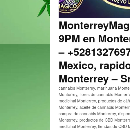
MonterreyMagi
9PM en Monter
– +5281327697
Mexico, rapido
Monterrey – 
cannabis Monterrey, marihuana Monter
Monterrey, flores de cannabis Monterr
medicinal Monterrey, productos de cá
Monterrey, aceite de cannabis Monter
compra de cannabis Monterrey, dispen
Monterrey, productos de CBD Monterre
medicinal Monterrey, tiendas de CBD 