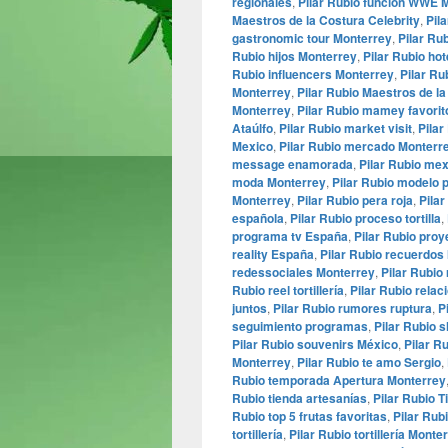
regionales
,
Pilar Rubio función WWE 
Maestros de la Costura Celebrity
,
Pil
gastronomic tour Monterrey
,
Pilar Ru
Rubio hijos Monterrey
,
Pilar Rubio ho
Rubio influencers Monterrey
,
Pilar Ru
Monterrey
,
Pilar Rubio Maestros de l
Monterrey
,
Pilar Rubio mamey favorit
Ataúlfo
,
Pilar Rubio market visit
,
Pila
Mexico
,
Pilar Rubio mercado Monterr
message enamorada
,
Pilar Rubio me
moda Monterrey
,
Pilar Rubio modelo p
Monterrey
,
Pilar Rubio pera roja
,
Pila
española
,
Pilar Rubio proceso tortilla
,
programa tv España
,
Pilar Rubio pro
reality España
,
Pilar Rubio recuerdos
redessociales Monterrey
,
Pilar Rubio 
Rubio reel tortillería
,
Pilar Rubio rela
juntos
,
Pilar Rubio rumores ruptura
,
P
seguimiento programas
,
Pilar Rubio 
Pilar Rubio souvenirs México
,
Pilar R
Monterrey
,
Pilar Rubio te amo Sergio
,
Rubio temporada Apertura Monterrey
Rubio tienda artesanías
,
Pilar Rubio T
Rubio top 5 frutas favoritas
,
Pilar Rubi
tortillería
,
Pilar Rubio tortillería Monte