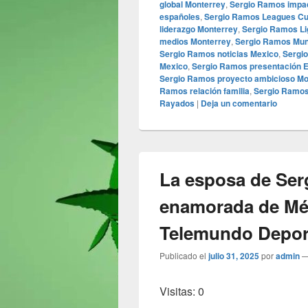
global Monterrey
,
Sergio Ramos impac
españoles
,
Sergio Ramos Leagues C
liderazgo Monterrey
,
Sergio Ramos L
medios Monterrey
,
Sergio Ramos Mun
Sergio Ramos noticias Mexico
,
Sergi
Mexico
,
Sergio Ramos presentación 
Sergio Ramos proyecto ambicioso Mo
Ramos relación familia
,
Sergio Ramos
Rayados
|
Deja un comentario
La esposa de Ser
enamorada de Méx
Telemundo Depor
Publicado el
julio 31, 2025
por
admin
Visitas: 0