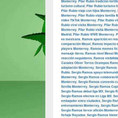
Monterrey
,
Pilar Rubio tradición tortill
turismo cultural
,
Pilar Rubio turismo f
Pilar Rubio viaje con hijos Monterrey
,
Monterrey
,
Pilar Rubio viajes familia
video TikTok Monterrey
,
Pilar Rubio v
Rubio viral visita Monterrey
,
Pilar Rubi
Monterrey
,
Pilar Rubio visita Monterr
Madrid
,
Pilar Rubio WWE Monterrey
,
P
es mexicana
,
Ramos aparición en real
comparación Messi
,
Ramos impacto e
players Monterrey
,
Ramos memes fic
mensaje tierno
,
Ramos nivel Messi M
reacción seguidores
,
Ramos visibilid
Canales Oliver Torres Ocampos Ram
adaptación Monterrey
,
Sergio Ramos a
Rubio
,
Sergio Ramos apoyo telemund
Monterrey
,
Sergio Ramos colaboració
Monterrey
,
Sergio Ramos convenio cul
Sevilla Monterrey
,
Sergio Ramos Cop
Sergio Ramos debut liga MX
,
Sergio 
Sergio Ramos efectos en Liga MX
,
Se
embajador entre ciudades
,
Sergio Ra
entrenamiento Monterrey
,
Sergio Ramo
Sergio Ramos fervor afición Monterre
fichaje Rayados
,
Sergio Ramos histor