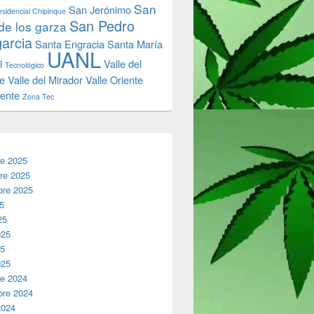
San
San Jerónimo
sidencial Chipinque
San Pedro
de los garza
garcia
Santa Engracia
Santa María
UANL
l
Valle del
Tecnológico
e
Valle del Mirador
Valle Oriente
iente
Zona Tec
re 2025
re 2025
bre 2025
25
25
025
25
025
re 2024
bre 2024
2024