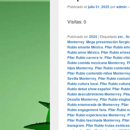
Publicado el
julio 31, 2025
por
admin
Visitas: 0
Publicado en
2025
|
Etiquetado
etc.
,
fi
Monterrey
,
Mega presentación Sergi
Rubio amante México
,
Pilar Rubio am
Rubio amor México
,
Pilar Rubio artes
Pilar Rubio carrera tv
,
Pilar Rubio chi
Rubio comida mexicana Monterrey
,
P
hijos Monterrey
,
Pilar Rubio contenido
Pilar Rubio contenido niños Monterre
Sevilla Monterrey
,
Pilar Rubio costu
Rubio cultura local
,
Pilar Rubio cultu
Rubio debut show español
,
Pilar Rubi
Rubio descubrimiento Monterrey
,
Pil
Desafío Monterrey
,
Pilar Rubio elogio
Rubio enamorada de Monterrey
,
Pilar
Rubio engagement fans
,
Pilar Rubio e
Pilar Rubio experiencias Monterrey
,
P
Pilar Rubio fascinada Monterrey
,
Pilar
Instagram
,
Pilar Rubio frutas exóticas