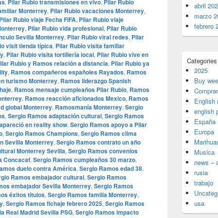
as
,
Pilar Rubio transmisiones en vivo
,
Pilar Rubio
abril 20
amiliar Monterrey
,
Pilar Rubio vacaciones Monterrey
,
marzo 2
Pilar Rubio viaje Fecha FIFA
,
Pilar Rubio viaje
febrero 
 Monterrey
,
Pilar Rubio vida profesional
,
Pilar Rubio
ínculo Sevilla Monterrey
,
Pilar Rubio viral redes
,
Pilar
o visit tienda típica
,
Pilar Rubio visita familiar
ey
,
Pilar Rubio visita tortillería local
,
Pilar Rubio vive en
Categories
ilar Rubio y Ramos relación a distancia
,
Pilar Rubio ya
2025
ity
,
Ramos compañeros españoles Rayados
,
Ramos
Buy wee
n turismo Monterrey
,
Ramos liderazgo Spanish
haje
,
Ramos mensaje cumpleaños Pilar Rubio
,
Ramos
Comprar
onterrey
,
Ramos reacción aficionados Mexico
,
Ramos
English
ad global Monterrey
,
Ramosmanía Monterrey
,
Sergio
english 
os
,
Sergio Ramos adaptación cultural
,
Sergio Ramos
España
pareció en reality show
,
Sergio Ramos apoyo a Pilar
Europa
o
,
Sergio Ramos Champions
,
Sergio Ramos clima
Marihua
n Sevilla Monterrey
,
Sergio Ramos contrato un año
tural Monterrey Sevilla
,
Sergio Ramos convenios
Musica
a Concacaf
,
Sergio Ramos cumpleaños 30 marzo
,
news – a
Ramos duelo contra América
,
Sergio Ramos edad 38
,
rusia
rgio Ramos embajador cultural
,
Sergio Ramos
trabajo
mos embajador Sevilla Monterrey
,
Sergio Ramos
Uncateg
s éxitos títulos
,
Sergio Ramos familia Monterrey
,
usa
y
,
Sergio Ramos fichaje febrero 2025
,
Sergio Ramos
ia Real Madrid Sevilla PSG
,
Sergio Ramos impacto