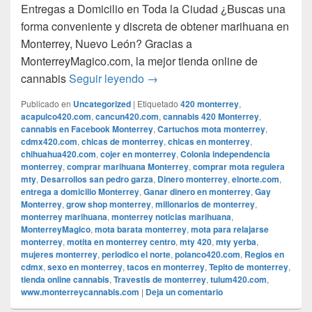
Entregas a Domicilio en Toda la Ciudad ¿Buscas una
forma conveniente y discreta de obtener marihuana en
Monterrey, Nuevo León? Gracias a
MonterreyMagico.com, la mejor tienda online de
Consigue Marihuana en Facebook 
cannabis
Seguir leyendo
→
Publicado en
Uncategorized
|
Etiquetado
420 monterrey
,
acapulco420.com
,
cancun420.com
,
cannabis 420 Monterrey
,
cannabis en Facebook Monterrey
,
Cartuchos mota monterrey
,
cdmx420.com
,
chicas de monterrey
,
chicas en monterrey
,
chihuahua420.com
,
cojer en monterrey
,
Colonia independencia
monterrey
,
comprar marihuana Monterrey
,
comprar mota regulera
mty
,
Desarrollos san pedro garza
,
Dinero monterrey
,
elnorte.com
,
entrega a domicilio Monterrey
,
Ganar dinero en monterrey
,
Gay
Monterrey
,
grow shop monterrey
,
millonarios de monterrey
,
monterrey marihuana
,
monterrey noticias marihuana
,
MonterreyMagico
,
mota barata monterrey
,
mota para relajarse
monterrey
,
motita en monterrey centro
,
mty 420
,
mty yerba
,
mujeres monterrey
,
periodico el norte
,
polanco420.com
,
Regios en
cdmx
,
sexo en monterrey
,
tacos en monterrey
,
Tepito de monterrey
,
tienda online cannabis
,
Travestis de monterrey
,
tulum420.com
,
www.monterreycannabis.com
|
Deja un comentario