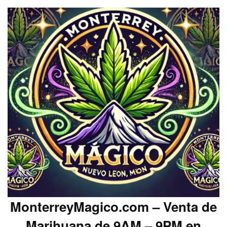
MonterreyMagico.com – Venta de
Marihuana de 9AM – 9PM en