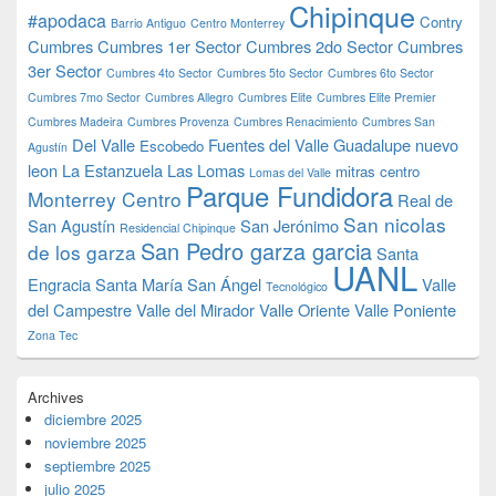
Chipinque
#apodaca
Contry
Barrio Antiguo
Centro Monterrey
Cumbres
Cumbres 1er Sector
Cumbres 2do Sector
Cumbres
3er Sector
Cumbres 4to Sector
Cumbres 5to Sector
Cumbres 6to Sector
Cumbres 7mo Sector
Cumbres Allegro
Cumbres Elite
Cumbres Elite Premier
Cumbres Madeira
Cumbres Provenza
Cumbres Renacimiento
Cumbres San
Del Valle
Fuentes del Valle
Guadalupe nuevo
Escobedo
Agustín
leon
La Estanzuela
Las Lomas
mitras centro
Lomas del Valle
Parque Fundidora
Monterrey Centro
Real de
San nicolas
San Agustín
San Jerónimo
Residencial Chipinque
San Pedro garza garcia
de los garza
Santa
UANL
Engracia
Santa María
San Ángel
Valle
Tecnológico
del Campestre
Valle del Mirador
Valle Oriente
Valle Poniente
Zona Tec
Archives
diciembre 2025
noviembre 2025
septiembre 2025
julio 2025