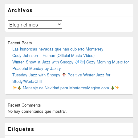
El
Archivos
área
de
widget
Archivos
barra
lateral
primaria
Recent Posts
Las históricas nevadas que han cubierto Monterrey
Cody Johnson – Human (Official Music Video)
Winter, Snow, & Jazz with Snoopy
| Cozy Morning Music for
Peaceful Monday by Jazzy
Tuesday Jazz with Snoopy
Positive Winter Jazz for
Study/Work/Chill
Mensaje de Navidad para MonterreyMagico.com
Recent Comments
No hay comentarios que mostrar.
Etiquetas