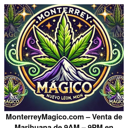
MonterreyMagico.com – Venta de
Marihuana de 9AM – 9PM en