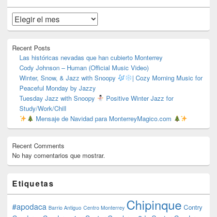
de
widget
Archivos
barra
lateral
primaria
Recent Posts
Las históricas nevadas que han cubierto Monterrey
Cody Johnson – Human (Official Music Video)
Winter, Snow, & Jazz with Snoopy
| Cozy Morning Music for
Peaceful Monday by Jazzy
Tuesday Jazz with Snoopy
Positive Winter Jazz for
Study/Work/Chill
Mensaje de Navidad para MonterreyMagico.com
Recent Comments
No hay comentarios que mostrar.
Etiquetas
Chipinque
#apodaca
Contry
Barrio Antiguo
Centro Monterrey