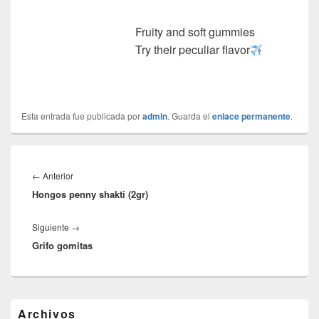
Fruity and soft gummies
Try their peculiar flavor
Esta entrada fue publicada por
admin
. Guarda el
enlace permanente
.
Navegación
de
Entrada
←
Anterior
entradas
Hongos penny shakti (2gr)
anterior:
Entrada
Siguiente
→
Grifo gomitas
siguiente:
El
Archivos
área