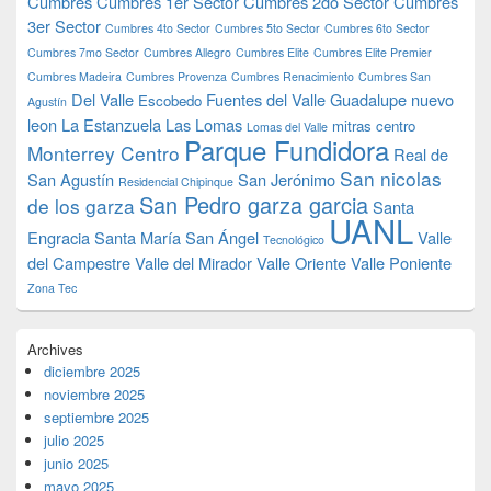
Cumbres
Cumbres 1er Sector
Cumbres 2do Sector
Cumbres
3er Sector
Cumbres 4to Sector
Cumbres 5to Sector
Cumbres 6to Sector
Cumbres 7mo Sector
Cumbres Allegro
Cumbres Elite
Cumbres Elite Premier
Cumbres Madeira
Cumbres Provenza
Cumbres Renacimiento
Cumbres San
Del Valle
Fuentes del Valle
Guadalupe nuevo
Escobedo
Agustín
leon
La Estanzuela
Las Lomas
mitras centro
Lomas del Valle
Parque Fundidora
Monterrey Centro
Real de
San nicolas
San Agustín
San Jerónimo
Residencial Chipinque
San Pedro garza garcia
de los garza
Santa
UANL
Engracia
Santa María
San Ángel
Valle
Tecnológico
del Campestre
Valle del Mirador
Valle Oriente
Valle Poniente
Zona Tec
Archives
diciembre 2025
noviembre 2025
septiembre 2025
julio 2025
junio 2025
mayo 2025