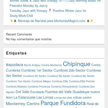
Winter, Snow, & Jazz with Snoopy
| Cozy Morning Music for
Peaceful Monday by Jazzy
Tuesday Jazz with Snoopy
Positive Winter Jazz for
Study/Work/Chill
Mensaje de Navidad para MonterreyMagico.com
Recent Comments
No hay comentarios que mostrar.
Etiquetas
Chipinque
#apodaca
Contry
Barrio Antiguo
Centro Monterrey
Cumbres
Cumbres 1er Sector
Cumbres 2do Sector
Cumbres
3er Sector
Cumbres 4to Sector
Cumbres 5to Sector
Cumbres 6to Sector
Cumbres 7mo Sector
Cumbres Allegro
Cumbres Elite
Cumbres Elite Premier
Cumbres Madeira
Cumbres Provenza
Cumbres Renacimiento
Cumbres San
Del Valle
Fuentes del Valle
Guadalupe nuevo
Escobedo
Agustín
leon
La Estanzuela
Las Lomas
mitras centro
Lomas del Valle
Parque Fundidora
Monterrey Centro
Real de