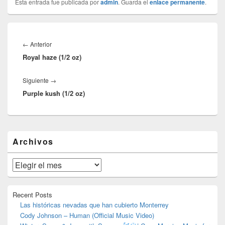
Esta entrada fue publicada por
admin
. Guarda el
enlace permanente
.
Navegación
de
Entrada
←
Anterior
entradas
Royal haze (1/2 oz)
anterior:
Entrada
Siguiente
→
Purple kush (1/2 oz)
siguiente:
El
Archivos
área
de
widget
Archivos
barra
lateral
primaria
Recent Posts
Las históricas nevadas que han cubierto Monterrey
Cody Johnson – Human (Official Music Video)