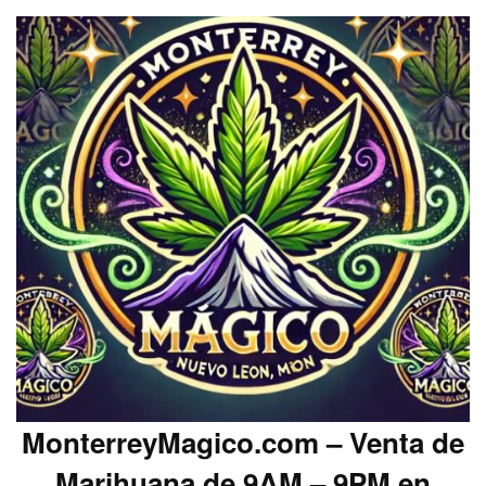
MonterreyMagico.com – Venta de
Marihuana de 9AM – 9PM en