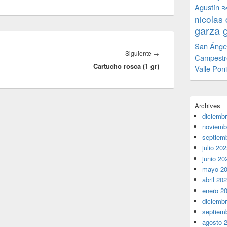
Agustín
Re
nicolas 
garza 
San Ánge
Entrada
Siguiente
→
Campestr
Cartucho rosca (1 gr)
siguiente:
Valle Pon
Archives
diciemb
noviemb
septiem
julio 20
junio 20
mayo 2
abril 20
enero 2
diciemb
septiem
agosto 