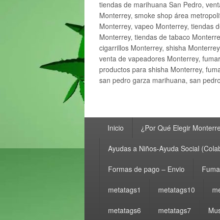
tiendas de marihuana San Pedro, ven
Monterrey, smoke shop área metropolit
Monterrey, vapeo Monterrey, tiendas d
Monterrey, tiendas de tabaco Monterre
cigarrillos Monterrey, shisha Monterre
venta de vapeadores Monterrey, fumar
productos para shisha Monterrey, fum
san pedro garza marihuana, san pedro 
Menú
Inicio
¿Por Qué Elegir Monterr
principal
Ayudas a Niños-Ayuda Social (Cola
Formas de pago – Envio
Fumar
metatags1
metatags10
me
metatags6
metatags7
Mus