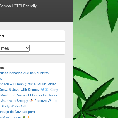
Somos LGTBI Friendly
os
sts
óricas nevadas que han cubierto
ey
hnson – Human (Official Music Video)
 Snow, & Jazz with Snoopy
| Cozy
 Music for Peaceful Monday by Jazzy
 Jazz with Snoopy
Positive Winter
 Study/Work/Chill
nsaje de Navidad para
eyMagico.com