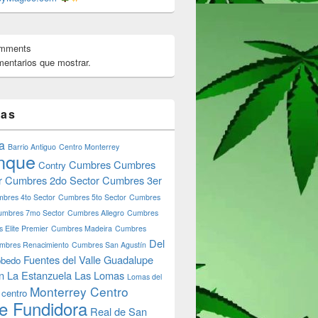
omments
entarios que mostrar.
tas
a
Barrio Antiguo
Centro Monterrey
nque
Cumbres
Cumbres
Contry
r
Cumbres 2do Sector
Cumbres 3er
bres 4to Sector
Cumbres 5to Sector
Cumbres
umbres 7mo Sector
Cumbres Allegro
Cumbres
 Elite Premier
Cumbres Madeira
Cumbres
Del
mbres Renacimiento
Cumbres San Agustín
Fuentes del Valle
Guadalupe
bedo
n
La Estanzuela
Las Lomas
Lomas del
Monterrey Centro
 centro
e Fundidora
Real de San