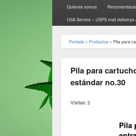
Quienes somos
Recomendacion
USA Service – USPS mail deliverys 
Portada
»
Productos
»
Pila para c
Pila para cartuch
estándar no.30
Visitas: 2
Pila
entr