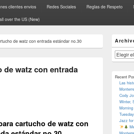
es clientes envios
Redes Sociales
Reglas de Respeto
all over the US (New)
El
Archiv
artucho de watz con entrada estándar no.30
área
de
widget
Archivos
barra
lateral
o de watz con entrada
primaria
Recent Po
Las hist
Monterr
Cody Jo
Winter,
Morning
Tuesday
Jazz for
 para cartucho de watz con
Me
ada estándar no.30
Monterr