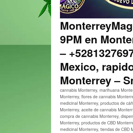
MonterreyMagi
9PM en Monter
– +5281327697
Mexico, rapido
Monterrey – 
cannabis Monterrey, marihuana Monter
Monterrey, flores de cannabis Monterr
medicinal Monterrey, productos de cá
Monterrey, aceite de cannabis Monter
compra de cannabis Monterrey, dispen
Monterrey, productos de CBD Monterre
medicinal Monterrey, tiendas de CBD 