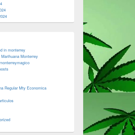
24
024
2024
d in monterrey
 Marihuana Monterrey
 monterreymagico
posts
na Regular Mty Economica
rticulos
orized