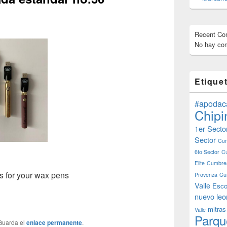
Recent C
No hay com
Etique
#apodac
Chipi
1er Secto
Sector
Cum
6to Sector
C
Elite
Cumbres
es for your wax pens
Provenza
Cu
Valle
Esco
nuevo leo
mitras
Valle
Parqu
 Guarda el
enlace permanente
.