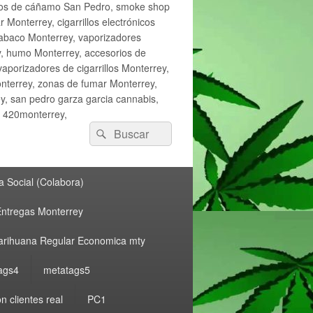
ctos de cáñamo San Pedro, smoke shop
onterrey, cigarrillos electrónicos
tabaco Monterrey, vaporizadores
y, humo Monterrey, accesorios de
vaporizadores de cigarrillos Monterrey,
nterrey, zonas de fumar Monterrey,
, san pedro garza garcia cannabis,
, 420monterrey,
Buscar
Buscar
por:
 Social (Colabora)
ntregas Monterrey
rihuana Regular Economica mty
ags4
metatags5
n clientes real
PC1