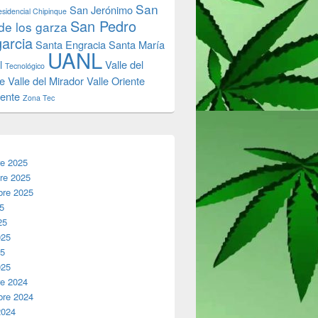
San
San Jerónimo
sidencial Chipinque
San Pedro
de los garza
garcia
Santa Engracia
Santa María
UANL
l
Valle del
Tecnológico
e
Valle del Mirador
Valle Oriente
iente
Zona Tec
re 2025
re 2025
bre 2025
25
25
025
25
025
re 2024
bre 2024
2024