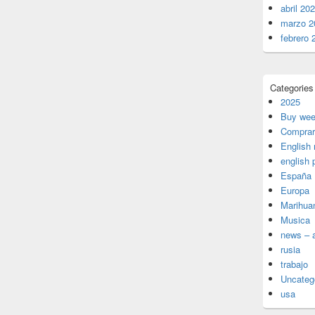
abril 20
marzo 2
febrero 
Categories
2025
Buy wee
Comprar
English
english 
España
Europa
Marihua
Musica
news – a
rusia
trabajo
Uncateg
usa