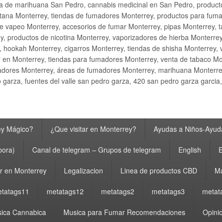
ta de marihuana San Pedro, cannabis medicinal en San Pedro, produ
ana Monterrey, tiendas de fumadores Monterrey, productos para fumar M
e vapeo Monterrey, accesorios de fumar Monterrey, pipas Monterrey, 
y, productos de nicotina Monterrey, vaporizadores de hierba Monterre
y, hookah Monterrey, cigarros Monterrey, tiendas de shisha Monterrey, 
 en Monterrey, tiendas para fumadores Monterrey, venta de tabaco Mo
adores Monterrey, áreas de fumadores Monterrey, marihuana Monterrey
garza, fuentes del valle san pedro garza, 420 san pedro garza garcia
ey Mágico?
¿Que visitar en Monterrey?
Ayudas a Niños-Ayuda
bora)
Canal de telegram – Grupos de telegram
English
E
 en Monterrey
Legalizacion
Linea de productos CBD
Ma
tatags11
metatags12
metatags2
metatags3
metat
ica Cannabica
Musica para Fumar Recomendaciones
Opinio