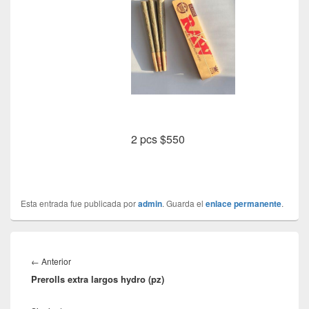
2 pcs $550
Esta entrada fue publicada por
admin
. Guarda el
enlace permanente
.
Navegación
de
Entrada
←
Anterior
entradas
Prerolls extra largos hydro (pz)
anterior: