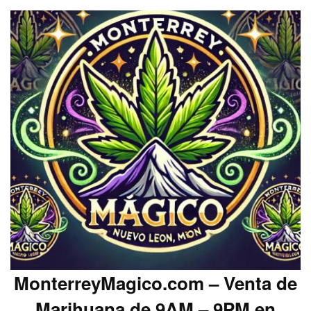
MonterreyMagico.com – Venta de
Marihuana de 9AM – 9PM en