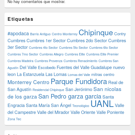
No hay comentarios que mostrar.
Etiquetas
Chipinque
#apodaca
Contry
Barrio Antiguo
Centro Monterrey
Cumbres
Cumbres 1er Sector
Cumbres 2do Sector
Cumbres
3er Sector
Cumbres 4to Sector
Cumbres 5to Sector
Cumbres 6to Sector
Cumbres 7mo Sector
Cumbres Allegro
Cumbres Elite
Cumbres Elite Premier
Cumbres Madeira
Cumbres Provenza
Cumbres Renacimiento
Cumbres San
Del Valle
Fuentes del Valle
Guadalupe nuevo
Escobedo
Agustín
leon
La Estanzuela
Las Lomas
mitras centro
Lomas del Valle
Parque Fundidora
Monterrey Centro
Real de
San nicolas
San Agustín
San Jerónimo
Residencial Chipinque
San Pedro garza garcia
de los garza
Santa
UANL
Engracia
Santa María
San Ángel
Valle
Tecnológico
del Campestre
Valle del Mirador
Valle Oriente
Valle Poniente
Zona Tec