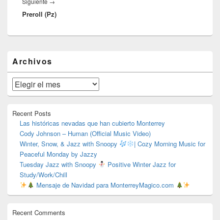
Entrada
Siguiente
→
Preroll (Pz)
siguiente:
El
Archivos
área
de
widget
Archivos
barra
lateral
primaria
Recent Posts
Las históricas nevadas que han cubierto Monterrey
Cody Johnson – Human (Official Music Video)
Winter, Snow, & Jazz with Snoopy
| Cozy Morning Music for
Peaceful Monday by Jazzy
Tuesday Jazz with Snoopy
Positive Winter Jazz for
Study/Work/Chill
Mensaje de Navidad para MonterreyMagico.com
Recent Comments