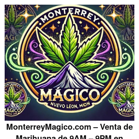
MonterreyMagico.com – Venta de
Marihuana de 9AM – 9PM en