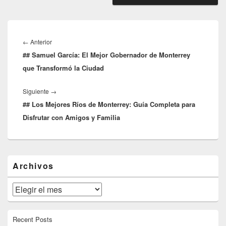
Navegación
de
Entrada
←
Anterior
entradas
## Samuel García: El Mejor Gobernador de Monterrey
anterior:
que Transformó la Ciudad
Entrada
Siguiente
→
## Los Mejores Ríos de Monterrey: Guía Completa para
siguiente:
Disfrutar con Amigos y Familia
El
Archivos
área
de
widget
Archivos
barra
lateral
primaria
Recent Posts