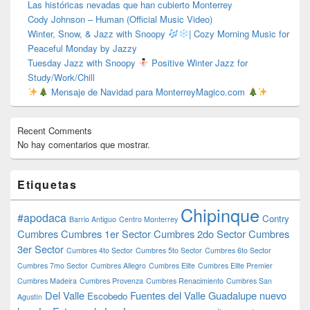
Las históricas nevadas que han cubierto Monterrey
Cody Johnson – Human (Official Music Video)
Winter, Snow, & Jazz with Snoopy
| Cozy Morning Music for
Peaceful Monday by Jazzy
Tuesday Jazz with Snoopy
Positive Winter Jazz for
Study/Work/Chill
Mensaje de Navidad para MonterreyMagico.com
Recent Comments
No hay comentarios que mostrar.
Etiquetas
Chipinque
#apodaca
Contry
Barrio Antiguo
Centro Monterrey
Cumbres
Cumbres 1er Sector
Cumbres 2do Sector
Cumbres
3er Sector
Cumbres 4to Sector
Cumbres 5to Sector
Cumbres 6to Sector
Cumbres 7mo Sector
Cumbres Allegro
Cumbres Elite
Cumbres Elite Premier
Cumbres Madeira
Cumbres Provenza
Cumbres Renacimiento
Cumbres San
Del Valle
Fuentes del Valle
Guadalupe nuevo
Escobedo
Agustín