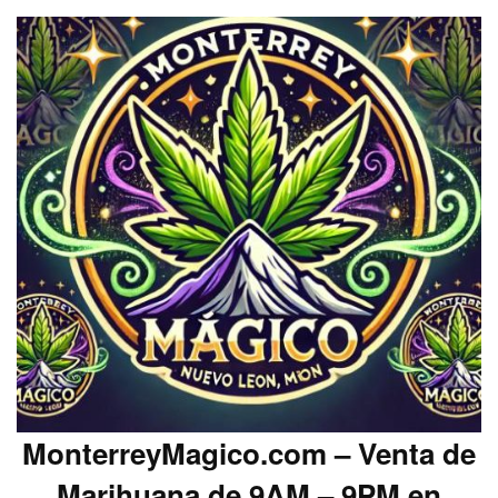
MonterreyMagico.com – Venta de
Marihuana de 9AM – 9PM en