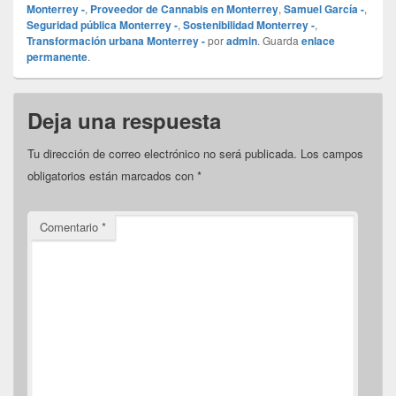
Monterrey -
,
Proveedor de Cannabis en Monterrey
,
Samuel García -
,
Seguridad pública Monterrey -
,
Sostenibilidad Monterrey -
,
Transformación urbana Monterrey -
por
admin
. Guarda
enlace
permanente
.
Deja una respuesta
Tu dirección de correo electrónico no será publicada.
Los campos
obligatorios están marcados con
*
Comentario
*