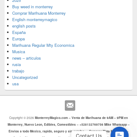
2025
Buy weed in monterrey
Comprar Marihuana Monterrey
English monterreymagico
english posts
España
Europa
Marihuana Regular Mty Economica
Musica
news – articulos
rusia
trabajo
Uncategorized
usa
Copyright © 2026
MonterreyMagico.com – Venta de Marihuana de 9AM – 9PM en
Monterrey, Nuevo Leon, Edibles, Comestibles – +528132769756 Mike Whatsapp –
Envios a todo Mexico, rapido, seguro y sin estafas. – Comprar Mota Monterrey –
Contac
Contact Us