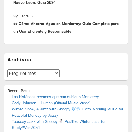
Nuevo León: Guía 2024
Entrada
Siguiente
→
## Cómo Ahorrar Agua en Monterrey: Guía Completa para
siguiente:
un Uso Eficiente y Responsable
El
Archivos
área
de
widget
Archivos
barra
lateral
primaria
Recent Posts
Las históricas nevadas que han cubierto Monterrey
Cody Johnson – Human (Official Music Video)
Winter, Snow, & Jazz with Snoopy
| Cozy Morning Music for
Peaceful Monday by Jazzy
Tuesday Jazz with Snoopy
Positive Winter Jazz for
Study/Work/Chill