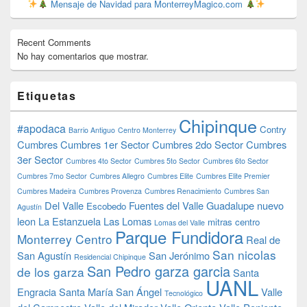
Mensaje de Navidad para MonterreyMagico.com
Recent Comments
No hay comentarios que mostrar.
Etiquetas
Chipinque
#apodaca
Contry
Barrio Antiguo
Centro Monterrey
Cumbres
Cumbres 1er Sector
Cumbres 2do Sector
Cumbres
3er Sector
Cumbres 4to Sector
Cumbres 5to Sector
Cumbres 6to Sector
Cumbres 7mo Sector
Cumbres Allegro
Cumbres Elite
Cumbres Elite Premier
Cumbres Madeira
Cumbres Provenza
Cumbres Renacimiento
Cumbres San
Del Valle
Fuentes del Valle
Guadalupe nuevo
Escobedo
Agustín
leon
La Estanzuela
Las Lomas
mitras centro
Lomas del Valle
Parque Fundidora
Monterrey Centro
Real de
San nicolas
San Agustín
San Jerónimo
Residencial Chipinque
San Pedro garza garcia
de los garza
Santa
UANL
Engracia
Santa María
San Ángel
Valle
Tecnológico