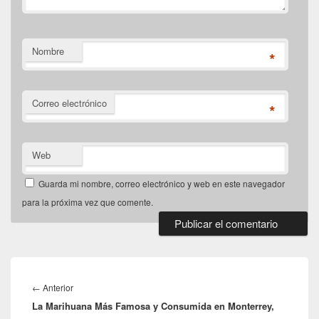
Nombre
*
Correo electrónico
*
Web
Guarda mi nombre, correo electrónico y web en este navegador
para la próxima vez que comente.
Navegación
de
Entrada
←
Anterior
entradas
La Marihuana Más Famosa y Consumida en Monterrey,
anterior: