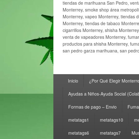
tiendas de marihuana San Pedro, ven
Monterrey, smoke shop área metropolit
Monterrey, vapeo Monterrey, tiendas d
Monterrey, tiendas de tabaco Monterre
cigarrillos Monterrey, shisha Monterre
venta de vapeadores Monterrey, fumar
productos para shisha Monterrey, fum
san pedro garza marihuana, san pedro 
Menú
Inicio
¿Por Qué Elegir Monterr
principal
Ayudas a Niños-Ayuda Social (Cola
Formas de pago – Envio
Fumar
metatags1
metatags10
me
metatags6
metatags7
Mus