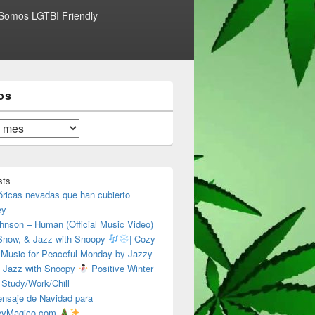
Somos LGTBI Friendly
os
sts
óricas nevadas que han cubierto
ey
hnson – Human (Official Music Video)
 Snow, & Jazz with Snoopy
| Cozy
 Music for Peaceful Monday by Jazzy
 Jazz with Snoopy
Positive Winter
 Study/Work/Chill
nsaje de Navidad para
eyMagico.com