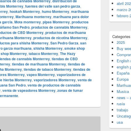
nsarios de cannabis Monterrey
,
distribución de
abril 20
abis Monterrey
,
fuentes del valle san pedro garza
,
marzo 2
errey
,
hookah Monterrey
,
humo Monterrey
,
marihuana
febrero 
onterrey
,
Marihuana monterrey
,
marihuana para dolor
a garcia
,
Mota monterrey
,
pipas Monterrey
,
productos
cáñamo San Pedro
,
productos de cannabis Monterrey
,
oductos de CBD Monterrey
,
productos de marihuana
Categories
arihuana Monterrey
,
productos de nicotina Monterrey
,
2025
ductos para shisha Monterrey
,
San Pedro Garza
,
san
ro garza marihuana
,
shisha Monterrey
,
smoke shop
Buy wee
shop Monterrey
,
tabaco Monterrey
,
The Hazy
Comprar
tiendas de cannabis Monterrey
,
tiendas de CBD
English
terrey
,
tiendas de marihuana Monterrey
,
tiendas de
english 
sha Monterrey
,
tiendas de tabaco Monterrey
,
tiendas de
España
ores Monterrey
,
vapeo Monterrey
,
vaporizadores de
Europa
e hierba Monterrey
,
vaporizadores Monterrey
,
venta de
huana San Pedro
,
venta de productos de cannabis
Marihua
y
,
venta de vapeadores Monterrey
,
zonas de fumar
Musica
permanente
.
news – a
rusia
trabajo
Uncateg
usa
a