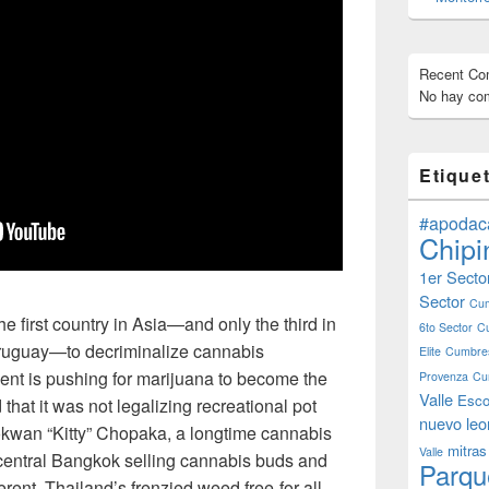
Recent C
No hay com
Etique
#apodac
Chipi
1er Secto
Sector
Cum
 first country in Asia—and only the third in
6to Sector
C
Uruguay—to decriminalize cannabis
Elite
Cumbres
nt is pushing for marijuana to become the
Provenza
Cu
Valle
Esco
that it was not legalizing recreational pot
nuevo leo
kwan “Kitty” Chopaka, a longtime cannabis
mitras
Valle
central Bangkok selling cannabis buds and
Parqu
erent. Thailand’s frenzied weed free-for-all