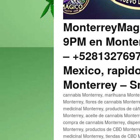
MonterreyMagi
9PM en Monter
– +5281327697
Mexico, rapido
Monterrey – 
cannabis Monterrey, marihuana Monter
Monterrey, flores de cannabis Monterr
medicinal Monterrey, productos de cá
Monterrey, aceite de cannabis Monter
compra de cannabis Monterrey, dispen
Monterrey, productos de CBD Monterre
medicinal Monterrey, tiendas de CBD 