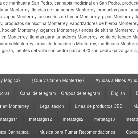
ta de marihuana San Pedro, cannabis medicinal en San Pedro, produ
ana Monterrey, tiendas de fumadores Monterrey, productos para fumar M
e vapeo Monterrey, accesorios de fumar Monterrey, pipas Monterrey, 
y, productos de nicotina Monterrey, vaporizadores de hierba Monterre
y, hookah Monterrey, cigarros Monterrey, tiendas de shisha Monterrey, 
 en Monterrey, tiendas para fumadores Monterrey, venta de tabaco Mo
adores Monterrey, áreas de fumadores Monterrey, marihuana Monterrey
garza, fuentes del valle san pedro garza, 420 san pedro garza garcia
ey Mágico?
¿Que visitar en Monterrey?
Ayudas a Niños-Ayuda
bora)
Canal de telegram – Grupos de telegram
English
E
 en Monterrey
Legalizacion
Linea de productos CBD
Ma
tatags11
metatags12
metatags2
metatags3
metat
ica Cannabica
Musica para Fumar Recomendaciones
Opinio