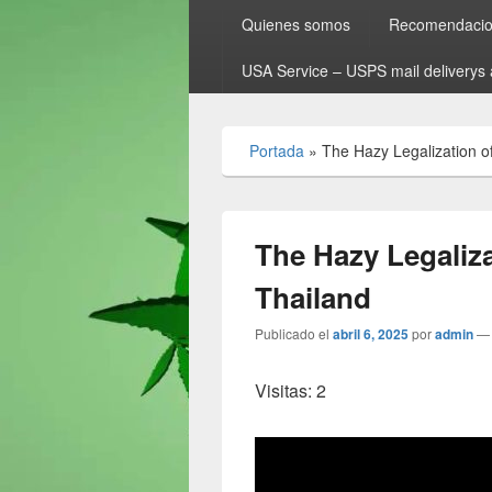
Quienes somos
Recomendacion
USA Service – USPS mail deliverys 
Portada
»
The Hazy Legalization o
The Hazy Legaliza
Thailand
Publicado el
abril 6, 2025
por
admin
Visitas: 2