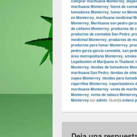
comprar marihuana Monterrey
,
dispe
marihuana Monterrey
,
flores de cann
fumadores Monterrey
,
fumar en Mont
en Monterrey
,
marihuana medicinal M
Monterrey
,
Marihuana san pedro garz
de cáñamo Monterrey
,
productos de 
productos de cannabis San Pedro
,
pr
medicinal Monterrey
,
productos de m
productos para fumar Monterrey
,
pro
pedro garza garcia cannabis
,
san ped
área metropolitana Monterrey
,
smoke 
Legalization of Marijuana in Thailand
,
Monterrey
,
tiendas de fumadores Mon
marihuana San Pedro
,
tiendas de shi
vapeo Monterrey
,
tiendas para fumad
cigarrillos Monterrey
,
vaporizadores d
marihuana Monterrey
,
venta de mari
Monterrey
,
venta de tabaco Monterre
Monterrey
por
admin
. Guarda
enlace 
Deja una respuest