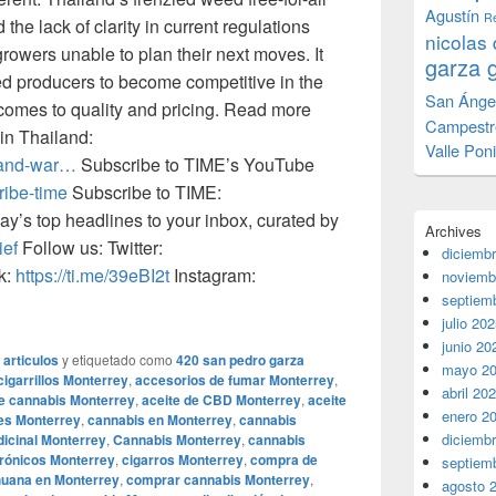
Agustín
Re
he lack of clarity in current regulations
nicolas 
owers unable to plan their next moves. It
garza 
eed producers to become competitive in the
San Ánge
 comes to quality and pricing. Read more
Campestr
 in Thailand:
Valle Pon
iland-war…
Subscribe to TIME’s YouTube
cribe-time
Subscribe to TIME:
ay’s top headlines to your inbox, curated by
Archives
ief
Follow us: Twitter:
diciemb
k:
https://ti.me/39eBI2t
Instagram:
noviemb
septiem
julio 20
junio 20
 articulos
y etiquetado como
420 san pedro garza
mayo 2
igarrillos Monterrey
,
accesorios de fumar Monterrey
,
abril 20
de cannabis Monterrey
,
aceite de CBD Monterrey
,
aceite
enero 2
es Monterrey
,
cannabis en Monterrey
,
cannabis
diciemb
icinal Monterrey
,
Cannabis Monterrey
,
cannabis
ctrónicos Monterrey
,
cigarros Monterrey
,
compra de
septiem
uana en Monterrey
,
comprar cannabis Monterrey
,
agosto 