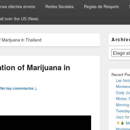
es clientes envios
Redes Sociales
Reglas de Respeto
all over the US (New)
El
Archiv
f Marijuana in Thailand
área
de
widget
Archivos
barra
lateral
tion of Marijuana in
primaria
Recent Po
Las hist
Monterr
—
No hay comentarios ↓
Cody Jo
Winter,
Morning
Tuesday
Jazz for
Me
Monterr