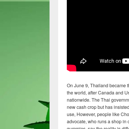
On June 9, Thailand became the
the world, after Canada and 
nationwide. The Thai governme
new cash crop but has insisted 
use, However, people like Cho
advocate, who runs a shop in 
gummies, say the reality is diff