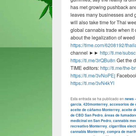
has met growing pushback and t
leaves many businesses and gr
will also take time for Thai w
global cannabis trade when it
about the legalization of weed
https://time.com/6208192/tha
channel ►►
http://ti.me/subs
https://ti.me/3rQBu8n
Get the d
TIME editors:
http://ti.me/the-br
https://ti.me/3vNoPEj
Faceboo
https://ti.me/3vN4kYl
Esta entrada se ha publicado en
news -
garcia
,
420monterrey
,
accesorios de c
aceite de cáñamo Monterrey
,
aceite 
de CBD San Pedro
,
áreas de fumador
medicinal en San Pedro
,
cannabis med
recreativo Monterrey
,
cigarrillos ele
cannabis Monterrey
,
compra de marih