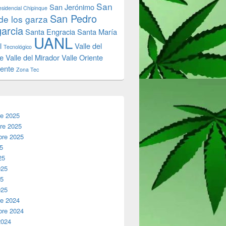
San
San Jerónimo
sidencial Chipinque
San Pedro
de los garza
garcia
Santa Engracia
Santa María
UANL
l
Valle del
Tecnológico
e
Valle del Mirador
Valle Oriente
iente
Zona Tec
re 2025
re 2025
bre 2025
25
25
025
25
025
re 2024
bre 2024
2024