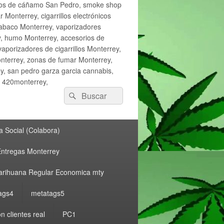
ctos de cáñamo San Pedro, smoke shop
onterrey, cigarrillos electrónicos
tabaco Monterrey, vaporizadores
y, humo Monterrey, accesorios de
vaporizadores de cigarrillos Monterrey,
nterrey, zonas de fumar Monterrey,
, san pedro garza garcia cannabis,
, 420monterrey,
Buscar
Buscar
por:
 Social (Colabora)
ntregas Monterrey
rihuana Regular Economica mty
ags4
metatags5
n clientes real
PC1