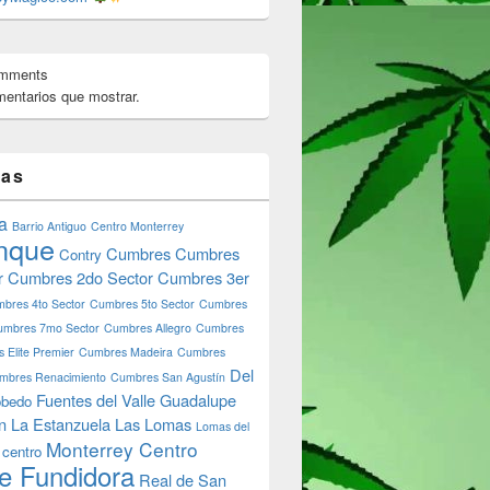
omments
entarios que mostrar.
tas
a
Barrio Antiguo
Centro Monterrey
nque
Cumbres
Cumbres
Contry
r
Cumbres 2do Sector
Cumbres 3er
bres 4to Sector
Cumbres 5to Sector
Cumbres
umbres 7mo Sector
Cumbres Allegro
Cumbres
 Elite Premier
Cumbres Madeira
Cumbres
Del
mbres Renacimiento
Cumbres San Agustín
Fuentes del Valle
Guadalupe
bedo
n
La Estanzuela
Las Lomas
Lomas del
Monterrey Centro
 centro
e Fundidora
Real de San