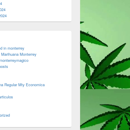
24
024
2024
d in monterrey
 Marihuana Monterrey
 monterreymagico
posts
na Regular Mty Economica
rticulos
orized