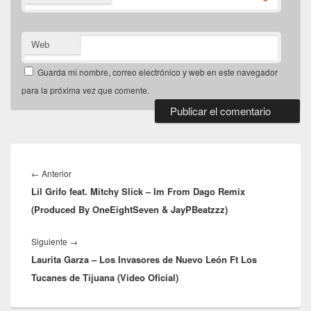
*
Web
Guarda mi nombre, correo electrónico y web en este navegador
para la próxima vez que comente.
Navegación
de
Entrada
←
Anterior
entradas
Lil Grifo feat. Mitchy Slick – Im From Dago Remix
anterior:
(Produced By OneEightSeven & JayPBeatzzz)
Entrada
Siguiente
→
Laurita Garza – Los Invasores de Nuevo León Ft Los
siguiente:
Tucanes de Tijuana (Video Oficial)