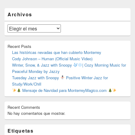
El
Archivos
área
de
widget
Archivos
barra
lateral
primaria
Recent Posts
Las históricas nevadas que han cubierto Monterrey
Cody Johnson – Human (Official Music Video)
Winter, Snow, & Jazz with Snoopy
| Cozy Morning Music for
Peaceful Monday by Jazzy
Tuesday Jazz with Snoopy
Positive Winter Jazz for
Study/Work/Chill
Mensaje de Navidad para MonterreyMagico.com
Recent Comments
No hay comentarios que mostrar.
Etiquetas