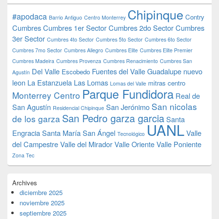
Chipinque
#apodaca
Contry
Barrio Antiguo
Centro Monterrey
Cumbres
Cumbres 1er Sector
Cumbres 2do Sector
Cumbres
3er Sector
Cumbres 4to Sector
Cumbres 5to Sector
Cumbres 6to Sector
Cumbres 7mo Sector
Cumbres Allegro
Cumbres Elite
Cumbres Elite Premier
Cumbres Madeira
Cumbres Provenza
Cumbres Renacimiento
Cumbres San
Del Valle
Fuentes del Valle
Guadalupe nuevo
Escobedo
Agustín
leon
La Estanzuela
Las Lomas
mitras centro
Lomas del Valle
Parque Fundidora
Monterrey Centro
Real de
San nicolas
San Agustín
San Jerónimo
Residencial Chipinque
San Pedro garza garcia
de los garza
Santa
UANL
Engracia
Santa María
San Ángel
Valle
Tecnológico
del Campestre
Valle del Mirador
Valle Oriente
Valle Poniente
Zona Tec
Archives
diciembre 2025
noviembre 2025
septiembre 2025