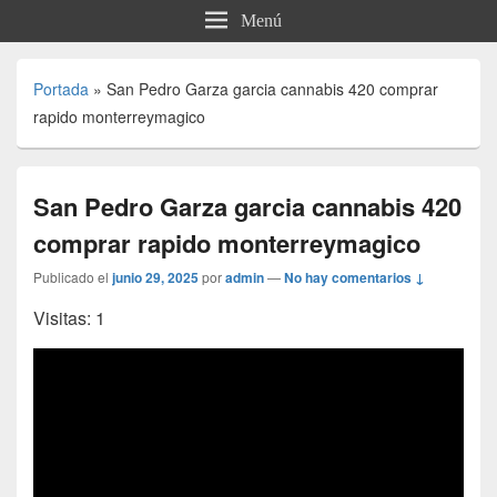
Menú
Portada
»
San Pedro Garza garcia cannabis 420 comprar
rapido monterreymagico
San Pedro Garza garcia cannabis 420
comprar rapido monterreymagico
Publicado el
junio 29, 2025
por
admin
—
No hay comentarios ↓
Visitas: 1