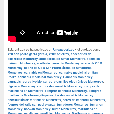
Esta entrada se ha publicado en
Uncategorized
y etiquetado como
420 san pedro garza garcia
,
420monterrey
,
accesorios de
cigarrillos Monterrey
,
accesorios de fumar Monterrey
,
aceite de
cáñamo Monterrey
,
aceite de cannabis Monterrey
,
aceite de CBD
Monterrey
,
aceite de CBD San Pedro
,
áreas de fumadores
Monterrey
,
cannabis en Monterrey
,
cannabis medicinal en San
Pedro
,
cannabis medicinal Monterrey
,
Cannabis Monterrey
,
cannabis recreativo Monterrey
,
cigarrillos electrónicos Monterrey
,
cigarros Monterrey
,
compra de cannabis Monterrey
,
compra de
marihuana en Monterrey
,
comprar cannabis Monterrey
,
comprar
marihuana Monterrey
,
dispensarios de cannabis Monterrey
,
distribución de marihuana Monterrey
,
flores de cannabis Monterrey
,
fuentes del valle san pedro garza
,
fumadores Monterrey
,
fumar en
Monterrey
,
hookah Monterrey
,
humo Monterrey
,
marihuana en
Monterrey
,
marihuana medicinal Monterrey
,
Marihuana monterrey
,