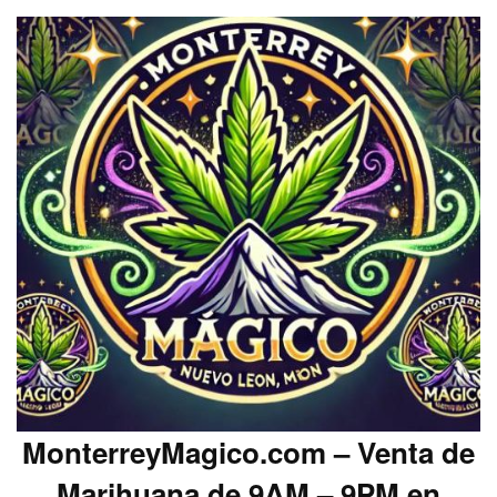
MonterreyMagico.com – Venta de
Marihuana de 9AM – 9PM en