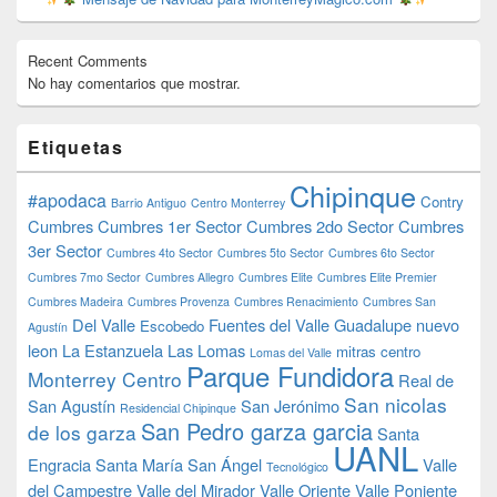
Recent Comments
No hay comentarios que mostrar.
Etiquetas
Chipinque
#apodaca
Contry
Barrio Antiguo
Centro Monterrey
Cumbres
Cumbres 1er Sector
Cumbres 2do Sector
Cumbres
3er Sector
Cumbres 4to Sector
Cumbres 5to Sector
Cumbres 6to Sector
Cumbres 7mo Sector
Cumbres Allegro
Cumbres Elite
Cumbres Elite Premier
Cumbres Madeira
Cumbres Provenza
Cumbres Renacimiento
Cumbres San
Del Valle
Fuentes del Valle
Guadalupe nuevo
Escobedo
Agustín
leon
La Estanzuela
Las Lomas
mitras centro
Lomas del Valle
Parque Fundidora
Monterrey Centro
Real de
San nicolas
San Agustín
San Jerónimo
Residencial Chipinque
San Pedro garza garcia
de los garza
Santa
UANL
Engracia
Santa María
San Ángel
Valle
Tecnológico
del Campestre
Valle del Mirador
Valle Oriente
Valle Poniente