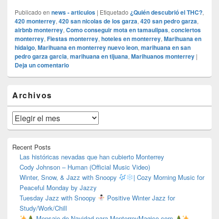
Publicado en
news - articulos
|
Etiquetado
¿Quién descubrió el THC?
,
420 monterrey
,
420 san nicolas de los garza
,
420 san pedro garza
,
airbnb monterrey
,
Como conseguir mota en tamaulipas
,
conciertos
monterrey
,
Fiestas monterrey
,
hoteles en monterrey
,
Marihuana en
hidalgo
,
Marihuana en monterrey nuevo leon
,
marihuana en san
pedro garza garcia
,
marihuana en tijuana
,
Marihuanos monterrey
|
Deja un comentario
El
Archivos
área
de
widget
Archivos
barra
lateral
primaria
Recent Posts
Las históricas nevadas que han cubierto Monterrey
Cody Johnson – Human (Official Music Video)
Winter, Snow, & Jazz with Snoopy
| Cozy Morning Music for
Peaceful Monday by Jazzy
Tuesday Jazz with Snoopy
Positive Winter Jazz for
Study/Work/Chill
Mensaje de Navidad para MonterreyMagico.com