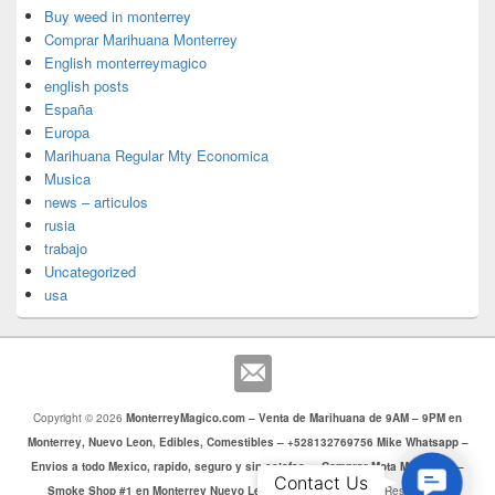
Buy weed in monterrey
Comprar Marihuana Monterrey
English monterreymagico
english posts
España
Europa
Marihuana Regular Mty Economica
Musica
news – articulos
rusia
trabajo
Uncategorized
usa
Copyright © 2026
MonterreyMagico.com – Venta de Marihuana de 9AM – 9PM en
Monterrey, Nuevo Leon, Edibles, Comestibles – +528132769756 Mike Whatsapp –
Envios a todo Mexico, rapido, seguro y sin estafas. – Comprar Mota Monterrey –
Contac
Contact Us
Smoke Shop #1 en Monterrey Nuevo Leon
. Todos los Derechos Reservados.