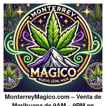
MonterreyMagico.com – Venta de
Marihuana de 9AM – 9PM en