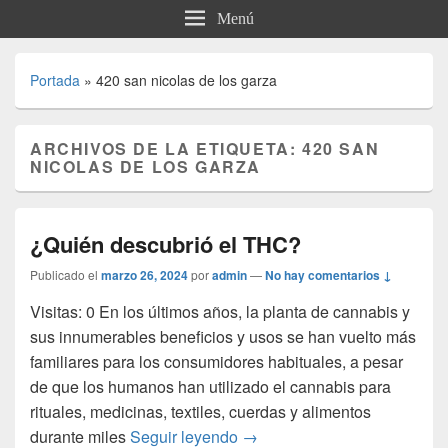
Menú
Portada
»
420 san nicolas de los garza
ARCHIVOS DE LA ETIQUETA:
420 SAN
NICOLAS DE LOS GARZA
¿Quién descubrió el THC?
Publicado el
marzo 26, 2024
por
admin
—
No hay comentarios ↓
Visitas: 0 En los últimos años, la planta de cannabis y
sus innumerables beneficios y usos se han vuelto más
familiares para los consumidores habituales, a pesar
de que los humanos han utilizado el cannabis para
rituales, medicinas, textiles, cuerdas y alimentos
¿Quién descubrió el THC?
durante miles
Seguir leyendo
→