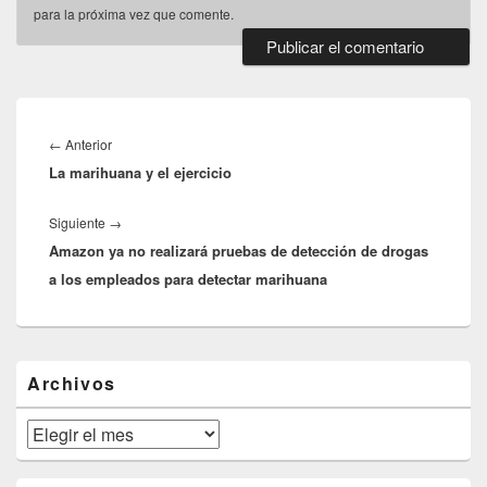
para la próxima vez que comente.
Navegación
de
Entrada
←
Anterior
entradas
La marihuana y el ejercicio
anterior:
Entrada
Siguiente
→
Amazon ya no realizará pruebas de detección de drogas
siguiente:
a los empleados para detectar marihuana
El
Archivos
área
de
widget
Archivos
barra
lateral
primaria