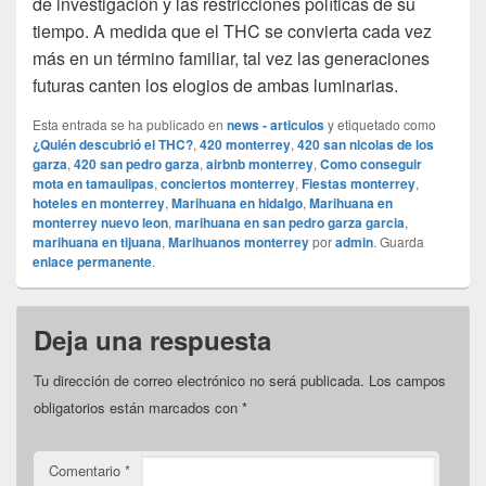
de investigación y las restricciones políticas de su
tiempo. A medida que el THC se convierta cada vez
más en un término familiar, tal vez las generaciones
futuras canten los elogios de ambas luminarias.
Esta entrada se ha publicado en
news - articulos
y etiquetado como
¿Quién descubrió el THC?
,
420 monterrey
,
420 san nicolas de los
garza
,
420 san pedro garza
,
airbnb monterrey
,
Como conseguir
mota en tamaulipas
,
conciertos monterrey
,
Fiestas monterrey
,
hoteles en monterrey
,
Marihuana en hidalgo
,
Marihuana en
monterrey nuevo leon
,
marihuana en san pedro garza garcia
,
marihuana en tijuana
,
Marihuanos monterrey
por
admin
. Guarda
enlace permanente
.
Deja una respuesta
Tu dirección de correo electrónico no será publicada.
Los campos
obligatorios están marcados con
*
Comentario
*