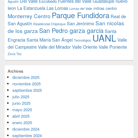
Del Valle
Fuentes del Valle
Guadalupe nuevo
Escobedo
Agustín
leon
La Estanzuela
Las Lomas
mitras centro
Lomas del Valle
Parque Fundidora
Monterrey Centro
Real de
San nicolas
San Agustín
San Jerónimo
Residencial Chipinque
San Pedro garza garcia
de los garza
Santa
UANL
Engracia
Santa María
San Ángel
Valle
Tecnológico
del Campestre
Valle del Mirador
Valle Oriente
Valle Poniente
Zona Tec
Archives
diciembre 2025
noviembre 2025
septiembre 2025
julio 2025
junio 2025
mayo 2025
abril 2025
enero 2025
diciembre 2024
septiembre 2024