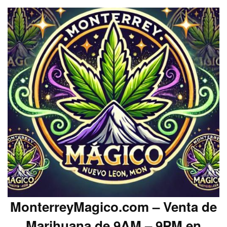
MonterreyMagico.com – Venta de
Marihuana de 9AM – 9PM en