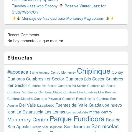
Tuesday Jazz with Snoopy
Positive Winter Jazz for
Study/Work/Chill
Mensaje de Navidad para MonterreyMagico.com
Recent Comments
No hay comentarios que mostrar.
Etiquetas
Chipinque
#apodaca
Contry
Barrio Antiguo
Centro Monterrey
Cumbres
Cumbres 1er Sector
Cumbres 2do Sector
Cumbres
3er Sector
Cumbres 4to Sector
Cumbres 5to Sector
Cumbres 6to Sector
Cumbres 7mo Sector
Cumbres Allegro
Cumbres Elite
Cumbres Elite Premier
Cumbres Madeira
Cumbres Provenza
Cumbres Renacimiento
Cumbres San
Del Valle
Fuentes del Valle
Guadalupe nuevo
Escobedo
Agustín
leon
La Estanzuela
Las Lomas
mitras centro
Lomas del Valle
Parque Fundidora
Monterrey Centro
Real de
San nicolas
San Agustín
San Jerónimo
Residencial Chipinque