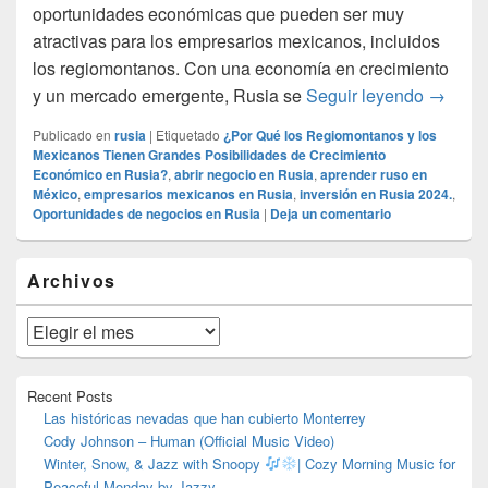
oportunidades económicas que pueden ser muy
atractivas para los empresarios mexicanos, incluidos
los regiomontanos. Con una economía en crecimiento
¿Por Qu
y un mercado emergente, Rusia se
Seguir leyendo
→
Publicado en
rusia
|
Etiquetado
¿Por Qué los Regiomontanos y los
Mexicanos Tienen Grandes Posibilidades de Crecimiento
Económico en Rusia?
,
abrir negocio en Rusia
,
aprender ruso en
México
,
empresarios mexicanos en Rusia
,
inversión en Rusia 2024.
,
Oportunidades de negocios en Rusia
|
Deja un comentario
El
Archivos
área
de
widget
Archivos
barra
lateral
primaria
Recent Posts
Las históricas nevadas que han cubierto Monterrey
Cody Johnson – Human (Official Music Video)
Winter, Snow, & Jazz with Snoopy
| Cozy Morning Music for
Peaceful Monday by Jazzy