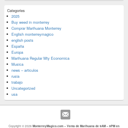
Categories
2025
Buy weed in monterrey
Comprar Marihuana Monterrey
English monterreymagico
english posts
España
Europa
Marihuana Regular Mty Economica
Musica
news – articulos
rusia
trabajo
Uncategorized
usa
Copyright © 2026
MonterreyMagico.com – Venta de Marihuana de 9AM – 9PM en