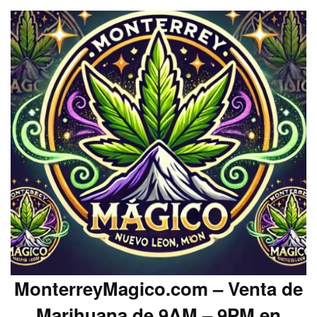
MonterreyMagico.com – Venta de
Marihuana de 9AM – 9PM en