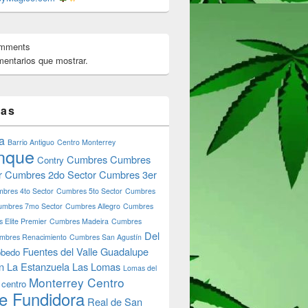
omments
entarios que mostrar.
tas
a
Barrio Antiguo
Centro Monterrey
nque
Cumbres
Cumbres
 de Crecimiento Económico en Rusia?
Contry
r
Cumbres 2do Sector
Cumbres 3er
bres 4to Sector
Cumbres 5to Sector
Cumbres
umbres 7mo Sector
Cumbres Allegro
Cumbres
 Elite Premier
Cumbres Madeira
Cumbres
Del
mbres Renacimiento
Cumbres San Agustín
Fuentes del Valle
Guadalupe
bedo
n
La Estanzuela
Las Lomas
Lomas del
Monterrey Centro
 centro
e Fundidora
Real de San