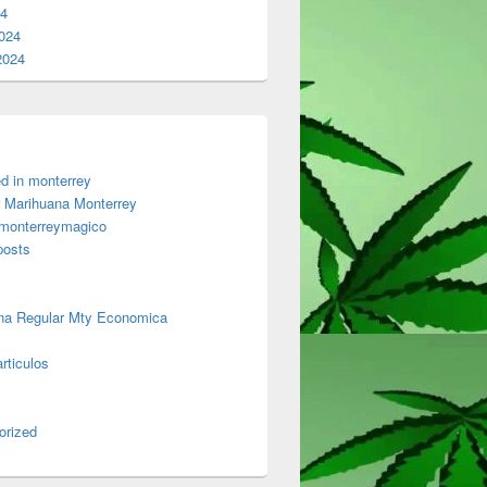
24
024
2024
d in monterrey
 Marihuana Monterrey
 monterreymagico
posts
na Regular Mty Economica
rticulos
orized