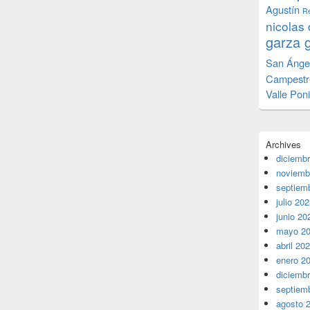
Agustín
Re
nicolas 
garza 
San Ánge
Campestr
Valle Pon
Archives
diciemb
noviemb
septiem
julio 20
junio 20
mayo 2
abril 20
enero 2
diciemb
septiem
agosto 