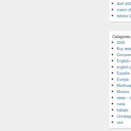
abril 20
marzo 2
febrero 
Categories
2025
Buy wee
Comprar
English
english 
España
Europa
Marihua
Musica
news – a
rusia
trabajo
Uncateg
usa