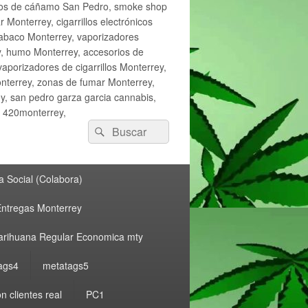
ctos de cáñamo San Pedro, smoke shop
onterrey, cigarrillos electrónicos
tabaco Monterrey, vaporizadores
y, humo Monterrey, accesorios de
vaporizadores de cigarrillos Monterrey,
nterrey, zonas de fumar Monterrey,
, san pedro garza garcia cannabis,
, 420monterrey,
Buscar
Buscar
por:
 Social (Colabora)
ntregas Monterrey
rihuana Regular Economica mty
ags4
metatags5
n clientes real
PC1