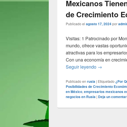
Mexicanos Tienen
de Crecimiento 
Publicado el
agosto 17, 2024
por
admi
Visitas: 1 Patrocinado por Mo
mundo, ofrece vastas oportu
atractivas para los empresari
Con una economía en crecimi
¿Por Qué los 
Seguir leyendo
→
Publicado en
rusia
|
Etiquetado
¿Por Q
Posibilidades de Crecimiento Económ
en México
,
empresarios mexicanos e
negocios en Rusia
|
Deja un comentar