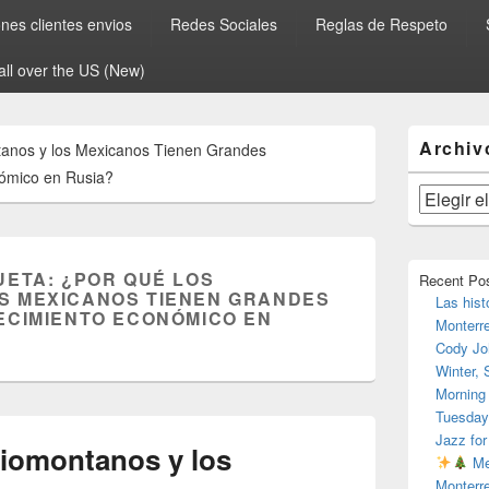
es clientes envios
Redes Sociales
Reglas de Respeto
all over the US (New)
El
Archiv
anos y los Mexicanos Tienen Grandes
área
de
nómico en Rusia?
widget
Archivos
barra
lateral
primaria
UETA:
¿POR QUÉ LOS
Recent Po
S MEXICANOS TIENEN GRANDES
Las hist
ECIMIENTO ECONÓMICO EN
Monterr
Cody Jo
Winter,
Morning
Tuesday
Jazz for
iomontanos y los
Me
Monterr