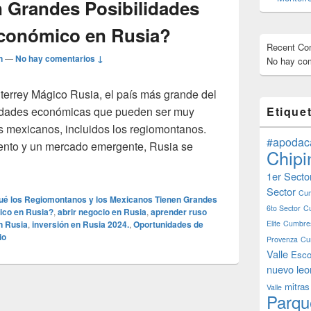
 Grandes Posibilidades
Económico en Rusia?
Recent C
n
—
No hay comentarios ↓
No hay com
nterrey Mágico Rusia, el país más grande del
nidades económicas que pueden ser muy
Etique
os mexicanos, incluidos los regiomontanos.
#apodac
ento y un mercado emergente, Rusia se
Chipi
Regiomontanos y los Mexicanos Tienen Grandes Posibilidades
1er Secto
Sector
Cum
ué los Regiomontanos y los Mexicanos Tienen Grandes
6to Sector
C
ico en Rusia?
,
abrir negocio en Rusia
,
aprender ruso
n Rusia
,
inversión en Rusia 2024.
,
Oportunidades de
Elite
Cumbres
io
Provenza
Cu
Valle
Esco
nuevo leo
mitras
Valle
Parqu