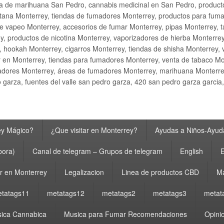
ta de marihuana San Pedro, cannabis medicinal en San Pedro, produ
ana Monterrey, tiendas de fumadores Monterrey, productos para fumar M
e vapeo Monterrey, accesorios de fumar Monterrey, pipas Monterrey, 
y, productos de nicotina Monterrey, vaporizadores de hierba Monterre
y, hookah Monterrey, cigarros Monterrey, tiendas de shisha Monterrey, 
 en Monterrey, tiendas para fumadores Monterrey, venta de tabaco Mo
adores Monterrey, áreas de fumadores Monterrey, marihuana Monterrey
garza, fuentes del valle san pedro garza, 420 san pedro garza garcia
ey Mágico?
¿Que visitar en Monterrey?
Ayudas a Niños-Ayuda
bora)
Canal de telegram – Grupos de telegram
English
E
 en Monterrey
Legalizacion
Linea de productos CBD
Ma
tatags11
metatags12
metatags2
metatags3
metat
ica Cannabica
Musica para Fumar Recomendaciones
Opinio