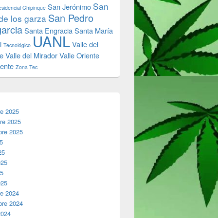
San
San Jerónimo
sidencial Chipinque
San Pedro
de los garza
garcia
Santa Engracia
Santa María
UANL
l
Valle del
Tecnológico
e
Valle del Mirador
Valle Oriente
iente
Zona Tec
re 2025
re 2025
bre 2025
25
25
025
25
025
re 2024
bre 2024
2024