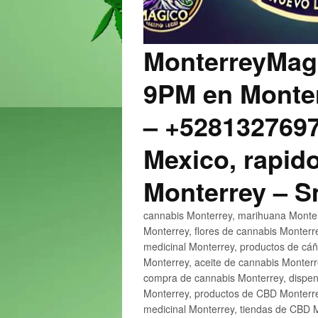
MonterreyMagi
9PM en Monter
– +5281327697
Mexico, rapido
Monterrey – 
cannabis Monterrey, marihuana Monter
Monterrey, flores de cannabis Monterr
medicinal Monterrey, productos de cá
Monterrey, aceite de cannabis Monter
compra de cannabis Monterrey, dispen
Monterrey, productos de CBD Monterre
medicinal Monterrey, tiendas de CBD 