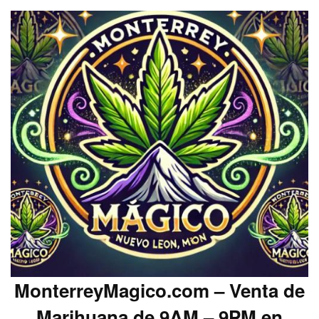
MonterreyMagico.com – Venta de
Marihuana de 9AM – 9PM en