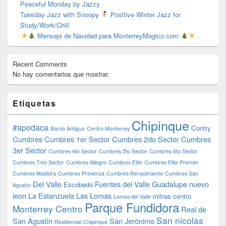
Peaceful Monday by Jazzy
Tuesday Jazz with Snoopy
Positive Winter Jazz for
Study/Work/Chill
Mensaje de Navidad para MonterreyMagico.com
Recent Comments
No hay comentarios que mostrar.
Etiquetas
Chipinque
#apodaca
Contry
Barrio Antiguo
Centro Monterrey
Cumbres
Cumbres 1er Sector
Cumbres 2do Sector
Cumbres
3er Sector
Cumbres 4to Sector
Cumbres 5to Sector
Cumbres 6to Sector
Cumbres 7mo Sector
Cumbres Allegro
Cumbres Elite
Cumbres Elite Premier
Cumbres Madeira
Cumbres Provenza
Cumbres Renacimiento
Cumbres San
Del Valle
Fuentes del Valle
Guadalupe nuevo
Escobedo
Agustín
leon
La Estanzuela
Las Lomas
mitras centro
Lomas del Valle
Parque Fundidora
Monterrey Centro
Real de
San nicolas
San Agustín
San Jerónimo
Residencial Chipinque