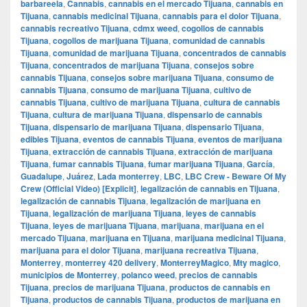
barbareela
,
Cannabis
,
cannabis en el mercado Tijuana
,
cannabis en
Tijuana
,
cannabis medicinal Tijuana
,
cannabis para el dolor Tijuana
,
cannabis recreativo Tijuana
,
cdmx weed
,
cogollos de cannabis
Tijuana
,
cogollos de marijuana Tijuana
,
comunidad de cannabis
Tijuana
,
comunidad de marijuana Tijuana
,
concentrados de cannabis
Tijuana
,
concentrados de marijuana Tijuana
,
consejos sobre
cannabis Tijuana
,
consejos sobre marijuana Tijuana
,
consumo de
cannabis Tijuana
,
consumo de marijuana Tijuana
,
cultivo de
cannabis Tijuana
,
cultivo de marijuana Tijuana
,
cultura de cannabis
Tijuana
,
cultura de marijuana Tijuana
,
dispensario de cannabis
Tijuana
,
dispensario de marijuana Tijuana
,
dispensario Tijuana
,
edibles Tijuana
,
eventos de cannabis Tijuana
,
eventos de marijuana
Tijuana
,
extracción de cannabis Tijuana
,
extracción de marijuana
Tijuana
,
fumar cannabis Tijuana
,
fumar marijuana Tijuana
,
García
,
Guadalupe
,
Juárez
,
Lada monterrey
,
LBC
,
LBC Crew - Beware Of My
Crew (Official Video) [Explicit]
,
legalización de cannabis en Tijuana
,
legalización de cannabis Tijuana
,
legalización de marijuana en
Tijuana
,
legalización de marijuana Tijuana
,
leyes de cannabis
Tijuana
,
leyes de marijuana Tijuana
,
marijuana
,
marijuana en el
mercado Tijuana
,
marijuana en Tijuana
,
marijuana medicinal Tijuana
,
marijuana para el dolor Tijuana
,
marijuana recreativa Tijuana
,
Monterrey
,
monterrey 420 delivery
,
MonterreyMagico
,
Mty magico
,
municipios de Monterrey
,
polanco weed
,
precios de cannabis
Tijuana
,
precios de marijuana Tijuana
,
productos de cannabis en
Tijuana
,
productos de cannabis Tijuana
,
productos de marijuana en