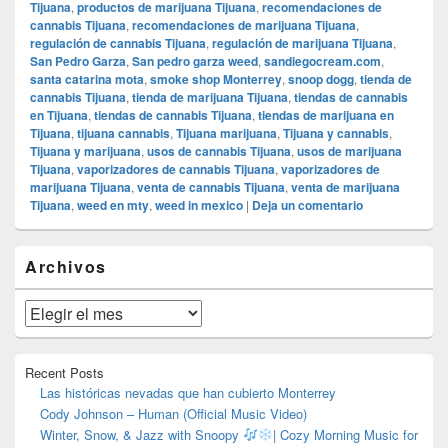
Tijuana
,
productos de marijuana Tijuana
,
recomendaciones de
cannabis Tijuana
,
recomendaciones de marijuana Tijuana
,
regulación de cannabis Tijuana
,
regulación de marijuana Tijuana
,
San Pedro Garza
,
San pedro garza weed
,
sandiegocream.com
,
santa catarina mota
,
smoke shop Monterrey
,
snoop dogg
,
tienda de
cannabis Tijuana
,
tienda de marijuana Tijuana
,
tiendas de cannabis
en Tijuana
,
tiendas de cannabis Tijuana
,
tiendas de marijuana en
Tijuana
,
tijuana cannabis
,
Tijuana marijuana
,
Tijuana y cannabis
,
Tijuana y marijuana
,
usos de cannabis Tijuana
,
usos de marijuana
Tijuana
,
vaporizadores de cannabis Tijuana
,
vaporizadores de
marijuana Tijuana
,
venta de cannabis Tijuana
,
venta de marijuana
Tijuana
,
weed en mty
,
weed in mexico
|
Deja un comentario
El
Archivos
área
de
widget
Archivos
barra
lateral
primaria
Recent Posts
Las históricas nevadas que han cubierto Monterrey
Cody Johnson – Human (Official Music Video)
Winter, Snow, & Jazz with Snoopy
| Cozy Morning Music for