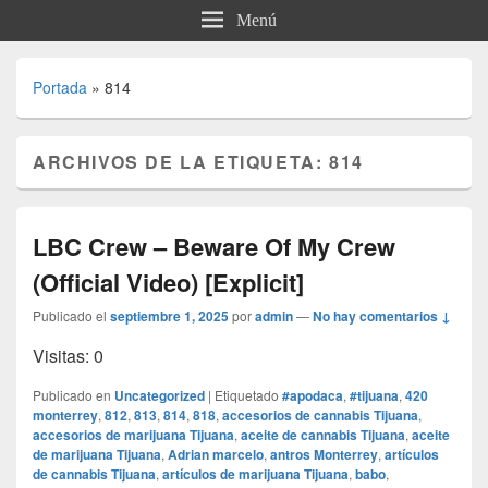
Menú
Portada
»
814
ARCHIVOS DE LA ETIQUETA:
814
LBC Crew – Beware Of My Crew
(Official Video) [Explicit]
Publicado el
septiembre 1, 2025
por
admin
—
No hay comentarios ↓
Visitas: 0
Publicado en
Uncategorized
|
Etiquetado
#apodaca
,
#tijuana
,
420
monterrey
,
812
,
813
,
814
,
818
,
accesorios de cannabis Tijuana
,
accesorios de marijuana Tijuana
,
aceite de cannabis Tijuana
,
aceite
de marijuana Tijuana
,
Adrian marcelo
,
antros Monterrey
,
artículos
de cannabis Tijuana
,
artículos de marijuana Tijuana
,
babo
,