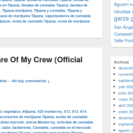
Agustín
s en Tijuana
,
tiendas de cannabis Tijuana
,
tiendas de
Re
nicolas 
s
,
Tijuana marijuana
,
Tijuana y cannabis
,
Tijuana y
usos de marijuana Tijuana
,
vaporizadores de cannabis
garza 
ijuana
,
venta de cannabis Tijuana
,
venta de marijuana
San Ánge
Campestr
Valle Pon
e Of My Crew (Official
Archives
diciemb
noviemb
septiem
dmin
—
No hay comentarios ↓
julio 20
junio 20
mayo 2
abril 20
do
#apodaca
,
#tijuana
,
420 monterrey
,
812
,
813
,
814
,
enero 2
accesorios de marijuana Tijuana
,
aceite de cannabis
diciemb
drian marcelo
,
antros Monterrey
,
artículos de cannabis
septiem
a
,
babo
,
barbareela
,
Cannabis
,
cannabis en el mercado
agosto 
 medicinal Tijuana
,
cannabis para el dolor Tijuana
,