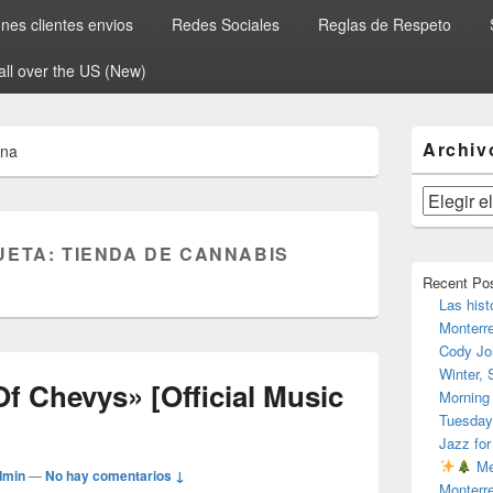
es clientes envios
Redes Sociales
Reglas de Respeto
all over the US (New)
El
Archiv
ana
área
de
widget
Archivos
barra
lateral
UETA:
TIENDA DE CANNABIS
primaria
Recent Po
Las hist
Monterr
Cody Jo
Winter,
f Chevys» [Official Music
Morning
Tuesday
Jazz for
Me
dmin
—
No hay comentarios ↓
Monterr