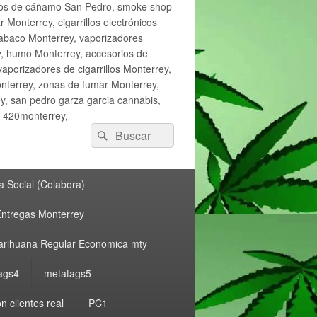
ctos de cáñamo San Pedro, smoke shop
onterrey, cigarrillos electrónicos
tabaco Monterrey, vaporizadores
y, humo Monterrey, accesorios de
vaporizadores de cigarrillos Monterrey,
nterrey, zonas de fumar Monterrey,
, san pedro garza garcia cannabis,
, 420monterrey,
Buscar
Buscar
por:
 Social (Colabora)
ntregas Monterrey
rihuana Regular Economica mty
ags4
metatags5
n clientes real
PC1