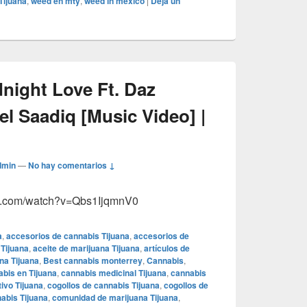
Tijuana
,
weed en mty
,
weed in mexico
|
Deja un
night Love Ft. Daz
el Saadiq [Music Video] |
dmin
—
No hay comentarios ↓
ube.com/watch?v=Qbs1IjqmnV0
a
,
accesorios de cannabis Tijuana
,
accesorios de
 Tijuana
,
aceite de marijuana Tijuana
,
artículos de
na Tijuana
,
Best cannabis monterrey
,
Cannabis
,
bis en Tijuana
,
cannabis medicinal Tijuana
,
cannabis
ivo Tijuana
,
cogollos de cannabis Tijuana
,
cogollos de
abis Tijuana
,
comunidad de marijuana Tijuana
,