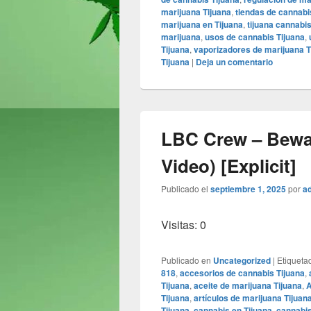
marijuana Tijuana
,
tiendas de cannabi
marijuana en Tijuana
,
tijuana cannabi
marijuana
,
usos de cannabis Tijuana
,
Tijuana
,
vaporizadores de marijuana T
Tijuana
|
Deja un comentario
LBC Crew – Bewar
Video) [Explicit]
Publicado el
septiembre 1, 2025
por
a
Visitas: 0
Publicado en
Uncategorized
|
Etiqueta
818
,
accesorios de cannabis Tijuana
,
Tijuana
,
aceite de marijuana Tijuana
,
A
Tijuana
,
artículos de marijuana Tijuan
Tijuana
,
cannabis en Tijuana
,
cannabis