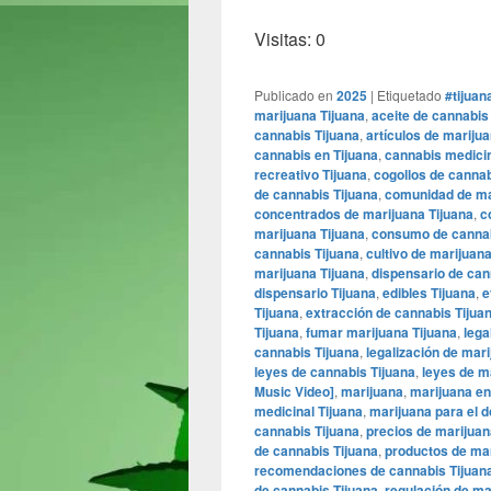
Visitas: 0
Publicado en
2025
|
Etiquetado
#tijuan
marijuana Tijuana
,
aceite de cannabis
cannabis Tijuana
,
artículos de marijua
cannabis en Tijuana
,
cannabis medicin
recreativo Tijuana
,
cogollos de cannab
de cannabis Tijuana
,
comunidad de ma
concentrados de marijuana Tijuana
,
c
marijuana Tijuana
,
consumo de cannab
cannabis Tijuana
,
cultivo de marijuana
marijuana Tijuana
,
dispensario de can
dispensario Tijuana
,
edibles Tijuana
,
e
Tijuana
,
extracción de cannabis Tijua
Tijuana
,
fumar marijuana Tijuana
,
lega
cannabis Tijuana
,
legalización de mari
leyes de cannabis Tijuana
,
leyes de m
Music Video]
,
marijuana
,
marijuana en
medicinal Tijuana
,
marijuana para el d
cannabis Tijuana
,
precios de marijuan
de cannabis Tijuana
,
productos de mar
recomendaciones de cannabis Tijuan
de cannabis Tijuana
,
regulación de ma