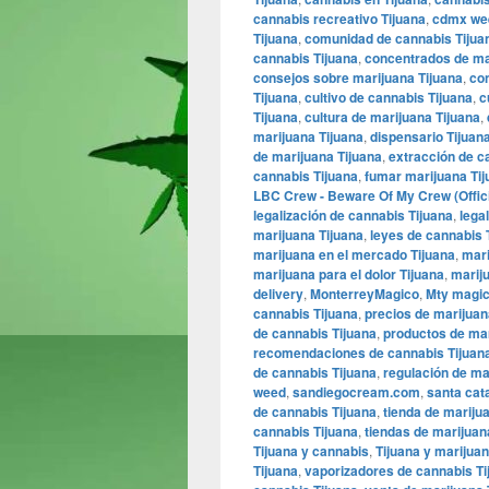
cannabis recreativo Tijuana
,
cdmx we
Tijuana
,
comunidad de cannabis Tijua
cannabis Tijuana
,
concentrados de ma
consejos sobre marijuana Tijuana
,
co
Tijuana
,
cultivo de cannabis Tijuana
,
c
Tijuana
,
cultura de marijuana Tijuana
,
marijuana Tijuana
,
dispensario Tijuan
de marijuana Tijuana
,
extracción de c
cannabis Tijuana
,
fumar marijuana Tij
LBC Crew - Beware Of My Crew (Officia
legalización de cannabis Tijuana
,
lega
marijuana Tijuana
,
leyes de cannabis 
marijuana en el mercado Tijuana
,
mari
marijuana para el dolor Tijuana
,
mariju
delivery
,
MonterreyMagico
,
Mty magi
cannabis Tijuana
,
precios de marijuan
de cannabis Tijuana
,
productos de mar
recomendaciones de cannabis Tijuan
de cannabis Tijuana
,
regulación de ma
weed
,
sandiegocream.com
,
santa cat
de cannabis Tijuana
,
tienda de mariju
cannabis Tijuana
,
tiendas de marijuan
Tijuana y cannabis
,
Tijuana y marijua
Tijuana
,
vaporizadores de cannabis Ti