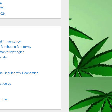
24
024
2024
d in monterrey
 Marihuana Monterrey
 monterreymagico
posts
na Regular Mty Economica
rticulos
orized