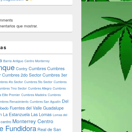
omments
entarios que mostrar.
tas
a
Barrio Antiguo
Centro Monterrey
nque
Cumbres
Cumbres
Contry
r
Cumbres 2do Sector
Cumbres 3er
bres 4to Sector
Cumbres 5to Sector
Cumbres
umbres 7mo Sector
Cumbres Allegro
Cumbres
 Elite Premier
Cumbres Madeira
Cumbres
Del
mbres Renacimiento
Cumbres San Agustín
Fuentes del Valle
Guadalupe
bedo
n
La Estanzuela
Las Lomas
Lomas del
Monterrey Centro
 centro
e Fundidora
Real de San