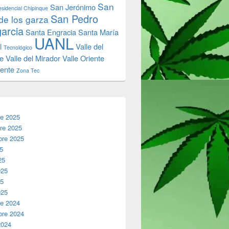
San
San Jerónimo
sidencial Chipinque
San Pedro
de los garza
garcia
Santa Engracia
Santa María
UANL
l
Valle del
Tecnológico
e
Valle del Mirador
Valle Oriente
iente
Zona Tec
re 2025
re 2025
bre 2025
25
25
025
25
025
re 2024
bre 2024
2024