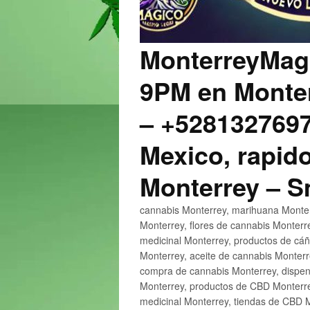
MonterreyMagi
9PM en Monter
– +5281327697
Mexico, rapido
Monterrey – 
cannabis Monterrey, marihuana Monter
Monterrey, flores de cannabis Monterr
medicinal Monterrey, productos de cá
Monterrey, aceite de cannabis Monter
compra de cannabis Monterrey, dispen
Monterrey, productos de CBD Monterre
medicinal Monterrey, tiendas de CBD 