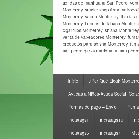
tiendas de marihuana San Pedro, ven
Monterrey, smoke shop área metropolit
Monterrey, vapeo Monterrey, tiendas d
Monterrey, tiendas de tabaco Monterre
cigarrillos Monterrey, shisha Monterre
venta de vapeadores Monterrey, fumar
productos para shisha Monterrey, fum
san pedro garza marihuana, san pedro 
Menú
Inicio
¿Por Qué Elegir Monterr
principal
Ayudas a Niños-Ayuda Social (Cola
Formas de pago – Envio
Fumar
metatags1
metatags10
me
metatags6
metatags7
Mus