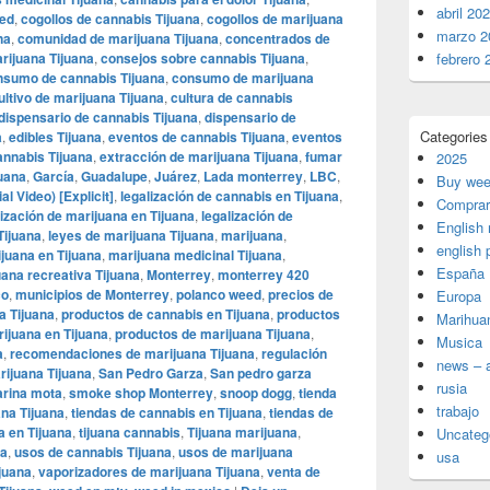
abril 20
ed
,
cogollos de cannabis Tijuana
,
cogollos de marijuana
marzo 2
na
,
comunidad de marijuana Tijuana
,
concentrados de
rijuana Tijuana
,
consejos sobre cannabis Tijuana
,
febrero 
nsumo de cannabis Tijuana
,
consumo de marijuana
ultivo de marijuana Tijuana
,
cultura de cannabis
dispensario de cannabis Tijuana
,
dispensario de
Categories
a
,
edibles Tijuana
,
eventos de cannabis Tijuana
,
eventos
annabis Tijuana
,
extracción de marijuana Tijuana
,
fumar
2025
uana
,
García
,
Guadalupe
,
Juárez
,
Lada monterrey
,
LBC
,
Buy wee
l Video) [Explicit]
,
legalización de cannabis en Tijuana
,
Comprar
lización de marijuana en Tijuana
,
legalización de
English
Tijuana
,
leyes de marijuana Tijuana
,
marijuana
,
english 
juana en Tijuana
,
marijuana medicinal Tijuana
,
España
ana recreativa Tijuana
,
Monterrey
,
monterrey 420
co
,
municipios de Monterrey
,
polanco weed
,
precios de
Europa
a Tijuana
,
productos de cannabis en Tijuana
,
productos
Marihua
ijuana en Tijuana
,
productos de marijuana Tijuana
,
Musica
a
,
recomendaciones de marijuana Tijuana
,
regulación
news – a
rijuana Tijuana
,
San Pedro Garza
,
San pedro garza
rusia
arina mota
,
smoke shop Monterrey
,
snoop dogg
,
tienda
trabajo
ana Tijuana
,
tiendas de cannabis en Tijuana
,
tiendas de
a en Tijuana
,
tijuana cannabis
,
Tijuana marijuana
,
Uncateg
na
,
usos de cannabis Tijuana
,
usos de marijuana
usa
juana
,
vaporizadores de marijuana Tijuana
,
venta de