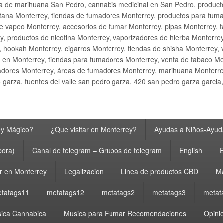
ta de marihuana San Pedro, cannabis medicinal en San Pedro, produ
ana Monterrey, tiendas de fumadores Monterrey, productos para fumar M
e vapeo Monterrey, accesorios de fumar Monterrey, pipas Monterrey, 
y, productos de nicotina Monterrey, vaporizadores de hierba Monterre
y, hookah Monterrey, cigarros Monterrey, tiendas de shisha Monterrey, 
 en Monterrey, tiendas para fumadores Monterrey, venta de tabaco Mo
adores Monterrey, áreas de fumadores Monterrey, marihuana Monterrey
garza, fuentes del valle san pedro garza, 420 san pedro garza garcia
ey Mágico?
¿Que visitar en Monterrey?
Ayudas a Niños-Ayuda
bora)
Canal de telegram – Grupos de telegram
English
E
 en Monterrey
Legalizacion
Linea de productos CBD
Ma
tatags11
metatags12
metatags2
metatags3
metat
ica Cannabica
Musica para Fumar Recomendaciones
Opinio