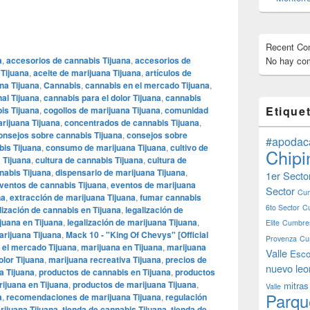
Recent C
a
,
accesorios de cannabis Tijuana
,
accesorios de
No hay com
 Tijuana
,
aceite de marijuana Tijuana
,
artículos de
na Tijuana
,
Cannabis
,
cannabis en el mercado Tijuana
,
al Tijuana
,
cannabis para el dolor Tijuana
,
cannabis
Etique
is Tijuana
,
cogollos de marijuana Tijuana
,
comunidad
rijuana Tijuana
,
concentrados de cannabis Tijuana
,
onsejos sobre cannabis Tijuana
,
consejos sobre
#apodac
is Tijuana
,
consumo de marijuana Tijuana
,
cultivo de
Chipi
 Tijuana
,
cultura de cannabis Tijuana
,
cultura de
nabis Tijuana
,
dispensario de marijuana Tijuana
,
1er Secto
ventos de cannabis Tijuana
,
eventos de marijuana
Sector
Cum
na
,
extracción de marijuana Tijuana
,
fumar cannabis
6to Sector
C
lización de cannabis en Tijuana
,
legalización de
juana en Tijuana
,
legalización de marijuana Tijuana
,
Elite
Cumbres
arijuana Tijuana
,
Mack 10 - "King Of Chevys" [Official
Provenza
Cu
 el mercado Tijuana
,
marijuana en Tijuana
,
marijuana
Valle
Esco
olor Tijuana
,
marijuana recreativa Tijuana
,
precios de
nuevo leo
a Tijuana
,
productos de cannabis en Tijuana
,
productos
ijuana en Tijuana
,
productos de marijuana Tijuana
,
mitras
Valle
Parqu
a
,
recomendaciones de marijuana Tijuana
,
regulación
rijuana Tijuana
,
tienda de cannabis Tijuana
,
tienda de