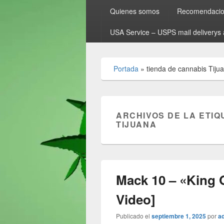
Quienes somos
Recomendacion
USA Service – USPS mail deliverys 
Portada
»
tienda de cannabis Tiju
ARCHIVOS DE LA ETIQ
TIJUANA
Mack 10 – «King O
Video]
Publicado el
septiembre 1, 2025
por
a