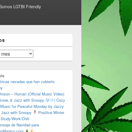
Somos LGTBI Friendly
os
sts
óricas nevadas que han cubierto
ey
hnson – Human (Official Music Video)
 Snow, & Jazz with Snoopy
| Cozy
 Music for Peaceful Monday by Jazzy
 Jazz with Snoopy
Positive Winter
 Study/Work/Chill
nsaje de Navidad para
eyMagico.com