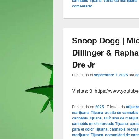
cannabis Tijuana
,
venta de marijuana 
comentario
Snoop Dogg | Mid
Dillinger & Rapha
Dre Jr
Publicado el
septiembre 1, 2025
por
a
Visitas: 3 https://www.yout
Publicado en
2025
|
Etiquetado
#tijuan
marijuana Tijuana
,
aceite de cannabis
cannabis Tijuana
,
artículos de marijua
cannabis en el mercado Tijuana
,
canna
para el dolor Tijuana
,
cannabis recreat
marijuana Tijuana
,
comunidad de cann