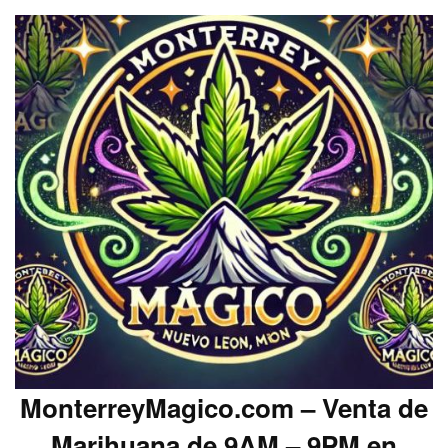
MonterreyMagico.com – Venta de
Marihuana de 9AM – 9PM en