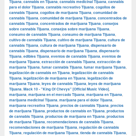
Tijuana
,
cannabis en Tijuana
,
cannabis medicinal Tijuana
,
cannabis
para el dolor Tijuana
,
cannabis recreativo Tijuana
,
cogollos de
cannabis Tijuana
,
cogollos de marijuana Tijuana
,
comunidad de
cannabis Tijuana
,
comunidad de marijuana Tijuana
,
concentrados de
cannabis Tijuana
,
concentrados de marijuana Tijuana
,
consejos
sobre cannabis Tijuana
,
consejos sobre marijuana Tijuana
,
consumo de cannabis Tijuana
,
consumo de marijuana Tijuana
,
cultivo de cannabis Tijuana
,
cultivo de marijuana Tijuana
,
cultura de
cannabis Tijuana
,
cultura de marijuana Tijuana
,
dispensario de
cannabis Tijuana
,
dispensario de marijuana Tijuana
,
dispensario
Tijuana
,
edibles Tijuana
,
eventos de cannabis Tijuana
,
eventos de
marijuana Tijuana
,
extracción de cannabis Tijuana
,
extracción de
marijuana Tijuana
,
fumar cannabis Tijuana
,
fumar marijuana Tijuana
,
legalización de cannabis en Tijuana
,
legalización de cannabis
Tijuana
,
legalización de marijuana en Tijuana
,
legalización de
marijuana Tijuana
,
leyes de cannabis Tijuana
,
leyes de marijuana
Tijuana
,
Mack 10 - "King Of Chevys" [Official Music Video]
,
marijuana
,
marijuana en el mercado Tijuana
,
marijuana en Tijuana
,
marijuana medicinal Tijuana
,
marijuana para el dolor Tijuana
,
marijuana recreativa Tijuana
,
precios de cannabis Tijuana
,
precios
de marijuana Tijuana
,
productos de cannabis en Tijuana
,
productos
de cannabis Tijuana
,
productos de marijuana en Tijuana
,
productos
de marijuana Tijuana
,
recomendaciones de cannabis Tijuana
,
recomendaciones de marijuana Tijuana
,
regulación de cannabis
Tijuana
,
regulación de marijuana Tijuana
,
tienda de cannabis Tijuana
,