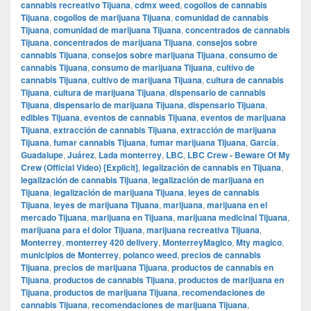
cannabis recreativo Tijuana
,
cdmx weed
,
cogollos de cannabis
Tijuana
,
cogollos de marijuana Tijuana
,
comunidad de cannabis
Tijuana
,
comunidad de marijuana Tijuana
,
concentrados de cannabis
Tijuana
,
concentrados de marijuana Tijuana
,
consejos sobre
cannabis Tijuana
,
consejos sobre marijuana Tijuana
,
consumo de
cannabis Tijuana
,
consumo de marijuana Tijuana
,
cultivo de
cannabis Tijuana
,
cultivo de marijuana Tijuana
,
cultura de cannabis
Tijuana
,
cultura de marijuana Tijuana
,
dispensario de cannabis
Tijuana
,
dispensario de marijuana Tijuana
,
dispensario Tijuana
,
edibles Tijuana
,
eventos de cannabis Tijuana
,
eventos de marijuana
Tijuana
,
extracción de cannabis Tijuana
,
extracción de marijuana
Tijuana
,
fumar cannabis Tijuana
,
fumar marijuana Tijuana
,
García
,
Guadalupe
,
Juárez
,
Lada monterrey
,
LBC
,
LBC Crew - Beware Of My
Crew (Official Video) [Explicit]
,
legalización de cannabis en Tijuana
,
legalización de cannabis Tijuana
,
legalización de marijuana en
Tijuana
,
legalización de marijuana Tijuana
,
leyes de cannabis
Tijuana
,
leyes de marijuana Tijuana
,
marijuana
,
marijuana en el
mercado Tijuana
,
marijuana en Tijuana
,
marijuana medicinal Tijuana
,
marijuana para el dolor Tijuana
,
marijuana recreativa Tijuana
,
Monterrey
,
monterrey 420 delivery
,
MonterreyMagico
,
Mty magico
,
municipios de Monterrey
,
polanco weed
,
precios de cannabis
Tijuana
,
precios de marijuana Tijuana
,
productos de cannabis en
Tijuana
,
productos de cannabis Tijuana
,
productos de marijuana en
Tijuana
,
productos de marijuana Tijuana
,
recomendaciones de
cannabis Tijuana
,
recomendaciones de marijuana Tijuana
,