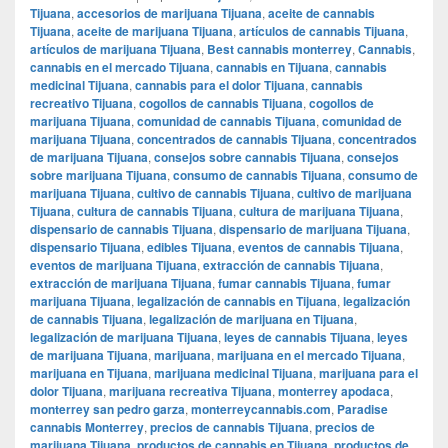
Tijuana
,
accesorios de marijuana Tijuana
,
aceite de cannabis
Tijuana
,
aceite de marijuana Tijuana
,
artículos de cannabis Tijuana
,
artículos de marijuana Tijuana
,
Best cannabis monterrey
,
Cannabis
,
cannabis en el mercado Tijuana
,
cannabis en Tijuana
,
cannabis
medicinal Tijuana
,
cannabis para el dolor Tijuana
,
cannabis
recreativo Tijuana
,
cogollos de cannabis Tijuana
,
cogollos de
marijuana Tijuana
,
comunidad de cannabis Tijuana
,
comunidad de
marijuana Tijuana
,
concentrados de cannabis Tijuana
,
concentrados
de marijuana Tijuana
,
consejos sobre cannabis Tijuana
,
consejos
sobre marijuana Tijuana
,
consumo de cannabis Tijuana
,
consumo de
marijuana Tijuana
,
cultivo de cannabis Tijuana
,
cultivo de marijuana
Tijuana
,
cultura de cannabis Tijuana
,
cultura de marijuana Tijuana
,
dispensario de cannabis Tijuana
,
dispensario de marijuana Tijuana
,
dispensario Tijuana
,
edibles Tijuana
,
eventos de cannabis Tijuana
,
eventos de marijuana Tijuana
,
extracción de cannabis Tijuana
,
extracción de marijuana Tijuana
,
fumar cannabis Tijuana
,
fumar
marijuana Tijuana
,
legalización de cannabis en Tijuana
,
legalización
de cannabis Tijuana
,
legalización de marijuana en Tijuana
,
legalización de marijuana Tijuana
,
leyes de cannabis Tijuana
,
leyes
de marijuana Tijuana
,
marijuana
,
marijuana en el mercado Tijuana
,
marijuana en Tijuana
,
marijuana medicinal Tijuana
,
marijuana para el
dolor Tijuana
,
marijuana recreativa Tijuana
,
monterrey apodaca
,
monterrey san pedro garza
,
monterreycannabis.com
,
Paradise
cannabis Monterrey
,
precios de cannabis Tijuana
,
precios de
marijuana Tijuana
,
productos de cannabis en Tijuana
,
productos de