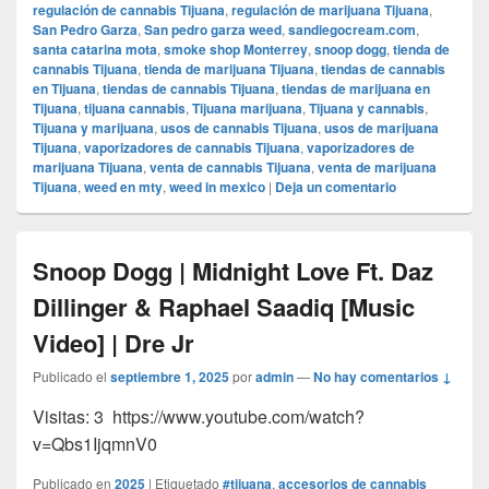
regulación de cannabis Tijuana
,
regulación de marijuana Tijuana
,
San Pedro Garza
,
San pedro garza weed
,
sandiegocream.com
,
santa catarina mota
,
smoke shop Monterrey
,
snoop dogg
,
tienda de
cannabis Tijuana
,
tienda de marijuana Tijuana
,
tiendas de cannabis
en Tijuana
,
tiendas de cannabis Tijuana
,
tiendas de marijuana en
Tijuana
,
tijuana cannabis
,
Tijuana marijuana
,
Tijuana y cannabis
,
Tijuana y marijuana
,
usos de cannabis Tijuana
,
usos de marijuana
Tijuana
,
vaporizadores de cannabis Tijuana
,
vaporizadores de
marijuana Tijuana
,
venta de cannabis Tijuana
,
venta de marijuana
Tijuana
,
weed en mty
,
weed in mexico
|
Deja un comentario
Snoop Dogg | Midnight Love Ft. Daz
Dillinger & Raphael Saadiq [Music
Video] | Dre Jr
Publicado el
septiembre 1, 2025
por
admin
—
No hay comentarios ↓
Visitas: 3 https://www.youtube.com/watch?
v=Qbs1IjqmnV0
Publicado en
2025
|
Etiquetado
#tijuana
,
accesorios de cannabis