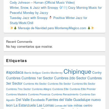
Cody Johnson – Human (Official Music Video)
Winter, Snow, & Jazz with Snoopy
| Cozy Morning Music for
Peaceful Monday by Jazzy
Tuesday Jazz with Snoopy
Positive Winter Jazz for
Study/Work/Chill
Mensaje de Navidad para MonterreyMagico.com
Recent Comments
No hay comentarios que mostrar.
Etiquetas
Chipinque
#apodaca
Contry
Barrio Antiguo
Centro Monterrey
Cumbres
Cumbres 1er Sector
Cumbres 2do Sector
Cumbres
3er Sector
Cumbres 4to Sector
Cumbres 5to Sector
Cumbres 6to Sector
Cumbres 7mo Sector
Cumbres Allegro
Cumbres Elite
Cumbres Elite Premier
Cumbres Madeira
Cumbres Provenza
Cumbres Renacimiento
Cumbres San
Del Valle
Fuentes del Valle
Guadalupe nuevo
Escobedo
Agustín
leon
La Estanzuela
Las Lomas
mitras centro
Lomas del Valle