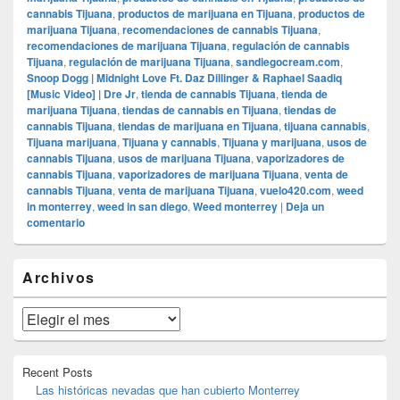
cannabis Tijuana
,
productos de marijuana en Tijuana
,
productos de
marijuana Tijuana
,
recomendaciones de cannabis Tijuana
,
recomendaciones de marijuana Tijuana
,
regulación de cannabis
Tijuana
,
regulación de marijuana Tijuana
,
sandiegocream.com
,
Snoop Dogg | Midnight Love Ft. Daz Dillinger & Raphael Saadiq
[Music Video] | Dre Jr
,
tienda de cannabis Tijuana
,
tienda de
marijuana Tijuana
,
tiendas de cannabis en Tijuana
,
tiendas de
cannabis Tijuana
,
tiendas de marijuana en Tijuana
,
tijuana cannabis
,
Tijuana marijuana
,
Tijuana y cannabis
,
Tijuana y marijuana
,
usos de
cannabis Tijuana
,
usos de marijuana Tijuana
,
vaporizadores de
cannabis Tijuana
,
vaporizadores de marijuana Tijuana
,
venta de
cannabis Tijuana
,
venta de marijuana Tijuana
,
vuelo420.com
,
weed
in monterrey
,
weed in san diego
,
Weed monterrey
|
Deja un
comentario
El
Archivos
área
de
widget
Archivos
barra
lateral
primaria
Recent Posts
Las históricas nevadas que han cubierto Monterrey