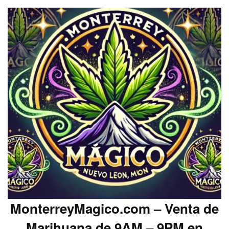
MonterreyMagico.com – Venta de
Marihuana de 9AM – 9PM en