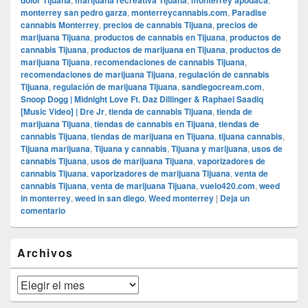
monterrey san pedro garza
,
monterreycannabis.com
,
Paradise
cannabis Monterrey
,
precios de cannabis Tijuana
,
precios de
marijuana Tijuana
,
productos de cannabis en Tijuana
,
productos de
cannabis Tijuana
,
productos de marijuana en Tijuana
,
productos de
marijuana Tijuana
,
recomendaciones de cannabis Tijuana
,
recomendaciones de marijuana Tijuana
,
regulación de cannabis
Tijuana
,
regulación de marijuana Tijuana
,
sandiegocream.com
,
Snoop Dogg | Midnight Love Ft. Daz Dillinger & Raphael Saadiq
[Music Video] | Dre Jr
,
tienda de cannabis Tijuana
,
tienda de
marijuana Tijuana
,
tiendas de cannabis en Tijuana
,
tiendas de
cannabis Tijuana
,
tiendas de marijuana en Tijuana
,
tijuana cannabis
,
Tijuana marijuana
,
Tijuana y cannabis
,
Tijuana y marijuana
,
usos de
cannabis Tijuana
,
usos de marijuana Tijuana
,
vaporizadores de
cannabis Tijuana
,
vaporizadores de marijuana Tijuana
,
venta de
cannabis Tijuana
,
venta de marijuana Tijuana
,
vuelo420.com
,
weed
in monterrey
,
weed in san diego
,
Weed monterrey
|
Deja un
comentario
El
Archivos
área
de
widget
Archivos
barra
lateral