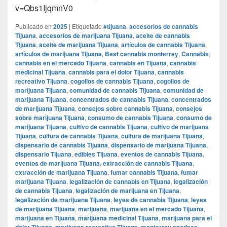
v=Qbs1IjqmnV0
Publicado en
2025
|
Etiquetado
#tijuana
,
accesorios de cannabis
Tijuana
,
accesorios de marijuana Tijuana
,
aceite de cannabis
Tijuana
,
aceite de marijuana Tijuana
,
artículos de cannabis Tijuana
,
artículos de marijuana Tijuana
,
Best cannabis monterrey
,
Cannabis
,
cannabis en el mercado Tijuana
,
cannabis en Tijuana
,
cannabis
medicinal Tijuana
,
cannabis para el dolor Tijuana
,
cannabis
recreativo Tijuana
,
cogollos de cannabis Tijuana
,
cogollos de
marijuana Tijuana
,
comunidad de cannabis Tijuana
,
comunidad de
marijuana Tijuana
,
concentrados de cannabis Tijuana
,
concentrados
de marijuana Tijuana
,
consejos sobre cannabis Tijuana
,
consejos
sobre marijuana Tijuana
,
consumo de cannabis Tijuana
,
consumo de
marijuana Tijuana
,
cultivo de cannabis Tijuana
,
cultivo de marijuana
Tijuana
,
cultura de cannabis Tijuana
,
cultura de marijuana Tijuana
,
dispensario de cannabis Tijuana
,
dispensario de marijuana Tijuana
,
dispensario Tijuana
,
edibles Tijuana
,
eventos de cannabis Tijuana
,
eventos de marijuana Tijuana
,
extracción de cannabis Tijuana
,
extracción de marijuana Tijuana
,
fumar cannabis Tijuana
,
fumar
marijuana Tijuana
,
legalización de cannabis en Tijuana
,
legalización
de cannabis Tijuana
,
legalización de marijuana en Tijuana
,
legalización de marijuana Tijuana
,
leyes de cannabis Tijuana
,
leyes
de marijuana Tijuana
,
marijuana
,
marijuana en el mercado Tijuana
,
marijuana en Tijuana
,
marijuana medicinal Tijuana
,
marijuana para el
dolor Tijuana
,
marijuana recreativa Tijuana
,
monterrey apodaca
,