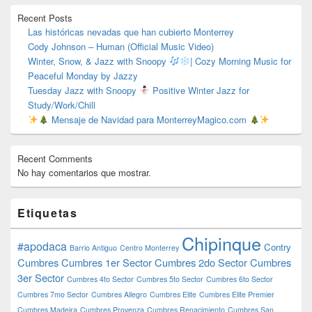
primaria
Recent Posts
Las históricas nevadas que han cubierto Monterrey
Cody Johnson – Human (Official Music Video)
Winter, Snow, & Jazz with Snoopy
| Cozy Morning Music for
Peaceful Monday by Jazzy
Tuesday Jazz with Snoopy
Positive Winter Jazz for
Study/Work/Chill
Mensaje de Navidad para MonterreyMagico.com
Recent Comments
No hay comentarios que mostrar.
Etiquetas
Chipinque
#apodaca
Contry
Barrio Antiguo
Centro Monterrey
Cumbres
Cumbres 1er Sector
Cumbres 2do Sector
Cumbres
3er Sector
Cumbres 4to Sector
Cumbres 5to Sector
Cumbres 6to Sector
Cumbres 7mo Sector
Cumbres Allegro
Cumbres Elite
Cumbres Elite Premier
Cumbres Madeira
Cumbres Provenza
Cumbres Renacimiento
Cumbres San