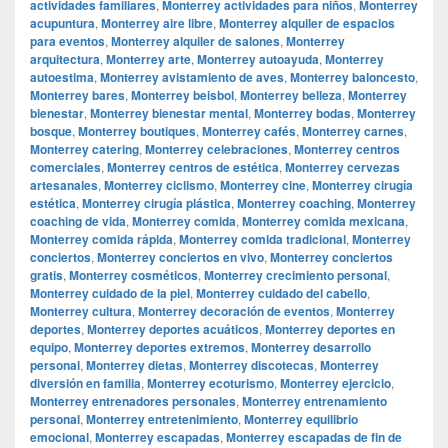
actividades familiares
,
Monterrey actividades para niños
,
Monterrey
acupuntura
,
Monterrey aire libre
,
Monterrey alquiler de espacios
para eventos
,
Monterrey alquiler de salones
,
Monterrey
arquitectura
,
Monterrey arte
,
Monterrey autoayuda
,
Monterrey
autoestima
,
Monterrey avistamiento de aves
,
Monterrey baloncesto
,
Monterrey bares
,
Monterrey beisbol
,
Monterrey belleza
,
Monterrey
bienestar
,
Monterrey bienestar mental
,
Monterrey bodas
,
Monterrey
bosque
,
Monterrey boutiques
,
Monterrey cafés
,
Monterrey carnes
,
Monterrey catering
,
Monterrey celebraciones
,
Monterrey centros
comerciales
,
Monterrey centros de estética
,
Monterrey cervezas
artesanales
,
Monterrey ciclismo
,
Monterrey cine
,
Monterrey cirugía
estética
,
Monterrey cirugía plástica
,
Monterrey coaching
,
Monterrey
coaching de vida
,
Monterrey comida
,
Monterrey comida mexicana
,
Monterrey comida rápida
,
Monterrey comida tradicional
,
Monterrey
conciertos
,
Monterrey conciertos en vivo
,
Monterrey conciertos
gratis
,
Monterrey cosméticos
,
Monterrey crecimiento personal
,
Monterrey cuidado de la piel
,
Monterrey cuidado del cabello
,
Monterrey cultura
,
Monterrey decoración de eventos
,
Monterrey
deportes
,
Monterrey deportes acuáticos
,
Monterrey deportes en
equipo
,
Monterrey deportes extremos
,
Monterrey desarrollo
personal
,
Monterrey dietas
,
Monterrey discotecas
,
Monterrey
diversión en familia
,
Monterrey ecoturismo
,
Monterrey ejercicio
,
Monterrey entrenadores personales
,
Monterrey entrenamiento
personal
,
Monterrey entretenimiento
,
Monterrey equilibrio
emocional
,
Monterrey escapadas
,
Monterrey escapadas de fin de