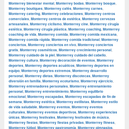
Monterrey bienestar mental
,
Monterrey bodas
,
Monterrey bosque
,
Monterrey boutiques
,
Monterrey cafés
,
Monterrey carnes
,
Monterrey catering
,
Monterrey celebraciones
,
Monterrey centros
comerciales
,
Monterrey centros de estética
,
Monterrey cervezas
artesanales
,
Monterrey ciclismo
,
Monterrey cine
,
Monterrey cirugía
estética
,
Monterrey cirugía plástica
,
Monterrey coaching
,
Monterrey
coaching de vida
,
Monterrey comida
,
Monterrey comida mexicana
,
Monterrey comida rápida
,
Monterrey comida tradicional
,
Monterrey
conciertos
,
Monterrey conciertos en vivo
,
Monterrey conciertos
gratis
,
Monterrey cosméticos
,
Monterrey crecimiento personal
,
Monterrey cuidado de la piel
,
Monterrey cuidado del cabello
,
Monterrey cultura
,
Monterrey decoración de eventos
,
Monterrey
deportes
,
Monterrey deportes acuáticos
,
Monterrey deportes en
equipo
,
Monterrey deportes extremos
,
Monterrey desarrollo
personal
,
Monterrey dietas
,
Monterrey discotecas
,
Monterrey
diversión en familia
,
Monterrey ecoturismo
,
Monterrey ejercicio
,
Monterrey entrenadores personales
,
Monterrey entrenamiento
personal
,
Monterrey entretenimiento
,
Monterrey equilibrio
emocional
,
Monterrey escapadas
,
Monterrey escapadas de fin de
semana
,
Monterrey estética
,
Monterrey estilistas
,
Monterrey estilo
de vida saludable
,
Monterrey eventos
,
Monterrey eventos
culturales
,
Monterrey eventos deportivos
,
Monterrey experiencias
únicas
,
Monterrey festivales
,
Monterrey festivales de música
,
Monterrey fiestas
,
Monterrey fiestas privadas
,
Monterrey fitness
,
Monterrey fútbol
,
Monterrey gastronomía
,
Monterrey gimnasios
,