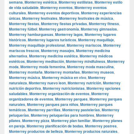
semana
,
Monterrey estética
,
Monterrey estilistas
,
Monterrey estilo
de vida saludable
,
Monterrey eventos
,
Monterrey eventos
culturales
,
Monterrey eventos deportivos
,
Monterrey experiencias
únicas
,
Monterrey festivales
,
Monterrey festivales de música
,
Monterrey fiestas
,
Monterrey fiestas privadas
,
Monterrey fitness
,
Monterrey fútbol
,
Monterrey gastronomía
,
Monterrey gimnasios
,
Monterrey hamburguesas
,
Monterrey lagos
,
Monterrey lugares
históricos
,
Monterrey lugares turísticos
,
Monterrey maquillaje
,
Monterrey maquillaje profesional
,
Monterrey mariscos
,
Monterrey
mariscos frescos
,
Monterrey masajes
,
Monterrey medicina
alternativa
,
Monterrey medicina estética
,
Monterrey médicos
estéticos
,
Monterrey meditación
,
Monterrey mindfulness
,
Monterrey
moda
,
Monterrey moda femenina
,
Monterrey moda masculina
,
Monterrey montaña
,
Monterrey montañas
,
Monterrey museos
,
Monterrey música
,
Monterrey música en vivo
,
Monterrey
naturaleza
,
Monterrey nuevo leon
,
Monterrey nutrición
,
Monterrey
nutrición deportiva
,
Monterrey nutricionistas
,
Monterrey opciones
saludables
,
Monterrey organización de eventos
,
Monterrey
organizadores de eventos
,
Monterrey parques
,
Monterrey parques
naturales
,
Monterrey parques para niños
,
Monterrey parques
temáticos
,
Monterrey parrillas
,
Monterrey pastelerías
,
Monterrey
peluquerías
,
Monterrey peluquerías para hombres
,
Monterrey
pilates
,
Monterrey pizza
,
Monterrey plan familiar
,
Monterrey planes
en pareja
,
Monterrey planificación de bodas
,
Monterrey postres
,
Monterrey productos de belleza
,
Monterrey productos naturales
,