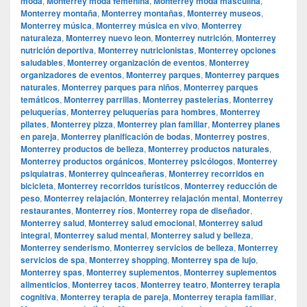
moda
,
Monterrey moda femenina
,
Monterrey moda masculina
,
Monterrey montaña
,
Monterrey montañas
,
Monterrey museos
,
Monterrey música
,
Monterrey música en vivo
,
Monterrey
naturaleza
,
Monterrey nuevo leon
,
Monterrey nutrición
,
Monterrey
nutrición deportiva
,
Monterrey nutricionistas
,
Monterrey opciones
saludables
,
Monterrey organización de eventos
,
Monterrey
organizadores de eventos
,
Monterrey parques
,
Monterrey parques
naturales
,
Monterrey parques para niños
,
Monterrey parques
temáticos
,
Monterrey parrillas
,
Monterrey pastelerías
,
Monterrey
peluquerías
,
Monterrey peluquerías para hombres
,
Monterrey
pilates
,
Monterrey pizza
,
Monterrey plan familiar
,
Monterrey planes
en pareja
,
Monterrey planificación de bodas
,
Monterrey postres
,
Monterrey productos de belleza
,
Monterrey productos naturales
,
Monterrey productos orgánicos
,
Monterrey psicólogos
,
Monterrey
psiquiatras
,
Monterrey quinceañeras
,
Monterrey recorridos en
bicicleta
,
Monterrey recorridos turísticos
,
Monterrey reducción de
peso
,
Monterrey relajación
,
Monterrey relajación mental
,
Monterrey
restaurantes
,
Monterrey ríos
,
Monterrey ropa de diseñador
,
Monterrey salud
,
Monterrey salud emocional
,
Monterrey salud
integral
,
Monterrey salud mental
,
Monterrey salud y belleza
,
Monterrey senderismo
,
Monterrey servicios de belleza
,
Monterrey
servicios de spa
,
Monterrey shopping
,
Monterrey spa de lujo
,
Monterrey spas
,
Monterrey suplementos
,
Monterrey suplementos
alimenticios
,
Monterrey tacos
,
Monterrey teatro
,
Monterrey terapia
cognitiva
,
Monterrey terapia de pareja
,
Monterrey terapia familiar
,