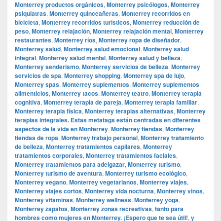
Monterrey productos orgánicos
,
Monterrey psicólogos
,
Monterrey
psiquiatras
,
Monterrey quinceañeras
,
Monterrey recorridos en
bicicleta
,
Monterrey recorridos turísticos
,
Monterrey reducción de
peso
,
Monterrey relajación
,
Monterrey relajación mental
,
Monterrey
restaurantes
,
Monterrey ríos
,
Monterrey ropa de diseñador
,
Monterrey salud
,
Monterrey salud emocional
,
Monterrey salud
integral
,
Monterrey salud mental
,
Monterrey salud y belleza
,
Monterrey senderismo
,
Monterrey servicios de belleza
,
Monterrey
servicios de spa
,
Monterrey shopping
,
Monterrey spa de lujo
,
Monterrey spas
,
Monterrey suplementos
,
Monterrey suplementos
alimenticios
,
Monterrey tacos
,
Monterrey teatro
,
Monterrey terapia
cognitiva
,
Monterrey terapia de pareja
,
Monterrey terapia familiar
,
Monterrey terapia física
,
Monterrey terapias alternativas
,
Monterrey
terapias integrales. Estas metatags están centradas en diferentes
aspectos de la vida en Monterrey
,
Monterrey tiendas
,
Monterrey
tiendas de ropa
,
Monterrey trabajo personal
,
Monterrey tratamiento
de belleza
,
Monterrey tratamientos capilares
,
Monterrey
tratamientos corporales
,
Monterrey tratamientos faciales
,
Monterrey tratamientos para adelgazar
,
Monterrey turismo
,
Monterrey turismo de aventura
,
Monterrey turismo ecológico
,
Monterrey vegano
,
Monterrey vegetarianos
,
Monterrey viajes
,
Monterrey viajes cortos
,
Monterrey vida nocturna
,
Monterrey vinos
,
Monterrey vitaminas
,
Monterrey wellness
,
Monterrey yoga
,
Monterrey zapatos
,
Monterrey zonas recreativas
,
tanto para
hombres como mujeres en Monterrey. ¡Espero que te sea útil!
,
y