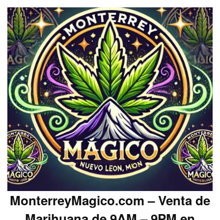
MonterreyMagico.com – Venta de
Marihuana de 9AM – 9PM en