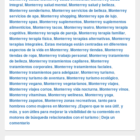
integral
,
Monterrey salud mental
,
Monterrey salud y belleza
,
Monterrey senderismo
,
Monterrey servicios de belleza
,
Monterrey
servicios de spa
,
Monterrey shopping
,
Monterrey spa de lujo
,
Monterrey spas
,
Monterrey suplementos
,
Monterrey suplementos
alimenticios
,
Monterrey tacos
,
Monterrey teatro
,
Monterrey terapia
cognitiva
,
Monterrey terapia de pareja
,
Monterrey terapia familiar
,
Monterrey terapia física
,
Monterrey terapias alternativas
,
Monterrey
terapias integrales. Estas metatags están centradas en diferentes
aspectos de la vida en Monterrey
,
Monterrey tiendas
,
Monterrey
tiendas de ropa
,
Monterrey trabajo personal
,
Monterrey tratamiento
de belleza
,
Monterrey tratamientos capilares
,
Monterrey
tratamientos corporales
,
Monterrey tratamientos faciales
,
Monterrey tratamientos para adelgazar
,
Monterrey turismo
,
Monterrey turismo de aventura
,
Monterrey turismo ecológico
,
Monterrey vegano
,
Monterrey vegetarianos
,
Monterrey viajes
,
Monterrey viajes cortos
,
Monterrey vida nocturna
,
Monterrey vinos
,
Monterrey vitaminas
,
Monterrey wellness
,
Monterrey yoga
,
Monterrey zapatos
,
Monterrey zonas recreativas
,
tanto para
hombres como mujeres en Monterrey. ¡Espero que te sea útil!
,
y
más
,
y son útiles para mejorar la visibilidad de tu contenido en
motores de búsqueda relacionados con el turismo
|
Deja un
comentario