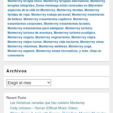
Monterrey terapia física
,
Monterrey terapias alternativas
,
Monterrey
terapias integrales. Estas metatags están centradas en diferentes
aspectos de la vida en Monterrey
,
Monterrey tiendas
,
Monterrey
tiendas de ropa
,
Monterrey trabajo personal
,
Monterrey tratamiento
de belleza
,
Monterrey tratamientos capilares
,
Monterrey
tratamientos corporales
,
Monterrey tratamientos faciales
,
Monterrey tratamientos para adelgazar
,
Monterrey turismo
,
Monterrey turismo de aventura
,
Monterrey turismo ecológico
,
Monterrey vegano
,
Monterrey vegetarianos
,
Monterrey viajes
,
Monterrey viajes cortos
,
Monterrey vida nocturna
,
Monterrey vinos
,
Monterrey vitaminas
,
Monterrey wellness
,
Monterrey yoga
,
Monterrey zapatos
,
Monterrey zonas recreativas
,
y más
|
Deja un
comentario
El
Archivos
área
de
widget
Archivos
barra
lateral
primaria
Recent Posts
Las históricas nevadas que han cubierto Monterrey
Cody Johnson – Human (Official Music Video)