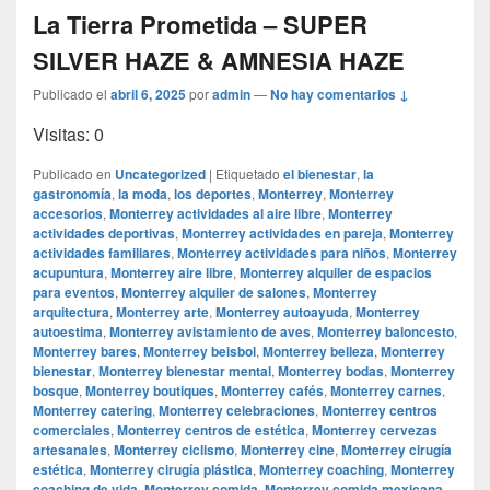
La Tierra Prometida – SUPER
SILVER HAZE & AMNESIA HAZE
Publicado el
abril 6, 2025
por
admin
—
No hay comentarios ↓
Visitas: 0
Publicado en
Uncategorized
|
Etiquetado
el bienestar
,
la
gastronomía
,
la moda
,
los deportes
,
Monterrey
,
Monterrey
accesorios
,
Monterrey actividades al aire libre
,
Monterrey
actividades deportivas
,
Monterrey actividades en pareja
,
Monterrey
actividades familiares
,
Monterrey actividades para niños
,
Monterrey
acupuntura
,
Monterrey aire libre
,
Monterrey alquiler de espacios
para eventos
,
Monterrey alquiler de salones
,
Monterrey
arquitectura
,
Monterrey arte
,
Monterrey autoayuda
,
Monterrey
autoestima
,
Monterrey avistamiento de aves
,
Monterrey baloncesto
,
Monterrey bares
,
Monterrey beisbol
,
Monterrey belleza
,
Monterrey
bienestar
,
Monterrey bienestar mental
,
Monterrey bodas
,
Monterrey
bosque
,
Monterrey boutiques
,
Monterrey cafés
,
Monterrey carnes
,
Monterrey catering
,
Monterrey celebraciones
,
Monterrey centros
comerciales
,
Monterrey centros de estética
,
Monterrey cervezas
artesanales
,
Monterrey ciclismo
,
Monterrey cine
,
Monterrey cirugía
estética
,
Monterrey cirugía plástica
,
Monterrey coaching
,
Monterrey
coaching de vida
,
Monterrey comida
,
Monterrey comida mexicana
,