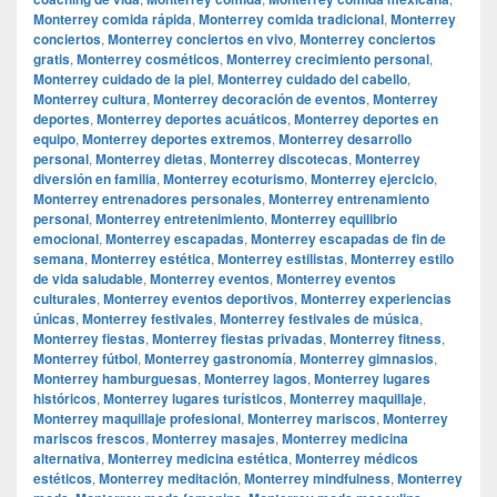
Monterrey comida rápida
,
Monterrey comida tradicional
,
Monterrey
conciertos
,
Monterrey conciertos en vivo
,
Monterrey conciertos
gratis
,
Monterrey cosméticos
,
Monterrey crecimiento personal
,
Monterrey cuidado de la piel
,
Monterrey cuidado del cabello
,
Monterrey cultura
,
Monterrey decoración de eventos
,
Monterrey
deportes
,
Monterrey deportes acuáticos
,
Monterrey deportes en
equipo
,
Monterrey deportes extremos
,
Monterrey desarrollo
personal
,
Monterrey dietas
,
Monterrey discotecas
,
Monterrey
diversión en familia
,
Monterrey ecoturismo
,
Monterrey ejercicio
,
Monterrey entrenadores personales
,
Monterrey entrenamiento
personal
,
Monterrey entretenimiento
,
Monterrey equilibrio
emocional
,
Monterrey escapadas
,
Monterrey escapadas de fin de
semana
,
Monterrey estética
,
Monterrey estilistas
,
Monterrey estilo
de vida saludable
,
Monterrey eventos
,
Monterrey eventos
culturales
,
Monterrey eventos deportivos
,
Monterrey experiencias
únicas
,
Monterrey festivales
,
Monterrey festivales de música
,
Monterrey fiestas
,
Monterrey fiestas privadas
,
Monterrey fitness
,
Monterrey fútbol
,
Monterrey gastronomía
,
Monterrey gimnasios
,
Monterrey hamburguesas
,
Monterrey lagos
,
Monterrey lugares
históricos
,
Monterrey lugares turísticos
,
Monterrey maquillaje
,
Monterrey maquillaje profesional
,
Monterrey mariscos
,
Monterrey
mariscos frescos
,
Monterrey masajes
,
Monterrey medicina
alternativa
,
Monterrey medicina estética
,
Monterrey médicos
estéticos
,
Monterrey meditación
,
Monterrey mindfulness
,
Monterrey