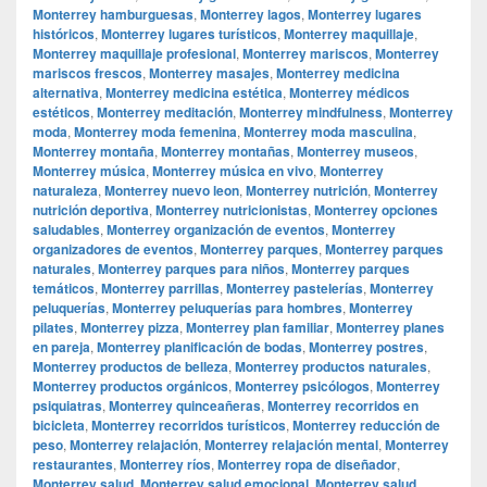
Monterrey hamburguesas
,
Monterrey lagos
,
Monterrey lugares
históricos
,
Monterrey lugares turísticos
,
Monterrey maquillaje
,
Monterrey maquillaje profesional
,
Monterrey mariscos
,
Monterrey
mariscos frescos
,
Monterrey masajes
,
Monterrey medicina
alternativa
,
Monterrey medicina estética
,
Monterrey médicos
estéticos
,
Monterrey meditación
,
Monterrey mindfulness
,
Monterrey
moda
,
Monterrey moda femenina
,
Monterrey moda masculina
,
Monterrey montaña
,
Monterrey montañas
,
Monterrey museos
,
Monterrey música
,
Monterrey música en vivo
,
Monterrey
naturaleza
,
Monterrey nuevo leon
,
Monterrey nutrición
,
Monterrey
nutrición deportiva
,
Monterrey nutricionistas
,
Monterrey opciones
saludables
,
Monterrey organización de eventos
,
Monterrey
organizadores de eventos
,
Monterrey parques
,
Monterrey parques
naturales
,
Monterrey parques para niños
,
Monterrey parques
temáticos
,
Monterrey parrillas
,
Monterrey pastelerías
,
Monterrey
peluquerías
,
Monterrey peluquerías para hombres
,
Monterrey
pilates
,
Monterrey pizza
,
Monterrey plan familiar
,
Monterrey planes
en pareja
,
Monterrey planificación de bodas
,
Monterrey postres
,
Monterrey productos de belleza
,
Monterrey productos naturales
,
Monterrey productos orgánicos
,
Monterrey psicólogos
,
Monterrey
psiquiatras
,
Monterrey quinceañeras
,
Monterrey recorridos en
bicicleta
,
Monterrey recorridos turísticos
,
Monterrey reducción de
peso
,
Monterrey relajación
,
Monterrey relajación mental
,
Monterrey
restaurantes
,
Monterrey ríos
,
Monterrey ropa de diseñador
,
Monterrey salud
,
Monterrey salud emocional
,
Monterrey salud