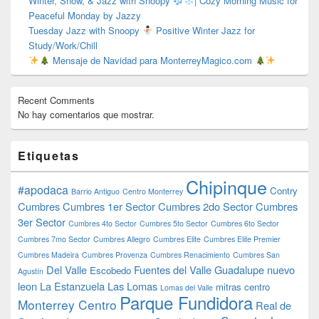
Winter, Snow, & Jazz with Snoopy
| Cozy Morning Music for
Peaceful Monday by Jazzy
Tuesday Jazz with Snoopy
Positive Winter Jazz for
Study/Work/Chill
Mensaje de Navidad para MonterreyMagico.com
Recent Comments
No hay comentarios que mostrar.
Etiquetas
Chipinque
#apodaca
Contry
Barrio Antiguo
Centro Monterrey
Cumbres
Cumbres 1er Sector
Cumbres 2do Sector
Cumbres
3er Sector
Cumbres 4to Sector
Cumbres 5to Sector
Cumbres 6to Sector
Cumbres 7mo Sector
Cumbres Allegro
Cumbres Elite
Cumbres Elite Premier
Cumbres Madeira
Cumbres Provenza
Cumbres Renacimiento
Cumbres San
Del Valle
Fuentes del Valle
Guadalupe nuevo
Escobedo
Agustín
leon
La Estanzuela
Las Lomas
mitras centro
Lomas del Valle
Parque Fundidora
Monterrey Centro
Real de