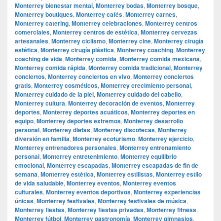
Monterrey bienestar mental
,
Monterrey bodas
,
Monterrey bosque
,
Monterrey boutiques
,
Monterrey cafés
,
Monterrey carnes
,
Monterrey catering
,
Monterrey celebraciones
,
Monterrey centros
comerciales
,
Monterrey centros de estética
,
Monterrey cervezas
artesanales
,
Monterrey ciclismo
,
Monterrey cine
,
Monterrey cirugía
estética
,
Monterrey cirugía plástica
,
Monterrey coaching
,
Monterrey
coaching de vida
,
Monterrey comida
,
Monterrey comida mexicana
,
Monterrey comida rápida
,
Monterrey comida tradicional
,
Monterrey
conciertos
,
Monterrey conciertos en vivo
,
Monterrey conciertos
gratis
,
Monterrey cosméticos
,
Monterrey crecimiento personal
,
Monterrey cuidado de la piel
,
Monterrey cuidado del cabello
,
Monterrey cultura
,
Monterrey decoración de eventos
,
Monterrey
deportes
,
Monterrey deportes acuáticos
,
Monterrey deportes en
equipo
,
Monterrey deportes extremos
,
Monterrey desarrollo
personal
,
Monterrey dietas
,
Monterrey discotecas
,
Monterrey
diversión en familia
,
Monterrey ecoturismo
,
Monterrey ejercicio
,
Monterrey entrenadores personales
,
Monterrey entrenamiento
personal
,
Monterrey entretenimiento
,
Monterrey equilibrio
emocional
,
Monterrey escapadas
,
Monterrey escapadas de fin de
semana
,
Monterrey estética
,
Monterrey estilistas
,
Monterrey estilo
de vida saludable
,
Monterrey eventos
,
Monterrey eventos
culturales
,
Monterrey eventos deportivos
,
Monterrey experiencias
únicas
,
Monterrey festivales
,
Monterrey festivales de música
,
Monterrey fiestas
,
Monterrey fiestas privadas
,
Monterrey fitness
,
Monterrey fútbol
,
Monterrey gastronomía
,
Monterrey gimnasios
,