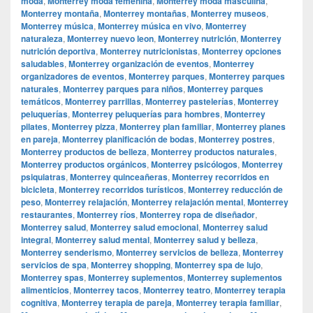
moda
,
Monterrey moda femenina
,
Monterrey moda masculina
,
Monterrey montaña
,
Monterrey montañas
,
Monterrey museos
,
Monterrey música
,
Monterrey música en vivo
,
Monterrey
naturaleza
,
Monterrey nuevo leon
,
Monterrey nutrición
,
Monterrey
nutrición deportiva
,
Monterrey nutricionistas
,
Monterrey opciones
saludables
,
Monterrey organización de eventos
,
Monterrey
organizadores de eventos
,
Monterrey parques
,
Monterrey parques
naturales
,
Monterrey parques para niños
,
Monterrey parques
temáticos
,
Monterrey parrillas
,
Monterrey pastelerías
,
Monterrey
peluquerías
,
Monterrey peluquerías para hombres
,
Monterrey
pilates
,
Monterrey pizza
,
Monterrey plan familiar
,
Monterrey planes
en pareja
,
Monterrey planificación de bodas
,
Monterrey postres
,
Monterrey productos de belleza
,
Monterrey productos naturales
,
Monterrey productos orgánicos
,
Monterrey psicólogos
,
Monterrey
psiquiatras
,
Monterrey quinceañeras
,
Monterrey recorridos en
bicicleta
,
Monterrey recorridos turísticos
,
Monterrey reducción de
peso
,
Monterrey relajación
,
Monterrey relajación mental
,
Monterrey
restaurantes
,
Monterrey ríos
,
Monterrey ropa de diseñador
,
Monterrey salud
,
Monterrey salud emocional
,
Monterrey salud
integral
,
Monterrey salud mental
,
Monterrey salud y belleza
,
Monterrey senderismo
,
Monterrey servicios de belleza
,
Monterrey
servicios de spa
,
Monterrey shopping
,
Monterrey spa de lujo
,
Monterrey spas
,
Monterrey suplementos
,
Monterrey suplementos
alimenticios
,
Monterrey tacos
,
Monterrey teatro
,
Monterrey terapia
cognitiva
,
Monterrey terapia de pareja
,
Monterrey terapia familiar
,