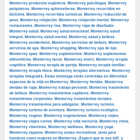
Monterrey productos orgánicos
,
Monterrey psicólogos
,
Monterrey
psiquiatras
,
Monterrey quinceañeras
,
Monterrey recorridos en
bicicleta
,
Monterrey recorridos turísticos
,
Monterrey reducción de
peso
,
Monterrey relajación
,
Monterrey relajación mental
,
Monterrey
restaurantes
,
Monterrey ríos
,
Monterrey ropa de diseñador
,
Monterrey salud
,
Monterrey salud emocional
,
Monterrey salud
integral
,
Monterrey salud mental
,
Monterrey salud y belleza
,
Monterrey senderismo
,
Monterrey servicios de belleza
,
Monterrey
servicios de spa
,
Monterrey shopping
,
Monterrey spa de lujo
,
Monterrey spas
,
Monterrey suplementos
,
Monterrey suplementos
alimenticios
,
Monterrey tacos
,
Monterrey teatro
,
Monterrey terapia
cognitiva
,
Monterrey terapia de pareja
,
Monterrey terapia familiar
,
Monterrey terapia física
,
Monterrey terapias alternativas
,
Monterrey
terapias integrales. Estas metatags están centradas en diferentes
aspectos de la vida en Monterrey
,
Monterrey tiendas
,
Monterrey
tiendas de ropa
,
Monterrey trabajo personal
,
Monterrey tratamiento
de belleza
,
Monterrey tratamientos capilares
,
Monterrey
tratamientos corporales
,
Monterrey tratamientos faciales
,
Monterrey tratamientos para adelgazar
,
Monterrey turismo
,
Monterrey turismo de aventura
,
Monterrey turismo ecológico
,
Monterrey vegano
,
Monterrey vegetarianos
,
Monterrey viajes
,
Monterrey viajes cortos
,
Monterrey vida nocturna
,
Monterrey vinos
,
Monterrey vitaminas
,
Monterrey wellness
,
Monterrey yoga
,
Monterrey zapatos
,
Monterrey zonas recreativas
,
tanto para
hombres como mujeres en Monterrey. ¡Espero que te sea útil!
,
y