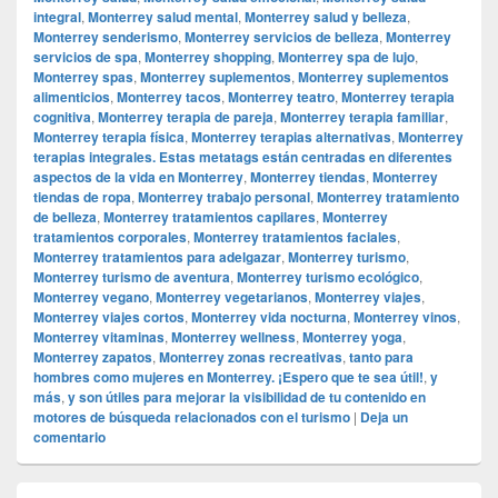
integral
,
Monterrey salud mental
,
Monterrey salud y belleza
,
Monterrey senderismo
,
Monterrey servicios de belleza
,
Monterrey
servicios de spa
,
Monterrey shopping
,
Monterrey spa de lujo
,
Monterrey spas
,
Monterrey suplementos
,
Monterrey suplementos
alimenticios
,
Monterrey tacos
,
Monterrey teatro
,
Monterrey terapia
cognitiva
,
Monterrey terapia de pareja
,
Monterrey terapia familiar
,
Monterrey terapia física
,
Monterrey terapias alternativas
,
Monterrey
terapias integrales. Estas metatags están centradas en diferentes
aspectos de la vida en Monterrey
,
Monterrey tiendas
,
Monterrey
tiendas de ropa
,
Monterrey trabajo personal
,
Monterrey tratamiento
de belleza
,
Monterrey tratamientos capilares
,
Monterrey
tratamientos corporales
,
Monterrey tratamientos faciales
,
Monterrey tratamientos para adelgazar
,
Monterrey turismo
,
Monterrey turismo de aventura
,
Monterrey turismo ecológico
,
Monterrey vegano
,
Monterrey vegetarianos
,
Monterrey viajes
,
Monterrey viajes cortos
,
Monterrey vida nocturna
,
Monterrey vinos
,
Monterrey vitaminas
,
Monterrey wellness
,
Monterrey yoga
,
Monterrey zapatos
,
Monterrey zonas recreativas
,
tanto para
hombres como mujeres en Monterrey. ¡Espero que te sea útil!
,
y
más
,
y son útiles para mejorar la visibilidad de tu contenido en
motores de búsqueda relacionados con el turismo
|
Deja un
comentario