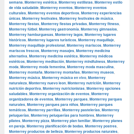
semana
,
Monterrey estética
,
Monterrey estilistas
,
Monterrey estilo
de vida saludable
,
Monterrey eventos
,
Monterrey eventos
culturales
,
Monterrey eventos deportivos
,
Monterrey experiencias
únicas
,
Monterrey festivales
,
Monterrey festivales de música
,
Monterrey fiestas
,
Monterrey fiestas privadas
,
Monterrey fitness
,
Monterrey fútbol
,
Monterrey gastronomía
,
Monterrey gimnasios
,
Monterrey hamburguesas
,
Monterrey lagos
,
Monterrey lugares
históricos
,
Monterrey lugares turísticos
,
Monterrey maquillaje
,
Monterrey maquillaje profesional
,
Monterrey mariscos
,
Monterrey
mariscos frescos
,
Monterrey masajes
,
Monterrey medicina
alternativa
,
Monterrey medicina estética
,
Monterrey médicos
estéticos
,
Monterrey meditación
,
Monterrey mindfulness
,
Monterrey
moda
,
Monterrey moda femenina
,
Monterrey moda masculina
,
Monterrey montaña
,
Monterrey montañas
,
Monterrey museos
,
Monterrey música
,
Monterrey música en vivo
,
Monterrey
naturaleza
,
Monterrey nuevo leon
,
Monterrey nutrición
,
Monterrey
nutrición deportiva
,
Monterrey nutricionistas
,
Monterrey opciones
saludables
,
Monterrey organización de eventos
,
Monterrey
organizadores de eventos
,
Monterrey parques
,
Monterrey parques
naturales
,
Monterrey parques para niños
,
Monterrey parques
temáticos
,
Monterrey parrillas
,
Monterrey pastelerías
,
Monterrey
peluquerías
,
Monterrey peluquerías para hombres
,
Monterrey
pilates
,
Monterrey pizza
,
Monterrey plan familiar
,
Monterrey planes
en pareja
,
Monterrey planificación de bodas
,
Monterrey postres
,
Monterrey productos de belleza
,
Monterrey productos naturales
,