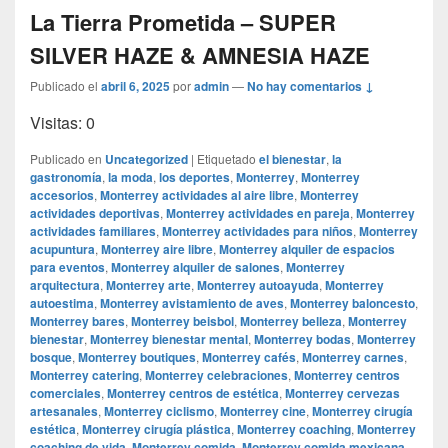
La Tierra Prometida – SUPER
SILVER HAZE & AMNESIA HAZE
Publicado el
abril 6, 2025
por
admin
—
No hay comentarios ↓
Visitas: 0
Publicado en
Uncategorized
|
Etiquetado
el bienestar
,
la
gastronomía
,
la moda
,
los deportes
,
Monterrey
,
Monterrey
accesorios
,
Monterrey actividades al aire libre
,
Monterrey
actividades deportivas
,
Monterrey actividades en pareja
,
Monterrey
actividades familiares
,
Monterrey actividades para niños
,
Monterrey
acupuntura
,
Monterrey aire libre
,
Monterrey alquiler de espacios
para eventos
,
Monterrey alquiler de salones
,
Monterrey
arquitectura
,
Monterrey arte
,
Monterrey autoayuda
,
Monterrey
autoestima
,
Monterrey avistamiento de aves
,
Monterrey baloncesto
,
Monterrey bares
,
Monterrey beisbol
,
Monterrey belleza
,
Monterrey
bienestar
,
Monterrey bienestar mental
,
Monterrey bodas
,
Monterrey
bosque
,
Monterrey boutiques
,
Monterrey cafés
,
Monterrey carnes
,
Monterrey catering
,
Monterrey celebraciones
,
Monterrey centros
comerciales
,
Monterrey centros de estética
,
Monterrey cervezas
artesanales
,
Monterrey ciclismo
,
Monterrey cine
,
Monterrey cirugía
estética
,
Monterrey cirugía plástica
,
Monterrey coaching
,
Monterrey
coaching de vida
,
Monterrey comida
,
Monterrey comida mexicana
,