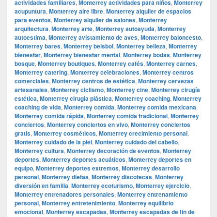
actividades familiares
,
Monterrey actividades para niños
,
Monterrey
acupuntura
,
Monterrey aire libre
,
Monterrey alquiler de espacios
para eventos
,
Monterrey alquiler de salones
,
Monterrey
arquitectura
,
Monterrey arte
,
Monterrey autoayuda
,
Monterrey
autoestima
,
Monterrey avistamiento de aves
,
Monterrey baloncesto
,
Monterrey bares
,
Monterrey beisbol
,
Monterrey belleza
,
Monterrey
bienestar
,
Monterrey bienestar mental
,
Monterrey bodas
,
Monterrey
bosque
,
Monterrey boutiques
,
Monterrey cafés
,
Monterrey carnes
,
Monterrey catering
,
Monterrey celebraciones
,
Monterrey centros
comerciales
,
Monterrey centros de estética
,
Monterrey cervezas
artesanales
,
Monterrey ciclismo
,
Monterrey cine
,
Monterrey cirugía
estética
,
Monterrey cirugía plástica
,
Monterrey coaching
,
Monterrey
coaching de vida
,
Monterrey comida
,
Monterrey comida mexicana
,
Monterrey comida rápida
,
Monterrey comida tradicional
,
Monterrey
conciertos
,
Monterrey conciertos en vivo
,
Monterrey conciertos
gratis
,
Monterrey cosméticos
,
Monterrey crecimiento personal
,
Monterrey cuidado de la piel
,
Monterrey cuidado del cabello
,
Monterrey cultura
,
Monterrey decoración de eventos
,
Monterrey
deportes
,
Monterrey deportes acuáticos
,
Monterrey deportes en
equipo
,
Monterrey deportes extremos
,
Monterrey desarrollo
personal
,
Monterrey dietas
,
Monterrey discotecas
,
Monterrey
diversión en familia
,
Monterrey ecoturismo
,
Monterrey ejercicio
,
Monterrey entrenadores personales
,
Monterrey entrenamiento
personal
,
Monterrey entretenimiento
,
Monterrey equilibrio
emocional
,
Monterrey escapadas
,
Monterrey escapadas de fin de