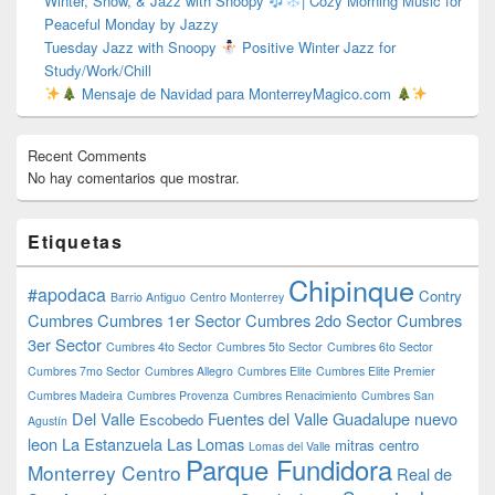
Winter, Snow, & Jazz with Snoopy
| Cozy Morning Music for
Peaceful Monday by Jazzy
Tuesday Jazz with Snoopy
Positive Winter Jazz for
Study/Work/Chill
Mensaje de Navidad para MonterreyMagico.com
Recent Comments
No hay comentarios que mostrar.
Etiquetas
Chipinque
#apodaca
Contry
Barrio Antiguo
Centro Monterrey
Cumbres
Cumbres 1er Sector
Cumbres 2do Sector
Cumbres
3er Sector
Cumbres 4to Sector
Cumbres 5to Sector
Cumbres 6to Sector
Cumbres 7mo Sector
Cumbres Allegro
Cumbres Elite
Cumbres Elite Premier
Cumbres Madeira
Cumbres Provenza
Cumbres Renacimiento
Cumbres San
Del Valle
Fuentes del Valle
Guadalupe nuevo
Escobedo
Agustín
leon
La Estanzuela
Las Lomas
mitras centro
Lomas del Valle
Parque Fundidora
Monterrey Centro
Real de