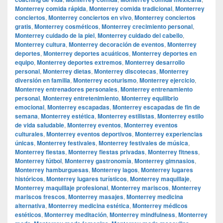
Monterrey comida rápida
,
Monterrey comida tradicional
,
Monterrey
conciertos
,
Monterrey conciertos en vivo
,
Monterrey conciertos
gratis
,
Monterrey cosméticos
,
Monterrey crecimiento personal
,
Monterrey cuidado de la piel
,
Monterrey cuidado del cabello
,
Monterrey cultura
,
Monterrey decoración de eventos
,
Monterrey
deportes
,
Monterrey deportes acuáticos
,
Monterrey deportes en
equipo
,
Monterrey deportes extremos
,
Monterrey desarrollo
personal
,
Monterrey dietas
,
Monterrey discotecas
,
Monterrey
diversión en familia
,
Monterrey ecoturismo
,
Monterrey ejercicio
,
Monterrey entrenadores personales
,
Monterrey entrenamiento
personal
,
Monterrey entretenimiento
,
Monterrey equilibrio
emocional
,
Monterrey escapadas
,
Monterrey escapadas de fin de
semana
,
Monterrey estética
,
Monterrey estilistas
,
Monterrey estilo
de vida saludable
,
Monterrey eventos
,
Monterrey eventos
culturales
,
Monterrey eventos deportivos
,
Monterrey experiencias
únicas
,
Monterrey festivales
,
Monterrey festivales de música
,
Monterrey fiestas
,
Monterrey fiestas privadas
,
Monterrey fitness
,
Monterrey fútbol
,
Monterrey gastronomía
,
Monterrey gimnasios
,
Monterrey hamburguesas
,
Monterrey lagos
,
Monterrey lugares
históricos
,
Monterrey lugares turísticos
,
Monterrey maquillaje
,
Monterrey maquillaje profesional
,
Monterrey mariscos
,
Monterrey
mariscos frescos
,
Monterrey masajes
,
Monterrey medicina
alternativa
,
Monterrey medicina estética
,
Monterrey médicos
estéticos
,
Monterrey meditación
,
Monterrey mindfulness
,
Monterrey