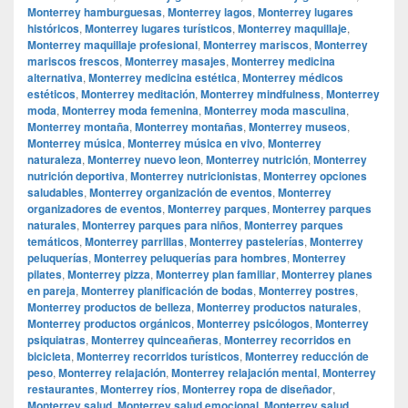
Monterrey hamburguesas
,
Monterrey lagos
,
Monterrey lugares
históricos
,
Monterrey lugares turísticos
,
Monterrey maquillaje
,
Monterrey maquillaje profesional
,
Monterrey mariscos
,
Monterrey
mariscos frescos
,
Monterrey masajes
,
Monterrey medicina
alternativa
,
Monterrey medicina estética
,
Monterrey médicos
estéticos
,
Monterrey meditación
,
Monterrey mindfulness
,
Monterrey
moda
,
Monterrey moda femenina
,
Monterrey moda masculina
,
Monterrey montaña
,
Monterrey montañas
,
Monterrey museos
,
Monterrey música
,
Monterrey música en vivo
,
Monterrey
naturaleza
,
Monterrey nuevo leon
,
Monterrey nutrición
,
Monterrey
nutrición deportiva
,
Monterrey nutricionistas
,
Monterrey opciones
saludables
,
Monterrey organización de eventos
,
Monterrey
organizadores de eventos
,
Monterrey parques
,
Monterrey parques
naturales
,
Monterrey parques para niños
,
Monterrey parques
temáticos
,
Monterrey parrillas
,
Monterrey pastelerías
,
Monterrey
peluquerías
,
Monterrey peluquerías para hombres
,
Monterrey
pilates
,
Monterrey pizza
,
Monterrey plan familiar
,
Monterrey planes
en pareja
,
Monterrey planificación de bodas
,
Monterrey postres
,
Monterrey productos de belleza
,
Monterrey productos naturales
,
Monterrey productos orgánicos
,
Monterrey psicólogos
,
Monterrey
psiquiatras
,
Monterrey quinceañeras
,
Monterrey recorridos en
bicicleta
,
Monterrey recorridos turísticos
,
Monterrey reducción de
peso
,
Monterrey relajación
,
Monterrey relajación mental
,
Monterrey
restaurantes
,
Monterrey ríos
,
Monterrey ropa de diseñador
,
Monterrey salud
,
Monterrey salud emocional
,
Monterrey salud