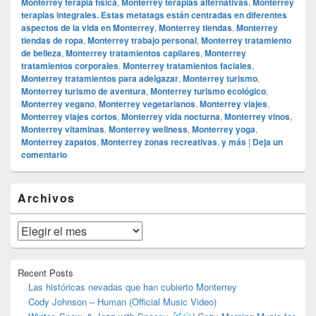
Monterrey terapia física
,
Monterrey terapias alternativas
,
Monterrey
terapias integrales. Estas metatags están centradas en diferentes
aspectos de la vida en Monterrey
,
Monterrey tiendas
,
Monterrey
tiendas de ropa
,
Monterrey trabajo personal
,
Monterrey tratamiento
de belleza
,
Monterrey tratamientos capilares
,
Monterrey
tratamientos corporales
,
Monterrey tratamientos faciales
,
Monterrey tratamientos para adelgazar
,
Monterrey turismo
,
Monterrey turismo de aventura
,
Monterrey turismo ecológico
,
Monterrey vegano
,
Monterrey vegetarianos
,
Monterrey viajes
,
Monterrey viajes cortos
,
Monterrey vida nocturna
,
Monterrey vinos
,
Monterrey vitaminas
,
Monterrey wellness
,
Monterrey yoga
,
Monterrey zapatos
,
Monterrey zonas recreativas
,
y más
|
Deja un
comentario
El
Archivos
área
de
widget
Archivos
barra
lateral
primaria
Recent Posts
Las históricas nevadas que han cubierto Monterrey
Cody Johnson – Human (Official Music Video)