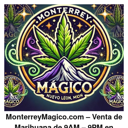
MonterreyMagico.com – Venta de
Marihuana de 9AM – 9PM en