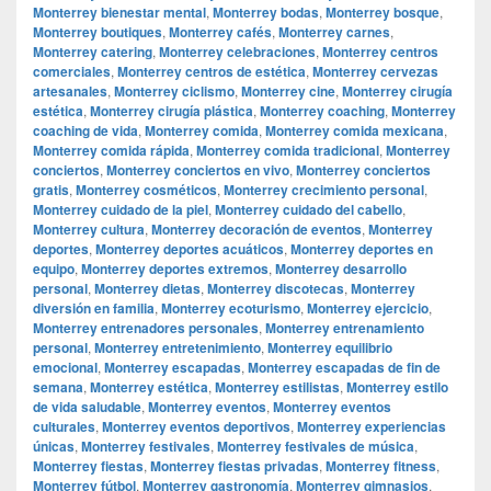
Monterrey bienestar mental
,
Monterrey bodas
,
Monterrey bosque
,
Monterrey boutiques
,
Monterrey cafés
,
Monterrey carnes
,
Monterrey catering
,
Monterrey celebraciones
,
Monterrey centros
comerciales
,
Monterrey centros de estética
,
Monterrey cervezas
artesanales
,
Monterrey ciclismo
,
Monterrey cine
,
Monterrey cirugía
estética
,
Monterrey cirugía plástica
,
Monterrey coaching
,
Monterrey
coaching de vida
,
Monterrey comida
,
Monterrey comida mexicana
,
Monterrey comida rápida
,
Monterrey comida tradicional
,
Monterrey
conciertos
,
Monterrey conciertos en vivo
,
Monterrey conciertos
gratis
,
Monterrey cosméticos
,
Monterrey crecimiento personal
,
Monterrey cuidado de la piel
,
Monterrey cuidado del cabello
,
Monterrey cultura
,
Monterrey decoración de eventos
,
Monterrey
deportes
,
Monterrey deportes acuáticos
,
Monterrey deportes en
equipo
,
Monterrey deportes extremos
,
Monterrey desarrollo
personal
,
Monterrey dietas
,
Monterrey discotecas
,
Monterrey
diversión en familia
,
Monterrey ecoturismo
,
Monterrey ejercicio
,
Monterrey entrenadores personales
,
Monterrey entrenamiento
personal
,
Monterrey entretenimiento
,
Monterrey equilibrio
emocional
,
Monterrey escapadas
,
Monterrey escapadas de fin de
semana
,
Monterrey estética
,
Monterrey estilistas
,
Monterrey estilo
de vida saludable
,
Monterrey eventos
,
Monterrey eventos
culturales
,
Monterrey eventos deportivos
,
Monterrey experiencias
únicas
,
Monterrey festivales
,
Monterrey festivales de música
,
Monterrey fiestas
,
Monterrey fiestas privadas
,
Monterrey fitness
,
Monterrey fútbol
,
Monterrey gastronomía
,
Monterrey gimnasios
,