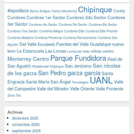
Chipinque
#apodaca
Contry
Barrio Antiguo
Centro Monterrey
Cumbres
Cumbres 1er Sector
Cumbres 2do Sector
Cumbres
3er Sector
Cumbres 4to Sector
Cumbres 5to Sector
Cumbres 6to Sector
Cumbres 7mo Sector
Cumbres Allegro
Cumbres Elite
Cumbres Elite Premier
Cumbres Madeira
Cumbres Provenza
Cumbres Renacimiento
Cumbres San
Del Valle
Fuentes del Valle
Guadalupe nuevo
Escobedo
Agustín
leon
La Estanzuela
Las Lomas
mitras centro
Lomas del Valle
Parque Fundidora
Monterrey Centro
Real de
San nicolas
San Agustín
San Jerónimo
Residencial Chipinque
San Pedro garza garcia
de los garza
Santa
UANL
Engracia
Santa María
San Ángel
Valle
Tecnológico
del Campestre
Valle del Mirador
Valle Oriente
Valle Poniente
Zona Tec
Archives
diciembre 2025
noviembre 2025
septiembre 2025