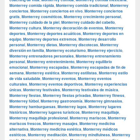
Monterrey comida rápida
,
Monterrey comida tradicional
,
Monterrey
conciertos
,
Monterrey conciertos en vivo
,
Monterrey conciertos
gratis
,
Monterrey cosméticos
,
Monterrey crecimiento personal
,
Monterrey cuidado de la piel
,
Monterrey cuidado del cabello
,
Monterrey cultura
,
Monterrey decoración de eventos
,
Monterrey
deportes
,
Monterrey deportes acuáticos
,
Monterrey deportes en
equipo
,
Monterrey deportes extremos
,
Monterrey desarrollo
personal
,
Monterrey dietas
,
Monterrey discotecas
,
Monterrey
diversión en familia
,
Monterrey ecoturismo
,
Monterrey ejercicio
,
Monterrey entrenadores personales
,
Monterrey entrenamiento
personal
,
Monterrey entretenimiento
,
Monterrey equilibrio
emocional
,
Monterrey escapadas
,
Monterrey escapadas de fin de
semana
,
Monterrey estética
,
Monterrey estilistas
,
Monterrey estilo
de vida saludable
,
Monterrey eventos
,
Monterrey eventos
culturales
,
Monterrey eventos deportivos
,
Monterrey experiencias
únicas
,
Monterrey festivales
,
Monterrey festivales de música
,
Monterrey fiestas
,
Monterrey fiestas privadas
,
Monterrey fitness
,
Monterrey fútbol
,
Monterrey gastronomía
,
Monterrey gimnasios
,
Monterrey hamburguesas
,
Monterrey lagos
,
Monterrey lugares
históricos
,
Monterrey lugares turísticos
,
Monterrey maquillaje
,
Monterrey maquillaje profesional
,
Monterrey mariscos
,
Monterrey
mariscos frescos
,
Monterrey masajes
,
Monterrey medicina
alternativa
,
Monterrey medicina estética
,
Monterrey médicos
estéticos
,
Monterrey meditación
,
Monterrey mindfulness
,
Monterrey