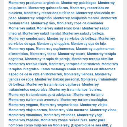
Monterrey productos orgánicos
,
Monterrey psicólogos
,
Monterrey
psiquiatras
,
Monterrey quinceañeras
,
Monterrey recorridos en
bicicleta
,
Monterrey recorridos turísticos
,
Monterrey reducción de
peso
,
Monterrey relajación
,
Monterrey relajación mental
,
Monterrey
restaurantes
,
Monterrey ríos
,
Monterrey ropa de diseñador
,
Monterrey salud
,
Monterrey salud emocional
,
Monterrey salud
integral
,
Monterrey salud mental
,
Monterrey salud y belleza
,
Monterrey senderismo
,
Monterrey servicios de belleza
,
Monterrey
servicios de spa
,
Monterrey shopping
,
Monterrey spa de lujo
,
Monterrey spas
,
Monterrey suplementos
,
Monterrey suplementos
alimenticios
,
Monterrey tacos
,
Monterrey teatro
,
Monterrey terapia
cognitiva
,
Monterrey terapia de pareja
,
Monterrey terapia familiar
,
Monterrey terapia física
,
Monterrey terapias alternativas
,
Monterrey
terapias integrales. Estas metatags están centradas en diferentes
aspectos de la vida en Monterrey
,
Monterrey tiendas
,
Monterrey
tiendas de ropa
,
Monterrey trabajo personal
,
Monterrey tratamiento
de belleza
,
Monterrey tratamientos capilares
,
Monterrey
tratamientos corporales
,
Monterrey tratamientos faciales
,
Monterrey tratamientos para adelgazar
,
Monterrey turismo
,
Monterrey turismo de aventura
,
Monterrey turismo ecológico
,
Monterrey vegano
,
Monterrey vegetarianos
,
Monterrey viajes
,
Monterrey viajes cortos
,
Monterrey vida nocturna
,
Monterrey vinos
,
Monterrey vitaminas
,
Monterrey wellness
,
Monterrey yoga
,
Monterrey zapatos
,
Monterrey zonas recreativas
,
tanto para
hombres como mujeres en Monterrey. ¡Espero que te sea útil!
,
y