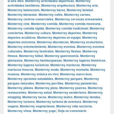
al aire libre
,
Monterrey actividades deportivas
,
Monterrey
actividades familiares
,
Monterrey arquitectura
,
Monterrey arte
,
Monterrey baloncesto
,
Monterrey bares
,
Monterrey beisbol
,
Monterrey bienestar
,
Monterrey cafés
,
Monterrey carnes
,
Monterrey centros comerciales
,
Monterrey cervezas artesanales
,
Monterrey cine
,
Monterrey comida
,
Monterrey comida mexicana
,
Monterrey comida rápida
,
Monterrey comida tradicional
,
Monterrey
conciertos
,
Monterrey cultura
,
Monterrey deportes
,
Monterrey
deportes acuáticos
,
Monterrey deportes en equipo
,
Monterrey
deportes extremos
,
Monterrey discotecas
,
Monterrey ecoturismo
,
Monterrey entretenimiento
,
Monterrey eventos
,
Monterrey eventos
culturales
,
Monterrey festivales
,
Monterrey fiestas
,
Monterrey
fitness
,
Monterrey fútbol
,
Monterrey gastronomía
,
Monterrey
gimnasios
,
Monterrey hamburguesas
,
Monterrey lugares históricos
,
Monterrey lugares turísticos
,
Monterrey mariscos
,
Monterrey
mariscos frescos
,
Monterrey moda
,
Monterrey montaña
,
Monterrey
museos
,
Monterrey música en vivo
,
Monterrey nuevo leon
,
Monterrey opciones saludables
,
Monterrey parques
,
Monterrey
parques naturales
,
Monterrey parrillas
,
Monterrey pastelerías
,
Monterrey pilates
,
Monterrey pizza
,
Monterrey postres
,
Monterrey
restaurantes
,
Monterrey salud
,
Monterrey senderismo
,
Monterrey
shopping
,
Monterrey tacos
,
Monterrey teatro
,
Monterrey tiendas
,
Monterrey turismo
,
Monterrey turismo de aventura
,
Monterrey
vegano
,
Monterrey vegetarianos
,
Monterrey vida nocturna
,
Monterrey vinos
,
Monterrey yoga
|
Deja un comentario