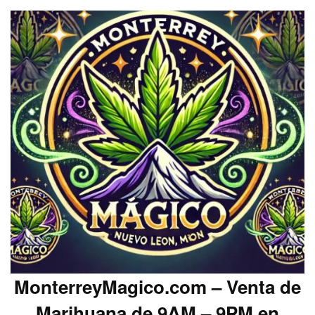
MonterreyMagico.com – Venta de
Marihuana de 9AM – 9PM en