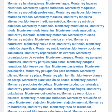
Monterrey hamburguesas
,
Monterrey lagos
,
Monterrey lugares
históricos
,
Monterrey lugares turísticos
,
Monterrey maquillaje
,
Monterrey maquillaje profesional
,
Monterrey mariscos
,
Monterrey
mariscos frescos
,
Monterrey masajes
,
Monterrey medicina
alternativa
,
Monterrey medicina estética
,
Monterrey médicos
estéticos
,
Monterrey meditación
,
Monterrey mindfulness
,
Monterrey
moda
,
Monterrey moda femenina
,
Monterrey moda masculina
,
Monterrey montaña
,
Monterrey montañas
,
Monterrey museos
,
Monterrey música
,
Monterrey música en vivo
,
Monterrey
naturaleza
,
Monterrey nuevo leon
,
Monterrey nutrición
,
Monterrey
nutrición deportiva
,
Monterrey nutricionistas
,
Monterrey opciones
saludables
,
Monterrey organización de eventos
,
Monterrey
organizadores de eventos
,
Monterrey parques
,
Monterrey parques
naturales
,
Monterrey parques para niños
,
Monterrey parques
temáticos
,
Monterrey parrillas
,
Monterrey pastelerías
,
Monterrey
peluquerías
,
Monterrey peluquerías para hombres
,
Monterrey
pilates
,
Monterrey pizza
,
Monterrey plan familiar
,
Monterrey planes
en pareja
,
Monterrey planificación de bodas
,
Monterrey postres
,
Monterrey productos de belleza
,
Monterrey productos naturales
,
Monterrey productos orgánicos
,
Monterrey psicólogos
,
Monterrey
psiquiatras
,
Monterrey quinceañeras
,
Monterrey recorridos en
bicicleta
,
Monterrey recorridos turísticos
,
Monterrey reducción de
peso
,
Monterrey relajación
,
Monterrey relajación mental
,
Monterrey
restaurantes
,
Monterrey ríos
,
Monterrey ropa de diseñador
,
Monterrey salud
,
Monterrey salud emocional
,
Monterrey salud