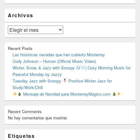
El
Archivos
área
de
widget
Archivos
barra
lateral
primaria
Recent Posts
Las históricas nevadas que han cubierto Monterrey
Cody Johnson – Human (Official Music Video)
Winter, Snow, & Jazz with Snoopy
| Cozy Morning Music for
Peaceful Monday by Jazzy
Tuesday Jazz with Snoopy
Positive Winter Jazz for
Study/Work/Chill
Mensaje de Navidad para MonterreyMagico.com
Recent Comments
No hay comentarios que mostrar.
Etiquetas