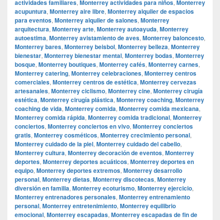
actividades familiares
,
Monterrey actividades para niños
,
Monterrey
acupuntura
,
Monterrey aire libre
,
Monterrey alquiler de espacios
para eventos
,
Monterrey alquiler de salones
,
Monterrey
arquitectura
,
Monterrey arte
,
Monterrey autoayuda
,
Monterrey
autoestima
,
Monterrey avistamiento de aves
,
Monterrey baloncesto
,
Monterrey bares
,
Monterrey beisbol
,
Monterrey belleza
,
Monterrey
bienestar
,
Monterrey bienestar mental
,
Monterrey bodas
,
Monterrey
bosque
,
Monterrey boutiques
,
Monterrey cafés
,
Monterrey carnes
,
Monterrey catering
,
Monterrey celebraciones
,
Monterrey centros
comerciales
,
Monterrey centros de estética
,
Monterrey cervezas
artesanales
,
Monterrey ciclismo
,
Monterrey cine
,
Monterrey cirugía
estética
,
Monterrey cirugía plástica
,
Monterrey coaching
,
Monterrey
coaching de vida
,
Monterrey comida
,
Monterrey comida mexicana
,
Monterrey comida rápida
,
Monterrey comida tradicional
,
Monterrey
conciertos
,
Monterrey conciertos en vivo
,
Monterrey conciertos
gratis
,
Monterrey cosméticos
,
Monterrey crecimiento personal
,
Monterrey cuidado de la piel
,
Monterrey cuidado del cabello
,
Monterrey cultura
,
Monterrey decoración de eventos
,
Monterrey
deportes
,
Monterrey deportes acuáticos
,
Monterrey deportes en
equipo
,
Monterrey deportes extremos
,
Monterrey desarrollo
personal
,
Monterrey dietas
,
Monterrey discotecas
,
Monterrey
diversión en familia
,
Monterrey ecoturismo
,
Monterrey ejercicio
,
Monterrey entrenadores personales
,
Monterrey entrenamiento
personal
,
Monterrey entretenimiento
,
Monterrey equilibrio
emocional
,
Monterrey escapadas
,
Monterrey escapadas de fin de