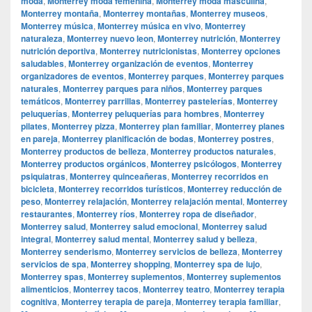
moda
,
Monterrey moda femenina
,
Monterrey moda masculina
,
Monterrey montaña
,
Monterrey montañas
,
Monterrey museos
,
Monterrey música
,
Monterrey música en vivo
,
Monterrey
naturaleza
,
Monterrey nuevo leon
,
Monterrey nutrición
,
Monterrey
nutrición deportiva
,
Monterrey nutricionistas
,
Monterrey opciones
saludables
,
Monterrey organización de eventos
,
Monterrey
organizadores de eventos
,
Monterrey parques
,
Monterrey parques
naturales
,
Monterrey parques para niños
,
Monterrey parques
temáticos
,
Monterrey parrillas
,
Monterrey pastelerías
,
Monterrey
peluquerías
,
Monterrey peluquerías para hombres
,
Monterrey
pilates
,
Monterrey pizza
,
Monterrey plan familiar
,
Monterrey planes
en pareja
,
Monterrey planificación de bodas
,
Monterrey postres
,
Monterrey productos de belleza
,
Monterrey productos naturales
,
Monterrey productos orgánicos
,
Monterrey psicólogos
,
Monterrey
psiquiatras
,
Monterrey quinceañeras
,
Monterrey recorridos en
bicicleta
,
Monterrey recorridos turísticos
,
Monterrey reducción de
peso
,
Monterrey relajación
,
Monterrey relajación mental
,
Monterrey
restaurantes
,
Monterrey ríos
,
Monterrey ropa de diseñador
,
Monterrey salud
,
Monterrey salud emocional
,
Monterrey salud
integral
,
Monterrey salud mental
,
Monterrey salud y belleza
,
Monterrey senderismo
,
Monterrey servicios de belleza
,
Monterrey
servicios de spa
,
Monterrey shopping
,
Monterrey spa de lujo
,
Monterrey spas
,
Monterrey suplementos
,
Monterrey suplementos
alimenticios
,
Monterrey tacos
,
Monterrey teatro
,
Monterrey terapia
cognitiva
,
Monterrey terapia de pareja
,
Monterrey terapia familiar
,