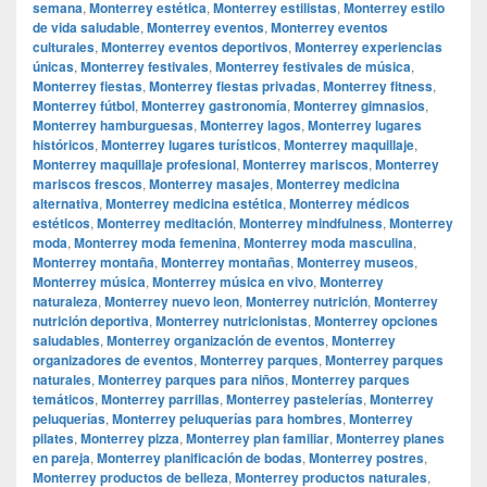
semana
,
Monterrey estética
,
Monterrey estilistas
,
Monterrey estilo
de vida saludable
,
Monterrey eventos
,
Monterrey eventos
culturales
,
Monterrey eventos deportivos
,
Monterrey experiencias
únicas
,
Monterrey festivales
,
Monterrey festivales de música
,
Monterrey fiestas
,
Monterrey fiestas privadas
,
Monterrey fitness
,
Monterrey fútbol
,
Monterrey gastronomía
,
Monterrey gimnasios
,
Monterrey hamburguesas
,
Monterrey lagos
,
Monterrey lugares
históricos
,
Monterrey lugares turísticos
,
Monterrey maquillaje
,
Monterrey maquillaje profesional
,
Monterrey mariscos
,
Monterrey
mariscos frescos
,
Monterrey masajes
,
Monterrey medicina
alternativa
,
Monterrey medicina estética
,
Monterrey médicos
estéticos
,
Monterrey meditación
,
Monterrey mindfulness
,
Monterrey
moda
,
Monterrey moda femenina
,
Monterrey moda masculina
,
Monterrey montaña
,
Monterrey montañas
,
Monterrey museos
,
Monterrey música
,
Monterrey música en vivo
,
Monterrey
naturaleza
,
Monterrey nuevo leon
,
Monterrey nutrición
,
Monterrey
nutrición deportiva
,
Monterrey nutricionistas
,
Monterrey opciones
saludables
,
Monterrey organización de eventos
,
Monterrey
organizadores de eventos
,
Monterrey parques
,
Monterrey parques
naturales
,
Monterrey parques para niños
,
Monterrey parques
temáticos
,
Monterrey parrillas
,
Monterrey pastelerías
,
Monterrey
peluquerías
,
Monterrey peluquerías para hombres
,
Monterrey
pilates
,
Monterrey pizza
,
Monterrey plan familiar
,
Monterrey planes
en pareja
,
Monterrey planificación de bodas
,
Monterrey postres
,
Monterrey productos de belleza
,
Monterrey productos naturales
,