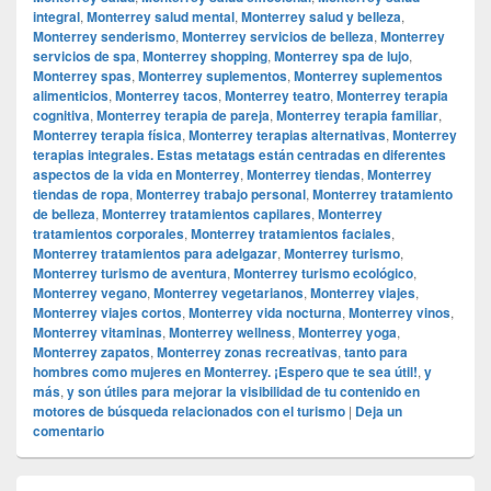
integral
,
Monterrey salud mental
,
Monterrey salud y belleza
,
Monterrey senderismo
,
Monterrey servicios de belleza
,
Monterrey
servicios de spa
,
Monterrey shopping
,
Monterrey spa de lujo
,
Monterrey spas
,
Monterrey suplementos
,
Monterrey suplementos
alimenticios
,
Monterrey tacos
,
Monterrey teatro
,
Monterrey terapia
cognitiva
,
Monterrey terapia de pareja
,
Monterrey terapia familiar
,
Monterrey terapia física
,
Monterrey terapias alternativas
,
Monterrey
terapias integrales. Estas metatags están centradas en diferentes
aspectos de la vida en Monterrey
,
Monterrey tiendas
,
Monterrey
tiendas de ropa
,
Monterrey trabajo personal
,
Monterrey tratamiento
de belleza
,
Monterrey tratamientos capilares
,
Monterrey
tratamientos corporales
,
Monterrey tratamientos faciales
,
Monterrey tratamientos para adelgazar
,
Monterrey turismo
,
Monterrey turismo de aventura
,
Monterrey turismo ecológico
,
Monterrey vegano
,
Monterrey vegetarianos
,
Monterrey viajes
,
Monterrey viajes cortos
,
Monterrey vida nocturna
,
Monterrey vinos
,
Monterrey vitaminas
,
Monterrey wellness
,
Monterrey yoga
,
Monterrey zapatos
,
Monterrey zonas recreativas
,
tanto para
hombres como mujeres en Monterrey. ¡Espero que te sea útil!
,
y
más
,
y son útiles para mejorar la visibilidad de tu contenido en
motores de búsqueda relacionados con el turismo
|
Deja un
comentario