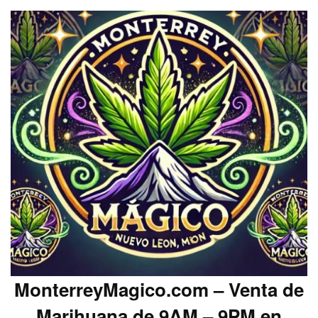
MonterreyMagico.com – Venta de
Marihuana de 9AM – 9PM en