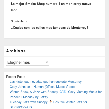
entradas
La mejor Smoke Shop numero 1 en monterrey nuevo
anterior:
leon
Entrada
Siguiente
→
¿Cuales son las calles mas famosas de Monterrey?
siguiente:
El
Archivos
área
de
widget
Archivos
barra
lateral
primaria
Recent Posts
Las históricas nevadas que han cubierto Monterrey
Cody Johnson – Human (Official Music Video)
Winter, Snow, & Jazz with Snoopy
| Cozy Morning Music for
Peaceful Monday by Jazzy
Tuesday Jazz with Snoopy
Positive Winter Jazz for
Study/Work/Chill