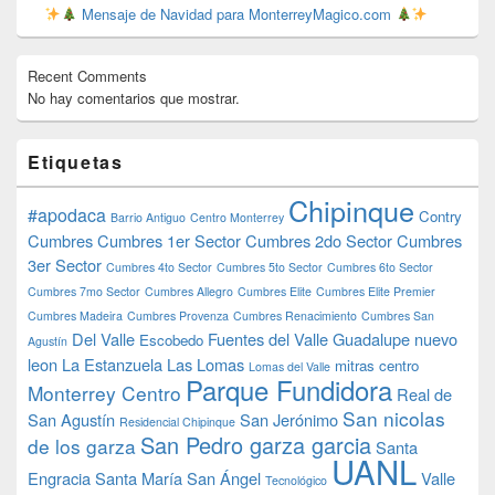
Mensaje de Navidad para MonterreyMagico.com
Recent Comments
No hay comentarios que mostrar.
Etiquetas
Chipinque
#apodaca
Contry
Barrio Antiguo
Centro Monterrey
Cumbres
Cumbres 1er Sector
Cumbres 2do Sector
Cumbres
3er Sector
Cumbres 4to Sector
Cumbres 5to Sector
Cumbres 6to Sector
Cumbres 7mo Sector
Cumbres Allegro
Cumbres Elite
Cumbres Elite Premier
Cumbres Madeira
Cumbres Provenza
Cumbres Renacimiento
Cumbres San
Del Valle
Fuentes del Valle
Guadalupe nuevo
Escobedo
Agustín
leon
La Estanzuela
Las Lomas
mitras centro
Lomas del Valle
Parque Fundidora
Monterrey Centro
Real de
San nicolas
San Agustín
San Jerónimo
Residencial Chipinque
San Pedro garza garcia
de los garza
Santa
UANL
Engracia
Santa María
San Ángel
Valle
Tecnológico