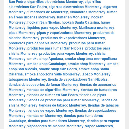
San Pedro
,
cigarrillos electrónicos Monterrey
,
cigarrillos
electrónicos San Pedro
,
cigarros electrónicos Monterrey
,
cigarros
Monterrey
,
fumadores de Monterrey
,
fumadores Monterrey
,
fumar
en áreas urbanas Monterrey
,
fumar en Monterrey
,
hookah
Monterrey
,
hookah San Nicolás
,
hookah Santa Catarina
,
humo
Monterrey
,
líquidos para vapeo Monterrey
,
Marihuana monterrey
,
pipas Monterrey
,
pipas y vaporizadores Monterrey
,
productos de
nicotina Monterrey
,
productos de vaporizadores Monterrey
,
productos para cannabis Monterrey
,
productos para fumar
Monterrey
,
productos para fumar San Nicolás
,
productos para
shisha Monterrey
,
productos para vapeo Monterrey
,
shisha
Monterrey
,
smoke shop Apodaca
,
smoke shop área metropolitana
Monterrey
,
smoke shop Guadalupe
,
smoke shop Monterrey
,
smoke
shop San Nicolás
,
smoke shop San Pedro
,
smoke shop Santa
Catarina
,
smoke shop zona Valle Monterrey
,
tabaco Monterrey
,
tabaquerías Monterrey
,
tienda de vaporizadores San Nicolás
,
tiendas de accesorios de fumar Monterrey
,
tiendas de accesorios
Monterrey
,
tiendas de cigarrillos Monterrey
,
tiendas de fumadores
Monterrey
,
tiendas de fumar en San Pedro
,
tiendas de pipas
Monterrey
,
tiendas de productos para fumar Monterrey
,
tiendas de
shisha Monterrey
,
tiendas de tabaco Monterrey
,
tiendas de tabacos
Monterrey
,
tiendas de vapeo Monterrey
,
tiendas de vaporizadores
Monterrey
,
tiendas en Monterrey
,
tiendas para fumadores
Guadalupe
,
tiendas para fumadores Monterrey
,
tiendas para vapear
Monterrey
,
vapeadores de nicotina Monterrey
,
vapeo Monterrey
,