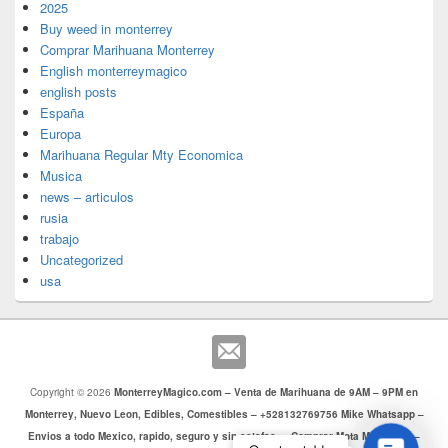
2025
Buy weed in monterrey
Comprar Marihuana Monterrey
English monterreymagico
english posts
España
Europa
Marihuana Regular Mty Economica
Musica
news – articulos
rusia
trabajo
Uncategorized
usa
Copyright © 2026
MonterreyMagico.com – Venta de Marihuana de 9AM – 9PM en
Monterrey, Nuevo Leon, Edibles, Comestibles – +528132769756 Mike Whatsapp –
Envios a todo Mexico, rapido, seguro y sin estafas. – Comprar Mota Monterrey –
Contac