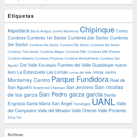
Etiquetas
Chipinque
#apodaca
Contry
Barrio Antiguo
Centro Monterrey
Cumbres
Cumbres 1er Sector
Cumbres 2do Sector
Cumbres
3er Sector
Cumbres 4to Sector
Cumbres 5to Sector
Cumbres 6to Sector
Cumbres 7mo Sector
Cumbres Allegro
Cumbres Elite
Cumbres Elite Premier
Cumbres Madeira
Cumbres Provenza
Cumbres Renacimiento
Cumbres San
Del Valle
Fuentes del Valle
Guadalupe nuevo
Escobedo
Agustín
leon
La Estanzuela
Las Lomas
mitras centro
Lomas del Valle
Parque Fundidora
Monterrey Centro
Real de
San nicolas
San Agustín
San Jerónimo
Residencial Chipinque
San Pedro garza garcia
de los garza
Santa
UANL
Engracia
Santa María
San Ángel
Valle
Tecnológico
del Campestre
Valle del Mirador
Valle Oriente
Valle Poniente
Zona Tec
Archives