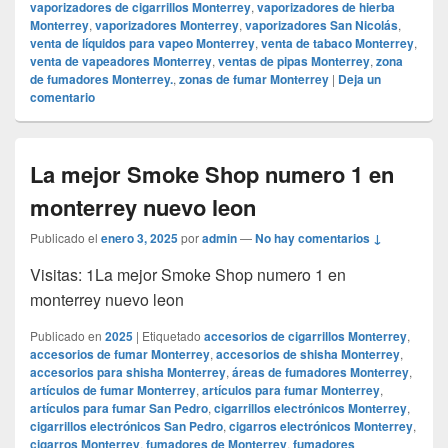
vaporizadores de cigarrillos Monterrey
,
vaporizadores de hierba
Monterrey
,
vaporizadores Monterrey
,
vaporizadores San Nicolás
,
venta de líquidos para vapeo Monterrey
,
venta de tabaco Monterrey
,
venta de vapeadores Monterrey
,
ventas de pipas Monterrey
,
zona
de fumadores Monterrey.
,
zonas de fumar Monterrey
|
Deja un
comentario
La mejor Smoke Shop numero 1 en
monterrey nuevo leon
Publicado el
enero 3, 2025
por
admin
—
No hay comentarios ↓
Visitas: 1La mejor Smoke Shop numero 1 en
monterrey nuevo leon
Publicado en
2025
|
Etiquetado
accesorios de cigarrillos Monterrey
,
accesorios de fumar Monterrey
,
accesorios de shisha Monterrey
,
accesorios para shisha Monterrey
,
áreas de fumadores Monterrey
,
artículos de fumar Monterrey
,
artículos para fumar Monterrey
,
artículos para fumar San Pedro
,
cigarrillos electrónicos Monterrey
,
cigarrillos electrónicos San Pedro
,
cigarros electrónicos Monterrey
,
cigarros Monterrey
,
fumadores de Monterrey
,
fumadores