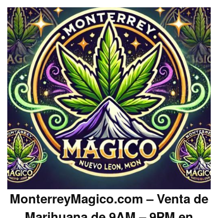
MonterreyMagico.com – Venta de
Marihuana de 9AM – 9PM en