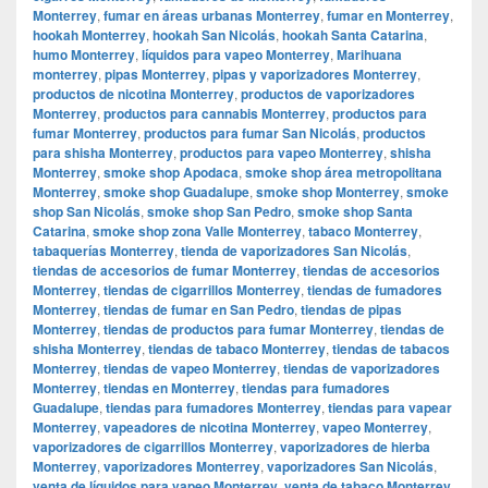
Monterrey
,
fumar en áreas urbanas Monterrey
,
fumar en Monterrey
,
hookah Monterrey
,
hookah San Nicolás
,
hookah Santa Catarina
,
humo Monterrey
,
líquidos para vapeo Monterrey
,
Marihuana
monterrey
,
pipas Monterrey
,
pipas y vaporizadores Monterrey
,
productos de nicotina Monterrey
,
productos de vaporizadores
Monterrey
,
productos para cannabis Monterrey
,
productos para
fumar Monterrey
,
productos para fumar San Nicolás
,
productos
para shisha Monterrey
,
productos para vapeo Monterrey
,
shisha
Monterrey
,
smoke shop Apodaca
,
smoke shop área metropolitana
Monterrey
,
smoke shop Guadalupe
,
smoke shop Monterrey
,
smoke
shop San Nicolás
,
smoke shop San Pedro
,
smoke shop Santa
Catarina
,
smoke shop zona Valle Monterrey
,
tabaco Monterrey
,
tabaquerías Monterrey
,
tienda de vaporizadores San Nicolás
,
tiendas de accesorios de fumar Monterrey
,
tiendas de accesorios
Monterrey
,
tiendas de cigarrillos Monterrey
,
tiendas de fumadores
Monterrey
,
tiendas de fumar en San Pedro
,
tiendas de pipas
Monterrey
,
tiendas de productos para fumar Monterrey
,
tiendas de
shisha Monterrey
,
tiendas de tabaco Monterrey
,
tiendas de tabacos
Monterrey
,
tiendas de vapeo Monterrey
,
tiendas de vaporizadores
Monterrey
,
tiendas en Monterrey
,
tiendas para fumadores
Guadalupe
,
tiendas para fumadores Monterrey
,
tiendas para vapear
Monterrey
,
vapeadores de nicotina Monterrey
,
vapeo Monterrey
,
vaporizadores de cigarrillos Monterrey
,
vaporizadores de hierba
Monterrey
,
vaporizadores Monterrey
,
vaporizadores San Nicolás
,
venta de líquidos para vapeo Monterrey
,
venta de tabaco Monterrey
,