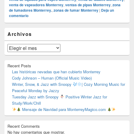
venta de vapeadores Monterrey
,
ventas de pipas Monterrey
,
zona
de fumadores Monterrey.
,
zonas de fumar Monterrey
|
Deja un
comentario
El
Archivos
área
de
widget
Archivos
barra
lateral
primaria
Recent Posts
Las históricas nevadas que han cubierto Monterrey
Cody Johnson – Human (Official Music Video)
Winter, Snow, & Jazz with Snoopy
| Cozy Morning Music for
Peaceful Monday by Jazzy
Tuesday Jazz with Snoopy
Positive Winter Jazz for
Study/Work/Chill
Mensaje de Navidad para MonterreyMagico.com
Recent Comments
No hay comentarios que mostrar.