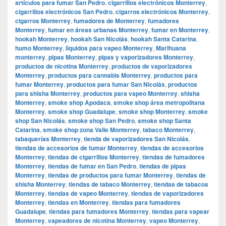
artículos para fumar San Pedro
,
cigarrillos electrónicos Monterrey
,
cigarrillos electrónicos San Pedro
,
cigarros electrónicos Monterrey
,
cigarros Monterrey
,
fumadores de Monterrey
,
fumadores
Monterrey
,
fumar en áreas urbanas Monterrey
,
fumar en Monterrey
,
hookah Monterrey
,
hookah San Nicolás
,
hookah Santa Catarina
,
humo Monterrey
,
líquidos para vapeo Monterrey
,
Marihuana
monterrey
,
pipas Monterrey
,
pipas y vaporizadores Monterrey
,
productos de nicotina Monterrey
,
productos de vaporizadores
Monterrey
,
productos para cannabis Monterrey
,
productos para
fumar Monterrey
,
productos para fumar San Nicolás
,
productos
para shisha Monterrey
,
productos para vapeo Monterrey
,
shisha
Monterrey
,
smoke shop Apodaca
,
smoke shop área metropolitana
Monterrey
,
smoke shop Guadalupe
,
smoke shop Monterrey
,
smoke
shop San Nicolás
,
smoke shop San Pedro
,
smoke shop Santa
Catarina
,
smoke shop zona Valle Monterrey
,
tabaco Monterrey
,
tabaquerías Monterrey
,
tienda de vaporizadores San Nicolás
,
tiendas de accesorios de fumar Monterrey
,
tiendas de accesorios
Monterrey
,
tiendas de cigarrillos Monterrey
,
tiendas de fumadores
Monterrey
,
tiendas de fumar en San Pedro
,
tiendas de pipas
Monterrey
,
tiendas de productos para fumar Monterrey
,
tiendas de
shisha Monterrey
,
tiendas de tabaco Monterrey
,
tiendas de tabacos
Monterrey
,
tiendas de vapeo Monterrey
,
tiendas de vaporizadores
Monterrey
,
tiendas en Monterrey
,
tiendas para fumadores
Guadalupe
,
tiendas para fumadores Monterrey
,
tiendas para vapear
Monterrey
,
vapeadores de nicotina Monterrey
,
vapeo Monterrey
,