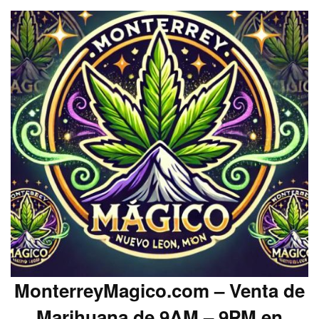
MonterreyMagico.com – Venta de
Marihuana de 9AM – 9PM en