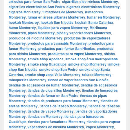
artículos para fumar San Pedro
,
cigarrillos electrónicos Monterrey
,
cigarrillos electrónicos San Pedro
,
cigarros electrónicos Monterrey
,
cigarros Monterrey
,
fumadores de Monterrey
,
fumadores
Monterrey
,
fumar en áreas urbanas Monterrey
,
fumar en Monterrey
,
hookah Monterrey
,
hookah San Nicolás
,
hookah Santa Catarina
,
humo Monterrey
,
líquidos para vapeo Monterrey
,
Marihuana
monterrey
,
pipas Monterrey
,
pipas y vaporizadores Monterrey
,
productos de nicotina Monterrey
,
productos de vaporizadores
Monterrey
,
productos para cannabis Monterrey
,
productos para
fumar Monterrey
,
productos para fumar San Nicolás
,
productos
para shisha Monterrey
,
productos para vapeo Monterrey
,
shisha
Monterrey
,
smoke shop Apodaca
,
smoke shop área metropolitana
Monterrey
,
smoke shop Guadalupe
,
smoke shop Monterrey
,
smoke
shop San Nicolás
,
smoke shop San Pedro
,
smoke shop Santa
Catarina
,
smoke shop zona Valle Monterrey
,
tabaco Monterrey
,
tabaquerías Monterrey
,
tienda de vaporizadores San Nicolás
,
tiendas de accesorios de fumar Monterrey
,
tiendas de accesorios
Monterrey
,
tiendas de cigarrillos Monterrey
,
tiendas de fumadores
Monterrey
,
tiendas de fumar en San Pedro
,
tiendas de pipas
Monterrey
,
tiendas de productos para fumar Monterrey
,
tiendas de
shisha Monterrey
,
tiendas de tabaco Monterrey
,
tiendas de tabacos
Monterrey
,
tiendas de vapeo Monterrey
,
tiendas de vaporizadores
Monterrey
,
tiendas en Monterrey
,
tiendas para fumadores
Guadalupe
,
tiendas para fumadores Monterrey
,
tiendas para vapear
Monterrey
,
vapeadores de nicotina Monterrey
,
vapeo Monterrey
,