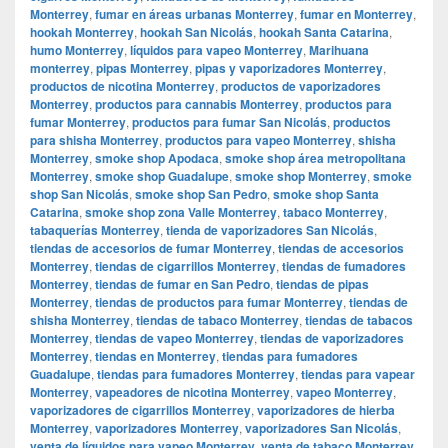
Monterrey
,
fumar en áreas urbanas Monterrey
,
fumar en Monterrey
,
hookah Monterrey
,
hookah San Nicolás
,
hookah Santa Catarina
,
humo Monterrey
,
líquidos para vapeo Monterrey
,
Marihuana
monterrey
,
pipas Monterrey
,
pipas y vaporizadores Monterrey
,
productos de nicotina Monterrey
,
productos de vaporizadores
Monterrey
,
productos para cannabis Monterrey
,
productos para
fumar Monterrey
,
productos para fumar San Nicolás
,
productos
para shisha Monterrey
,
productos para vapeo Monterrey
,
shisha
Monterrey
,
smoke shop Apodaca
,
smoke shop área metropolitana
Monterrey
,
smoke shop Guadalupe
,
smoke shop Monterrey
,
smoke
shop San Nicolás
,
smoke shop San Pedro
,
smoke shop Santa
Catarina
,
smoke shop zona Valle Monterrey
,
tabaco Monterrey
,
tabaquerías Monterrey
,
tienda de vaporizadores San Nicolás
,
tiendas de accesorios de fumar Monterrey
,
tiendas de accesorios
Monterrey
,
tiendas de cigarrillos Monterrey
,
tiendas de fumadores
Monterrey
,
tiendas de fumar en San Pedro
,
tiendas de pipas
Monterrey
,
tiendas de productos para fumar Monterrey
,
tiendas de
shisha Monterrey
,
tiendas de tabaco Monterrey
,
tiendas de tabacos
Monterrey
,
tiendas de vapeo Monterrey
,
tiendas de vaporizadores
Monterrey
,
tiendas en Monterrey
,
tiendas para fumadores
Guadalupe
,
tiendas para fumadores Monterrey
,
tiendas para vapear
Monterrey
,
vapeadores de nicotina Monterrey
,
vapeo Monterrey
,
vaporizadores de cigarrillos Monterrey
,
vaporizadores de hierba
Monterrey
,
vaporizadores Monterrey
,
vaporizadores San Nicolás
,
venta de líquidos para vapeo Monterrey
,
venta de tabaco Monterrey
,