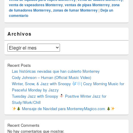
venta de vapeadores Monterrey
,
ventas de pipas Monterrey
,
zona
de fumadores Monterrey.
,
zonas de fumar Monterrey
|
Deja un
comentario
El
Archivos
área
de
widget
Archivos
barra
lateral
primaria
Recent Posts
Las históricas nevadas que han cubierto Monterrey
Cody Johnson – Human (Official Music Video)
Winter, Snow, & Jazz with Snoopy
| Cozy Morning Music for
Peaceful Monday by Jazzy
Tuesday Jazz with Snoopy
Positive Winter Jazz for
Study/Work/Chill
Mensaje de Navidad para MonterreyMagico.com
Recent Comments
No hay comentarios que mostrar.