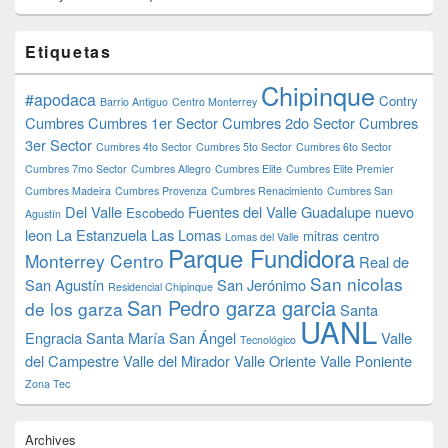
Etiquetas
Chipinque
#apodaca
Contry
Barrio Antiguo
Centro Monterrey
Cumbres
Cumbres 1er Sector
Cumbres 2do Sector
Cumbres
3er Sector
Cumbres 4to Sector
Cumbres 5to Sector
Cumbres 6to Sector
Cumbres 7mo Sector
Cumbres Allegro
Cumbres Elite
Cumbres Elite Premier
Cumbres Madeira
Cumbres Provenza
Cumbres Renacimiento
Cumbres San
Del Valle
Fuentes del Valle
Guadalupe nuevo
Escobedo
Agustín
leon
La Estanzuela
Las Lomas
mitras centro
Lomas del Valle
Parque Fundidora
Monterrey Centro
Real de
San nicolas
San Agustín
San Jerónimo
Residencial Chipinque
San Pedro garza garcia
de los garza
Santa
UANL
Engracia
Santa María
San Ángel
Valle
Tecnológico
del Campestre
Valle del Mirador
Valle Oriente
Valle Poniente
Zona Tec
Archives