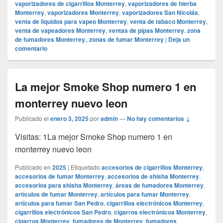
vaporizadores de cigarrillos Monterrey
,
vaporizadores de hierba
Monterrey
,
vaporizadores Monterrey
,
vaporizadores San Nicolás
,
venta de líquidos para vapeo Monterrey
,
venta de tabaco Monterrey
,
venta de vapeadores Monterrey
,
ventas de pipas Monterrey
,
zona
de fumadores Monterrey.
,
zonas de fumar Monterrey
|
Deja un
comentario
La mejor Smoke Shop numero 1 en
monterrey nuevo leon
Publicado el
enero 3, 2025
por
admin
—
No hay comentarios ↓
Visitas: 1La mejor Smoke Shop numero 1 en
monterrey nuevo leon
Publicado en
2025
|
Etiquetado
accesorios de cigarrillos Monterrey
,
accesorios de fumar Monterrey
,
accesorios de shisha Monterrey
,
accesorios para shisha Monterrey
,
áreas de fumadores Monterrey
,
artículos de fumar Monterrey
,
artículos para fumar Monterrey
,
artículos para fumar San Pedro
,
cigarrillos electrónicos Monterrey
,
cigarrillos electrónicos San Pedro
,
cigarros electrónicos Monterrey
,
cigarros Monterrey
,
fumadores de Monterrey
,
fumadores