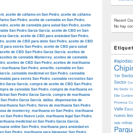
ent
,
aceite de cáñamo en San Pedro
,
aceite de cáñamo
áñamo San Pedro
,
aceite de cannabis en San Pedro
,
Recent C
Pedro
,
aceite de cannabis para salud San Pedro
,
aceite
No hay com
nabis San Pedro Garza García
,
aceite de CBD en San
arza García
,
aceite de CBD para ansiedad San Pedro
,
dro
,
aceite de CBD para dolor San Pedro
,
aceite de CBD
BD para estrés San Pedro
,
aceite de CBD para salud
Etique
aceite de CBD San Pedro Garza García
,
aceites de
aceites de cannabis Monterrey
,
aceites de cannabis
#apodac
dro
,
aceites de CBD San Pedro
,
aceites de marihuana
Chipi
e marihuana San Pedro
,
amarillo
,
cannabis en San
García
,
cannabis medicinal en San Pedro
,
cannabis
1er Secto
nnabis para estrés San Pedro
,
cannabis recreativo San
Sector
Cum
dro Garza García
,
compra de aceite de CBD San Pedro
,
mpra de cannabis San Pedro
,
compra de marihuana en
6to Sector
C
cinal San Pedro Garza García
,
compra de marihuana
Elite
Cumbres
San Pedro Garza García
,
dallas
,
dispensarios de
Provenza
Cu
e marihuana San Pedro
,
flores de marihuana San Pedro
Valle
Esco
alosa de monterrey
,
marihuana en San Pedro
,
marihuana
nuevo leo
 en San Pedro Nuevo León
,
marihuana legal San Pedro
,
arihuana medicinal en San Pedro Garza García
,
mitras
Valle
huana online San Pedro
,
marihuana para ansiedad en
Parqu
 en San Pedro
,
marihuana para bienestar San Pedro
,