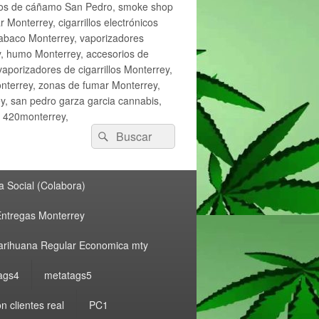
ctos de cáñamo San Pedro, smoke shop
onterrey, cigarrillos electrónicos
tabaco Monterrey, vaporizadores
y, humo Monterrey, accesorios de
vaporizadores de cigarrillos Monterrey,
nterrey, zonas de fumar Monterrey,
, san pedro garza garcia cannabis,
, 420monterrey,
Buscar
Buscar
por:
 Social (Colabora)
ntregas Monterrey
rihuana Regular Economica mty
ags4
metatags5
n clientes real
PC1