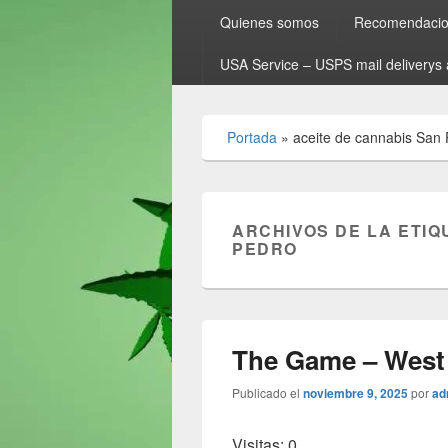
Quienes somos
Recomendacion
USA Service – USPS mail deliverys 
Portada
»
aceite de cannabis San
ARCHIVOS DE LA ETIQ
PEDRO
The Game – West S
Publicado el
noviembre 9, 2025
por
ad
Visitas: 0