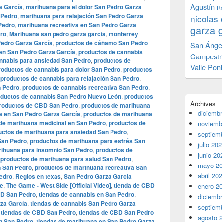
Agustín
a García
,
marihuana para el dolor San Pedro Garza
Re
 Pedro
,
marihuana para relajación San Pedro Garza
nicolas 
Pedro
,
marihuana recreativa en San Pedro Garza
garza 
dro
,
Marihuana san pedro garza garcia
,
monterrey
edro Garza García
,
productos de cáñamo San Pedro
San Ánge
en San Pedro Garza García
,
productos de cannabis
Campestr
nnabis para ansiedad San Pedro
,
productos de
Valle Pon
roductos de cannabis para dolor San Pedro
,
productos
,
productos de cannabis para relajación San Pedro
,
n Pedro
,
productos de cannabis recreativa San Pedro
,
oductos de cannabis San Pedro Nuevo León
,
productos
Archives
roductos de CBD San Pedro
,
productos de marihuana
diciemb
a en San Pedro Garza García
,
productos de marihuana
de marihuana medicinal en San Pedro
,
productos de
noviemb
uctos de marihuana para ansiedad San Pedro
,
septiem
San Pedro
,
productos de marihuana para estrés San
julio 20
rihuana para insomnio San Pedro
,
productos de
junio 20
,
productos de marihuana para salud San Pedro
,
mayo 2
n San Pedro
,
productos de marihuana recreativa San
abril 20
edro
,
Regios en texas
,
San Pedro Garza García
me
,
The Game - West Side [Official Video]
,
tienda de CBD
enero 2
BD San Pedro
,
tiendas de cannabis en San Pedro
,
diciemb
rza García
,
tiendas de cannabis San Pedro Garza
septiem
,
tiendas de CBD San Pedro
,
tiendas de CBD San Pedro
agosto 
n San Pedro
,
tiendas de marihuana en San Pedro Garza