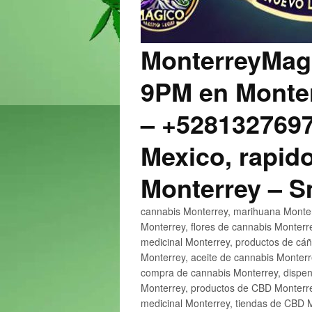
MonterreyMagi
9PM en Monter
– +5281327697
Mexico, rapido
Monterrey – 
cannabis Monterrey, marihuana Monter
Monterrey, flores de cannabis Monterr
medicinal Monterrey, productos de cá
Monterrey, aceite de cannabis Monter
compra de cannabis Monterrey, dispen
Monterrey, productos de CBD Monterre
medicinal Monterrey, tiendas de CBD 