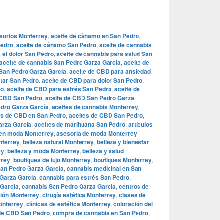
sorios Monterrey
,
aceite de cáñamo en San Pedro
,
Pedro
,
aceite de cáñamo San Pedro
,
aceite de cannabis
 el dolor San Pedro
,
aceite de cannabis para salud San
aceite de cannabis San Pedro Garza García
,
aceite de
 San Pedro Garza García
,
aceite de CBD para ansiedad
star San Pedro
,
aceite de CBD para dolor San Pedro
,
ro
,
aceite de CBD para estrés San Pedro
,
aceite de
 CBD San Pedro
,
aceite de CBD San Pedro Garza
edro Garza García
,
aceites de cannabis Monterrey
,
es de CBD en San Pedro
,
aceites de CBD San Pedro
,
arza García
,
aceites de marihuana San Pedro
,
artículos
en moda Monterrey
,
asesoría de moda Monterrey
,
nterrey
,
belleza natural Monterrey
,
belleza y bienestar
ey
,
belleza y moda Monterrey
,
belleza y salud
rrey
,
boutiques de lujo Monterrey
,
boutiques Monterrey
,
San Pedro Garza García
,
cannabis medicinal en San
 Garza García
,
cannabis para estrés San Pedro
,
 García
,
cannabis San Pedro Garza García
,
centros de
ción Monterrey
,
cirugía estética Monterrey
,
clases de
Monterrey
,
clínicas de estética Monterrey
,
coloración del
 de CBD San Pedro
,
compra de cannabis en San Pedro
,