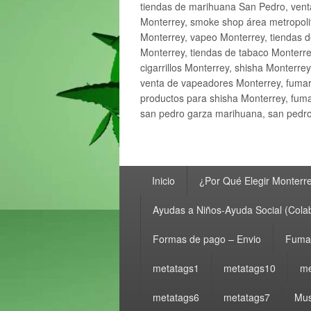
tiendas de marihuana San Pedro, ven
Monterrey, smoke shop área metropolit
Monterrey, vapeo Monterrey, tiendas d
Monterrey, tiendas de tabaco Monterre
cigarrillos Monterrey, shisha Monterre
venta de vapeadores Monterrey, fumar
productos para shisha Monterrey, fum
san pedro garza marihuana, san pedro 
Menú
Inicio
¿Por Qué Elegir Monterr
principal
Ayudas a Niños-Ayuda Social (Cola
Formas de pago – Envio
Fumar
metatags1
metatags10
me
metatags6
metatags7
Mus