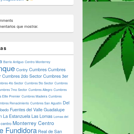
omments
entarios que mostrar.
tas
a
Barrio Antiguo
Centro Monterrey
nque
Cumbres
Cumbres
Contry
r
Cumbres 2do Sector
Cumbres 3er
bres 4to Sector
Cumbres 5to Sector
Cumbres
umbres 7mo Sector
Cumbres Allegro
Cumbres
 Elite Premier
Cumbres Madeira
Cumbres
Del
mbres Renacimiento
Cumbres San Agustín
Fuentes del Valle
Guadalupe
bedo
n
La Estanzuela
Las Lomas
Lomas del
Monterrey Centro
 centro
e Fundidora
Real de San