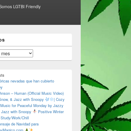
Somos LGTBI Friendly
os
sts
óricas nevadas que han cubierto
ey
hnson – Human (Official Music Video)
 Snow, & Jazz with Snoopy
| Cozy
 Music for Peaceful Monday by Jazzy
 Jazz with Snoopy
Positive Winter
 Study/Work/Chill
nsaje de Navidad para
eyMagico.com