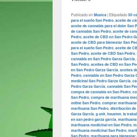
Publicado en
Musica
|
Etiquetado
50 c
para el sueño San Pedro
,
aceite de c
aceite de cannabis para el dolor San 
de cannabis San Pedro
,
aceite de can
Pedro
,
aceite de CBD en San Pedro G
aceite de CBD para bienestar San Pe
para el sueño San Pedro
,
aceite de C
San Pedro
,
aceite de CBD San Pedro
,
cannabis en San Pedro Garza García
,
San Pedro
,
aceites de CBD en San Pe
en San Pedro Garza García
,
aceites d
Pedro
,
cannabis en San Pedro Garza 
medicinal San Pedro Garza García
,
ca
Pedro Garza García
,
cannabis San Pe
compra de cannabis en San Pedro
,
co
San Pedro
,
compra de marihuana medi
online San Pedro
,
comprar marihuana 
marihuana San Pedro
,
distribución d
Garza García
,
g unit
,
houston
,
la trak
en san pedro garza garcia
,
marihuana
marihuana medicinal en San Pedro
,
m
marihuana medicinal San Pedro
,
mari
San Pedro
,
marihuana para bienestar