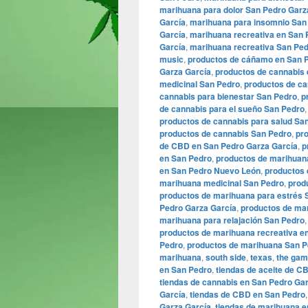
marihuana para dolor San Pedro Garz
García
,
marihuana para insomnio San
García
,
marihuana recreativa en San 
García
,
marihuana recreativa San Pe
music
,
productos de cáñamo en San P
Garza García
,
productos de cannabis 
medicinal San Pedro
,
productos de ca
cannabis para bienestar San Pedro
,
p
de cannabis para el sueño San Pedro
productos de cannabis para salud Sa
productos de cannabis San Pedro
,
pr
de CBD en San Pedro Garza García
,
p
en San Pedro
,
productos de marihuan
en San Pedro Nuevo León
,
productos 
marihuana medicinal San Pedro
,
prod
productos de marihuana para estrés 
Pedro Garza García
,
productos de ma
marihuana para relajación San Pedro
productos de marihuana recreativa e
Pedro
,
productos de marihuana San P
marihuana
,
south side
,
texas
,
the ga
en San Pedro
,
tiendas de aceite de C
tiendas de cannabis en San Pedro Ga
García
,
tiendas de CBD en San Pedro
Garza García
,
tiendas de marihuana e