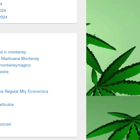
24
024
2024
d in monterrey
 Marihuana Monterrey
 monterreymagico
posts
na Regular Mty Economica
rticulos
orized