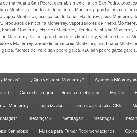
ta de marihuana San Pedro, cannabis medicinal en San Pedro, produ
ana Monterrey, tiendas de fumadores Monterrey, productos para fumar M
e vapeo Monterrey, accesorios de fumar Monterrey, pipas Monterrey, 
y, productos de nicotina Monterrey, vaporizadores de hierba Monterre
y, hookah Monterrey, cigarros Monterrey, tiendas de shisha Monterrey, 
 en Monterrey, tiendas para fumadores Monterrey, venta de tabaco Mo
adores Monterrey, áreas de fumadores Monterrey, marihuana Monterrey
garza, fuentes del valle san pedro garza, 420 san pedro garza garcia
ey Mágico?
¿Que visitar en Monterrey?
Ayudas a Niños-Ayuda
bora)
Canal de telegram – Grupos de telegram
English
E
 en Monterrey
Legalizacion
Linea de productos CBD
Ma
tatags11
metatags12
metatags2
metatags3
metat
ica Cannabica
Musica para Fumar Recomendaciones
Opinio