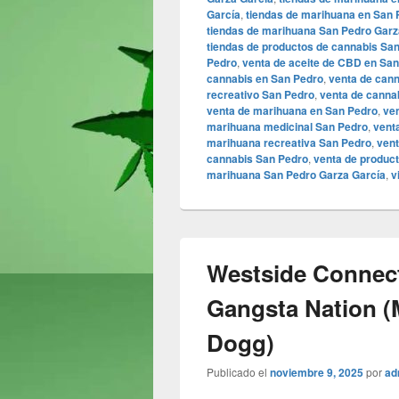
García
,
tiendas de marihuana en San
tiendas de marihuana San Pedro Garz
tiendas de productos de cannabis Sa
Pedro
,
venta de aceite de CBD en Sa
cannabis en San Pedro
,
venta de cann
recreativo San Pedro
,
venta de canna
venta de marihuana en San Pedro
,
ve
marihuana medicinal San Pedro
,
vent
marihuana recreativa San Pedro
,
vent
cannabis San Pedro
,
venta de produc
marihuana San Pedro Garza García
,
v
Westside Connect
Gangsta Nation (
Dogg)
Publicado el
noviembre 9, 2025
por
ad