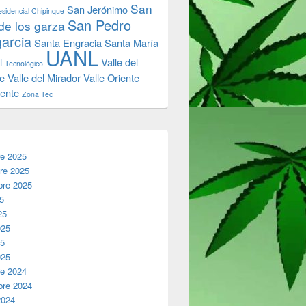
San
San Jerónimo
sidencial Chipinque
San Pedro
de los garza
garcia
Santa Engracia
Santa María
UANL
l
Valle del
Tecnológico
e
Valle del Mirador
Valle Oriente
iente
Zona Tec
re 2025
re 2025
bre 2025
25
25
025
25
025
re 2024
bre 2024
2024