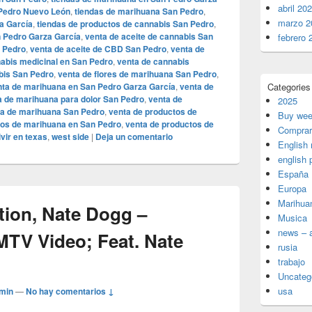
abril 20
 Pedro Nuevo León
,
tiendas de marihuana San Pedro
,
marzo 2
a García
,
tiendas de productos de cannabis San Pedro
,
n Pedro Garza García
,
venta de aceite de cannabis San
febrero 
n Pedro
,
venta de aceite de CBD San Pedro
,
venta de
abis medicinal en San Pedro
,
venta de cannabis
bis San Pedro
,
venta de flores de marihuana San Pedro
,
nta de marihuana en San Pedro Garza García
,
venta de
Categories
a de marihuana para dolor San Pedro
,
venta de
2025
a de marihuana San Pedro
,
venta de productos de
Buy wee
tos de marihuana en San Pedro
,
venta de productos de
Comprar
ivir en texas
,
west side
|
Deja un comentario
English
english 
España
Europa
Marihua
ion, Nate Dogg –
Musica
news – a
MTV Video; Feat. Nate
rusia
trabajo
Uncateg
usa
min
—
No hay comentarios ↓