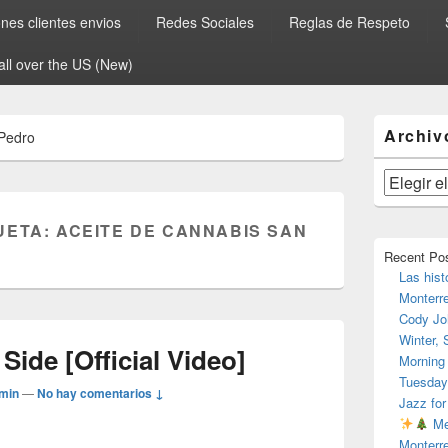
es clientes envios
Redes Sociales
Reglas de Respeto
all over the US (New)
El
Archiv
 Pedro
área
de
widget
Archivos
barra
lateral
UETA:
ACEITE DE CANNABIS SAN
primaria
Recent Po
Las hist
Monterr
Cody Jo
Winter,
ide [Official Video]
Morning
Tuesday
min
—
No hay comentarios ↓
Jazz for
Me
Monterr