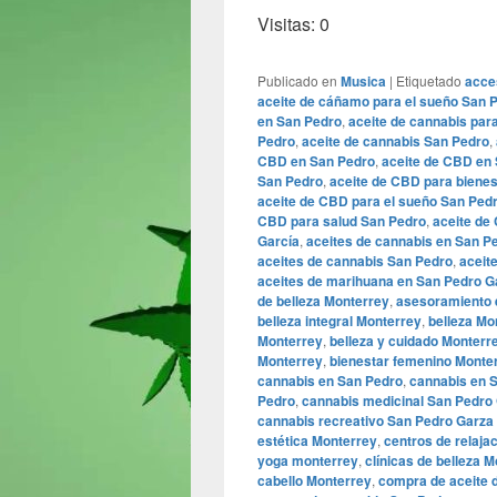
Visitas: 0
Publicado en
Musica
|
Etiquetado
acce
aceite de cáñamo para el sueño San 
en San Pedro
,
aceite de cannabis para
Pedro
,
aceite de cannabis San Pedro
,
CBD en San Pedro
,
aceite de CBD en
San Pedro
,
aceite de CBD para biene
aceite de CBD para el sueño San Ped
CBD para salud San Pedro
,
aceite de
García
,
aceites de cannabis en San P
aceites de cannabis San Pedro
,
aceit
aceites de marihuana en San Pedro G
de belleza Monterrey
,
asesoramiento 
belleza integral Monterrey
,
belleza Mo
Monterrey
,
belleza y cuidado Monterr
Monterrey
,
bienestar femenino Monte
cannabis en San Pedro
,
cannabis en 
Pedro
,
cannabis medicinal San Pedro
cannabis recreativo San Pedro Garza
estética Monterrey
,
centros de relaja
yoga monterrey
,
clínicas de belleza 
cabello Monterrey
,
compra de aceite