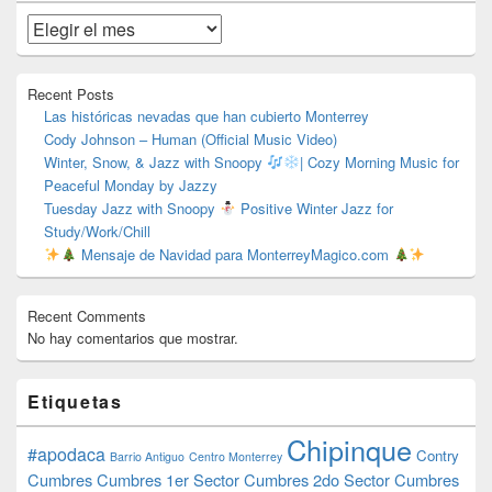
de
widget
Archivos
barra
lateral
primaria
Recent Posts
Las históricas nevadas que han cubierto Monterrey
Cody Johnson – Human (Official Music Video)
Winter, Snow, & Jazz with Snoopy
| Cozy Morning Music for
Peaceful Monday by Jazzy
Tuesday Jazz with Snoopy
Positive Winter Jazz for
Study/Work/Chill
Mensaje de Navidad para MonterreyMagico.com
Recent Comments
No hay comentarios que mostrar.
Etiquetas
Chipinque
#apodaca
Contry
Barrio Antiguo
Centro Monterrey
Cumbres
Cumbres 1er Sector
Cumbres 2do Sector
Cumbres