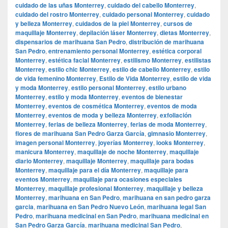
cuidado de las uñas Monterrey
,
cuidado del cabello Monterrey
,
cuidado del rostro Monterrey
,
cuidado personal Monterrey
,
cuidado
y belleza Monterrey
,
cuidados de la piel Monterrey
,
cursos de
maquillaje Monterrey
,
depilación láser Monterrey
,
dietas Monterrey
,
dispensarios de marihuana San Pedro
,
distribución de marihuana
San Pedro
,
entrenamiento personal Monterrey
,
estética corporal
Monterrey
,
estética facial Monterrey
,
estilismo Monterrey
,
estilistas
Monterrey
,
estilo chic Monterrey
,
estilo de cabello Monterrey
,
estilo
de vida femenino Monterrey
,
Estilo de Vida Monterrey
,
estilo de vida
y moda Monterrey
,
estilo personal Monterrey
,
estilo urbano
Monterrey
,
estilo y moda Monterrey
,
eventos de bienestar
Monterrey
,
eventos de cosmética Monterrey
,
eventos de moda
Monterrey
,
eventos de moda y belleza Monterrey
,
exfoliación
Monterrey
,
ferias de belleza Monterrey
,
ferias de moda Monterrey
,
flores de marihuana San Pedro Garza García
,
gimnasio Monterrey
,
imagen personal Monterrey
,
joyerías Monterrey
,
looks Monterrey
,
manicura Monterrey
,
maquillaje de noche Monterrey
,
maquillaje
diario Monterrey
,
maquillaje Monterrey
,
maquillaje para bodas
Monterrey
,
maquillaje para el día Monterrey
,
maquillaje para
eventos Monterrey
,
maquillaje para ocasiones especiales
Monterrey
,
maquillaje profesional Monterrey
,
maquillaje y belleza
Monterrey
,
marihuana en San Pedro
,
marihuana en san pedro garza
garcia
,
marihuana en San Pedro Nuevo León
,
marihuana legal San
Pedro
,
marihuana medicinal en San Pedro
,
marihuana medicinal en
San Pedro Garza García
,
marihuana medicinal San Pedro
,