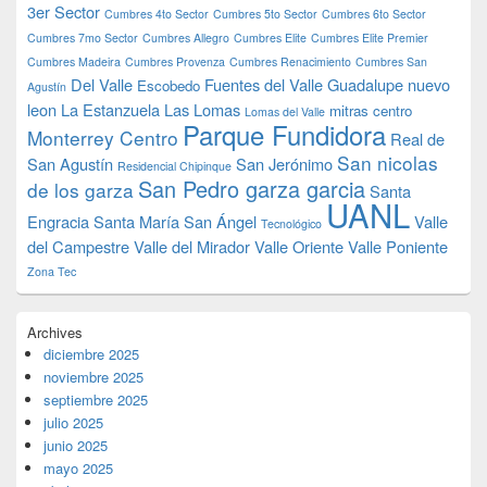
3er Sector
Cumbres 4to Sector
Cumbres 5to Sector
Cumbres 6to Sector
Cumbres 7mo Sector
Cumbres Allegro
Cumbres Elite
Cumbres Elite Premier
Cumbres Madeira
Cumbres Provenza
Cumbres Renacimiento
Cumbres San
Del Valle
Fuentes del Valle
Guadalupe nuevo
Escobedo
Agustín
leon
La Estanzuela
Las Lomas
mitras centro
Lomas del Valle
Parque Fundidora
Monterrey Centro
Real de
San nicolas
San Agustín
San Jerónimo
Residencial Chipinque
San Pedro garza garcia
de los garza
Santa
UANL
Engracia
Santa María
San Ángel
Valle
Tecnológico
del Campestre
Valle del Mirador
Valle Oriente
Valle Poniente
Zona Tec
Archives
diciembre 2025
noviembre 2025
septiembre 2025
julio 2025
junio 2025
mayo 2025