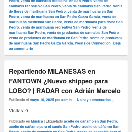
Pedro
,
venta de cannabis medicinal en San Pedro
,
venta de
cannabis recreativo San Pedro
,
venta de cannabis San Pedro
,
venta
de flores de marihuana San Pedro
,
venta de marihuana en San
Pedro
,
venta de marihuana en San Pedro Garza García
,
venta de
marihuana medicinal San Pedro
,
venta de marihuana para dolor San
Pedro
,
venta de marihuana recreativa San Pedro
,
venta de
marihuana San Pedro
,
venta de productos de cannabis San Pedro
,
venta de productos de marihuana en San Pedro
,
venta de productos
de marihuana San Pedro Garza García
,
Westside Connection
|
Deja
un comentario
Repartiendo MILANESAS en
FANTOWN ¿Nuevo shippeo para
LOBO? | RADAR con Adrián Marcelo
Publicado el
mayo 10, 2025
por
admin
—
No hay comentarios ↓
Visitas: 0
Publicado en
Musica
|
Etiquetado
aceite de cáñamo en San Pedro
,
aceite de cáñamo para el sueño San Pedro
,
aceite de cáñamo San
Pedro
,
aceite de cannabis en San Pedro
,
aceite de cannabis para el