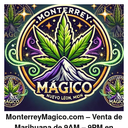
MonterreyMagico.com – Venta de
Marihuana de 9AM – 9PM en