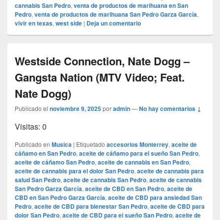
cannabis San Pedro
,
venta de productos de marihuana en San
Pedro
,
venta de productos de marihuana San Pedro Garza García
,
vivir en texas
,
west side
|
Deja un comentario
Westside Connection, Nate Dogg –
Gangsta Nation (MTV Video; Feat.
Nate Dogg)
Publicado el
noviembre 9, 2025
por
admin
—
No hay comentarios ↓
Visitas: 0
Publicado en
Musica
|
Etiquetado
accesorios Monterrey
,
aceite de
cáñamo en San Pedro
,
aceite de cáñamo para el sueño San Pedro
,
aceite de cáñamo San Pedro
,
aceite de cannabis en San Pedro
,
aceite de cannabis para el dolor San Pedro
,
aceite de cannabis para
salud San Pedro
,
aceite de cannabis San Pedro
,
aceite de cannabis
San Pedro Garza García
,
aceite de CBD en San Pedro
,
aceite de
CBD en San Pedro Garza García
,
aceite de CBD para ansiedad San
Pedro
,
aceite de CBD para bienestar San Pedro
,
aceite de CBD para
dolor San Pedro
,
aceite de CBD para el sueño San Pedro
,
aceite de