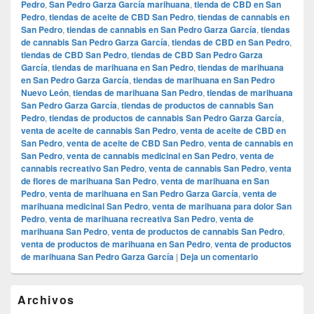
Pedro
,
San Pedro Garza García marihuana
,
tienda de CBD en San
Pedro
,
tiendas de aceite de CBD San Pedro
,
tiendas de cannabis en
San Pedro
,
tiendas de cannabis en San Pedro Garza García
,
tiendas
de cannabis San Pedro Garza García
,
tiendas de CBD en San Pedro
,
tiendas de CBD San Pedro
,
tiendas de CBD San Pedro Garza
García
,
tiendas de marihuana en San Pedro
,
tiendas de marihuana
en San Pedro Garza García
,
tiendas de marihuana en San Pedro
Nuevo León
,
tiendas de marihuana San Pedro
,
tiendas de marihuana
San Pedro Garza García
,
tiendas de productos de cannabis San
Pedro
,
tiendas de productos de cannabis San Pedro Garza García
,
venta de aceite de cannabis San Pedro
,
venta de aceite de CBD en
San Pedro
,
venta de aceite de CBD San Pedro
,
venta de cannabis en
San Pedro
,
venta de cannabis medicinal en San Pedro
,
venta de
cannabis recreativo San Pedro
,
venta de cannabis San Pedro
,
venta
de flores de marihuana San Pedro
,
venta de marihuana en San
Pedro
,
venta de marihuana en San Pedro Garza García
,
venta de
marihuana medicinal San Pedro
,
venta de marihuana para dolor San
Pedro
,
venta de marihuana recreativa San Pedro
,
venta de
marihuana San Pedro
,
venta de productos de cannabis San Pedro
,
venta de productos de marihuana en San Pedro
,
venta de productos
de marihuana San Pedro Garza García
|
Deja un comentario
El
Archivos
área