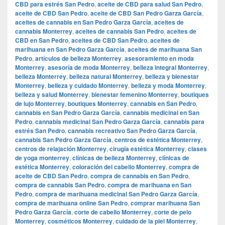
CBD para estrés San Pedro
,
aceite de CBD para salud San Pedro
,
aceite de CBD San Pedro
,
aceite de CBD San Pedro Garza García
,
aceites de cannabis en San Pedro Garza García
,
aceites de
cannabis Monterrey
,
aceites de cannabis San Pedro
,
aceites de
CBD en San Pedro
,
aceites de CBD San Pedro
,
aceites de
marihuana en San Pedro Garza García
,
aceites de marihuana San
Pedro
,
artículos de belleza Monterrey
,
asesoramiento en moda
Monterrey
,
asesoría de moda Monterrey
,
belleza integral Monterrey
,
belleza Monterrey
,
belleza natural Monterrey
,
belleza y bienestar
Monterrey
,
belleza y cuidado Monterrey
,
belleza y moda Monterrey
,
belleza y salud Monterrey
,
bienestar femenino Monterrey
,
boutiques
de lujo Monterrey
,
boutiques Monterrey
,
cannabis en San Pedro
,
cannabis en San Pedro Garza García
,
cannabis medicinal en San
Pedro
,
cannabis medicinal San Pedro Garza García
,
cannabis para
estrés San Pedro
,
cannabis recreativo San Pedro Garza García
,
cannabis San Pedro Garza García
,
centros de estética Monterrey
,
centros de relajación Monterrey
,
cirugía estética Monterrey
,
clases
de yoga monterrey
,
clínicas de belleza Monterrey
,
clínicas de
estética Monterrey
,
coloración del cabello Monterrey
,
compra de
aceite de CBD San Pedro
,
compra de cannabis en San Pedro
,
compra de cannabis San Pedro
,
compra de marihuana en San
Pedro
,
compra de marihuana medicinal San Pedro Garza García
,
compra de marihuana online San Pedro
,
comprar marihuana San
Pedro Garza García
,
corte de cabello Monterrey
,
corte de pelo
Monterrey
,
cosméticos Monterrey
,
cuidado de la piel Monterrey
,