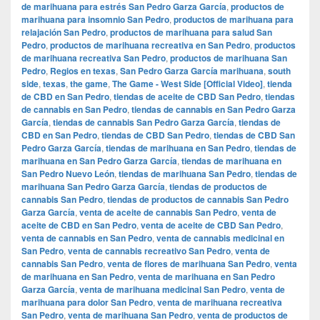
de marihuana para estrés San Pedro Garza García
,
productos de
marihuana para insomnio San Pedro
,
productos de marihuana para
relajación San Pedro
,
productos de marihuana para salud San
Pedro
,
productos de marihuana recreativa en San Pedro
,
productos
de marihuana recreativa San Pedro
,
productos de marihuana San
Pedro
,
Regios en texas
,
San Pedro Garza García marihuana
,
south
side
,
texas
,
the game
,
The Game - West Side [Official Video]
,
tienda
de CBD en San Pedro
,
tiendas de aceite de CBD San Pedro
,
tiendas
de cannabis en San Pedro
,
tiendas de cannabis en San Pedro Garza
García
,
tiendas de cannabis San Pedro Garza García
,
tiendas de
CBD en San Pedro
,
tiendas de CBD San Pedro
,
tiendas de CBD San
Pedro Garza García
,
tiendas de marihuana en San Pedro
,
tiendas de
marihuana en San Pedro Garza García
,
tiendas de marihuana en
San Pedro Nuevo León
,
tiendas de marihuana San Pedro
,
tiendas de
marihuana San Pedro Garza García
,
tiendas de productos de
cannabis San Pedro
,
tiendas de productos de cannabis San Pedro
Garza García
,
venta de aceite de cannabis San Pedro
,
venta de
aceite de CBD en San Pedro
,
venta de aceite de CBD San Pedro
,
venta de cannabis en San Pedro
,
venta de cannabis medicinal en
San Pedro
,
venta de cannabis recreativo San Pedro
,
venta de
cannabis San Pedro
,
venta de flores de marihuana San Pedro
,
venta
de marihuana en San Pedro
,
venta de marihuana en San Pedro
Garza García
,
venta de marihuana medicinal San Pedro
,
venta de
marihuana para dolor San Pedro
,
venta de marihuana recreativa
San Pedro
,
venta de marihuana San Pedro
,
venta de productos de