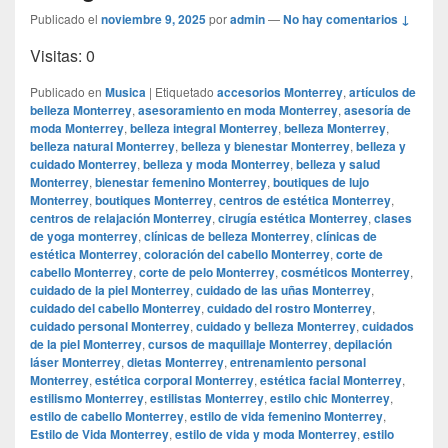
Publicado el
noviembre 9, 2025
por
admin
—
No hay comentarios ↓
Visitas: 0
Publicado en
Musica
|
Etiquetado
accesorios Monterrey
,
artículos de
belleza Monterrey
,
asesoramiento en moda Monterrey
,
asesoría de
moda Monterrey
,
belleza integral Monterrey
,
belleza Monterrey
,
belleza natural Monterrey
,
belleza y bienestar Monterrey
,
belleza y
cuidado Monterrey
,
belleza y moda Monterrey
,
belleza y salud
Monterrey
,
bienestar femenino Monterrey
,
boutiques de lujo
Monterrey
,
boutiques Monterrey
,
centros de estética Monterrey
,
centros de relajación Monterrey
,
cirugía estética Monterrey
,
clases
de yoga monterrey
,
clínicas de belleza Monterrey
,
clínicas de
estética Monterrey
,
coloración del cabello Monterrey
,
corte de
cabello Monterrey
,
corte de pelo Monterrey
,
cosméticos Monterrey
,
cuidado de la piel Monterrey
,
cuidado de las uñas Monterrey
,
cuidado del cabello Monterrey
,
cuidado del rostro Monterrey
,
cuidado personal Monterrey
,
cuidado y belleza Monterrey
,
cuidados
de la piel Monterrey
,
cursos de maquillaje Monterrey
,
depilación
láser Monterrey
,
dietas Monterrey
,
entrenamiento personal
Monterrey
,
estética corporal Monterrey
,
estética facial Monterrey
,
estilismo Monterrey
,
estilistas Monterrey
,
estilo chic Monterrey
,
estilo de cabello Monterrey
,
estilo de vida femenino Monterrey
,
Estilo de Vida Monterrey
,
estilo de vida y moda Monterrey
,
estilo