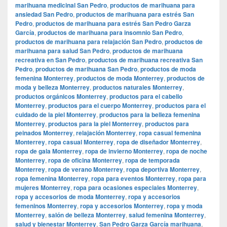
marihuana medicinal San Pedro
,
productos de marihuana para
ansiedad San Pedro
,
productos de marihuana para estrés San
Pedro
,
productos de marihuana para estrés San Pedro Garza
García
,
productos de marihuana para insomnio San Pedro
,
productos de marihuana para relajación San Pedro
,
productos de
marihuana para salud San Pedro
,
productos de marihuana
recreativa en San Pedro
,
productos de marihuana recreativa San
Pedro
,
productos de marihuana San Pedro
,
productos de moda
femenina Monterrey
,
productos de moda Monterrey
,
productos de
moda y belleza Monterrey
,
productos naturales Monterrey
,
productos orgánicos Monterrey
,
productos para el cabello
Monterrey
,
productos para el cuerpo Monterrey
,
productos para el
cuidado de la piel Monterrey
,
productos para la belleza femenina
Monterrey
,
productos para la piel Monterrey
,
productos para
peinados Monterrey
,
relajación Monterrey
,
ropa casual femenina
Monterrey
,
ropa casual Monterrey
,
ropa de diseñador Monterrey
,
ropa de gala Monterrey
,
ropa de invierno Monterrey
,
ropa de noche
Monterrey
,
ropa de oficina Monterrey
,
ropa de temporada
Monterrey
,
ropa de verano Monterrey
,
ropa deportiva Monterrey
,
ropa femenina Monterrey
,
ropa para eventos Monterrey
,
ropa para
mujeres Monterrey
,
ropa para ocasiones especiales Monterrey
,
ropa y accesorios de moda Monterrey
,
ropa y accesorios
femeninos Monterrey
,
ropa y accesorios Monterrey
,
ropa y moda
Monterrey
,
salón de belleza Monterrey
,
salud femenina Monterrey
,
salud y bienestar Monterrey
,
San Pedro Garza García marihuana
,