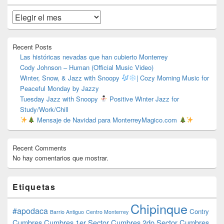
de
widget
Archivos
barra
lateral
primaria
Recent Posts
Las históricas nevadas que han cubierto Monterrey
Cody Johnson – Human (Official Music Video)
Winter, Snow, & Jazz with Snoopy
| Cozy Morning Music for
Peaceful Monday by Jazzy
Tuesday Jazz with Snoopy
Positive Winter Jazz for
Study/Work/Chill
Mensaje de Navidad para MonterreyMagico.com
Recent Comments
No hay comentarios que mostrar.
Etiquetas
Chipinque
#apodaca
Contry
Barrio Antiguo
Centro Monterrey
Cumbres
Cumbres 1er Sector
Cumbres 2do Sector
Cumbres