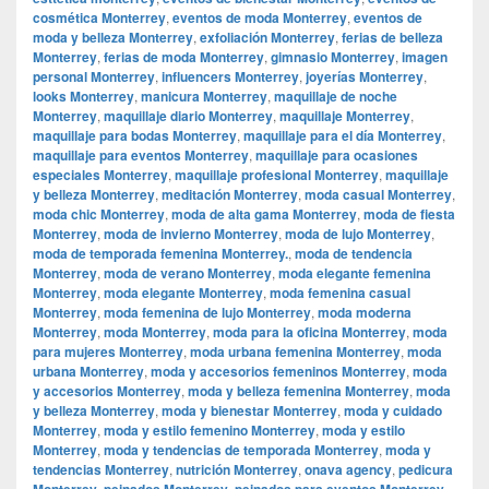
cosmética Monterrey
,
eventos de moda Monterrey
,
eventos de
moda y belleza Monterrey
,
exfoliación Monterrey
,
ferias de belleza
Monterrey
,
ferias de moda Monterrey
,
gimnasio Monterrey
,
imagen
personal Monterrey
,
influencers Monterrey
,
joyerías Monterrey
,
looks Monterrey
,
manicura Monterrey
,
maquillaje de noche
Monterrey
,
maquillaje diario Monterrey
,
maquillaje Monterrey
,
maquillaje para bodas Monterrey
,
maquillaje para el día Monterrey
,
maquillaje para eventos Monterrey
,
maquillaje para ocasiones
especiales Monterrey
,
maquillaje profesional Monterrey
,
maquillaje
y belleza Monterrey
,
meditación Monterrey
,
moda casual Monterrey
,
moda chic Monterrey
,
moda de alta gama Monterrey
,
moda de fiesta
Monterrey
,
moda de invierno Monterrey
,
moda de lujo Monterrey
,
moda de temporada femenina Monterrey.
,
moda de tendencia
Monterrey
,
moda de verano Monterrey
,
moda elegante femenina
Monterrey
,
moda elegante Monterrey
,
moda femenina casual
Monterrey
,
moda femenina de lujo Monterrey
,
moda moderna
Monterrey
,
moda Monterrey
,
moda para la oficina Monterrey
,
moda
para mujeres Monterrey
,
moda urbana femenina Monterrey
,
moda
urbana Monterrey
,
moda y accesorios femeninos Monterrey
,
moda
y accesorios Monterrey
,
moda y belleza femenina Monterrey
,
moda
y belleza Monterrey
,
moda y bienestar Monterrey
,
moda y cuidado
Monterrey
,
moda y estilo femenino Monterrey
,
moda y estilo
Monterrey
,
moda y tendencias de temporada Monterrey
,
moda y
tendencias Monterrey
,
nutrición Monterrey
,
onava agency
,
pedicura
Monterrey
,
peinados Monterrey
,
peinados para eventos Monterrey
,