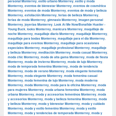
personal Monterrey
,
estilo urbano Monterrey
,
estilo y moda
Monterrey
,
eventos de bienestar Monterrey
,
eventos de cosmética
Monterrey
,
eventos de moda Monterrey
,
eventos de moda y belleza
Monterrey
,
exfoliación Monterrey
,
ferias de belleza Monterrey
,
ferias de moda Monterrey
,
gimnasio Monterrey
,
imagen personal
Monterrey
,
joyerías Monterrey
,
Look At Me Now/Bonafide Hustler -
Young Buck
,
looks Monterrey
,
manicura Monterrey
,
maquillaje de
noche Monterrey
,
maquillaje diario Monterrey
,
maquillaje Monterrey
,
maquillaje para bodas Monterrey
,
maquillaje para el día Monterrey
,
maquillaje para eventos Monterrey
,
maquillaje para ocasiones
especiales Monterrey
,
maquillaje profesional Monterrey
,
maquillaje
y belleza Monterrey
,
meditación Monterrey
,
moda casual Monterrey
,
moda chic Monterrey
,
moda de alta gama Monterrey
,
moda de fiesta
Monterrey
,
moda de invierno Monterrey
,
moda de lujo Monterrey
,
moda de temporada femenina Monterrey.
,
moda de tendencia
Monterrey
,
moda de verano Monterrey
,
moda elegante femenina
Monterrey
,
moda elegante Monterrey
,
moda femenina casual
Monterrey
,
moda femenina de lujo Monterrey
,
moda moderna
Monterrey
,
moda Monterrey
,
moda para la oficina Monterrey
,
moda
para mujeres Monterrey
,
moda urbana femenina Monterrey
,
moda
urbana Monterrey
,
moda y accesorios femeninos Monterrey
,
moda
y accesorios Monterrey
,
moda y belleza femenina Monterrey
,
moda
y belleza Monterrey
,
moda y bienestar Monterrey
,
moda y cuidado
Monterrey
,
moda y estilo femenino Monterrey
,
moda y estilo
Monterrey
,
moda y tendencias de temporada Monterrey
,
moda y