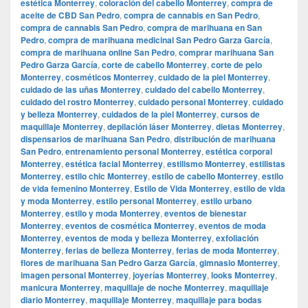
estética Monterrey
,
coloración del cabello Monterrey
,
compra de
aceite de CBD San Pedro
,
compra de cannabis en San Pedro
,
compra de cannabis San Pedro
,
compra de marihuana en San
Pedro
,
compra de marihuana medicinal San Pedro Garza García
,
compra de marihuana online San Pedro
,
comprar marihuana San
Pedro Garza García
,
corte de cabello Monterrey
,
corte de pelo
Monterrey
,
cosméticos Monterrey
,
cuidado de la piel Monterrey
,
cuidado de las uñas Monterrey
,
cuidado del cabello Monterrey
,
cuidado del rostro Monterrey
,
cuidado personal Monterrey
,
cuidado
y belleza Monterrey
,
cuidados de la piel Monterrey
,
cursos de
maquillaje Monterrey
,
depilación láser Monterrey
,
dietas Monterrey
,
dispensarios de marihuana San Pedro
,
distribución de marihuana
San Pedro
,
entrenamiento personal Monterrey
,
estética corporal
Monterrey
,
estética facial Monterrey
,
estilismo Monterrey
,
estilistas
Monterrey
,
estilo chic Monterrey
,
estilo de cabello Monterrey
,
estilo
de vida femenino Monterrey
,
Estilo de Vida Monterrey
,
estilo de vida
y moda Monterrey
,
estilo personal Monterrey
,
estilo urbano
Monterrey
,
estilo y moda Monterrey
,
eventos de bienestar
Monterrey
,
eventos de cosmética Monterrey
,
eventos de moda
Monterrey
,
eventos de moda y belleza Monterrey
,
exfoliación
Monterrey
,
ferias de belleza Monterrey
,
ferias de moda Monterrey
,
flores de marihuana San Pedro Garza García
,
gimnasio Monterrey
,
imagen personal Monterrey
,
joyerías Monterrey
,
looks Monterrey
,
manicura Monterrey
,
maquillaje de noche Monterrey
,
maquillaje
diario Monterrey
,
maquillaje Monterrey
,
maquillaje para bodas