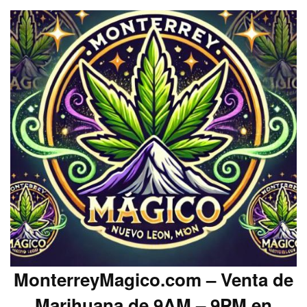
MonterreyMagico.com – Venta de
Marihuana de 9AM – 9PM en