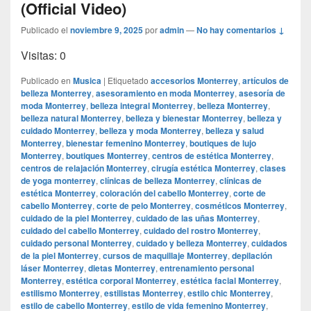
(Official Video)
Publicado el
noviembre 9, 2025
por
admin
—
No hay comentarios ↓
Visitas: 0
Publicado en
Musica
|
Etiquetado
accesorios Monterrey
,
artículos de
belleza Monterrey
,
asesoramiento en moda Monterrey
,
asesoría de
moda Monterrey
,
belleza integral Monterrey
,
belleza Monterrey
,
belleza natural Monterrey
,
belleza y bienestar Monterrey
,
belleza y
cuidado Monterrey
,
belleza y moda Monterrey
,
belleza y salud
Monterrey
,
bienestar femenino Monterrey
,
boutiques de lujo
Monterrey
,
boutiques Monterrey
,
centros de estética Monterrey
,
centros de relajación Monterrey
,
cirugía estética Monterrey
,
clases
de yoga monterrey
,
clínicas de belleza Monterrey
,
clínicas de
estética Monterrey
,
coloración del cabello Monterrey
,
corte de
cabello Monterrey
,
corte de pelo Monterrey
,
cosméticos Monterrey
,
cuidado de la piel Monterrey
,
cuidado de las uñas Monterrey
,
cuidado del cabello Monterrey
,
cuidado del rostro Monterrey
,
cuidado personal Monterrey
,
cuidado y belleza Monterrey
,
cuidados
de la piel Monterrey
,
cursos de maquillaje Monterrey
,
depilación
láser Monterrey
,
dietas Monterrey
,
entrenamiento personal
Monterrey
,
estética corporal Monterrey
,
estética facial Monterrey
,
estilismo Monterrey
,
estilistas Monterrey
,
estilo chic Monterrey
,
estilo de cabello Monterrey
,
estilo de vida femenino Monterrey
,