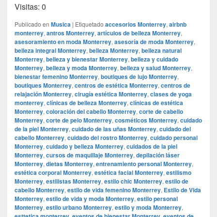
Visitas: 0
Publicado en
Musica
|
Etiquetado
accesorios Monterrey
,
airbnb
monterrey
,
antros Monterrey
,
artículos de belleza Monterrey
,
asesoramiento en moda Monterrey
,
asesoría de moda Monterrey
,
belleza integral Monterrey
,
belleza Monterrey
,
belleza natural
Monterrey
,
belleza y bienestar Monterrey
,
belleza y cuidado
Monterrey
,
belleza y moda Monterrey
,
belleza y salud Monterrey
,
bienestar femenino Monterrey
,
boutiques de lujo Monterrey
,
boutiques Monterrey
,
centros de estética Monterrey
,
centros de
relajación Monterrey
,
cirugía estética Monterrey
,
clases de yoga
monterrey
,
clínicas de belleza Monterrey
,
clínicas de estética
Monterrey
,
coloración del cabello Monterrey
,
corte de cabello
Monterrey
,
corte de pelo Monterrey
,
cosméticos Monterrey
,
cuidado
de la piel Monterrey
,
cuidado de las uñas Monterrey
,
cuidado del
cabello Monterrey
,
cuidado del rostro Monterrey
,
cuidado personal
Monterrey
,
cuidado y belleza Monterrey
,
cuidados de la piel
Monterrey
,
cursos de maquillaje Monterrey
,
depilación láser
Monterrey
,
dietas Monterrey
,
entrenamiento personal Monterrey
,
estética corporal Monterrey
,
estética facial Monterrey
,
estilismo
Monterrey
,
estilistas Monterrey
,
estilo chic Monterrey
,
estilo de
cabello Monterrey
,
estilo de vida femenino Monterrey
,
Estilo de Vida
Monterrey
,
estilo de vida y moda Monterrey
,
estilo personal
Monterrey
,
estilo urbano Monterrey
,
estilo y moda Monterrey
,
esttetica monterrey
,
eventos de bienestar Monterrey
,
eventos de