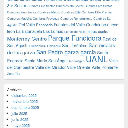
3er Sector
Cumbres 4to Sector
Cumbres 5to Sector
Cumbres 6to Sector
Cumbres 7mo Sector
Cumbres Allegro
Cumbres Elite
Cumbres Elite Premier
Cumbres Madeira
Cumbres Provenza
Cumbres Renacimiento
Cumbres San
Del Valle
Fuentes del Valle
Guadalupe nuevo
Escobedo
Agustín
leon
La Estanzuela
Las Lomas
mitras centro
Lomas del Valle
Parque Fundidora
Monterrey Centro
Real de
San nicolas
San Agustín
San Jerónimo
Residencial Chipinque
San Pedro garza garcia
de los garza
Santa
UANL
Engracia
Santa María
San Ángel
Valle
Tecnológico
del Campestre
Valle del Mirador
Valle Oriente
Valle Poniente
Zona Tec
Archives
diciembre 2025
noviembre 2025
septiembre 2025
julio 2025
junio 2025
mayo 2025