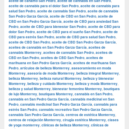
aceite de cáñamo San Pedro
,
aceite de cannabis en San Pedro
,
aceite de cannabis para el dolor San Pedro
,
aceite de cannabis para
salud San Pedro
,
aceite de cannabis San Pedro
,
aceite de cannabis
San Pedro Garza García
,
aceite de CBD en San Pedro
,
aceite de
CBD en San Pedro Garza García
,
aceite de CBD para ansiedad San
Pedro
,
aceite de CBD para bienestar San Pedro
,
aceite de CBD para
dolor San Pedro
,
aceite de CBD para el sueño San Pedro
,
aceite de
CBD para estrés San Pedro
,
aceite de CBD para salud San Pedro
,
aceite de CBD San Pedro
,
aceite de CBD San Pedro Garza García
,
aceites de cannabis en San Pedro Garza García
,
aceites de
cannabis Monterrey
,
aceites de cannabis San Pedro
,
aceites de
CBD en San Pedro
,
aceites de CBD San Pedro
,
aceites de
marihuana en San Pedro Garza García
,
aceites de marihuana San
Pedro
,
artículos de belleza Monterrey
,
asesoramiento en moda
Monterrey
,
asesoría de moda Monterrey
,
belleza integral Monterrey
,
belleza Monterrey
,
belleza natural Monterrey
,
belleza y bienestar
Monterrey
,
belleza y cuidado Monterrey
,
belleza y moda Monterrey
,
belleza y salud Monterrey
,
bienestar femenino Monterrey
,
boutiques
de lujo Monterrey
,
boutiques Monterrey
,
cannabis en San Pedro
,
cannabis en San Pedro Garza García
,
cannabis medicinal en San
Pedro
,
cannabis medicinal San Pedro Garza García
,
cannabis para
estrés San Pedro
,
cannabis recreativo San Pedro Garza García
,
cannabis San Pedro Garza García
,
centros de estética Monterrey
,
centros de relajación Monterrey
,
cirugía estética Monterrey
,
clases
de yoga monterrey
,
clínicas de belleza Monterrey
,
clínicas de