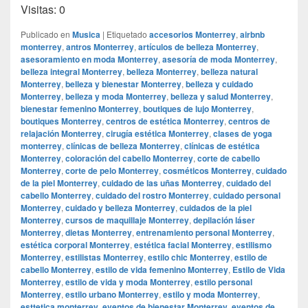
Visitas: 0
Publicado en
Musica
|
Etiquetado
accesorios Monterrey
,
airbnb
monterrey
,
antros Monterrey
,
artículos de belleza Monterrey
,
asesoramiento en moda Monterrey
,
asesoría de moda Monterrey
,
belleza integral Monterrey
,
belleza Monterrey
,
belleza natural
Monterrey
,
belleza y bienestar Monterrey
,
belleza y cuidado
Monterrey
,
belleza y moda Monterrey
,
belleza y salud Monterrey
,
bienestar femenino Monterrey
,
boutiques de lujo Monterrey
,
boutiques Monterrey
,
centros de estética Monterrey
,
centros de
relajación Monterrey
,
cirugía estética Monterrey
,
clases de yoga
monterrey
,
clínicas de belleza Monterrey
,
clínicas de estética
Monterrey
,
coloración del cabello Monterrey
,
corte de cabello
Monterrey
,
corte de pelo Monterrey
,
cosméticos Monterrey
,
cuidado
de la piel Monterrey
,
cuidado de las uñas Monterrey
,
cuidado del
cabello Monterrey
,
cuidado del rostro Monterrey
,
cuidado personal
Monterrey
,
cuidado y belleza Monterrey
,
cuidados de la piel
Monterrey
,
cursos de maquillaje Monterrey
,
depilación láser
Monterrey
,
dietas Monterrey
,
entrenamiento personal Monterrey
,
estética corporal Monterrey
,
estética facial Monterrey
,
estilismo
Monterrey
,
estilistas Monterrey
,
estilo chic Monterrey
,
estilo de
cabello Monterrey
,
estilo de vida femenino Monterrey
,
Estilo de Vida
Monterrey
,
estilo de vida y moda Monterrey
,
estilo personal
Monterrey
,
estilo urbano Monterrey
,
estilo y moda Monterrey
,
esttetica monterrey
,
eventos de bienestar Monterrey
,
eventos de