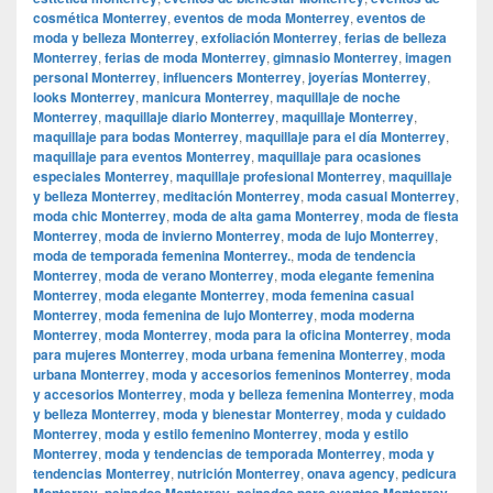
cosmética Monterrey
,
eventos de moda Monterrey
,
eventos de
moda y belleza Monterrey
,
exfoliación Monterrey
,
ferias de belleza
Monterrey
,
ferias de moda Monterrey
,
gimnasio Monterrey
,
imagen
personal Monterrey
,
influencers Monterrey
,
joyerías Monterrey
,
looks Monterrey
,
manicura Monterrey
,
maquillaje de noche
Monterrey
,
maquillaje diario Monterrey
,
maquillaje Monterrey
,
maquillaje para bodas Monterrey
,
maquillaje para el día Monterrey
,
maquillaje para eventos Monterrey
,
maquillaje para ocasiones
especiales Monterrey
,
maquillaje profesional Monterrey
,
maquillaje
y belleza Monterrey
,
meditación Monterrey
,
moda casual Monterrey
,
moda chic Monterrey
,
moda de alta gama Monterrey
,
moda de fiesta
Monterrey
,
moda de invierno Monterrey
,
moda de lujo Monterrey
,
moda de temporada femenina Monterrey.
,
moda de tendencia
Monterrey
,
moda de verano Monterrey
,
moda elegante femenina
Monterrey
,
moda elegante Monterrey
,
moda femenina casual
Monterrey
,
moda femenina de lujo Monterrey
,
moda moderna
Monterrey
,
moda Monterrey
,
moda para la oficina Monterrey
,
moda
para mujeres Monterrey
,
moda urbana femenina Monterrey
,
moda
urbana Monterrey
,
moda y accesorios femeninos Monterrey
,
moda
y accesorios Monterrey
,
moda y belleza femenina Monterrey
,
moda
y belleza Monterrey
,
moda y bienestar Monterrey
,
moda y cuidado
Monterrey
,
moda y estilo femenino Monterrey
,
moda y estilo
Monterrey
,
moda y tendencias de temporada Monterrey
,
moda y
tendencias Monterrey
,
nutrición Monterrey
,
onava agency
,
pedicura
Monterrey
,
peinados Monterrey
,
peinados para eventos Monterrey
,