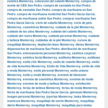
estética Monterrey
,
coloración del cabello Monterrey
,
compra de
aceite de CBD San Pedro
,
compra de cannabis en San Pedro
,
compra de cannabis San Pedro
,
compra de marihuana en San
Pedro
,
compra de marihuana medicinal San Pedro Garza García
,
compra de marihuana online San Pedro
,
comprar marihuana San
Pedro Garza García
,
corte de cabello Monterrey
,
corte de pelo
Monterrey
,
cosméticos Monterrey
,
cuidado de la piel Monterrey
,
cuidado de las uñas Monterrey
,
cuidado del cabello Monterrey
,
cuidado del rostro Monterrey
,
cuidado personal Monterrey
,
cuidado
y belleza Monterrey
,
cuidados de la piel Monterrey
,
cursos de
maquillaje Monterrey
,
depilación láser Monterrey
,
dietas Monterrey
,
dispensarios de marihuana San Pedro
,
distribución de marihuana
San Pedro
,
entrenamiento personal Monterrey
,
estética corporal
Monterrey
,
estética facial Monterrey
,
estilismo Monterrey
,
estilistas
Monterrey
,
estilo chic Monterrey
,
estilo de cabello Monterrey
,
estilo
de vida femenino Monterrey
,
Estilo de Vida Monterrey
,
estilo de vida
y moda Monterrey
,
estilo personal Monterrey
,
estilo urbano
Monterrey
,
estilo y moda Monterrey
,
eventos de bienestar
Monterrey
,
eventos de cosmética Monterrey
,
eventos de moda
Monterrey
,
eventos de moda y belleza Monterrey
,
exfoliación
Monterrey
,
ferias de belleza Monterrey
,
ferias de moda Monterrey
,
flores de marihuana San Pedro Garza García
,
gimnasio Monterrey
,
imagen personal Monterrey
,
joyerías Monterrey
,
looks Monterrey
,
manicura Monterrey
,
maquillaje de noche Monterrey
,
maquillaje
diario Monterrey
,
maquillaje Monterrey
,
maquillaje para bodas