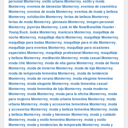
personal Monterrey
,
estilo urbano Monterrey
,
estilo y moda
Monterrey
,
eventos de bienestar Monterrey
,
eventos de cosmética
Monterrey
,
eventos de moda Monterrey
,
eventos de moda y belleza
Monterrey
,
exfoliación Monterrey
,
ferias de belleza Monterrey
,
ferias de moda Monterrey
,
gimnasio Monterrey
,
imagen personal
Monterrey
,
joyerías Monterrey
,
Look At Me Now/Bonafide Hustler -
Young Buck
,
looks Monterrey
,
manicura Monterrey
,
maquillaje de
noche Monterrey
,
maquillaje diario Monterrey
,
maquillaje Monterrey
,
maquillaje para bodas Monterrey
,
maquillaje para el día Monterrey
,
maquillaje para eventos Monterrey
,
maquillaje para ocasiones
especiales Monterrey
,
maquillaje profesional Monterrey
,
maquillaje
y belleza Monterrey
,
meditación Monterrey
,
moda casual Monterrey
,
moda chic Monterrey
,
moda de alta gama Monterrey
,
moda de fiesta
Monterrey
,
moda de invierno Monterrey
,
moda de lujo Monterrey
,
moda de temporada femenina Monterrey.
,
moda de tendencia
Monterrey
,
moda de verano Monterrey
,
moda elegante femenina
Monterrey
,
moda elegante Monterrey
,
moda femenina casual
Monterrey
,
moda femenina de lujo Monterrey
,
moda moderna
Monterrey
,
moda Monterrey
,
moda para la oficina Monterrey
,
moda
para mujeres Monterrey
,
moda urbana femenina Monterrey
,
moda
urbana Monterrey
,
moda y accesorios femeninos Monterrey
,
moda
y accesorios Monterrey
,
moda y belleza femenina Monterrey
,
moda
y belleza Monterrey
,
moda y bienestar Monterrey
,
moda y cuidado
Monterrey
,
moda y estilo femenino Monterrey
,
moda y estilo
Monterrey
,
moda y tendencias de temporada Monterrey
,
moda y