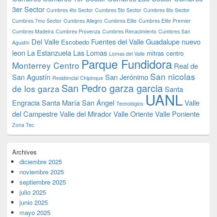
3er Sector
Cumbres 4to Sector
Cumbres 5to Sector
Cumbres 6to Sector
Cumbres 7mo Sector
Cumbres Allegro
Cumbres Elite
Cumbres Elite Premier
Cumbres Madeira
Cumbres Provenza
Cumbres Renacimiento
Cumbres San
Del Valle
Fuentes del Valle
Guadalupe nuevo
Escobedo
Agustín
leon
La Estanzuela
Las Lomas
mitras centro
Lomas del Valle
Parque Fundidora
Monterrey Centro
Real de
San nicolas
San Agustín
San Jerónimo
Residencial Chipinque
San Pedro garza garcia
de los garza
Santa
UANL
Engracia
Santa María
San Ángel
Valle
Tecnológico
del Campestre
Valle del Mirador
Valle Oriente
Valle Poniente
Zona Tec
Archives
diciembre 2025
noviembre 2025
septiembre 2025
julio 2025
junio 2025
mayo 2025