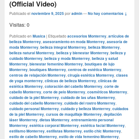
(Official Video)
Publicado el
noviembre 9, 2025
por
admin
—
No hay comentarios ↓
Visitas: 0
Publicado en
Musica
|
Etiquetado
accesorios Monterrey
,
artículos de
belleza Monterrey
,
asesoramiento en moda Monterrey
,
asesoría de
moda Monterrey
,
belleza integral Monterrey
,
belleza Monterrey
,
belleza natural Monterrey
,
belleza y bienestar Monterrey
,
belleza y
cuidado Monterrey
,
belleza y moda Monterrey
,
belleza y salud
Monterrey
,
bienestar femenino Monterrey
,
boutiques de lujo
Monterrey
,
boutiques Monterrey
,
centros de estética Monterrey
,
centros de relajación Monterrey
,
cirugía estética Monterrey
,
clases
de yoga monterrey
,
clínicas de belleza Monterrey
,
clínicas de
estética Monterrey
,
coloración del cabello Monterrey
,
corte de
cabello Monterrey
,
corte de pelo Monterrey
,
cosméticos Monterrey
,
cuidado de la piel Monterrey
,
cuidado de las uñas Monterrey
,
cuidado del cabello Monterrey
,
cuidado del rostro Monterrey
,
cuidado personal Monterrey
,
cuidado y belleza Monterrey
,
cuidados
de la piel Monterrey
,
cursos de maquillaje Monterrey
,
depilación
láser Monterrey
,
dietas Monterrey
,
entrenamiento personal
Monterrey
,
estética corporal Monterrey
,
estética facial Monterrey
,
estilismo Monterrey
,
estilistas Monterrey
,
estilo chic Monterrey
,
estilo de cabello Monterrey
,
estilo de vida femenino Monterrey
,