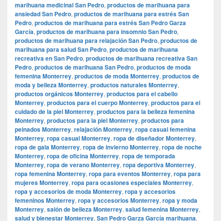
marihuana medicinal San Pedro
,
productos de marihuana para
ansiedad San Pedro
,
productos de marihuana para estrés San
Pedro
,
productos de marihuana para estrés San Pedro Garza
García
,
productos de marihuana para insomnio San Pedro
,
productos de marihuana para relajación San Pedro
,
productos de
marihuana para salud San Pedro
,
productos de marihuana
recreativa en San Pedro
,
productos de marihuana recreativa San
Pedro
,
productos de marihuana San Pedro
,
productos de moda
femenina Monterrey
,
productos de moda Monterrey
,
productos de
moda y belleza Monterrey
,
productos naturales Monterrey
,
productos orgánicos Monterrey
,
productos para el cabello
Monterrey
,
productos para el cuerpo Monterrey
,
productos para el
cuidado de la piel Monterrey
,
productos para la belleza femenina
Monterrey
,
productos para la piel Monterrey
,
productos para
peinados Monterrey
,
relajación Monterrey
,
ropa casual femenina
Monterrey
,
ropa casual Monterrey
,
ropa de diseñador Monterrey
,
ropa de gala Monterrey
,
ropa de invierno Monterrey
,
ropa de noche
Monterrey
,
ropa de oficina Monterrey
,
ropa de temporada
Monterrey
,
ropa de verano Monterrey
,
ropa deportiva Monterrey
,
ropa femenina Monterrey
,
ropa para eventos Monterrey
,
ropa para
mujeres Monterrey
,
ropa para ocasiones especiales Monterrey
,
ropa y accesorios de moda Monterrey
,
ropa y accesorios
femeninos Monterrey
,
ropa y accesorios Monterrey
,
ropa y moda
Monterrey
,
salón de belleza Monterrey
,
salud femenina Monterrey
,
salud y bienestar Monterrey
,
San Pedro Garza García marihuana
,