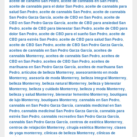
aceite de cáñamo San Pedro
,
aceite de cannabis en San Pedro
,
aceite de cannabis para el dolor San Pedro
,
aceite de cannabis para
salud San Pedro
,
aceite de cannabis San Pedro
,
aceite de cannabis
San Pedro Garza García
,
aceite de CBD en San Pedro
,
aceite de
CBD en San Pedro Garza García
,
aceite de CBD para ansiedad San
Pedro
,
aceite de CBD para bienestar San Pedro
,
aceite de CBD para
dolor San Pedro
,
aceite de CBD para el sueño San Pedro
,
aceite de
CBD para estrés San Pedro
,
aceite de CBD para salud San Pedro
,
aceite de CBD San Pedro
,
aceite de CBD San Pedro Garza García
,
aceites de cannabis en San Pedro Garza García
,
aceites de
cannabis Monterrey
,
aceites de cannabis San Pedro
,
aceites de
CBD en San Pedro
,
aceites de CBD San Pedro
,
aceites de
marihuana en San Pedro Garza García
,
aceites de marihuana San
Pedro
,
artículos de belleza Monterrey
,
asesoramiento en moda
Monterrey
,
asesoría de moda Monterrey
,
belleza integral Monterrey
,
belleza Monterrey
,
belleza natural Monterrey
,
belleza y bienestar
Monterrey
,
belleza y cuidado Monterrey
,
belleza y moda Monterrey
,
belleza y salud Monterrey
,
bienestar femenino Monterrey
,
boutiques
de lujo Monterrey
,
boutiques Monterrey
,
cannabis en San Pedro
,
cannabis en San Pedro Garza García
,
cannabis medicinal en San
Pedro
,
cannabis medicinal San Pedro Garza García
,
cannabis para
estrés San Pedro
,
cannabis recreativo San Pedro Garza García
,
cannabis San Pedro Garza García
,
centros de estética Monterrey
,
centros de relajación Monterrey
,
cirugía estética Monterrey
,
clases
de yoga monterrey
,
clínicas de belleza Monterrey
,
clínicas de