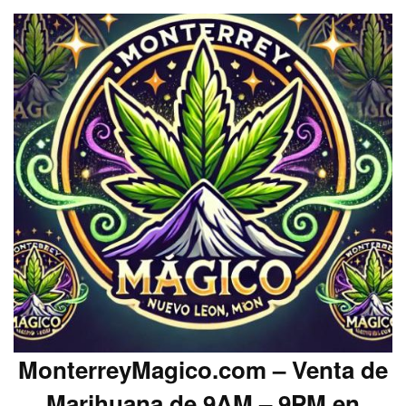
MonterreyMagico.com – Venta de
Marihuana de 9AM – 9PM en