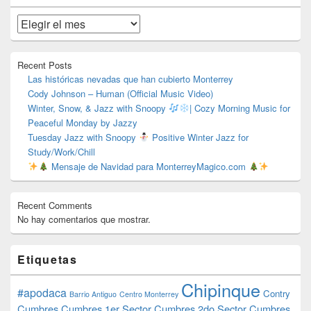
de
widget
Archivos
barra
lateral
primaria
Recent Posts
Las históricas nevadas que han cubierto Monterrey
Cody Johnson – Human (Official Music Video)
Winter, Snow, & Jazz with Snoopy
| Cozy Morning Music for
Peaceful Monday by Jazzy
Tuesday Jazz with Snoopy
Positive Winter Jazz for
Study/Work/Chill
Mensaje de Navidad para MonterreyMagico.com
Recent Comments
No hay comentarios que mostrar.
Etiquetas
Chipinque
#apodaca
Contry
Barrio Antiguo
Centro Monterrey
Cumbres
Cumbres 1er Sector
Cumbres 2do Sector
Cumbres