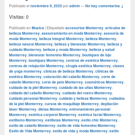
Publicado el
noviembre 9, 2025
por
admin
—
No hay comentarios ↓
Visitas: 0
Publicado en
Musica
|
Etiquetado
accesorios Monterrey
,
artículos de
belleza Monterrey
,
asesoramiento en moda Monterrey
,
asesoría de
moda Monterrey
,
belleza integral Monterrey
,
belleza Monterrey
,
belleza natural Monterrey
,
belleza y bienestar Monterrey
,
belleza y
cuidado Monterrey
,
belleza y moda Monterrey
,
belleza y salud
Monterrey
,
bienestar femenino Monterrey
,
boutiques de lujo
Monterrey
,
boutiques Monterrey
,
centros de estética Monterrey
,
centros de relajación Monterrey
,
cirugía estética Monterrey
,
clases
de yoga monterrey
,
clínicas de belleza Monterrey
,
clínicas de
estética Monterrey
,
coloración del cabello Monterrey
,
corte de
cabello Monterrey
,
corte de pelo Monterrey
,
cosméticos Monterrey
,
cuidado de la piel Monterrey
,
cuidado de las uñas Monterrey
,
cuidado del cabello Monterrey
,
cuidado del rostro Monterrey
,
cuidado personal Monterrey
,
cuidado y belleza Monterrey
,
cuidados
de la piel Monterrey
,
cursos de maquillaje Monterrey
,
depilación
láser Monterrey
,
dietas Monterrey
,
entrenamiento personal
Monterrey
,
estética corporal Monterrey
,
estética facial Monterrey
,
estilismo Monterrey
,
estilistas Monterrey
,
estilo chic Monterrey
,
estilo de cabello Monterrey
,
estilo de vida femenino Monterrey
,
Estilo de Vida Monterrey
,
estilo de vida y moda Monterrey
,
estilo