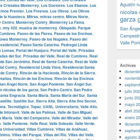
Agustín
s Cristales Monterrey
,
Los Doctores
,
Los Ebanos
,
Los
Re
nicolas 
cinos Premier
,
Los Fresnos
,
Los Olivos
,
Los Olivos
de la Huasteca
,
Mitras
,
mitras centro
,
Mitras Norte
,
garza 
y Centro
,
Monterrey Contry
,
Monterrey La Fama
,
e
,
mty 420
,
musica de monterrey
,
Obispado
,
Parque
San Ánge
 Cumbres
,
Paseo de las Flores
,
Paseo de los Encinos
,
Campestr
eones Monterrey
,
Paseo de los Nogales
,
Paseo del
Valle Pon
esidencial
,
Paseo Santa Catarina
,
Pedregal Linda
as Lomas
,
Portal del Huajuco
,
Portal del Valle
,
Privadas
adas del Sur
,
Privadas del Valle
,
Real de Cumbres
,
Real
 de San Jerónimo
,
Real de Santa Catarina
,
Real de Valle
Archives
ial Contry
,
Residencial Linda Vista
,
Residencial Santa
diciemb
 de Contry
,
Rincón de la Hacienda
,
Rincón de la Sierra
,
noviemb
ntañas
,
Rincón de los Encinos
,
Rincón de los Encinos
San Ángel Norte
,
San Ángel Poniente
,
San Ángel Sur
,
septiem
n nicolas de los garza
,
San Pedro Centro
,
San Pedro
julio 20
Santa Engracia
,
Santa María
,
Santa María del Sur
,
Santa
junio 20
atélite
,
Satélite Sur
,
Sierra Alta
,
Sierra Alta 9no Sector
,
mayo 2
ista
,
Tecnológico
,
Topaz
,
UANL
,
Universitario
,
Valle Alto
,
abril 20
de Infonavit
,
Valle de las Palmas
,
Valle de San Miguel
,
enero 2
a María
,
Valle del Campestre
,
Valle del Mirador
,
Valle del
e
,
Valle Poniente
,
Valle Real
,
Valle Soleado
,
Valle Verde
,
diciemb
la Universidad
,
Villas Cumbres
,
Villas de Anáhuac
,
septiem
rónimo
,
Villas del Parque
,
Villas del Río
,
Villas del Valle
,
agosto 