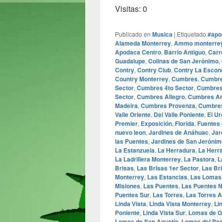
Visitas: 0
Publicado en
Musica
|
Etiquetado
#apo
Alameda Monterrey
,
Ammo monterre
Apodaca Centro
,
Barrio Antiguo
,
Carr
Guadalupe
,
Colinas de San Jerónimo
,
Contry
,
Contry Club
,
Contry La Escon
Country Monterrey
,
Cumbres
,
Cumbre
Sector
,
Cumbres 4to Sector
,
Cumbres
Sector
,
Cumbres Allegro
,
Cumbres A
Madeira
,
Cumbres Provenza
,
Cumbres
Valle Oriente
,
Del Valle Poniente
,
El Ur
Premier
,
Exposición
,
Florida
,
Fuentes 
nuevo leon
,
Jardines de Anáhuac
,
Jar
las Puentes
,
Jardines de San Jerónim
La Estanzuela
,
La Herradura
,
La Herr
La Ladrillera Monterrey
,
La Pastora
,
L
Brisas
,
Las Brisas 1er Sector
,
Las Br
Monterrey
,
Las Estancias
,
Las Lomas
Misiones
,
Las Puentes
,
Las Puentes N
Puentes Sur
,
Las Torres
,
Las Torres 
Linda Vista
,
Linda Vista Monterrey
,
Li
Poniente
,
Linda Vista Sur
,
Lomas de G
Lomas de San Agustín
,
Lomas del Pa