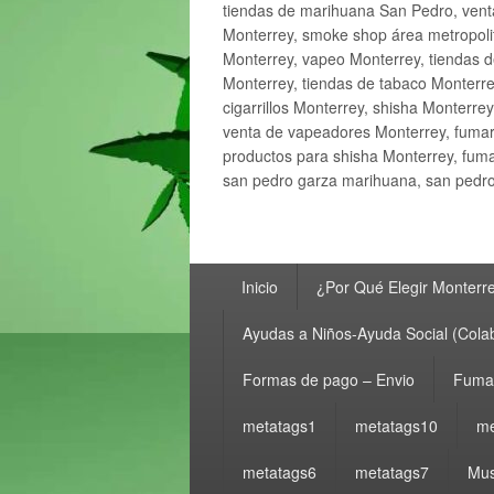
tiendas de marihuana San Pedro, ven
Monterrey, smoke shop área metropolit
Monterrey, vapeo Monterrey, tiendas d
Monterrey, tiendas de tabaco Monterre
cigarrillos Monterrey, shisha Monterre
venta de vapeadores Monterrey, fumar
productos para shisha Monterrey, fum
san pedro garza marihuana, san pedro 
Menú
Inicio
¿Por Qué Elegir Monterr
principal
Ayudas a Niños-Ayuda Social (Cola
Formas de pago – Envio
Fumar
metatags1
metatags10
me
metatags6
metatags7
Mus