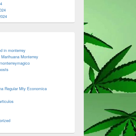
24
024
2024
d in monterrey
 Marihuana Monterrey
 monterreymagico
posts
na Regular Mty Economica
rticulos
orized