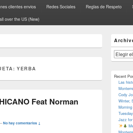
es clientes envios
Redes Sociales
Reglas de Respeto
all over the US (New)
El
Archiv
área
de
widget
Archivos
barra
lateral
UETA:
YERBA
primaria
Recent Po
Las hist
Monterr
Cody Jo
 CHICANO Feat Norman
Winter,
Morning
Tuesday
Jazz for
—
No hay comentarios ↓
Me
Monterr