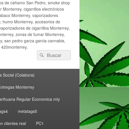
ctos de cáñamo San Pedro, smoke shop
onterrey, cigarrillos electrónicos
tabaco Monterrey, vaporizadores
y, humo Monterrey, accesorios de
vaporizadores de cigarrillos Monterrey,
nterrey, zonas de fumar Monterrey,
, san pedro garza garcia cannabis,
, 420monterrey,
Buscar
Buscar
por:
 Social (Colabora)
ntregas Monterrey
rihuana Regular Economica mty
ags4
metatags5
n clientes real
PC1