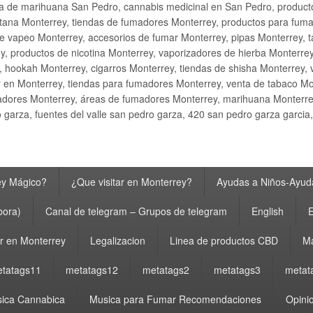
ta de marihuana San Pedro, cannabis medicinal en San Pedro, produ
ana Monterrey, tiendas de fumadores Monterrey, productos para fumar M
e vapeo Monterrey, accesorios de fumar Monterrey, pipas Monterrey, 
y, productos de nicotina Monterrey, vaporizadores de hierba Monterre
y, hookah Monterrey, cigarros Monterrey, tiendas de shisha Monterrey, 
 en Monterrey, tiendas para fumadores Monterrey, venta de tabaco Mo
adores Monterrey, áreas de fumadores Monterrey, marihuana Monterrey
garza, fuentes del valle san pedro garza, 420 san pedro garza garcia
ey Mágico?
¿Que visitar en Monterrey?
Ayudas a Niños-Ayuda
bora)
Canal de telegram – Grupos de telegram
English
E
 en Monterrey
Legalizacion
Linea de productos CBD
Ma
tatags11
metatags12
metatags2
metatags3
metat
ica Cannabica
Musica para Fumar Recomendaciones
Opinio