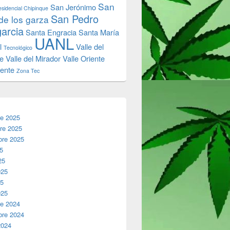
San
San Jerónimo
sidencial Chipinque
San Pedro
de los garza
garcia
Santa Engracia
Santa María
UANL
l
Valle del
Tecnológico
e
Valle del Mirador
Valle Oriente
iente
Zona Tec
re 2025
re 2025
bre 2025
25
25
025
25
025
re 2024
bre 2024
2024