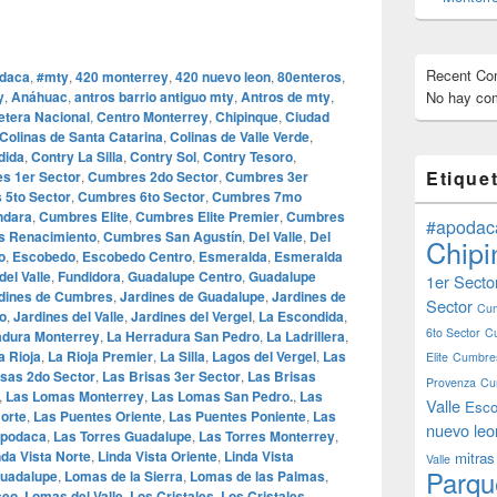
Recent C
daca
,
#mty
,
420 monterrey
,
420 nuevo leon
,
80enteros
,
y
,
Anáhuac
,
antros barrio antiguo mty
,
Antros de mty
,
No hay com
etera Nacional
,
Centro Monterrey
,
Chipinque
,
Ciudad
Colinas de Santa Catarina
,
Colinas de Valle Verde
,
dida
,
Contry La Silla
,
Contry Sol
,
Contry Tesoro
,
Etique
s 1er Sector
,
Cumbres 2do Sector
,
Cumbres 3er
 5to Sector
,
Cumbres 6to Sector
,
Cumbres 7mo
ndara
,
Cumbres Elite
,
Cumbres Elite Premier
,
Cumbres
#apodac
 Renacimiento
,
Cumbres San Agustín
,
Del Valle
,
Del
Chipi
o
,
Escobedo
,
Escobedo Centro
,
Esmeralda
,
Esmeralda
del Valle
,
Fundidora
,
Guadalupe Centro
,
Guadalupe
1er Secto
dines de Cumbres
,
Jardines de Guadalupe
,
Jardines de
Sector
Cum
o
,
Jardines del Valle
,
Jardines del Vergel
,
La Escondida
,
6to Sector
C
adura Monterrey
,
La Herradura San Pedro
,
La Ladrillera
,
a Rioja
,
La Rioja Premier
,
La Silla
,
Lagos del Vergel
,
Las
Elite
Cumbres
isas 2do Sector
,
Las Brisas 3er Sector
,
Las Brisas
Provenza
Cu
,
Las Lomas Monterrey
,
Las Lomas San Pedro.
,
Las
Valle
Esco
orte
,
Las Puentes Oriente
,
Las Puentes Poniente
,
Las
nuevo leo
Apodaca
,
Las Torres Guadalupe
,
Las Torres Monterrey
,
nda Vista Norte
,
Linda Vista Oriente
,
Linda Vista
mitras
Valle
Parqu
uadalupe
,
Lomas de la Sierra
,
Lomas de las Palmas
,
seo
,
Lomas del Valle
,
Los Cristales
,
Los Cristales