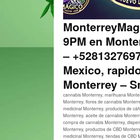
MonterreyMagi
9PM en Monter
– +5281327697
Mexico, rapido
Monterrey – 
cannabis Monterrey, marihuana Monter
Monterrey, flores de cannabis Monterr
medicinal Monterrey, productos de cá
Monterrey, aceite de cannabis Monter
compra de cannabis Monterrey, dispen
Monterrey, productos de CBD Monterre
medicinal Monterrey, tiendas de CBD 