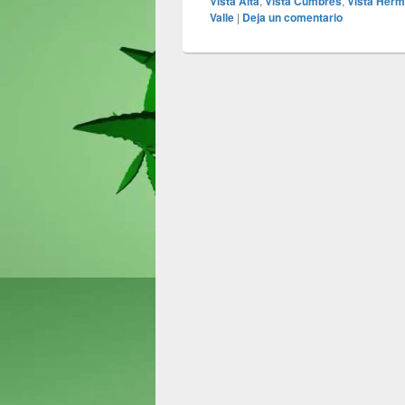
Vista Alta
,
Vista Cumbres
,
Vista Her
Valle
|
Deja un comentario