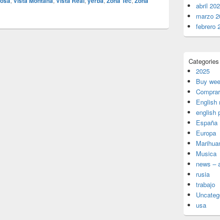
mosa
,
Vista Montaña
,
Vista Real
,
yerba
,
Zona Tec
,
Zona
abril 20
marzo 2
febrero 
Categories
2025
Buy wee
Comprar
English
english 
España
Europa
Marihua
Musica
news – a
rusia
trabajo
Uncateg
usa