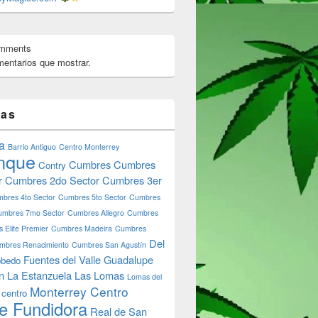
omments
entarios que mostrar.
tas
a
Barrio Antiguo
Centro Monterrey
nque
Cumbres
Cumbres
Contry
r
Cumbres 2do Sector
Cumbres 3er
bres 4to Sector
Cumbres 5to Sector
Cumbres
umbres 7mo Sector
Cumbres Allegro
Cumbres
 Elite Premier
Cumbres Madeira
Cumbres
Del
mbres Renacimiento
Cumbres San Agustín
Fuentes del Valle
Guadalupe
bedo
n
La Estanzuela
Las Lomas
Lomas del
Monterrey Centro
 centro
e Fundidora
Real de San