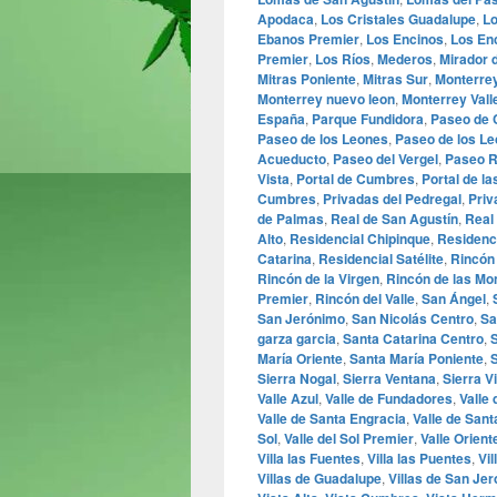
Apodaca
,
Los Cristales Guadalupe
,
Lo
Ebanos Premier
,
Los Encinos
,
Los En
Premier
,
Los Ríos
,
Mederos
,
Mirador 
Mitras Poniente
,
Mitras Sur
,
Monterre
Monterrey nuevo leon
,
Monterrey Vall
España
,
Parque Fundidora
,
Paseo de
Paseo de los Leones
,
Paseo de los L
Acueducto
,
Paseo del Vergel
,
Paseo R
Vista
,
Portal de Cumbres
,
Portal de l
Cumbres
,
Privadas del Pedregal
,
Priv
de Palmas
,
Real de San Agustín
,
Real
Alto
,
Residencial Chipinque
,
Residenc
Catarina
,
Residencial Satélite
,
Rincón
Rincón de la Virgen
,
Rincón de las Mo
Premier
,
Rincón del Valle
,
San Ángel
,
San Jerónimo
,
San Nicolás Centro
,
Sa
garza garcia
,
Santa Catarina Centro
,
María Oriente
,
Santa María Poniente
,
S
Sierra Nogal
,
Sierra Ventana
,
Sierra V
Valle Azul
,
Valle de Fundadores
,
Valle 
Valle de Santa Engracia
,
Valle de Sant
Sol
,
Valle del Sol Premier
,
Valle Orient
Villa las Fuentes
,
Villa las Puentes
,
Vil
Villas de Guadalupe
,
Villas de San Je