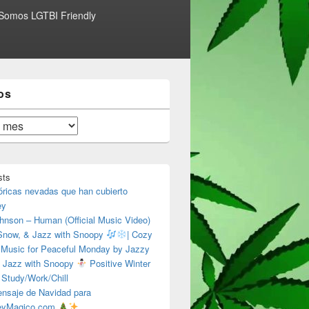
Somos LGTBI Friendly
os
sts
óricas nevadas que han cubierto
ey
hnson – Human (Official Music Video)
 Snow, & Jazz with Snoopy
| Cozy
 Music for Peaceful Monday by Jazzy
 Jazz with Snoopy
Positive Winter
 Study/Work/Chill
nsaje de Navidad para
eyMagico.com