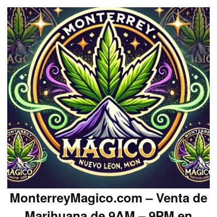
MonterreyMagico.com – Venta de
Marihuana de 9AM – 9PM en