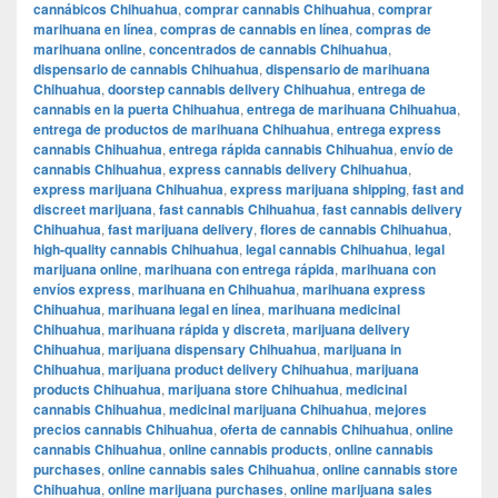
cannábicos Chihuahua
,
comprar cannabis Chihuahua
,
comprar
marihuana en línea
,
compras de cannabis en línea
,
compras de
marihuana online
,
concentrados de cannabis Chihuahua
,
dispensario de cannabis Chihuahua
,
dispensario de marihuana
Chihuahua
,
doorstep cannabis delivery Chihuahua
,
entrega de
cannabis en la puerta Chihuahua
,
entrega de marihuana Chihuahua
,
entrega de productos de marihuana Chihuahua
,
entrega express
cannabis Chihuahua
,
entrega rápida cannabis Chihuahua
,
envío de
cannabis Chihuahua
,
express cannabis delivery Chihuahua
,
express marijuana Chihuahua
,
express marijuana shipping
,
fast and
discreet marijuana
,
fast cannabis Chihuahua
,
fast cannabis delivery
Chihuahua
,
fast marijuana delivery
,
flores de cannabis Chihuahua
,
high-quality cannabis Chihuahua
,
legal cannabis Chihuahua
,
legal
marijuana online
,
marihuana con entrega rápida
,
marihuana con
envíos express
,
marihuana en Chihuahua
,
marihuana express
Chihuahua
,
marihuana legal en línea
,
marihuana medicinal
Chihuahua
,
marihuana rápida y discreta
,
marijuana delivery
Chihuahua
,
marijuana dispensary Chihuahua
,
marijuana in
Chihuahua
,
marijuana product delivery Chihuahua
,
marijuana
products Chihuahua
,
marijuana store Chihuahua
,
medicinal
cannabis Chihuahua
,
medicinal marijuana Chihuahua
,
mejores
precios cannabis Chihuahua
,
oferta de cannabis Chihuahua
,
online
cannabis Chihuahua
,
online cannabis products
,
online cannabis
purchases
,
online cannabis sales Chihuahua
,
online cannabis store
Chihuahua
,
online marijuana purchases
,
online marijuana sales