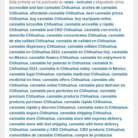
Esta entrada se ha publicado en
news - articulos
y etiquetado como
accessible and fast cannabis Chihuahua
,
aceites de cannabis
Chihuahua
,
affordable cannabis Chihuahua
,
best cannabis prices
Chihuahua
,
buy cannabis Chihuahua
,
buy marijuana online
,
cannabis accesible Chihuahua
,
cannabis accesible y rápido
Chihuahua
,
cannabis and CBD Chihuahua
,
cannabis con envío a
domicilio Chihuahua
,
cannabis concentrates Chihuahua
,
cannabis
de alta calidad Chihuahua
,
cannabis de calidad en Chihuahua
,
cannabis dispensary Chihuahua
,
cannabis edibles Chihuahua
,
cannabis en Chihuahua 2024
,
cannabis en Chihuahua hoy
,
cannabis
en México
,
cannabis flowers Chihuahua
,
cannabis for enjoyment in
Chihuahua
,
cannabis for patients in Chihuahua
,
cannabis in
Chihuahua 2024
,
cannabis in Chihuahua today
,
cannabis in Mexico
,
cannabis legal Chihuahua
,
cannabis medicinal Chihuahua
,
cannabis
medicinal en línea
,
cannabis offers Chihuahua
,
cannabis oils
Chihuahua
,
cannabis online Chihuahua
,
cannabis para disfrutar en
Chihuahua
,
cannabis para pacientes en Chihuahua
,
cannabis
premium Chihuahua
,
cannabis products Chihuahua
,
cannabis
products purchase Chihuahua
,
cannabis rápido Chihuahua
,
cannabis rápido y discreto Chihuahua
,
cannabis sales in Chihuahua
,
cannabis seguro Chihuahua
,
cannabis shipping Chihuahua
,
cannabis store Chihuahua
,
cannabis store with express delivery
,
cannabis store with fast shipping
,
cannabis with home delivery
Chihuahua
,
cannabis y CBD Chihuahua
,
CBD products Chihuahua
,
comestibles de cannabis Chihuahua
,
compra de productos