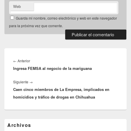
Web
Guarda mi nombre, correo electrónico y web en este navegador
para la próxima vez que comente.
Navegación
de
Entrada
←
Anterior
entradas
Ingresa FEMSA al negocio de la mariguana
anterior:
Entrada
Siguiente
→
Caen cinco miembros de La Empresa, implicados en
siguiente:
homicidios y tráfico de drogas en Chihuahua
El
Archivos
área