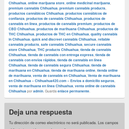
Chihuahua
,
online marijuana store
,
online medicinal marijuana
,
premium cannabis Chihuahua
,
premium cannabis products
,
productos cannábicos Chihuahua
,
productos cannábicos de
confianza
,
productos de cannabis Chihuahua
,
productos de
cannabis en línea
,
productos de cannabis premium
,
productos de
CBD Chihuahua
,
productos de marihuana Chihuahua
,
productos de
THC Chihuahua
,
productos de THC en Chihuahua
,
quality cannabis
in Chihuahua
,
quick and discreet cannabis Chihuahua
,
reliable
cannabis products
,
safe cannabis Chihuahua
,
secure cannabis
store Chihuahua
,
THC products Chihuahua
,
tienda de cannabis
Chihuahua
,
tienda de cannabis con entrega express
,
tienda de
cannabis con envíos rápidos
,
tienda de cannabis en línea
Chihuahua
,
tienda de cannabis segura Chihuahua
,
tienda de
marihuana en Chihuahua
,
tienda de marihuana online
,
tienda online
de marihuana
,
venta de cannabis en Chihuahua
,
Venta de marihuana
en Chihuahua – Chihuahua420.com – Envios a domicilio seguros
,
venta de marihuana en línea Chihuahua
,
venta online de cannabis
Chihuahua
por
admin
. Guarda
enlace permanente
.
Deja una respuesta
Tu dirección de correo electrónico no será publicada.
Los campos