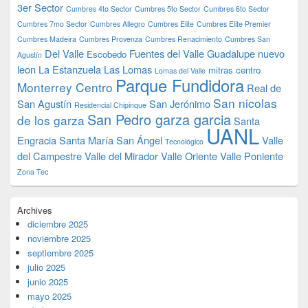
3er Sector
Cumbres 4to Sector
Cumbres 5to Sector
Cumbres 6to Sector
Cumbres 7mo Sector
Cumbres Allegro
Cumbres Elite
Cumbres Elite Premier
Cumbres Madeira
Cumbres Provenza
Cumbres Renacimiento
Cumbres San
Del Valle
Fuentes del Valle
Guadalupe nuevo
Escobedo
Agustín
leon
La Estanzuela
Las Lomas
mitras centro
Lomas del Valle
Parque Fundidora
Monterrey Centro
Real de
San nicolas
San Agustín
San Jerónimo
Residencial Chipinque
San Pedro garza garcia
de los garza
Santa
UANL
Engracia
Santa María
San Ángel
Valle
Tecnológico
del Campestre
Valle del Mirador
Valle Oriente
Valle Poniente
Zona Tec
Archives
diciembre 2025
noviembre 2025
septiembre 2025
julio 2025
junio 2025
mayo 2025