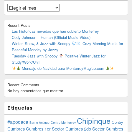
de
widget
Archivos
barra
lateral
primaria
Recent Posts
Las históricas nevadas que han cubierto Monterrey
Cody Johnson – Human (Official Music Video)
Winter, Snow, & Jazz with Snoopy
| Cozy Morning Music for
Peaceful Monday by Jazzy
Tuesday Jazz with Snoopy
Positive Winter Jazz for
Study/Work/Chill
Mensaje de Navidad para MonterreyMagico.com
Recent Comments
No hay comentarios que mostrar.
Etiquetas
Chipinque
#apodaca
Contry
Barrio Antiguo
Centro Monterrey
Cumbres
Cumbres 1er Sector
Cumbres 2do Sector
Cumbres