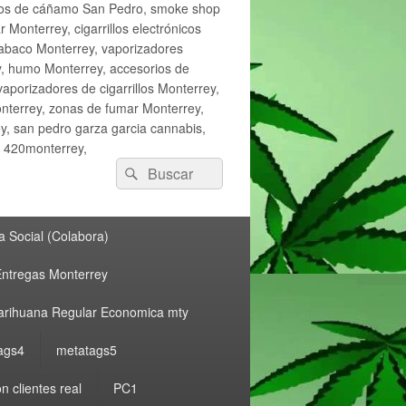
ctos de cáñamo San Pedro, smoke shop
onterrey, cigarrillos electrónicos
tabaco Monterrey, vaporizadores
y, humo Monterrey, accesorios de
vaporizadores de cigarrillos Monterrey,
nterrey, zonas de fumar Monterrey,
, san pedro garza garcia cannabis,
, 420monterrey,
Buscar
Buscar
por:
 Social (Colabora)
ntregas Monterrey
rihuana Regular Economica mty
ags4
metatags5
n clientes real
PC1