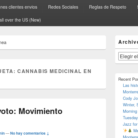
es clientes envios
Redes Sociales
Reglas de Respeto
all over the US (New)
El
Archiv
ínea
área
de
widget
Archivos
barra
lateral
UETA:
CANNABIS MEDICINAL EN
primaria
Recent Po
Las hist
Monterr
Cody Jo
Winter,
voto: Movimiento
Morning
Tuesday
Jazz for
Me
min
—
No hay comentarios ↓
Monterr