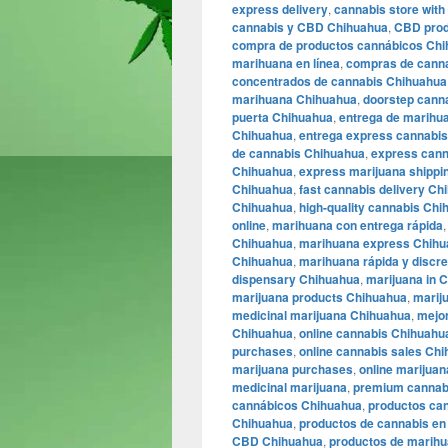
express delivery
,
cannabis store with 
cannabis y CBD Chihuahua
,
CBD prod
compra de productos cannábicos Ch
marihuana en línea
,
compras de canna
concentrados de cannabis Chihuahua
marihuana Chihuahua
,
doorstep cann
puerta Chihuahua
,
entrega de marihu
Chihuahua
,
entrega express cannabi
de cannabis Chihuahua
,
express cann
Chihuahua
,
express marijuana shippi
Chihuahua
,
fast cannabis delivery Ch
Chihuahua
,
high-quality cannabis Ch
online
,
marihuana con entrega rápida
Chihuahua
,
marihuana express Chih
Chihuahua
,
marihuana rápida y discre
dispensary Chihuahua
,
marijuana in 
marijuana products Chihuahua
,
marij
medicinal marijuana Chihuahua
,
mejo
Chihuahua
,
online cannabis Chihuahu
purchases
,
online cannabis sales Ch
marijuana purchases
,
online marijua
medicinal marijuana
,
premium cannab
cannábicos Chihuahua
,
productos can
Chihuahua
,
productos de cannabis en 
CBD Chihuahua
,
productos de marih