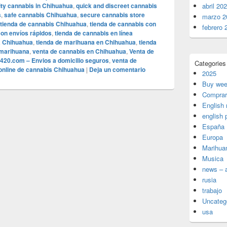
ity cannabis in Chihuahua
,
quick and discreet cannabis
abril 20
s
,
safe cannabis Chihuahua
,
secure cannabis store
marzo 2
tienda de cannabis Chihuahua
,
tienda de cannabis con
febrero 
con envíos rápidos
,
tienda de cannabis en línea
a Chihuahua
,
tienda de marihuana en Chihuahua
,
tienda
 marihuana
,
venta de cannabis en Chihuahua
,
Venta de
20.com – Envios a domicilio seguros
,
venta de
Categories
online de cannabis Chihuahua
|
Deja un comentario
2025
Buy wee
Comprar
English
english 
España
Europa
Marihua
Musica
news – a
rusia
trabajo
Uncateg
usa