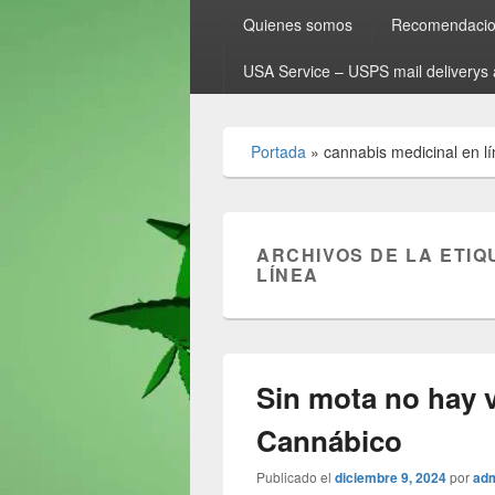
Quienes somos
Recomendacion
USA Service – USPS mail deliverys 
Portada
»
cannabis medicinal en l
ARCHIVOS DE LA ETIQ
LÍNEA
Sin mota no hay 
Cannábico
Publicado el
diciembre 9, 2024
por
ad