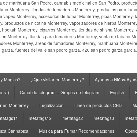
ta de marihuana San Pedro, cannabis medicinal en San Pedro, produ
ana Monterrey, tiendas de fumadores Monterrey, productos para fumar M
e vapeo Monterrey, accesorios de fumar Monterrey, pipas Monterrey, 
y, productos de nicotina Monterrey, vaporizadores de hierba Monterre
y, hookah Monterrey, cigarros Monterrey, tiendas de shisha Monterrey, 
 en Monterrey, tiendas para fumadores Monterrey, venta de tabaco Mo
adores Monterrey, áreas de fumadores Monterrey, marihuana Monterrey
garza, fuentes del valle san pedro garza, 420 san pedro garza garcia
ey Mágico?
¿Que visitar en Monterrey?
Ayudas a Niños-Ayuda
bora)
Canal de telegram – Grupos de telegram
English
E
 en Monterrey
Legalizacion
Linea de productos CBD
Ma
tatags11
metatags12
metatags2
metatags3
metat
ica Cannabica
Musica para Fumar Recomendaciones
Opinio