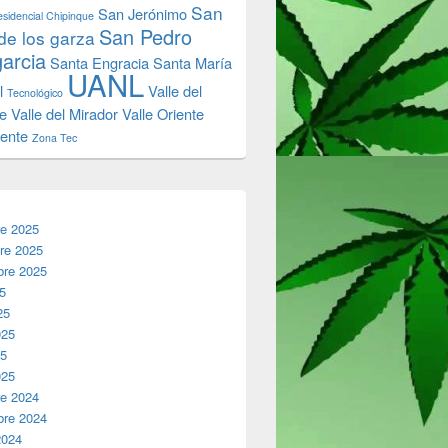
San
San Jerónimo
sidencial Chipinque
San Pedro
de los garza
garcia
Santa Engracia
Santa María
UANL
l
Valle del
Tecnológico
e
Valle del Mirador
Valle Oriente
iente
Zona Tec
re 2025
re 2025
bre 2025
25
25
025
25
025
re 2024
bre 2024
2024