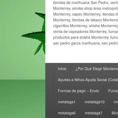
tiendas de marihuana San Pedro, ven
Monterrey, smoke shop área metropolit
Monterrey, vapeo Monterrey, tiendas d
Monterrey, tiendas de tabaco Monterre
cigarrillos Monterrey, shisha Monterre
venta de vapeadores Monterrey, fumar
productos para shisha Monterrey, fum
san pedro garza marihuana, san pedro 
Menú
Inicio
¿Por Qué Elegir Monterr
principal
Ayudas a Niños-Ayuda Social (Cola
Formas de pago – Envio
Fumar
metatags1
metatags10
me
metatags6
metatags7
Mus