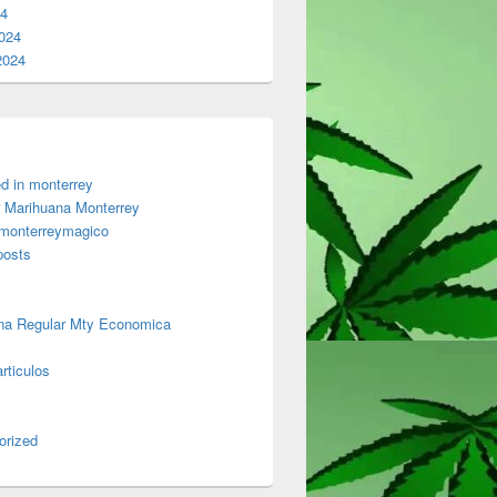
24
024
2024
d in monterrey
 Marihuana Monterrey
 monterreymagico
posts
na Regular Mty Economica
rticulos
orized