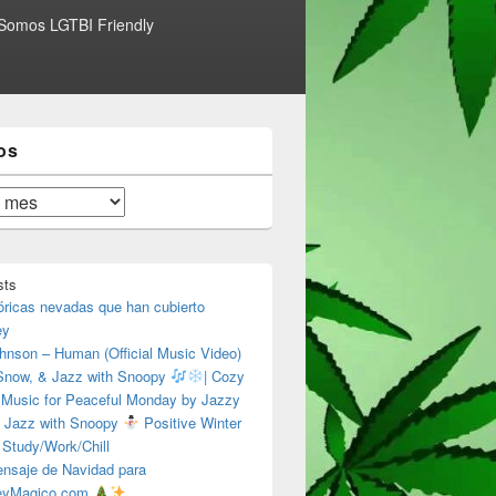
Somos LGTBI Friendly
os
sts
óricas nevadas que han cubierto
ey
hnson – Human (Official Music Video)
 Snow, & Jazz with Snoopy
| Cozy
 Music for Peaceful Monday by Jazzy
 Jazz with Snoopy
Positive Winter
 Study/Work/Chill
nsaje de Navidad para
eyMagico.com