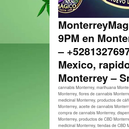
MonterreyMagi
9PM en Monter
– +5281327697
Mexico, rapido
Monterrey – 
cannabis Monterrey, marihuana Monter
Monterrey, flores de cannabis Monterr
medicinal Monterrey, productos de cá
Monterrey, aceite de cannabis Monter
compra de cannabis Monterrey, dispen
Monterrey, productos de CBD Monterre
medicinal Monterrey, tiendas de CBD 