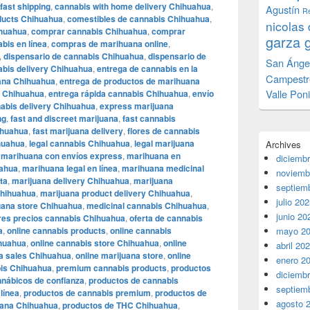
fast shipping
,
cannabis with home delivery Chihuahua
,
Agustín
Re
ucts Chihuahua
,
comestibles de cannabis Chihuahua
,
nicolas 
ihuahua
,
comprar cannabis Chihuahua
,
comprar
garza 
bis en línea
,
compras de marihuana online
,
,
dispensario de cannabis Chihuahua
,
dispensario de
San Ánge
abis delivery Chihuahua
,
entrega de cannabis en la
Campestr
ana Chihuahua
,
entrega de productos de marihuana
Valle Pon
s Chihuahua
,
entrega rápida cannabis Chihuahua
,
envío
abis delivery Chihuahua
,
express marijuana
ng
,
fast and discreet marijuana
,
fast cannabis
ihuahua
,
fast marijuana delivery
,
flores de cannabis
ihuahua
,
legal cannabis Chihuahua
,
legal marijuana
Archives
,
marihuana con envíos express
,
marihuana en
diciemb
uahua
,
marihuana legal en línea
,
marihuana medicinal
noviemb
ta
,
marijuana delivery Chihuahua
,
marijuana
septiem
Chihuahua
,
marijuana product delivery Chihuahua
,
julio 20
uana store Chihuahua
,
medicinal cannabis Chihuahua
,
junio 20
res precios cannabis Chihuahua
,
oferta de cannabis
a
,
online cannabis products
,
online cannabis
mayo 2
ihuahua
,
online cannabis store Chihuahua
,
online
abril 20
na sales Chihuahua
,
online marijuana store
,
online
enero 2
is Chihuahua
,
premium cannabis products
,
productos
diciemb
nábicos de confianza
,
productos de cannabis
septiem
línea
,
productos de cannabis premium
,
productos de
agosto 
uana Chihuahua
,
productos de THC Chihuahua
,