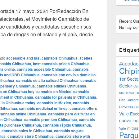
Portada 17 mayo, 2024 PorRedacción En
lectorales, el Movimiento Cannábico de
Recent C
 candidatos y candidatas escuchen sus
No hay com
ica de drogas en el estado y el país, desde
 hay voto: Movimiento Cannábico
Etique
ado
accessible and fast cannabis Chihuahua
,
aceites
#apodac
annabis Chihuahua
,
best cannabis prices Chihuahua
,
Chipi
na online
,
cannabis accesible Chihuahua
,
cannabis
is and CBD Chihuahua
,
cannabis con envío a domicilio
1er Secto
hihuahua
,
cannabis de alta calidad Chihuahua
,
cannabis
Sector
spensary Chihuahua
,
cannabis edibles Chihuahua
,
Cum
s en Chihuahua hoy
,
cannabis en México
,
cannabis
6to Sector
C
yment in Chihuahua
,
cannabis for patients in Chihuahua
,
Elite
Cumbres
 in Chihuahua today
,
cannabis in Mexico
,
cannabis
Provenza
Cu
Chihuahua
,
cannabis medicinal en línea
,
cannabis offers
Valle
Esco
cannabis online Chihuahua
,
cannabis para disfrutar en
en Chihuahua
,
cannabis premium Chihuahua
,
cannabis
nuevo leo
ts purchase Chihuahua
,
cannabis rápido Chihuahua
,
mitras
Valle
,
cannabis sales in Chihuahua
,
cannabis seguro
Parqu
hua
,
cannabis store Chihuahua
,
cannabis store with