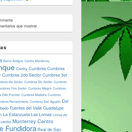
omments
entarios que mostrar.
tas
a
Barrio Antiguo
Centro Monterrey
nque
Cumbres
Cumbres
Contry
r
Cumbres 2do Sector
Cumbres 3er
bres 4to Sector
Cumbres 5to Sector
Cumbres
umbres 7mo Sector
Cumbres Allegro
Cumbres
 Elite Premier
Cumbres Madeira
Cumbres
Del
mbres Renacimiento
Cumbres San Agustín
Fuentes del Valle
Guadalupe
bedo
n
La Estanzuela
Las Lomas
Lomas del
Monterrey Centro
 centro
e Fundidora
Real de San