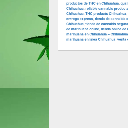
productos de THC en Chihuahua
,
qual
Chihuahua
,
reliable cannabis product
Chihuahua
,
THC products Chihuahua
,
entrega express
,
tienda de cannabis 
Chihuahua
,
tienda de cannabis segur
de marihuana online
,
tienda online de
marihuana en Chihuahua – Chihuahua4
marihuana en línea Chihuahua
,
venta 