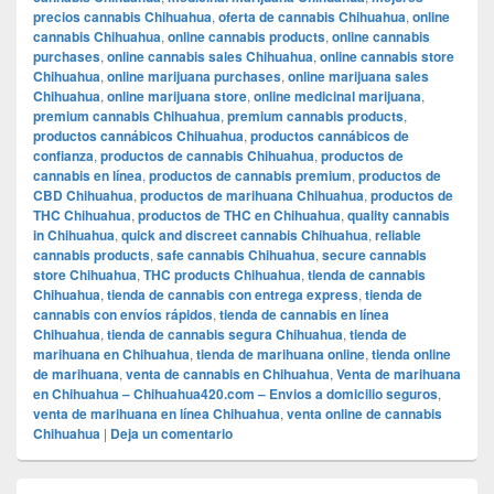
precios cannabis Chihuahua
,
oferta de cannabis Chihuahua
,
online
cannabis Chihuahua
,
online cannabis products
,
online cannabis
purchases
,
online cannabis sales Chihuahua
,
online cannabis store
Chihuahua
,
online marijuana purchases
,
online marijuana sales
Chihuahua
,
online marijuana store
,
online medicinal marijuana
,
premium cannabis Chihuahua
,
premium cannabis products
,
productos cannábicos Chihuahua
,
productos cannábicos de
confianza
,
productos de cannabis Chihuahua
,
productos de
cannabis en línea
,
productos de cannabis premium
,
productos de
CBD Chihuahua
,
productos de marihuana Chihuahua
,
productos de
THC Chihuahua
,
productos de THC en Chihuahua
,
quality cannabis
in Chihuahua
,
quick and discreet cannabis Chihuahua
,
reliable
cannabis products
,
safe cannabis Chihuahua
,
secure cannabis
store Chihuahua
,
THC products Chihuahua
,
tienda de cannabis
Chihuahua
,
tienda de cannabis con entrega express
,
tienda de
cannabis con envíos rápidos
,
tienda de cannabis en línea
Chihuahua
,
tienda de cannabis segura Chihuahua
,
tienda de
marihuana en Chihuahua
,
tienda de marihuana online
,
tienda online
de marihuana
,
venta de cannabis en Chihuahua
,
Venta de marihuana
en Chihuahua – Chihuahua420.com – Envios a domicilio seguros
,
venta de marihuana en línea Chihuahua
,
venta online de cannabis
Chihuahua
|
Deja un comentario
El