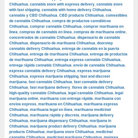
Chihuahua
,
cannabis store with express delivery
,
cannabis store
with fast shipping
,
cannabis with home delivery Chihuahua
,
cannabis y CBD Chihuahua
,
CBD products Chihuahua
,
comestibles
de cannabis Chihuahua
,
compra de productos cannábicos
Chihuahua
,
comprar cannabis Chihuahua
,
comprar marihuana en
línea
,
compras de cannabis en línea
,
compras de marihuana online
,
concentrados de cannabis Chihuahua
,
dispensario de cannabis
Chihuahua
,
dispensario de marihuana Chihuahua
,
doorstep
cannabis delivery Chihuahua
,
entrega de cannabis en la puerta
Chihuahua
,
entrega de marihuana Chihuahua
,
entrega de productos
de marihuana Chihuahua
,
entrega express cannabis Chihuahua
,
entrega rápida cannabis Chihuahua
,
envío de cannabis Chihuahua
,
express cannabis delivery Chihuahua
,
express marijuana
Chihuahua
,
express marijuana shipping
,
fast and discreet
marijuana
,
fast cannabis Chihuahua
,
fast cannabis delivery
Chihuahua
,
fast marijuana delivery
,
flores de cannabis Chihuahua
,
high-quality cannabis Chihuahua
,
legal cannabis Chihuahua
,
legal
marijuana online
,
marihuana con entrega rápida
,
marihuana con
envíos express
,
marihuana en Chihuahua
,
marihuana express
Chihuahua
,
marihuana legal en línea
,
marihuana medicinal
Chihuahua
,
marihuana rápida y discreta
,
marijuana delivery
Chihuahua
,
marijuana dispensary Chihuahua
,
marijuana in
Chihuahua
,
marijuana product delivery Chihuahua
,
marijuana
products Chihuahua
,
marijuana store Chihuahua
,
medicinal
cannabis Chihuahua
,
medicinal marijuana Chihuahua
,
mejores