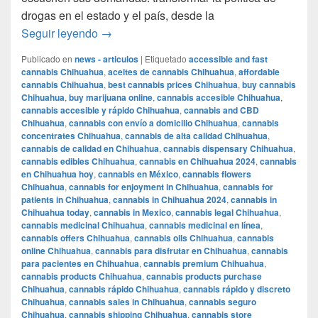
drogas en el estado y el país, desde la
Sin mota no hay voto: Movimiento Cannábi
Seguir leyendo
→
Publicado en
news - articulos
|
Etiquetado
accessible and fast
cannabis Chihuahua
,
aceites de cannabis Chihuahua
,
affordable
cannabis Chihuahua
,
best cannabis prices Chihuahua
,
buy cannabis
Chihuahua
,
buy marijuana online
,
cannabis accesible Chihuahua
,
cannabis accesible y rápido Chihuahua
,
cannabis and CBD
Chihuahua
,
cannabis con envío a domicilio Chihuahua
,
cannabis
concentrates Chihuahua
,
cannabis de alta calidad Chihuahua
,
cannabis de calidad en Chihuahua
,
cannabis dispensary Chihuahua
,
cannabis edibles Chihuahua
,
cannabis en Chihuahua 2024
,
cannabis
en Chihuahua hoy
,
cannabis en México
,
cannabis flowers
Chihuahua
,
cannabis for enjoyment in Chihuahua
,
cannabis for
patients in Chihuahua
,
cannabis in Chihuahua 2024
,
cannabis in
Chihuahua today
,
cannabis in Mexico
,
cannabis legal Chihuahua
,
cannabis medicinal Chihuahua
,
cannabis medicinal en línea
,
cannabis offers Chihuahua
,
cannabis oils Chihuahua
,
cannabis
online Chihuahua
,
cannabis para disfrutar en Chihuahua
,
cannabis
para pacientes en Chihuahua
,
cannabis premium Chihuahua
,
cannabis products Chihuahua
,
cannabis products purchase
Chihuahua
,
cannabis rápido Chihuahua
,
cannabis rápido y discreto
Chihuahua
,
cannabis sales in Chihuahua
,
cannabis seguro
Chihuahua
,
cannabis shipping Chihuahua
,
cannabis store