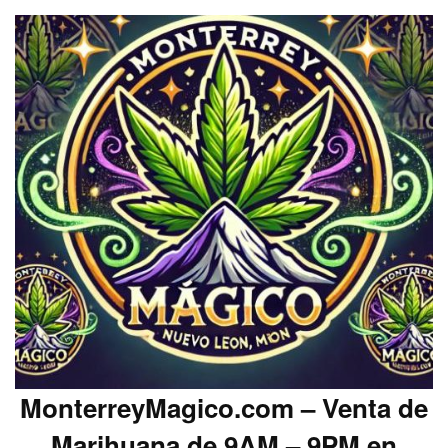
MonterreyMagico.com – Venta de
Marihuana de 9AM – 9PM en