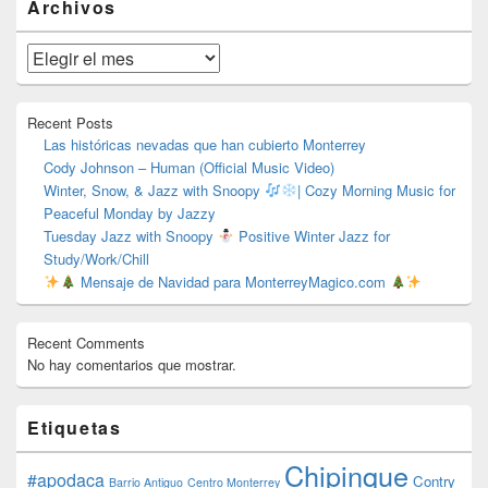
Archivos
área
de
widget
Archivos
barra
lateral
primaria
Recent Posts
Las históricas nevadas que han cubierto Monterrey
Cody Johnson – Human (Official Music Video)
Winter, Snow, & Jazz with Snoopy
| Cozy Morning Music for
Peaceful Monday by Jazzy
Tuesday Jazz with Snoopy
Positive Winter Jazz for
Study/Work/Chill
Mensaje de Navidad para MonterreyMagico.com
Recent Comments
No hay comentarios que mostrar.
Etiquetas
Chipinque
#apodaca
Contry
Barrio Antiguo
Centro Monterrey