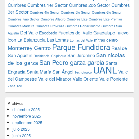
Cumbres
Cumbres 1er Sector
Cumbres 2do Sector
Cumbres
3er Sector
Cumbres 4to Sector
Cumbres 5to Sector
Cumbres 6to Sector
Cumbres 7mo Sector
Cumbres Allegro
Cumbres Elite
Cumbres Elite Premier
Cumbres Madeira
Cumbres Provenza
Cumbres Renacimiento
Cumbres San
Del Valle
Fuentes del Valle
Guadalupe nuevo
Escobedo
Agustín
leon
La Estanzuela
Las Lomas
mitras centro
Lomas del Valle
Parque Fundidora
Monterrey Centro
Real de
San nicolas
San Agustín
San Jerónimo
Residencial Chipinque
San Pedro garza garcia
de los garza
Santa
UANL
Engracia
Santa María
San Ángel
Valle
Tecnológico
del Campestre
Valle del Mirador
Valle Oriente
Valle Poniente
Zona Tec
Archives
diciembre 2025
noviembre 2025
septiembre 2025
julio 2025
junio 2025