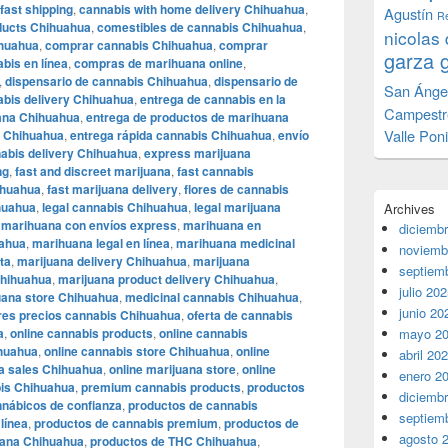
fast shipping
,
cannabis with home delivery Chihuahua
,
Agustín
Re
ucts Chihuahua
,
comestibles de cannabis Chihuahua
,
nicolas 
ihuahua
,
comprar cannabis Chihuahua
,
comprar
garza 
bis en línea
,
compras de marihuana online
,
,
dispensario de cannabis Chihuahua
,
dispensario de
San Ánge
abis delivery Chihuahua
,
entrega de cannabis en la
Campestr
ana Chihuahua
,
entrega de productos de marihuana
Valle Pon
s Chihuahua
,
entrega rápida cannabis Chihuahua
,
envío
abis delivery Chihuahua
,
express marijuana
ng
,
fast and discreet marijuana
,
fast cannabis
ihuahua
,
fast marijuana delivery
,
flores de cannabis
ihuahua
,
legal cannabis Chihuahua
,
legal marijuana
Archives
,
marihuana con envíos express
,
marihuana en
diciemb
uahua
,
marihuana legal en línea
,
marihuana medicinal
noviemb
ta
,
marijuana delivery Chihuahua
,
marijuana
septiem
Chihuahua
,
marijuana product delivery Chihuahua
,
julio 20
uana store Chihuahua
,
medicinal cannabis Chihuahua
,
junio 20
res precios cannabis Chihuahua
,
oferta de cannabis
a
,
online cannabis products
,
online cannabis
mayo 2
ihuahua
,
online cannabis store Chihuahua
,
online
abril 20
na sales Chihuahua
,
online marijuana store
,
online
enero 2
is Chihuahua
,
premium cannabis products
,
productos
diciemb
nábicos de confianza
,
productos de cannabis
septiem
línea
,
productos de cannabis premium
,
productos de
agosto 
uana Chihuahua
,
productos de THC Chihuahua
,