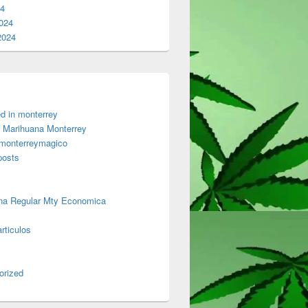
24
024
2024
d in monterrey
 Marihuana Monterrey
 monterreymagico
posts
na Regular Mty Economica
rticulos
orized