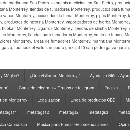
ta de marihuana San Pedro, cannabis medicinal en San Pedro, produ
ana Monterrey, tiendas de fumadores Monterrey, productos para fumar M
e vapeo Monterrey, accesorios de fumar Monterrey, pipas Monterrey, 
y, productos de nicotina Monterrey, vaporizadores de hierba Monterre
y, hookah Monterrey, cigarros Monterrey, tiendas de shisha Monterrey, 
 en Monterrey, tiendas para fumadores Monterrey, venta de tabaco Mo
adores Monterrey, áreas de fumadores Monterrey, marihuana Monterrey
garza, fuentes del valle san pedro garza, 420 san pedro garza garcia
ey Mágico?
¿Que visitar en Monterrey?
Ayudas a Niños-Ayuda
bora)
Canal de telegram – Grupos de telegram
English
E
 en Monterrey
Legalizacion
Linea de productos CBD
Ma
tatags11
metatags12
metatags2
metatags3
metat
ica Cannabica
Musica para Fumar Recomendaciones
Opinio