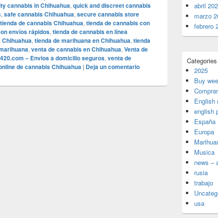
ity cannabis in Chihuahua
,
quick and discreet cannabis
abril 20
s
,
safe cannabis Chihuahua
,
secure cannabis store
marzo 2
tienda de cannabis Chihuahua
,
tienda de cannabis con
febrero 
con envíos rápidos
,
tienda de cannabis en línea
a Chihuahua
,
tienda de marihuana en Chihuahua
,
tienda
 marihuana
,
venta de cannabis en Chihuahua
,
Venta de
20.com – Envios a domicilio seguros
,
venta de
Categories
online de cannabis Chihuahua
|
Deja un comentario
2025
Buy wee
Comprar
English
english 
España
Europa
Marihua
Musica
news – a
rusia
trabajo
Uncateg
usa