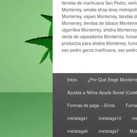
tiendas de marihuana San Pedro, ven
Monterrey, smoke shop área metropolit
Monterrey, vapeo Monterrey, tiendas d
Monterrey, tiendas de tabaco Monterre
cigarrillos Monterrey, shisha Monterre
venta de vapeadores Monterrey, fumar
productos para shisha Monterrey, fum
san pedro garza marihuana, san pedro 
Menú
Inicio
¿Por Qué Elegir Monterr
principal
Ayudas a Niños-Ayuda Social (Cola
Formas de pago – Envio
Fumar
metatags1
metatags10
me
metatags6
metatags7
Mus