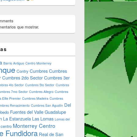
omments
entarios que mostrar.
tas
a
Barrio Antiguo
Centro Monterrey
nque
Cumbres
Cumbres
Contry
r
Cumbres 2do Sector
Cumbres 3er
bres 4to Sector
Cumbres 5to Sector
Cumbres
umbres 7mo Sector
Cumbres Allegro
Cumbres
 Elite Premier
Cumbres Madeira
Cumbres
Del
mbres Renacimiento
Cumbres San Agustín
Fuentes del Valle
Guadalupe
bedo
n
La Estanzuela
Las Lomas
Lomas del
Monterrey Centro
 centro
e Fundidora
Real de San