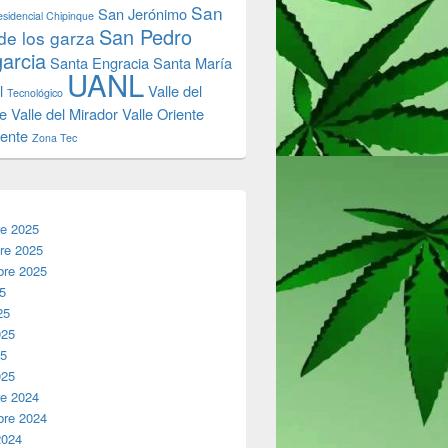
San
San Jerónimo
sidencial Chipinque
San Pedro
de los garza
garcia
Santa Engracia
Santa María
UANL
l
Valle del
Tecnológico
e
Valle del Mirador
Valle Oriente
iente
Zona Tec
re 2025
re 2025
bre 2025
25
25
025
25
025
re 2024
bre 2024
2024