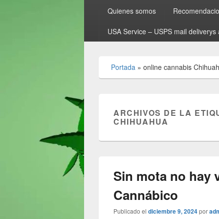
Quienes somos
Recomendacion
USA Service – USPS mail deliverys 
Portada
»
online cannabis Chihua
ARCHIVOS DE LA ETIQ
CHIHUAHUA
Sin mota no hay 
Cannábico
Publicado el
diciembre 9, 2024
por
ad