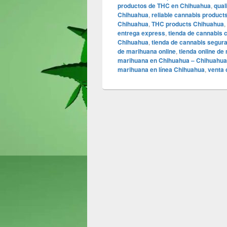
productos de THC en Chihuahua
,
qual
Chihuahua
,
reliable cannabis product
Chihuahua
,
THC products Chihuahua
,
entrega express
,
tienda de cannabis 
Chihuahua
,
tienda de cannabis segur
de marihuana online
,
tienda online de
marihuana en Chihuahua – Chihuahua4
marihuana en línea Chihuahua
,
venta 