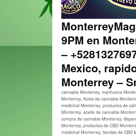
MonterreyMagi
9PM en Monter
– +5281327697
Mexico, rapido
Monterrey – 
cannabis Monterrey, marihuana Monter
Monterrey, flores de cannabis Monterr
medicinal Monterrey, productos de cá
Monterrey, aceite de cannabis Monter
compra de cannabis Monterrey, dispen
Monterrey, productos de CBD Monterre
medicinal Monterrey, tiendas de CBD 