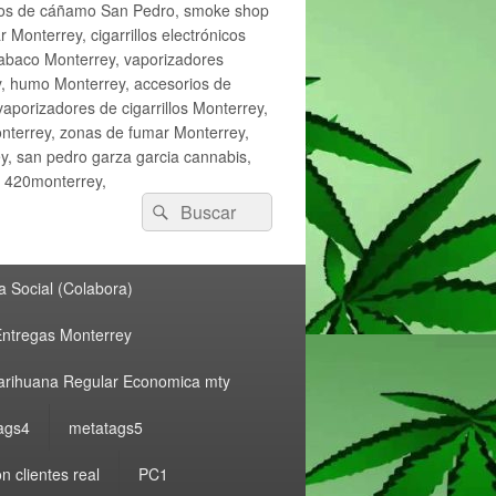
ctos de cáñamo San Pedro, smoke shop
onterrey, cigarrillos electrónicos
tabaco Monterrey, vaporizadores
y, humo Monterrey, accesorios de
vaporizadores de cigarrillos Monterrey,
nterrey, zonas de fumar Monterrey,
, san pedro garza garcia cannabis,
, 420monterrey,
Buscar
Buscar
por:
 Social (Colabora)
ntregas Monterrey
rihuana Regular Economica mty
ags4
metatags5
n clientes real
PC1