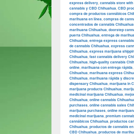
express delivery
,
cannabis store with 
cannabis y CBD Chihuahua
,
CBD prod
compra de productos cannábicos Ch
marihuana en línea
,
compras de canna
concentrados de cannabis Chihuahua
marihuana Chihuahua
,
doorstep cann
puerta Chihuahua
,
entrega de marihu
Chihuahua
,
entrega express cannabi
de cannabis Chihuahua
,
express cann
Chihuahua
,
express marijuana shippi
Chihuahua
,
fast cannabis delivery Ch
Chihuahua
,
high-quality cannabis Ch
online
,
marihuana con entrega rápida
Chihuahua
,
marihuana express Chih
Chihuahua
,
marihuana rápida y discre
dispensary Chihuahua
,
marijuana in 
marijuana products Chihuahua
,
marij
medicinal marijuana Chihuahua
,
mejo
Chihuahua
,
online cannabis Chihuahu
purchases
,
online cannabis sales Ch
marijuana purchases
,
online marijua
medicinal marijuana
,
premium cannab
cannábicos Chihuahua
,
productos can
Chihuahua
,
productos de cannabis en 
CBD Chihuahua
,
productos de marih