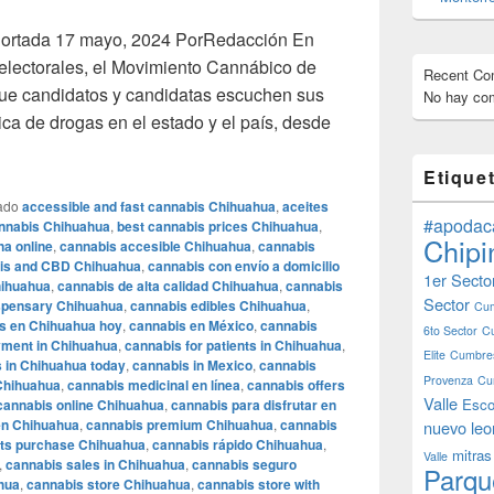
Portada 17 mayo, 2024 PorRedacción En
lectorales, el Movimiento Cannábico de
Recent C
 candidatos y candidatas escuchen sus
No hay com
ica de drogas en el estado y el país, desde
 hay voto: Movimiento Cannábico
Etique
ado
accessible and fast cannabis Chihuahua
,
aceites
#apodac
annabis Chihuahua
,
best cannabis prices Chihuahua
,
Chipi
na online
,
cannabis accesible Chihuahua
,
cannabis
is and CBD Chihuahua
,
cannabis con envío a domicilio
1er Secto
hihuahua
,
cannabis de alta calidad Chihuahua
,
cannabis
Sector
spensary Chihuahua
,
cannabis edibles Chihuahua
,
Cum
s en Chihuahua hoy
,
cannabis en México
,
cannabis
6to Sector
C
yment in Chihuahua
,
cannabis for patients in Chihuahua
,
Elite
Cumbres
 in Chihuahua today
,
cannabis in Mexico
,
cannabis
Provenza
Cu
Chihuahua
,
cannabis medicinal en línea
,
cannabis offers
Valle
Esco
cannabis online Chihuahua
,
cannabis para disfrutar en
en Chihuahua
,
cannabis premium Chihuahua
,
cannabis
nuevo leo
ts purchase Chihuahua
,
cannabis rápido Chihuahua
,
mitras
Valle
,
cannabis sales in Chihuahua
,
cannabis seguro
Parqu
hua
,
cannabis store Chihuahua
,
cannabis store with