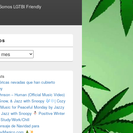
Somos LGTBI Friendly
os
sts
óricas nevadas que han cubierto
ey
hnson – Human (Official Music Video)
 Snow, & Jazz with Snoopy
| Cozy
 Music for Peaceful Monday by Jazzy
 Jazz with Snoopy
Positive Winter
 Study/Work/Chill
nsaje de Navidad para
eyMagico.com