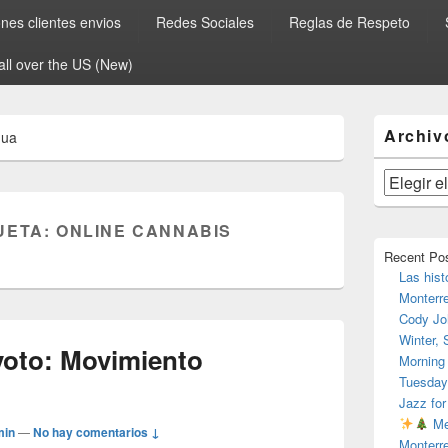
es clientes envios
Redes Sociales
Reglas de Respeto
all over the US (New)
El
Archiv
hua
área
de
widget
Archivos
barra
lateral
UETA:
ONLINE CANNABIS
primaria
Recent Po
Las hist
Monterr
Cody Jo
Winter,
voto: Movimiento
Morning
Tuesday
Jazz for
Me
min
—
No hay comentarios ↓
Monterr